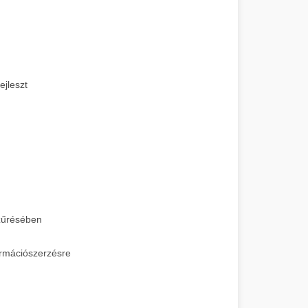
jleszt
szűrésében
ormációszerzésre