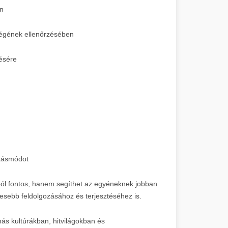
en
sségének ellenőrzésében
ésére
átásmódot
ól fontos, hanem segíthet az egyéneknek jobban
lesebb feldolgozásához és terjesztéséhez is.
ás kultúrákban, hitvilágokban és