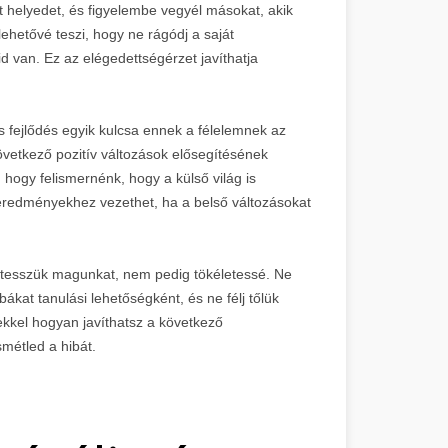
t helyedet, és figyelembe vegyél másokat, akik
ehetővé teszi, hogy ne rágódj a saját
 van. Ez az elégedettségérzet javíthatja
s fejlődés egyik kulcsa ennek a félelemnek az
vetkező pozitív változások elősegítésének
hogy felismernénk, hogy a külső világ is
 eredményekhez vezethet, ha a belső változásokat
bá tesszük magunkat, nem pedig tökéletessé. Ne
bákat tanulási lehetőségként, és ne félj tőlük
tekkel hogyan javíthatsz a következő
métled a hibát.