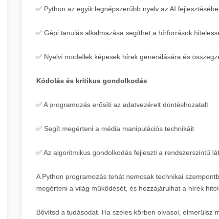
✅ Python az egyik legnépszerűbb nyelv az AI fejlesztéséb
✅ Gépi tanulás alkalmazása segíthet a hírforrások hitele
✅ Nyelvi modellek képesek hírek generálására és összegz
Kódolás és kritikus gondolkodás
✅ A programozás erősíti az adatvezérelt döntéshozatalt
✅ Segít megérteni a média manipulációs technikáit
✅ Az algoritmikus gondolkodás fejleszti a rendszerszintű l
A Python programozás tehát nemcsak technikai szempontb
megérteni a világ működését, és hozzájárulhat a hírek hite
Bővítsd a tudásodat. Ha széles körben olvasol, elmerülsz m