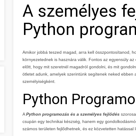
A személyes fe
Python progra
Amikor jobbá teszed magad, arra kell összpontosítanod, h
környezetednek is hasznára válik. Fontos az egyensúly az 
előtt, hogy mit szeretnél magadról gondolni, és mit gondo
ötletet adunk, amelyek szerintünk segítenek neked ebben 
személyiségként.
Python Programo
A
Python programozás és a személyes fejlődés
szorosa
csupán egy technikai készség, hanem egy gondolkodásmód is
számos területen fejlődhetnek, és ez közvetetten hatással le