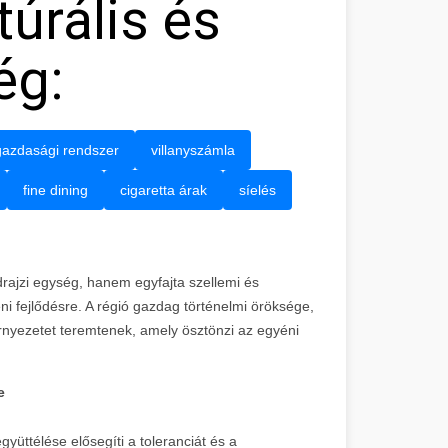
túrális és
ég:
gazdasági rendszer
villanyszámla
fine dining
cigaretta árak
síelés
ldrajzi egység, hanem egyfajta szellemi és
ni fejlődésre. A régió gazdag történelmi öröksége,
örnyezetet teremtenek, amely ösztönzi az egyéni
e
yüttélése elősegíti a toleranciát és a