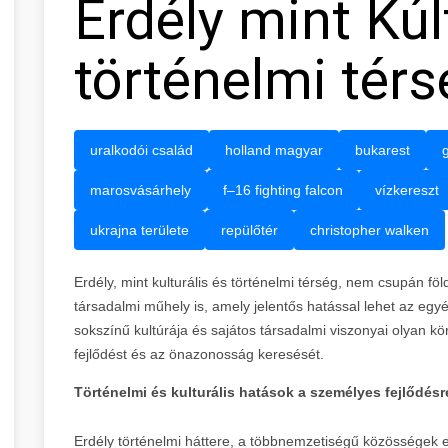
Erdély mint Kúl
történelmi térs
uralkodói család
holland magyar
bukarest
marosvásárhely
f–16 fighting falcon
vízkereszt
ukrajna területe
repülőtér
christopher walken
Erdély, mint kulturális és történelmi térség, nem csupán fö
társadalmi műhely is, amely jelentős hatással lehet az egyé
sokszínű kultúrája és sajátos társadalmi viszonyai olyan k
fejlődést és az önazonosság keresését.
Történelmi és kulturális hatások a személyes fejlődésr
Erdély történelmi háttere, a többnemzetiségű közösségek eg