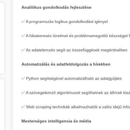
Analitikus gondolkodás fejlesztése
✅ A programozás logikus gondolkodást igényel
✅ A hibakeresés türelmet és problémamegoldó készséget fe
✅ Az adatelemzés segít az összefüggések megértésében
Automatizálás és adatfeldolgozás a hírekben
✅ Python segítségével automatizálható az adatgyűjtés
✅ A szövegelemző algoritmusok segíthetnek az álhírek ki
✅ Web scraping technikák alkalmazhatók a valós idejű inf
Mesterséges intelligencia és média