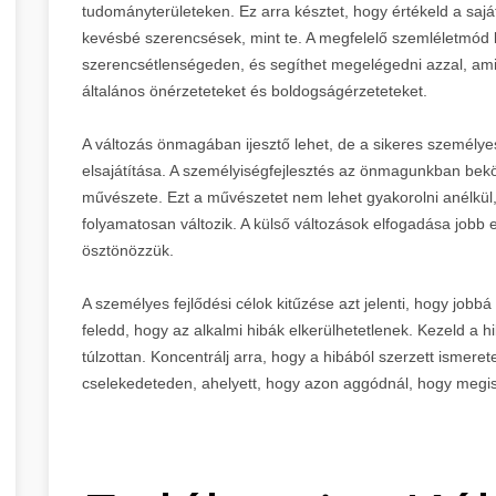
tudományterületeken. Ez arra késztet, hogy értékeld a sajá
kevésbé szerencsések, mint te. A megfelelő szemléletmód l
szerencsétlenségeden, és segíthet megelégedni azzal, amid
általános önérzeteteket és boldogságérzeteteket.
A változás önmagában ijesztő lehet, de a sikeres személye
elsajátítása. A személyiségfejlesztés az önmagunkban bekö
művészete. Ezt a művészetet nem lehet gyakorolni anélkül, 
folyamatosan változik. A külső változások elfogadása jobb
ösztönözzük.
A személyes fejlődési célok kitűzése azt jelenti, hogy job
feledd, hogy az alkalmi hibák elkerülhetetlenek. Kezeld a hi
túlzottan. Koncentrálj arra, hogy a hibából szerzett ismere
cselekedeteden, ahelyett, hogy azon aggódnál, hogy megis