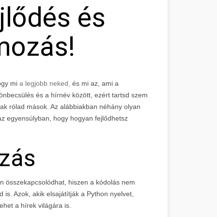
jlődés és
mozás!
ogy mi
a legjobb neked,
és mi az, ami a
önbecsülés és a hírnév között, ezért tartsd szem
lnak rólad mások. Az alábbiakban néhány olyan
az egyensúlyban, hogy hogyan fejlődhetsz
zás
n összekapcsolódhat, hiszen a kódolás nem
. Azok, akik elsajátítják a Python nyelvet,
het a hírek világára is.