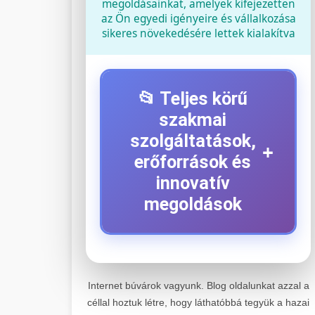
megoldásainkat, amelyek kifejezetten
az Ön egyedi igényeire és vállalkozása
sikeres növekedésére lettek kialakítva
📂 Teljes körű
szakmai
szolgáltatások,
+
erőforrások és
innovatív
megoldások
⚡ 1. Legjobb Elektromos
+
Roller Szerviz
Internet búvárok vagyunk. Blog oldalunkat azzal a
céllal hoztuk létre, hogy láthatóbbá tegyük a hazai
Kiemelkedő szakértelemmel