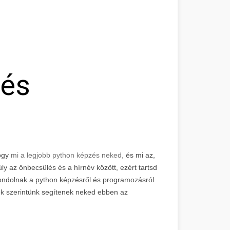
 és
hogy
mi a legjobb python képzés neked,
és mi az,
y az önbecsülés és a hírnév között, ezért tartsd
gondolnak a python képzésről és programozásról
ek szerintünk segítenek neked ebben az