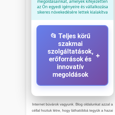
megoldásainkat, amelyek kifejezetten
az Ön egyedi igényeire és vállalkozása
sikeres növekedésére lettek kialakítva
📂 Teljes körű
szakmai
szolgáltatások,
+
erőforrások és
innovatív
megoldások
⚡ 1. Legjobb Elektromos
+
Roller Szerviz
Internet búvárok vagyunk. Blog oldalunkat azzal a
céllal hoztuk létre, hogy láthatóbbá tegyük a hazai
Kiemelkedő szakértelemmel