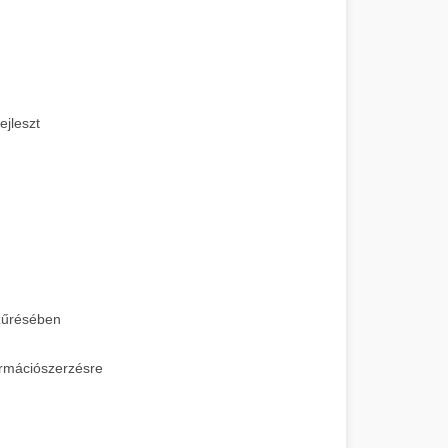
jleszt
szűrésében
ormációszerzésre