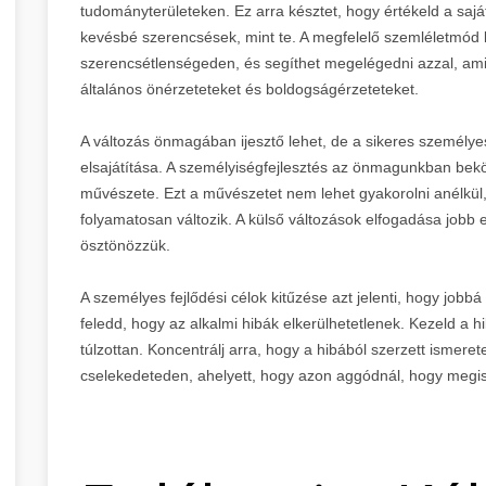
tudományterületeken. Ez arra késztet, hogy értékeld a sajá
kevésbé szerencsések, mint te. A megfelelő szemléletmód l
szerencsétlenségeden, és segíthet megelégedni azzal, amid
általános önérzeteteket és boldogságérzeteteket.
A változás önmagában ijesztő lehet, de a sikeres személye
elsajátítása. A személyiségfejlesztés az önmagunkban bekö
művészete. Ezt a művészetet nem lehet gyakorolni anélkül, 
folyamatosan változik. A külső változások elfogadása jobb
ösztönözzük.
A személyes fejlődési célok kitűzése azt jelenti, hogy job
feledd, hogy az alkalmi hibák elkerülhetetlenek. Kezeld a hi
túlzottan. Koncentrálj arra, hogy a hibából szerzett ismere
cselekedeteden, ahelyett, hogy azon aggódnál, hogy megis