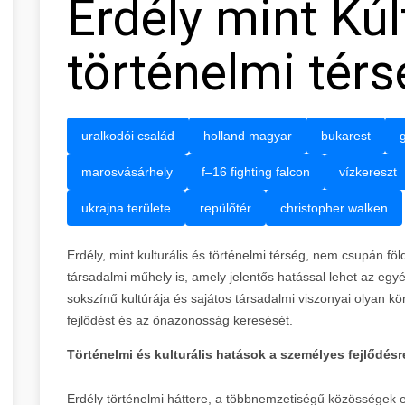
Erdély mint Kúl
történelmi térs
uralkodói család
holland magyar
bukarest
marosvásárhely
f–16 fighting falcon
vízkereszt
ukrajna területe
repülőtér
christopher walken
Erdély, mint kulturális és történelmi térség, nem csupán fö
társadalmi műhely is, amely jelentős hatással lehet az egyé
sokszínű kultúrája és sajátos társadalmi viszonyai olyan k
fejlődést és az önazonosság keresését.
Történelmi és kulturális hatások a személyes fejlődésr
Erdély történelmi háttere, a többnemzetiségű közösségek eg