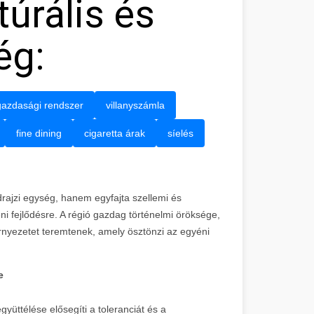
túrális és
ég:
gazdasági rendszer
villanyszámla
fine dining
cigaretta árak
síelés
ldrajzi egység, hanem egyfajta szellemi és
ni fejlődésre. A régió gazdag történelmi öröksége,
örnyezetet teremtenek, amely ösztönzi az egyéni
e
yüttélése elősegíti a toleranciát és a