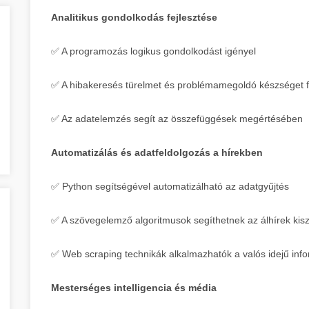
Analitikus gondolkodás fejlesztése
✅ A programozás logikus gondolkodást igényel
✅ A hibakeresés türelmet és problémamegoldó készséget fe
✅ Az adatelemzés segít az összefüggések megértésében
Automatizálás és adatfeldolgozás a hírekben
✅ Python segítségével automatizálható az adatgyűjtés
✅ A szövegelemző algoritmusok segíthetnek az álhírek ki
✅ Web scraping technikák alkalmazhatók a valós idejű inf
Mesterséges intelligencia és média