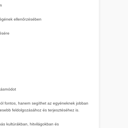
en
sségének ellenőrzésében
ésére
átásmódot
ól fontos, hanem segíthet az egyéneknek jobban
lesebb feldolgozásához és terjesztéséhez is.
ás kultúrákban, hitvilágokban és