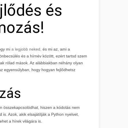
jlődés és
mozás!
ogy mi
a legjobb neked,
és mi az, ami a
önbecsülés és a hírnév között, ezért tartsd szem
lnak rólad mások. Az alábbiakban néhány olyan
az egyensúlyban, hogy hogyan fejlődhetsz
zás
n összekapcsolódhat, hiszen a kódolás nem
. Azok, akik elsajátítják a Python nyelvet,
het a hírek világára is.