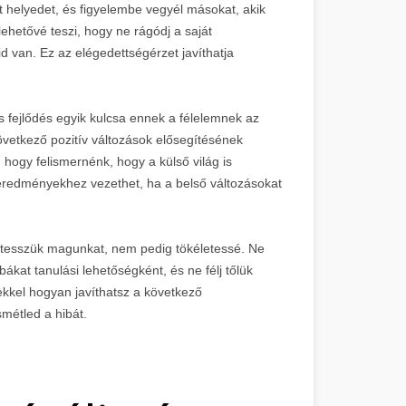
t helyedet, és figyelembe vegyél másokat, akik
ehetővé teszi, hogy ne rágódj a saját
 van. Ez az elégedettségérzet javíthatja
s fejlődés egyik kulcsa ennek a félelemnek az
vetkező pozitív változások elősegítésének
hogy felismernénk, hogy a külső világ is
 eredményekhez vezethet, ha a belső változásokat
bá tesszük magunkat, nem pedig tökéletessé. Ne
bákat tanulási lehetőségként, és ne félj tőlük
tekkel hogyan javíthatsz a következő
métled a hibát.