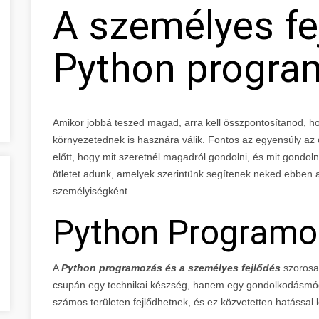
A személyes fe
Python progra
Amikor jobbá teszed magad, arra kell összpontosítanod, h
környezetednek is hasznára válik. Fontos az egyensúly az 
előtt, hogy mit szeretnél magadról gondolni, és mit gondo
ötletet adunk, amelyek szerintünk segítenek neked ebben 
személyiségként.
Python Programo
A
Python programozás és a személyes fejlődés
szorosa
csupán egy technikai készség, hanem egy gondolkodásmód is
számos területen fejlődhetnek, és ez közvetetten hatással le