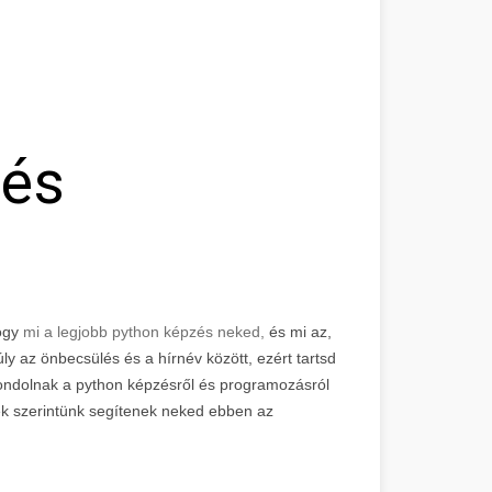
 és
hogy
mi a legjobb python képzés neked,
és mi az,
y az önbecsülés és a hírnév között, ezért tartsd
gondolnak a python képzésről és programozásról
ek szerintünk segítenek neked ebben az