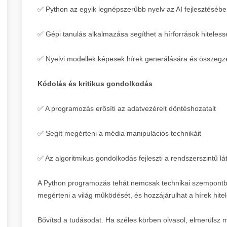
✅ Python az egyik legnépszerűbb nyelv az AI fejlesztéséb
✅ Gépi tanulás alkalmazása segíthet a hírforrások hitele
✅ Nyelvi modellek képesek hírek generálására és összegz
Kódolás és kritikus gondolkodás
✅ A programozás erősíti az adatvezérelt döntéshozatalt
✅ Segít megérteni a média manipulációs technikáit
✅ Az algoritmikus gondolkodás fejleszti a rendszerszintű l
A Python programozás tehát nemcsak technikai szempontb
megérteni a világ működését, és hozzájárulhat a hírek hite
Bővítsd a tudásodat. Ha széles körben olvasol, elmerülsz m