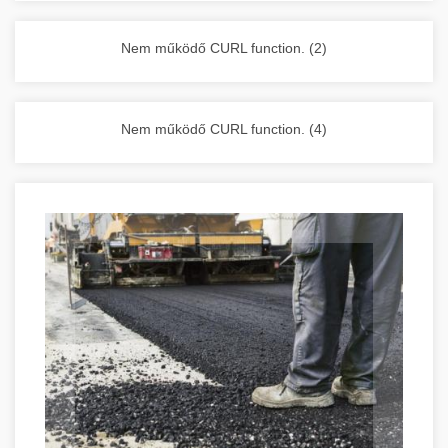
vállalkozása zavartalan működését.
Nagykonyhai berendezések komplett
Nem működő CURL function. (2)
választéka - chef-iparikonyhagepek.hu
kereskedelmi konyhai megoldások és komplett
felszerelések
Nem működő CURL function. (4)