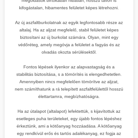
megoldások birtokában hibátlan, hosszú távon is
kifogástalan, hibamentes felületet képes létrehozni.
Az új aszfaltburkolatnak az egyik legfontosabb része az
altalaj. Ha az aljzat megfelelő, stabil felületet képes
biztosítani az új burkolat számára. Olyan, mint egy
védőréteg, amely megóvja a felületet a fagyás és az
olvadás okozta sérülésektől.
Fontos lépések ilyenkor az alapvastagság és a
stabilitás biztosítása, s a tömörítés is elengedhetetlen.
Amennyiben nincs megfelelően tömörítve az aljzat,
nem számíthatunk a rá telepített aszfaltfelülettől hosszú
élettartamra, megbízhatóságra.
Ha az útalapot (altalapot) lefektettük, s kijavítottuk az
esetleges puha területeket, egy újabb fontos lépéshez
érkeztünk, ami a kötőanyag hozzáadása. A kötőanyag
egy rendkívül erős és tartós adalékanyag, ez fogja az