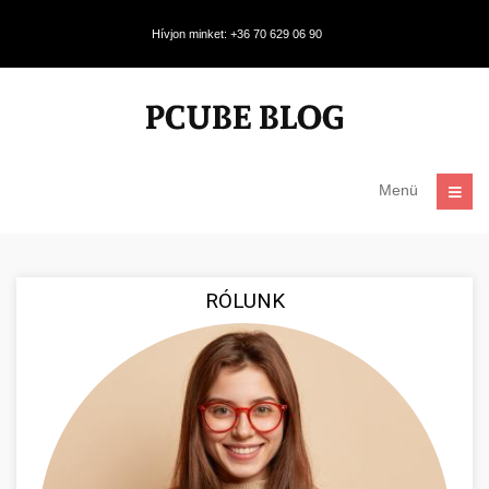
Hívjon minket: +36 70 629 06 90
Menü
RÓLUNK