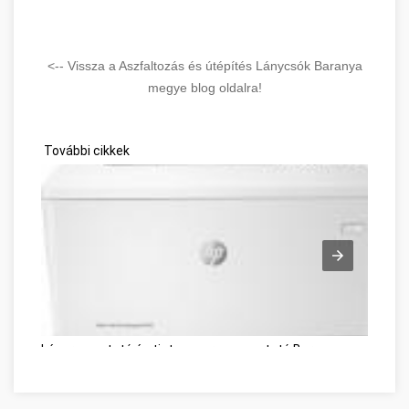
<-- Vissza a Aszfaltozás és útépítés Lánycsók Baranya
megye blog oldalra!
További cikkek
Lézernyomtató és tintasugaras nyomtató Baranya megye
Ok