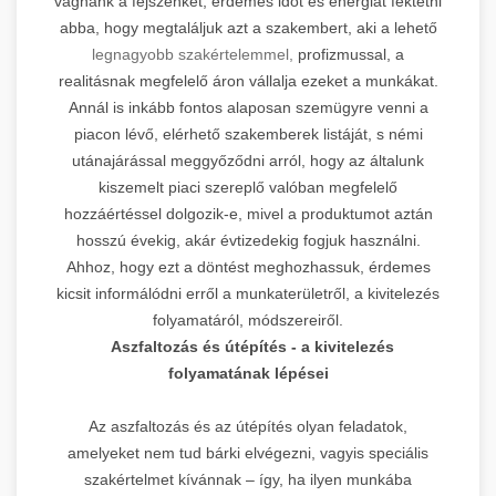
vágnánk a fejszénket, érdemes időt és energiát fektetni
abba, hogy megtaláljuk azt a szakembert, aki a lehető
legnagyobb szakértelemmel,
profizmussal, a
realitásnak megfelelő áron vállalja ezeket a munkákat.
Annál is inkább fontos alaposan szemügyre venni a
piacon lévő, elérhető szakemberek listáját, s némi
utánajárással meggyőződni arról, hogy az általunk
kiszemelt piaci szereplő valóban megfelelő
hozzáértéssel dolgozik-e, mivel a produktumot aztán
hosszú évekig, akár évtizedekig fogjuk használni.
Ahhoz, hogy ezt a döntést meghozhassuk, érdemes
kicsit informálódni erről a munkaterületről, a kivitelezés
folyamatáról, módszereiről.
Aszfaltozás és útépítés - a kivitelezés
folyamatának lépései
Az aszfaltozás és az útépítés olyan feladatok,
amelyeket nem tud bárki elvégezni, vagyis speciális
szakértelmet kívánnak – így, ha ilyen munkába