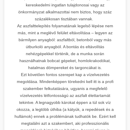
kereskedelmi ingatlan tulajdonosai vagy az
önkormányzat alkalmazottai nem biztos, hogy száz
százalékosan tisztában vannak.
Az aszfalttelepítés folyamatának legelső lépése nem
más, mint a meglévő felület eltávolítása – legyen az
bármilyen anyagból: aszfaltból, betonból vagy más
útburkoló anyagból. A bontás és eltávolítás
nehézgépekkel történik, de a munka során
használhatnak bobcat gépeket, homlokrakodókat,
hatalmas dömpereket és targoncákat is.
Ezt követően fontos szerepet kap a vízelvezetés
megoldása. Mindenképpen törekedni kell itt is a profi
szakember felkutatására, ugyanis a megfelelő
vízelvezetés létfontosságú az aszfalt élettartamát
tekintve. A legnagyobb károkat éppen a túl sok víz
okozza, a legtöbb úthiba (a kátyúk, a repedések és a
hullámok) ennek a problémának tudhatók be. Ezért kell
megtalálni azt a szakembert, aki professzionális