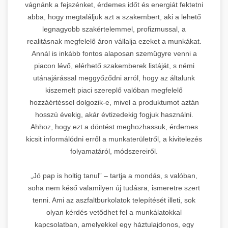
vágnánk a fejszénket, érdemes időt és energiát fektetni
abba, hogy megtaláljuk azt a szakembert, aki a lehető
legnagyobb szakértelemmel, profizmussal, a
realitásnak megfelelő áron vállalja ezeket a munkákat.
Annál is inkább fontos alaposan szemügyre venni a
piacon lévő, elérhető szakemberek listáját, s némi
utánajárással meggyőződni arról, hogy az általunk
kiszemelt piaci szereplő valóban megfelelő
hozzáértéssel dolgozik-e, mivel a produktumot aztán
hosszú évekig, akár évtizedekig fogjuk használni.
Ahhoz, hogy ezt a döntést meghozhassuk, érdemes
kicsit informálódni erről a munkaterületről, a kivitelezés
folyamatáról, módszereiről.
„Jó pap is holtig tanul” – tartja a mondás, s valóban,
soha nem késő valamilyen új tudásra, ismeretre szert
tenni. Ami az aszfaltburkolatok telepítését illeti, sok
olyan kérdés vetődhet fel a munkálatokkal
kapcsolatban, amelyekkel egy háztulajdonos, egy