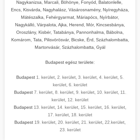
mosószer- és öblítőszer-adagolással,
tisztíthatók, szétszerelhetők és karbantarthatók,
berendezést magában foglal, amely szükséges
Nagykanizsa, Marcali, Böhönye, Fonyód, Balatonlelle,
Ipari sütők és gőzpárolók katalógusa -
használatot, miközben megfelel az összes
hőmérsékletet és vízminőséget figyelő
megfelelnek az összes élelmiszer-biztonsági
egy modern, hatékonyan működő
Encs, Kisvárda, Nagyhalász, Vásárosnamény, Nyíregyháza,
chef-iparikonyhagepek.hu
higiéniai előírásnak.
rendszerekkel, valamint energiatakarékos
előírásnak. Különböző teljesítményű modellek
Mátészalka, Fehérgyarmat, Máriapócs, Nyírbátor,
kereskedelmi konyha komplett felszereléséhez
kereskedelmi konvekciós sütő és kombinált
technológiával rendelkeznek. A rozsdamentes
Nagykálló, Várpalota, Ajka, Herend, Mór, Kincsesbánya,
állnak rendelkezésre asztali és állványos
és működtetéséhez. Az alapvető
berendezések
Ipari hűtőberendezések széles
Oroszlány, Kisbér, Tatabánya, Pannonhalma, Bábolna,
acél konstrukció és a könnyen hozzáférhető
kivitelben, az egyedi igények és a
főzőberendezésektől (tűzhelyek, sütők,
választéka - chef-iparikonyhagepek.hu
Komárom, Tata, Pilisvörösvár, Bicske, Érd, Százhalombatta,
karbantartási pontok biztosítják a hosszú
feldolgozandó mennyiségek függvényében.
grillsütők, frittőzök) kezdve a speciális
Martonvásár, Százhalombatta, Gyál
kereskedelmi hűtőegység és hűtőkamra rendszerek
élettartamot és az egyszerű üzemeltetést.
Biztonságos kezelést biztosító védőburkolatok
feldolgozógépeken (szeletelők, aprítók,
és kapcsolók védelmet nyújtanak a kezelők
mixerek) át egészen a hűtő- és fagyasztó
Budapest egész területe:
Ipari mosogatógépek teljes kínálata -
számára.
berendezésekig, mosogatógépekig és
chef-iparikonyhagepek.hu
kiegészítő eszközökig mindent egy helyen
Budapest
1. kerület
,
2. kerület
,
3. kerület
,
4. kerület
,
5.
kereskedelmi mosogatógép és tisztítóberendezések
Sajtreszelő gépek szakmai választéka -
megtalál. Szakértő tanácsadóink segítenek a
kerület
,
6. kerület
chef-iparikonyhagepek.hu
megfelelő berendezések kiválasztásában, a
Budapest
7. kerület
,
8. kerület
,
9. kerület
,
10. kerület
,
11.
konyha optimális elrendezésének
kereskedelmi sajtreszelő és aprítógépek
kerület
,
12. kerület
megtervezésében, valamint a telepítés és az
Budapest
13. kerület
,
14. kerület
,
15. kerület
,
16. kerület
,
17. kerület
,
18. kerület
üzembe helyezés koordinálásában. Hosszú távú
Budapest
19. kerület
,
20. kerület
,
21. kerület
,
22.kerület
,
garancia, gyors szerviz és folyamatos műszaki
23. kerület
támogatás biztosítja az Ön nyugalmát és