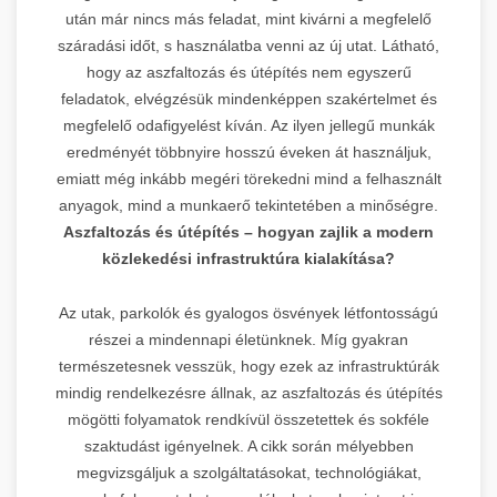
után már nincs más feladat, mint kivárni a megfelelő
száradási időt, s használatba venni az új utat. Látható,
hogy az aszfaltozás és útépítés nem egyszerű
feladatok, elvégzésük mindenképpen szakértelmet és
megfelelő odafigyelést kíván. Az ilyen jellegű munkák
eredményét többnyire hosszú éveken át használjuk,
emiatt még inkább megéri törekedni mind a felhasznált
anyagok, mind a munkaerő tekintetében a minőségre.
Aszfaltozás és útépítés – hogyan zajlik a modern
közlekedési infrastruktúra kialakítása?
Az utak, parkolók és gyalogos ösvények létfontosságú
részei a mindennapi életünknek. Míg gyakran
természetesnek vesszük, hogy ezek az infrastruktúrák
mindig rendelkezésre állnak, az aszfaltozás és útépítés
mögötti folyamatok rendkívül összetettek és sokféle
szaktudást igényelnek. A cikk során mélyebben
megvizsgáljuk a szolgáltatásokat, technológiákat,