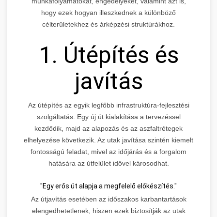
munkafolyamatokat, engedélyeket, valamint azt is,
hogy ezek hogyan illeszkednek a különböző
célterületekhez és árképzési struktúrákhoz.
1. Útépítés és
javítás
Az útépítés az egyik legfőbb infrastruktúra-fejlesztési
szolgáltatás. Egy új út kialakítása a tervezéssel
kezdődik, majd az alapozás és az aszfaltrétegek
elhelyezése következik. Az utak javítása szintén kiemelt
fontosságú feladat, mivel az időjárás és a forgalom
hatására az útfelület idővel károsodhat.
"Egy erős út alapja a megfelelő előkészítés."
Az útjavítás esetében az időszakos karbantartások
elengedhetetlenek, hiszen ezek biztosítják az utak