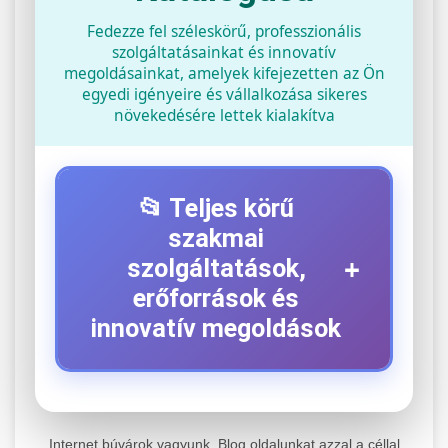
Fedezze fel széleskörű, professzionális
szolgáltatásainkat és innovatív
megoldásainkat, amelyek kifejezetten az Ön
egyedi igényeire és vállalkozása sikeres
növekedésére lettek kialakítva
📂 Teljes körű
szakmai
+
szolgáltatások,
erőforrások és
innovatív megoldások
⚡ 1. Legjobb Elektromos Roller
+
Szerviz
Internet búvárok vagyunk. Blog oldalunkat azzal a céllal