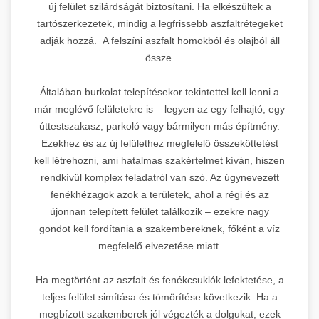
új felület szilárdságát biztosítani. Ha elkészültek a
tartószerkezetek, mindig a legfrissebb aszfaltrétegeket
adják hozzá. A felszíni aszfalt homokból és olajból áll
össze.
Általában burkolat telepítésekor tekintettel kell lenni a
már meglévő felületekre is – legyen az egy felhajtó, egy
úttestszakasz, parkoló vagy bármilyen más építmény.
Ezekhez és az új felülethez megfelelő összeköttetést
kell létrehozni, ami hatalmas szakértelmet kíván, hiszen
rendkívül komplex feladatról van szó. Az úgynevezett
fenékhézagok azok a területek, ahol a régi és az
újonnan telepített felület találkozik – ezekre nagy
gondot kell fordítania a szakembereknek, főként a víz
megfelelő elvezetése miatt.
Ha megtörtént az aszfalt és fenékcsuklók lefektetése, a
teljes felület simítása és tömörítése következik. Ha a
megbízott szakemberek jól végezték a dolgukat, ezek