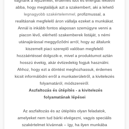
vágnánk a fejszénket, érdemes időt és energiát fektetni
abba, hogy megtaláljuk azt a szakembert, aki a lehető
legnagyobb szakértelemmel,
profizmussal, a
realitásnak megfelelő áron vállalja ezeket a munkákat.
Annál is inkább fontos alaposan szemügyre venni a
piacon lévő, elérhető szakemberek listáját, s némi
utánajárással meggyőződni arról, hogy az általunk
kiszemelt piaci szereplő valóban megfelelő
hozzáértéssel dolgozik-e, mivel a produktumot aztán
hosszú évekig, akár évtizedekig fogjuk használni.
Ahhoz, hogy ezt a döntést meghozhassuk, érdemes
kicsit informálódni erről a munkaterületről, a kivitelezés
folyamatáról, módszereiről.
Aszfaltozás és útépítés - a kivitelezés
folyamatának lépései
Az aszfaltozás és az útépítés olyan feladatok,
amelyeket nem tud bárki elvégezni, vagyis speciális
szakértelmet kívánnak – így, ha ilyen munkába