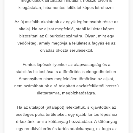
megoldások birtokában hibátlan, hosszú távon is
kifogástalan, hibamentes felületet képes létrehozni.
Az új aszfaltburkolatnak az egyik legfontosabb része az
altalaj. Ha az aljzat megfelelő, stabil felületet képes
biztosítani az új burkolat számára. Olyan, mint egy
védőréteg, amely megóvja a felületet a fagyás és az
olvadás okozta sérülésektől.
Fontos lépések ilyenkor az alapvastagság és a
stabilitás biztosítása, s a tömörítés is elengedhetetlen.
Amennyiben nincs megfelelően tömörítve az aljzat,
nem számíthatunk a rá telepített aszfaltfelülettől hosszú
élettartamra, megbízhatóságra.
Ha az útalapot (altalapot) lefektettük, s kijavítottuk az
esetleges puha területeket, egy újabb fontos lépéshez
érkeztünk, ami a kötőanyag hozzáadása. A kötőanyag
egy rendkívül erős és tartós adalékanyag, ez fogja az