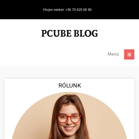
Hívjon minket: +36 70 629 06 90
Menü
RÓLUNK