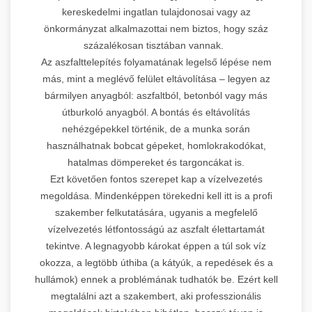
kereskedelmi ingatlan tulajdonosai vagy az
önkormányzat alkalmazottai nem biztos, hogy száz
százalékosan tisztában vannak.
Az aszfalttelepítés folyamatának legelső lépése nem
más, mint a meglévő felület eltávolítása – legyen az
bármilyen anyagból: aszfaltból, betonból vagy más
útburkoló anyagból. A bontás és eltávolítás
nehézgépekkel történik, de a munka során
használhatnak bobcat gépeket, homlokrakodókat,
hatalmas dömpereket és targoncákat is.
Ezt követően fontos szerepet kap a vízelvezetés
megoldása. Mindenképpen törekedni kell itt is a profi
szakember felkutatására, ugyanis a megfelelő
vízelvezetés létfontosságú az aszfalt élettartamát
tekintve. A legnagyobb károkat éppen a túl sok víz
okozza, a legtöbb úthiba (a kátyúk, a repedések és a
hullámok) ennek a problémának tudhatók be. Ezért kell
megtalálni azt a szakembert, aki professzionális