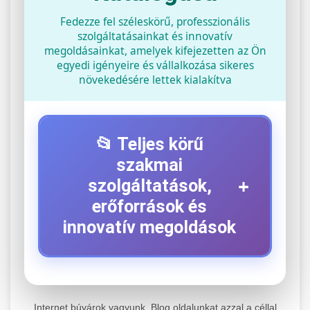
Fedezze fel széleskörű, professzionális
szolgáltatásainkat és innovatív
megoldásainkat, amelyek kifejezetten az Ön
egyedi igényeire és vállalkozása sikeres
növekedésére lettek kialakítva
📂 Teljes körű
szakmai
+
szolgáltatások,
erőforrások és
innovatív megoldások
⚡ 1. Legjobb Elektromos Roller
+
Szerviz
Internet búvárok vagyunk. Blog oldalunkat azzal a céllal