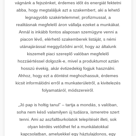
vágnánk a fejszénket, érdemes időt és energiát fektetni
abba, hogy megtaláljuk azt a szakembert, aki a lehető
legnagyobb szakértelemmel, profizmussal, a
realitásnak megfelelő áron vállalja ezeket a munkákat.
Annál is inkább fontos alaposan szemügyre venni a
piacon lévő, elérhető szakemberek listáját, s némi
utánajárással meggyőződni arról, hogy az általunk
kiszemelt piaci szereplő valóban megfelelő
hozzáértéssel dolgozik-e, mivel a produktumot aztán
hosszú évekig, akár évtizedekig fogjuk használni.
Ahhoz, hogy ezt a döntést meghozhassuk, érdemes
kicsit informálódni erről a munkaterületről, a kivitelezés
folyamatáról, módszereiről.
„Jó pap is holtig tanul” – tartja a mondás, s valóban,
soha nem késő valamilyen új tudásra, ismeretre szert
tenni. Ami az aszfaltburkolatok telepítését illeti, sok
olyan kérdés vetődhet fel a munkálatokkal
kapcsolatban, amelyekkel egy háztulajdonos, egy