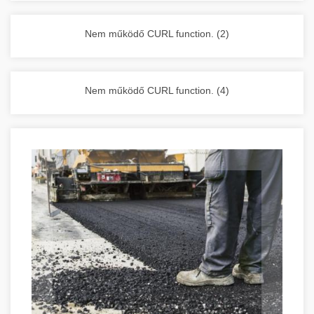
vállalkozása zavartalan működését.
Nagykonyhai berendezések komplett
Nem működő CURL function. (2)
választéka - chef-iparikonyhagepek.hu
kereskedelmi konyhai megoldások és komplett
felszerelések
Nem működő CURL function. (4)