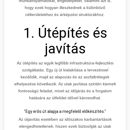
munkafolyamatokat, engedélyeket, valamint azt is,
hogy ezek hogyan illeszkednek a különböző
célterületekhez és árképzési struktúrákhoz.
1. Útépítés és
javítás
Az útépítés az egyik legfőbb infrastruktúra-fejlesztési
szolgáltatás. Egy új út kialakítása a tervezéssel
kezdődik, majd az alapozás és az aszfaltrétegek
elhelyezése következik. Az utak javítása szintén kiemelt
fontosságú feladat, mivel az időjárás és a forgalom
hatására az útfelület idővel károsodhat.
"Egy erős út alapja a megfelelő előkészítés."
Az útjavítás esetében az időszakos karbantartások
elengedhetetlenek, hiszen ezek biztosítják az utak