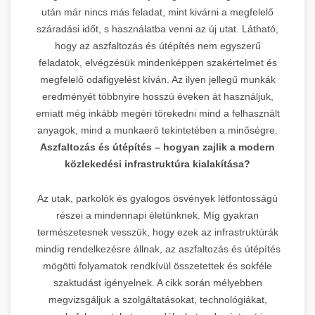
után már nincs más feladat, mint kivárni a megfelelő
száradási időt, s használatba venni az új utat. Látható,
hogy az aszfaltozás és útépítés nem egyszerű
feladatok, elvégzésük mindenképpen szakértelmet és
megfelelő odafigyelést kíván. Az ilyen jellegű munkák
eredményét többnyire hosszú éveken át használjuk,
emiatt még inkább megéri törekedni mind a felhasznált
anyagok, mind a munkaerő tekintetében a minőségre.
Aszfaltozás és útépítés – hogyan zajlik a modern
közlekedési infrastruktúra kialakítása?
Az utak, parkolók és gyalogos ösvények létfontosságú
részei a mindennapi életünknek. Míg gyakran
természetesnek vesszük, hogy ezek az infrastruktúrák
mindig rendelkezésre állnak, az aszfaltozás és útépítés
mögötti folyamatok rendkívül összetettek és sokféle
szaktudást igényelnek. A cikk során mélyebben
megvizsgáljuk a szolgáltatásokat, technológiákat,