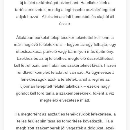
új felület szilárdságát biztosítani. Ha elkészültek a
tartószerkezetek, mindig a legfrissebb aszfaltrétegeket
adják hozzá. A felszíni aszfalt homokból és olajból áll
össze.
Általában burkolat telepítésekor tekintettel kell lenni a
már meglévő felületekre is – legyen az egy felhajtó, egy
úttestszakasz, parkoló vagy bármilyen más építmény.
Ezekhez és az új felülethez megfelelő összeköttetést
kell létrehozni, ami hatalmas szakértelmet kíván, hiszen
rendkívül komplex feladatról van szó. Az úgynevezett
fenékhézagok azok a területek, ahol a régi és az
újonnan telepített felület találkozik – ezekre nagy
gondot kell fordítania a szakembereknek, főként a víz
megfelelő elvezetése miatt.
Ha megtörtént az aszfalt és fenékcsuklók lefektetése, a
teljes felület simítása és tömörítése következik. Ha a
megbízott szakemberek jól végezték a dolgukat, ezek