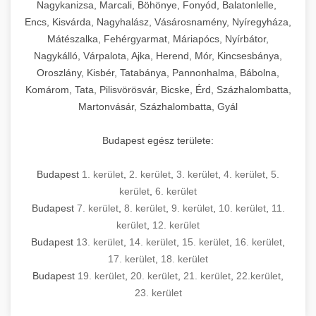
mosószer- és öblítőszer-adagolással,
tisztíthatók, szétszerelhetők és karbantarthatók,
berendezést magában foglal, amely szükséges
Nagykanizsa, Marcali, Böhönye, Fonyód, Balatonlelle,
Ipari sütők és gőzpárolók katalógusa -
használatot, miközben megfelel az összes
hőmérsékletet és vízminőséget figyelő
megfelelnek az összes élelmiszer-biztonsági
egy modern, hatékonyan működő
Encs, Kisvárda, Nagyhalász, Vásárosnamény, Nyíregyháza,
chef-iparikonyhagepek.hu
higiéniai előírásnak.
rendszerekkel, valamint energiatakarékos
előírásnak. Különböző teljesítményű modellek
Mátészalka, Fehérgyarmat, Máriapócs, Nyírbátor,
kereskedelmi konyha komplett felszereléséhez
kereskedelmi konvekciós sütő és kombinált
technológiával rendelkeznek. A rozsdamentes
Nagykálló, Várpalota, Ajka, Herend, Mór, Kincsesbánya,
állnak rendelkezésre asztali és állványos
és működtetéséhez. Az alapvető
berendezések
Ipari hűtőberendezések széles
Oroszlány, Kisbér, Tatabánya, Pannonhalma, Bábolna,
acél konstrukció és a könnyen hozzáférhető
kivitelben, az egyedi igények és a
főzőberendezésektől (tűzhelyek, sütők,
választéka - chef-iparikonyhagepek.hu
Komárom, Tata, Pilisvörösvár, Bicske, Érd, Százhalombatta,
karbantartási pontok biztosítják a hosszú
feldolgozandó mennyiségek függvényében.
grillsütők, frittőzök) kezdve a speciális
Martonvásár, Százhalombatta, Gyál
kereskedelmi hűtőegység és hűtőkamra rendszerek
élettartamot és az egyszerű üzemeltetést.
Biztonságos kezelést biztosító védőburkolatok
feldolgozógépeken (szeletelők, aprítók,
és kapcsolók védelmet nyújtanak a kezelők
mixerek) át egészen a hűtő- és fagyasztó
Budapest egész területe:
Ipari mosogatógépek teljes kínálata -
számára.
berendezésekig, mosogatógépekig és
chef-iparikonyhagepek.hu
kiegészítő eszközökig mindent egy helyen
Budapest
1. kerület
,
2. kerület
,
3. kerület
,
4. kerület
,
5.
kereskedelmi mosogatógép és tisztítóberendezések
Sajtreszelő gépek szakmai választéka -
megtalál. Szakértő tanácsadóink segítenek a
kerület
,
6. kerület
chef-iparikonyhagepek.hu
megfelelő berendezések kiválasztásában, a
Budapest
7. kerület
,
8. kerület
,
9. kerület
,
10. kerület
,
11.
konyha optimális elrendezésének
kereskedelmi sajtreszelő és aprítógépek
kerület
,
12. kerület
megtervezésében, valamint a telepítés és az
Budapest
13. kerület
,
14. kerület
,
15. kerület
,
16. kerület
,
17. kerület
,
18. kerület
üzembe helyezés koordinálásában. Hosszú távú
Budapest
19. kerület
,
20. kerület
,
21. kerület
,
22.kerület
,
garancia, gyors szerviz és folyamatos műszaki
23. kerület
támogatás biztosítja az Ön nyugalmát és