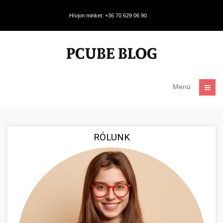
Hívjon minket: +36 70 629 06 90
Menü
RÓLUNK