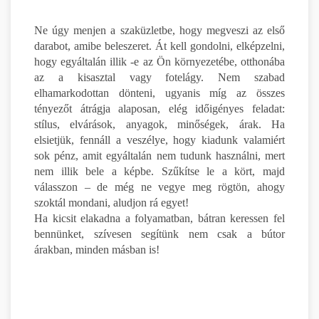
Ne úgy menjen a szaküzletbe, hogy megveszi az első
darabot, amibe beleszeret. Át kell gondolni, elképzelni,
hogy egyáltalán illik -e az Ön környezetébe, otthonába
az a kisasztal vagy fotelágy. Nem szabad
elhamarkodottan dönteni, ugyanis míg az összes
tényezőt átrágja alaposan, elég időigényes feladat:
stílus, elvárások, anyagok, minőségek, árak. Ha
elsietjük, fennáll a veszélye, hogy kiadunk valamiért
sok pénz, amit egyáltalán nem tudunk használni, mert
nem illik bele a képbe. Szűkítse le a kört, majd
válasszon – de még ne vegye meg rögtön, ahogy
szoktál mondani, aludjon rá egyet!
Ha kicsit elakadna a folyamatban, bátran keressen fel
bennünket, szívesen segítünk nem csak a bútor
árakban, minden másban is!