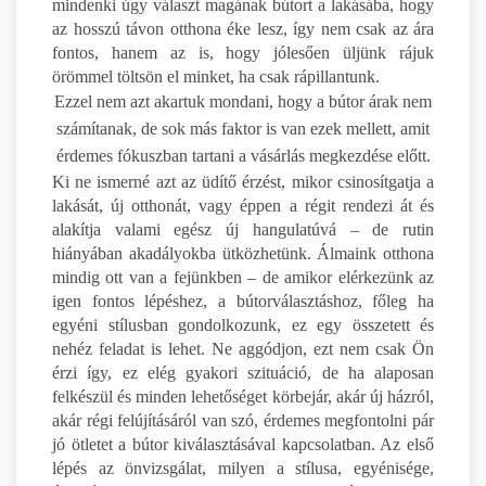
mindenki úgy választ magának bútort a lakásába, hogy
az hosszú távon otthona éke lesz, így nem csak az ára
fontos, hanem az is, hogy jólesően üljünk rájuk
örömmel töltsön el minket, ha csak rápillantunk.
Ezzel nem azt akartuk mondani, hogy a bútor árak nem
számítanak, de sok más faktor is van ezek mellett, amit
érdemes fókuszban tartani a vásárlás megkezdése előtt.
Ki ne ismerné azt az üdítő érzést, mikor csinosítgatja a
lakását, új otthonát, vagy éppen a régit rendezi át és
alakítja valami egész új hangulatúvá – de rutin
hiányában akadályokba ütközhetünk. Álmaink otthona
mindig ott van a fejünkben – de amikor elérkezünk az
igen fontos lépéshez, a bútorválasztáshoz, főleg ha
egyéni stílusban gondolkozunk, ez egy összetett és
nehéz feladat is lehet. Ne aggódjon, ezt nem csak Ön
érzi így, ez elég gyakori szituáció, de ha alaposan
felkészül és minden lehetőséget körbejár, akár új házról,
akár régi felújításáról van szó, érdemes megfontolni pár
jó ötletet a bútor kiválasztásával kapcsolatban. Az első
lépés az önvizsgálat, milyen a stílusa, egyénisége,