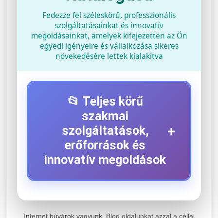
Fedezze fel széleskörű, professzionális
szolgáltatásainkat és innovatív
megoldásainkat, amelyek kifejezetten az Ön
egyedi igényeire és vállalkozása sikeres
növekedésére lettek kialakítva
📂 Teljes körű
szakmai
+
szolgáltatások,
erőforrások és
innovatív megoldások
⚡ 1. Legjobb Elektromos Roller
+
Szerviz
Internet búvárok vagyunk. Blog oldalunkat azzal a céllal