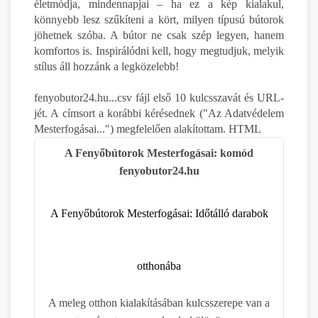
életmódja, mindennapjai – ha ez a kép kialakul,
könnyebb lesz szűkíteni a kört, milyen típusú bútorok
jöhetnek szóba. A bútor ne csak szép legyen, hanem
komfortos is. Inspirálódni kell, hogy megtudjuk, melyik
stílus áll hozzánk a legközelebb!
fenyobutor24.hu...csv fájl első 10 kulcsszavát és URL-
jét. A címsort a korábbi kérésednek ("Az Adatvédelem
Mesterfogásai...") megfelelően alakítottam. HTML
A Fenyőbútorok Mesterfogásai: komód
fenyobutor24.hu
A Fenyőbútorok Mesterfogásai: Időtálló darabok
otthonába
A meleg otthon kialakításában kulcsszerepe van a