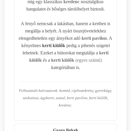
míg egy klasszikus
kredenc
nosztalgikus
hangulatot és bőséges tárolóhelyet biztosít.
A fenyő nemcsak a lakásban, hanem a kertben is
megállja a helyét. A nyári összejövetelekhez
elengedhetetlen egy árnyékot adó
kerti pavilon
. A
kényelmes
kerti kiülők
pedig a pihenés szigetei
lehetnek. Ezeket a bútorokat megtalálja a
kerti
kiülők
és a
kerti kiülők
(egyes számú)
kategóriában is.
Felhasznált kulcsszavak: komód, cipősszekrény, gyerekágy,
szobainas, ágykeret, asztal, kerti pavilon, kerti kiülők,
kredenc.
Gyors linkek