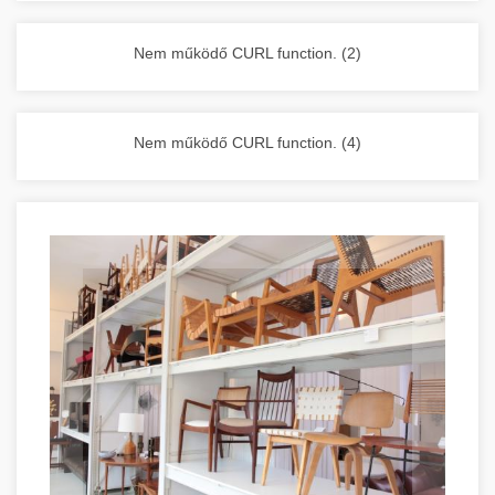
vállalkozása zavartalan működését.
Nagykonyhai berendezések komplett
Nem működő CURL function. (2)
választéka - chef-iparikonyhagepek.hu
kereskedelmi konyhai megoldások és komplett
felszerelések
Nem működő CURL function. (4)