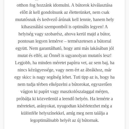
otthon fog hozzánk idomulni. A bútorok kiválasztása
előtt át kell gondolnunk az életterünket, nem csak
mutatósnak és kedvező árúnak kell lennie, hanem hely
kihasználási szempontból is optimális legyen! A
helyiség vagy szobarész, ahova kerül majd a bútor,
pontosan legyen lemérve – természetesen a bútorral
együtt. Nem garantálható, hogy ami más lakásában jól
mutat és elfér, az Önnél is ugyanolyan mutatós lesz!
Legjobb, ha minden méretet papírra vet, az sem baj, ha
nincs kézügyessége, vagy nem ért az ábrákhoz, már
egy skicc is nagy segítség lehet. Tuti tipp az is, hogy ha
nem tudja térben elképzelni a bútorokat, egyszerűen
vágjon ki papírt vagy maszkolószalaggal mérjen,
próbálja ki közvetlenül a leendő helyén. Ha lemérte a
méreteket, arányokat, nyugodtan kísérletezhet még a
különféle helyszínekkel, amíg meg nem találja a
legoptimálisabb helyét az új bútornak.