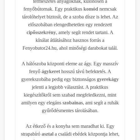
természetes anyagoknak, különösen a
fenyőbútornak. Egy praktikus
komód
nemcsak
tárolóhelyet biztosít, de a szoba dísze is lehet. Az
előszobában elengedhetetlen egy rendezett
cipősszekrény
, amely segít rendet tartani. A
kínálat átlátásához hasznos forrás a
Fenyobutor24.hu, ahol minőségi darabokat talál.
A hálószoba központi eleme az ágy. Egy masszív
fenyő
ágykeret
hosszú távú befektetés. A
gyerekszobába pedig egy biztonságos
gyerekágy
jelenti a legjobb választást. A praktikus
kiegészítőkről sem szabad megfeledkezni, mint
amilyen egy elegáns
szobainas
, ami segít a ruhák
gyűrődésmentes tárolásában.
Az étkező és a konyha sem maradhat ki. Egy
strapabíró
asztal
a családi ebédek központja lehet,