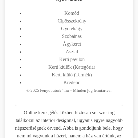
Komód
Cipősszekrény
Gyerekágy
Szobainas
Ágykeret
Asztal
Kerti pavilon
Kerti kiülők (Kategória)
Kerti kiülő (Termék)
Kredenc
©
2025
Fenyobutor24.hu – Minden jog fenntartva.
Online keresgélés közben biztosan sokszor fog
találkozni az interior designnal, ugyanis egyre nagyobb
népszerűségnek örvend. Abba is gondoljunk bele, hogy
nem mi vagyunk a házért, hanem a ház van értünk, az