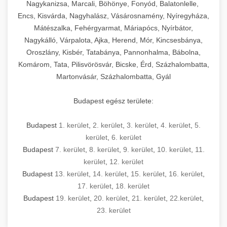
mosószer- és öblítőszer-adagolással,
tisztíthatók, szétszerelhetők és karbantarthatók,
berendezést magában foglal, amely szükséges
Nagykanizsa, Marcali, Böhönye, Fonyód, Balatonlelle,
Ipari sütők és gőzpárolók katalógusa -
használatot, miközben megfelel az összes
hőmérsékletet és vízminőséget figyelő
megfelelnek az összes élelmiszer-biztonsági
egy modern, hatékonyan működő
Encs, Kisvárda, Nagyhalász, Vásárosnamény, Nyíregyháza,
chef-iparikonyhagepek.hu
higiéniai előírásnak.
rendszerekkel, valamint energiatakarékos
előírásnak. Különböző teljesítményű modellek
Mátészalka, Fehérgyarmat, Máriapócs, Nyírbátor,
kereskedelmi konyha komplett felszereléséhez
kereskedelmi konvekciós sütő és kombinált
technológiával rendelkeznek. A rozsdamentes
Nagykálló, Várpalota, Ajka, Herend, Mór, Kincsesbánya,
állnak rendelkezésre asztali és állványos
és működtetéséhez. Az alapvető
berendezések
Ipari hűtőberendezések széles
Oroszlány, Kisbér, Tatabánya, Pannonhalma, Bábolna,
acél konstrukció és a könnyen hozzáférhető
kivitelben, az egyedi igények és a
főzőberendezésektől (tűzhelyek, sütők,
választéka - chef-iparikonyhagepek.hu
Komárom, Tata, Pilisvörösvár, Bicske, Érd, Százhalombatta,
karbantartási pontok biztosítják a hosszú
feldolgozandó mennyiségek függvényében.
grillsütők, frittőzök) kezdve a speciális
Martonvásár, Százhalombatta, Gyál
kereskedelmi hűtőegység és hűtőkamra rendszerek
élettartamot és az egyszerű üzemeltetést.
Biztonságos kezelést biztosító védőburkolatok
feldolgozógépeken (szeletelők, aprítók,
és kapcsolók védelmet nyújtanak a kezelők
mixerek) át egészen a hűtő- és fagyasztó
Budapest egész területe:
Ipari mosogatógépek teljes kínálata -
számára.
berendezésekig, mosogatógépekig és
chef-iparikonyhagepek.hu
kiegészítő eszközökig mindent egy helyen
Budapest
1. kerület
,
2. kerület
,
3. kerület
,
4. kerület
,
5.
kereskedelmi mosogatógép és tisztítóberendezések
Sajtreszelő gépek szakmai választéka -
megtalál. Szakértő tanácsadóink segítenek a
kerület
,
6. kerület
chef-iparikonyhagepek.hu
megfelelő berendezések kiválasztásában, a
Budapest
7. kerület
,
8. kerület
,
9. kerület
,
10. kerület
,
11.
konyha optimális elrendezésének
kereskedelmi sajtreszelő és aprítógépek
kerület
,
12. kerület
megtervezésében, valamint a telepítés és az
Budapest
13. kerület
,
14. kerület
,
15. kerület
,
16. kerület
,
17. kerület
,
18. kerület
üzembe helyezés koordinálásában. Hosszú távú
Budapest
19. kerület
,
20. kerület
,
21. kerület
,
22.kerület
,
garancia, gyors szerviz és folyamatos műszaki
23. kerület
támogatás biztosítja az Ön nyugalmát és