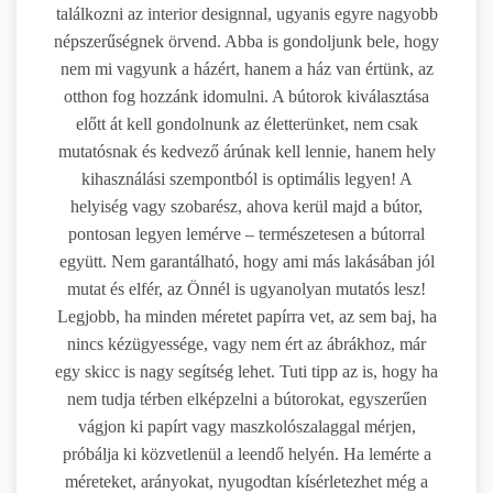
találkozni az interior designnal, ugyanis egyre nagyobb
népszerűségnek örvend. Abba is gondoljunk bele, hogy
nem mi vagyunk a házért, hanem a ház van értünk, az
otthon fog hozzánk idomulni. A bútorok kiválasztása
előtt át kell gondolnunk az életterünket, nem csak
mutatósnak és kedvező árúnak kell lennie, hanem hely
kihasználási szempontból is optimális legyen! A
helyiség vagy szobarész, ahova kerül majd a bútor,
pontosan legyen lemérve – természetesen a bútorral
együtt. Nem garantálható, hogy ami más lakásában jól
mutat és elfér, az Önnél is ugyanolyan mutatós lesz!
Legjobb, ha minden méretet papírra vet, az sem baj, ha
nincs kézügyessége, vagy nem ért az ábrákhoz, már
egy skicc is nagy segítség lehet. Tuti tipp az is, hogy ha
nem tudja térben elképzelni a bútorokat, egyszerűen
vágjon ki papírt vagy maszkolószalaggal mérjen,
próbálja ki közvetlenül a leendő helyén. Ha lemérte a
méreteket, arányokat, nyugodtan kísérletezhet még a