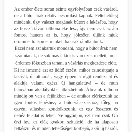
Az ember élete során szinte egyfolytában csak vásárol,
de a bútor árak relatív besorolást kapnak. Feltehetőleg
mindenki úgy választ magának bútort a lakásába, hogy
az hosszú távon otthona éke lesz, így nem csak az ára
fontos, hanem az is, hogy jólesően üljünk rájuk
örömmel töltsön el minket, ha csak rápillantunk.
Ezzel nem azt akartuk mondani, hogy a bútor árak nem
számítanak, de sok más faktor is van ezek mellett, amit
érdemes fókuszban tartani a vásárlás megkezdése előtt.
Ki ne ismerné azt az üdítő érzést, mikor csinosítgatja a
lakását, új otthonát, vagy éppen a régit rendezi át és
alakítja valami egész új hangulatúvá – de rutin
hiányában akadályokba ütközhetünk. Álmaink otthona
mindig ott van a fejünkben – de amikor elérkezünk az
igen fontos lépéshez, a bútorválasztáshoz, főleg ha
egyéni stílusban gondolkozunk, ez egy összetett és
nehéz feladat is lehet. Ne aggódjon, ezt nem csak Ön
érzi így, ez elég gyakori szituáció, de ha alaposan
felkészül és minden lehetőséget körbejár, akár új házról,