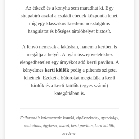
Az étkező és a konyha sem maradhat ki. Egy
strapabíró
asztal
a családi ebédek központja lehet,
míg egy klasszikus
kredenc
nosztalgikus
hangulatot és bőséges tárolóhelyet biztosít.
A fenyő nemcsak a lakásban, hanem a kertben is
megállja a helyét. A nyári összejövetelekhez
elengedhetetlen egy árnyékot adó
kerti pavilon
. A
kényelmes
kerti kiülők
pedig a pihenés szigetei
lehetnek. Ezeket a bútorokat megtalálja a
kerti
kiülők
és a
kerti kiülők
(egyes számú)
kategóriában is.
Felhasznált kulcsszavak: komód, cipősszekrény, gyerekágy,
szobainas, ágykeret, asztal, kerti pavilon, kerti kiülők,
kredenc.