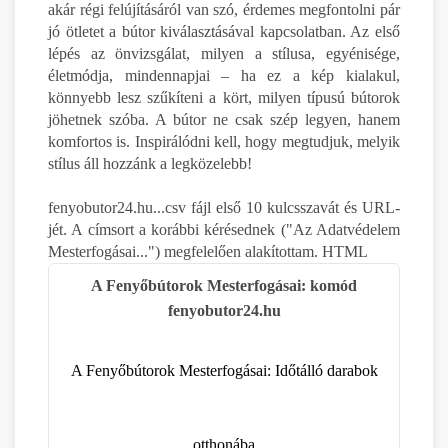
akár régi felújításáról van szó, érdemes megfontolni pár
jó ötletet a bútor kiválasztásával kapcsolatban. Az első
lépés az önvizsgálat, milyen a stílusa, egyénisége,
életmódja, mindennapjai – ha ez a kép kialakul,
könnyebb lesz szűkíteni a kört, milyen típusú bútorok
jöhetnek szóba. A bútor ne csak szép legyen, hanem
komfortos is. Inspirálódni kell, hogy megtudjuk, melyik
stílus áll hozzánk a legközelebb!
fenyobutor24.hu...csv fájl első 10 kulcsszavát és URL-
jét. A címsort a korábbi kérésednek ("Az Adatvédelem
Mesterfogásai...") megfelelően alakítottam. HTML
A Fenyőbútorok Mesterfogásai: komód
fenyobutor24.hu
A Fenyőbútorok Mesterfogásai: Időtálló darabok
otthonába