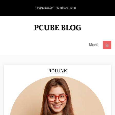
Hívjon minket: +36 70 629 06 90
Menü
RÓLUNK