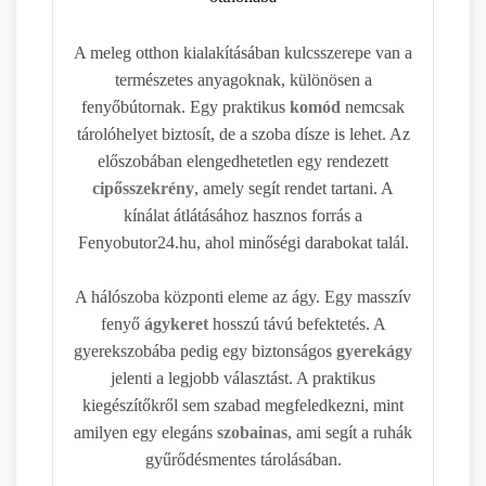
A meleg otthon kialakításában kulcsszerepe van a
természetes anyagoknak, különösen a
fenyőbútornak. Egy praktikus
komód
nemcsak
tárolóhelyet biztosít, de a szoba dísze is lehet. Az
előszobában elengedhetetlen egy rendezett
cipősszekrény
, amely segít rendet tartani. A
kínálat átlátásához hasznos forrás a
Fenyobutor24.hu, ahol minőségi darabokat talál.
A hálószoba központi eleme az ágy. Egy masszív
fenyő
ágykeret
hosszú távú befektetés. A
gyerekszobába pedig egy biztonságos
gyerekágy
jelenti a legjobb választást. A praktikus
kiegészítőkről sem szabad megfeledkezni, mint
amilyen egy elegáns
szobainas
, ami segít a ruhák
gyűrődésmentes tárolásában.