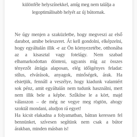
különféle helyszínekkel, amíg meg nem találja a
legoptimálisabb helyét az új bútornak.
Ne úgy menjen a szaküzletbe, hogy megveszi az első
darabot, amibe beleszeret. Át kell gondolni, elképzelni,
hogy egyáltalán illik -e az Ön környezetébe, otthonába
az a kisasztal vagy fotelágy. Nem szabad
elhamarkodottan dönteni, ugyanis míg az összes
tényezőt átrágja alaposan, elég időigényes feladat:
stílus, elvárások, anyagok, minőségek, árak. Ha
elsietjük, fennáll a veszélye, hogy kiadunk valamiért
sok pénz, amit egyáltalán nem tudunk használni, mert
nem illik bele a képbe. Szűkítse le a kört, majd
válasszon – de még ne vegye meg rögtön, ahogy
szoktál mondani, aludjon rá egyet!
Ha kicsit elakadna a folyamatban, bátran keressen fel
bennünket, szívesen segítünk nem csak a bútor
árakban, minden másban is!