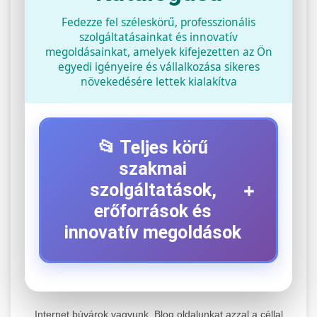
Fedezze fel széleskörű, professzionális
szolgáltatásainkat és innovatív
megoldásainkat, amelyek kifejezetten az Ön
egyedi igényeire és vállalkozása sikeres
növekedésére lettek kialakítva
📂 Teljes körű
szakmai
+
szolgáltatások,
erőforrások és
innovatív megoldások
⚡ 1. Legjobb Elektromos Roller
+
Szerviz
Internet búvárok vagyunk. Blog oldalunkat azzal a céllal