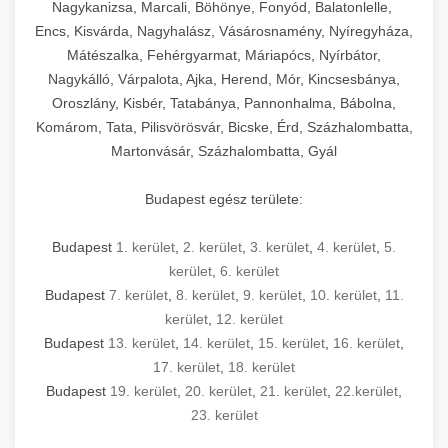
mosószer- és öblítőszer-adagolással,
tisztíthatók, szétszerelhetők és karbantarthatók,
berendezést magában foglal, amely szükséges
Nagykanizsa, Marcali, Böhönye, Fonyód, Balatonlelle,
Ipari sütők és gőzpárolók katalógusa -
használatot, miközben megfelel az összes
hőmérsékletet és vízminőséget figyelő
megfelelnek az összes élelmiszer-biztonsági
egy modern, hatékonyan működő
Encs, Kisvárda, Nagyhalász, Vásárosnamény, Nyíregyháza,
chef-iparikonyhagepek.hu
higiéniai előírásnak.
rendszerekkel, valamint energiatakarékos
előírásnak. Különböző teljesítményű modellek
Mátészalka, Fehérgyarmat, Máriapócs, Nyírbátor,
kereskedelmi konyha komplett felszereléséhez
kereskedelmi konvekciós sütő és kombinált
technológiával rendelkeznek. A rozsdamentes
Nagykálló, Várpalota, Ajka, Herend, Mór, Kincsesbánya,
állnak rendelkezésre asztali és állványos
és működtetéséhez. Az alapvető
berendezések
Ipari hűtőberendezések széles
Oroszlány, Kisbér, Tatabánya, Pannonhalma, Bábolna,
acél konstrukció és a könnyen hozzáférhető
kivitelben, az egyedi igények és a
főzőberendezésektől (tűzhelyek, sütők,
választéka - chef-iparikonyhagepek.hu
Komárom, Tata, Pilisvörösvár, Bicske, Érd, Százhalombatta,
karbantartási pontok biztosítják a hosszú
feldolgozandó mennyiségek függvényében.
grillsütők, frittőzök) kezdve a speciális
Martonvásár, Százhalombatta, Gyál
kereskedelmi hűtőegység és hűtőkamra rendszerek
élettartamot és az egyszerű üzemeltetést.
Biztonságos kezelést biztosító védőburkolatok
feldolgozógépeken (szeletelők, aprítók,
és kapcsolók védelmet nyújtanak a kezelők
mixerek) át egészen a hűtő- és fagyasztó
Budapest egész területe:
Ipari mosogatógépek teljes kínálata -
számára.
berendezésekig, mosogatógépekig és
chef-iparikonyhagepek.hu
kiegészítő eszközökig mindent egy helyen
Budapest
1. kerület
,
2. kerület
,
3. kerület
,
4. kerület
,
5.
kereskedelmi mosogatógép és tisztítóberendezések
Sajtreszelő gépek szakmai választéka -
megtalál. Szakértő tanácsadóink segítenek a
kerület
,
6. kerület
chef-iparikonyhagepek.hu
megfelelő berendezések kiválasztásában, a
Budapest
7. kerület
,
8. kerület
,
9. kerület
,
10. kerület
,
11.
konyha optimális elrendezésének
kereskedelmi sajtreszelő és aprítógépek
kerület
,
12. kerület
megtervezésében, valamint a telepítés és az
Budapest
13. kerület
,
14. kerület
,
15. kerület
,
16. kerület
,
17. kerület
,
18. kerület
üzembe helyezés koordinálásában. Hosszú távú
Budapest
19. kerület
,
20. kerület
,
21. kerület
,
22.kerület
,
garancia, gyors szerviz és folyamatos műszaki
23. kerület
támogatás biztosítja az Ön nyugalmát és