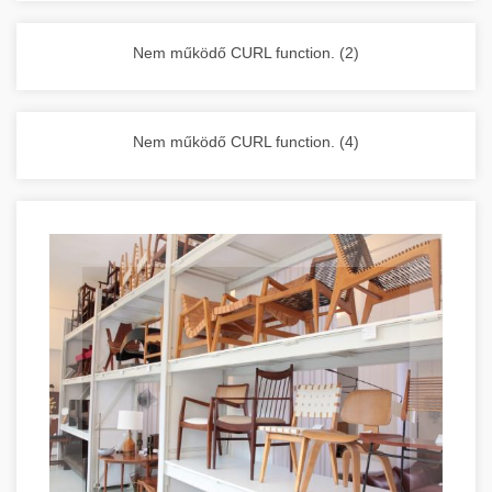
vállalkozása zavartalan működését.
Nagykonyhai berendezések komplett
Nem működő CURL function. (2)
választéka - chef-iparikonyhagepek.hu
kereskedelmi konyhai megoldások és komplett
felszerelések
Nem működő CURL function. (4)