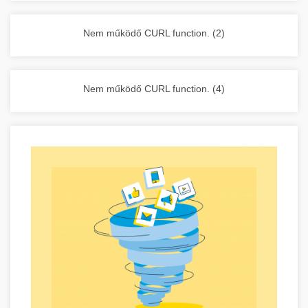
vállalkozása zavartalan működését.
Nagykonyhai berendezések komplett
Nem működő CURL function. (2)
választéka - chef-iparikonyhagepek.hu
kereskedelmi konyhai megoldások és komplett
felszerelések
Nem működő CURL function. (4)