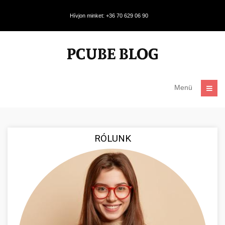
Hívjon minket: +36 70 629 06 90
Menü
RÓLUNK