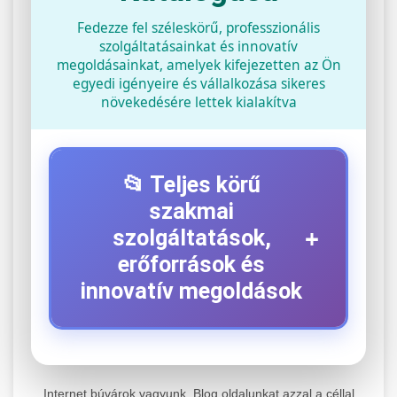
Fedezze fel széleskörű, professzionális
szolgáltatásainkat és innovatív
megoldásainkat, amelyek kifejezetten az Ön
egyedi igényeire és vállalkozása sikeres
növekedésére lettek kialakítva
📂 Teljes körű
szakmai
+
szolgáltatások,
erőforrások és
innovatív megoldások
⚡ 1. Legjobb Elektromos Roller
+
Szerviz
Internet búvárok vagyunk. Blog oldalunkat azzal a céllal