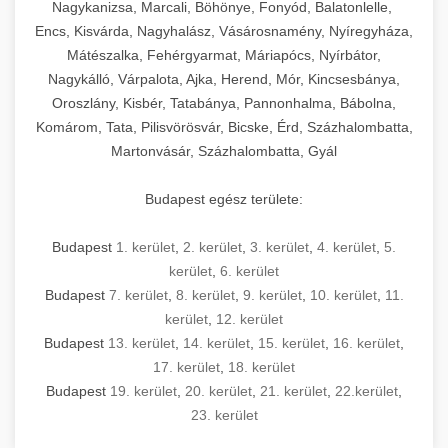
mosószer- és öblítőszer-adagolással,
tisztíthatók, szétszerelhetők és karbantarthatók,
berendezést magában foglal, amely szükséges
Nagykanizsa, Marcali, Böhönye, Fonyód, Balatonlelle,
Ipari sütők és gőzpárolók katalógusa -
használatot, miközben megfelel az összes
hőmérsékletet és vízminőséget figyelő
megfelelnek az összes élelmiszer-biztonsági
egy modern, hatékonyan működő
Encs, Kisvárda, Nagyhalász, Vásárosnamény, Nyíregyháza,
chef-iparikonyhagepek.hu
higiéniai előírásnak.
rendszerekkel, valamint energiatakarékos
előírásnak. Különböző teljesítményű modellek
Mátészalka, Fehérgyarmat, Máriapócs, Nyírbátor,
kereskedelmi konyha komplett felszereléséhez
kereskedelmi konvekciós sütő és kombinált
technológiával rendelkeznek. A rozsdamentes
Nagykálló, Várpalota, Ajka, Herend, Mór, Kincsesbánya,
állnak rendelkezésre asztali és állványos
és működtetéséhez. Az alapvető
berendezések
Ipari hűtőberendezések széles
Oroszlány, Kisbér, Tatabánya, Pannonhalma, Bábolna,
acél konstrukció és a könnyen hozzáférhető
kivitelben, az egyedi igények és a
főzőberendezésektől (tűzhelyek, sütők,
választéka - chef-iparikonyhagepek.hu
Komárom, Tata, Pilisvörösvár, Bicske, Érd, Százhalombatta,
karbantartási pontok biztosítják a hosszú
feldolgozandó mennyiségek függvényében.
grillsütők, frittőzök) kezdve a speciális
Martonvásár, Százhalombatta, Gyál
kereskedelmi hűtőegység és hűtőkamra rendszerek
élettartamot és az egyszerű üzemeltetést.
Biztonságos kezelést biztosító védőburkolatok
feldolgozógépeken (szeletelők, aprítók,
és kapcsolók védelmet nyújtanak a kezelők
mixerek) át egészen a hűtő- és fagyasztó
Budapest egész területe:
Ipari mosogatógépek teljes kínálata -
számára.
berendezésekig, mosogatógépekig és
chef-iparikonyhagepek.hu
kiegészítő eszközökig mindent egy helyen
Budapest
1. kerület
,
2. kerület
,
3. kerület
,
4. kerület
,
5.
kereskedelmi mosogatógép és tisztítóberendezések
Sajtreszelő gépek szakmai választéka -
megtalál. Szakértő tanácsadóink segítenek a
kerület
,
6. kerület
chef-iparikonyhagepek.hu
megfelelő berendezések kiválasztásában, a
Budapest
7. kerület
,
8. kerület
,
9. kerület
,
10. kerület
,
11.
konyha optimális elrendezésének
kereskedelmi sajtreszelő és aprítógépek
kerület
,
12. kerület
megtervezésében, valamint a telepítés és az
Budapest
13. kerület
,
14. kerület
,
15. kerület
,
16. kerület
,
17. kerület
,
18. kerület
üzembe helyezés koordinálásában. Hosszú távú
Budapest
19. kerület
,
20. kerület
,
21. kerület
,
22.kerület
,
garancia, gyors szerviz és folyamatos műszaki
23. kerület
támogatás biztosítja az Ön nyugalmát és