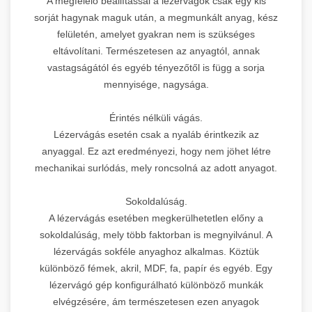
A megfelelő beállítással a lézervágók csak egy kis
sorját hagynak maguk után, a megmunkált anyag, kész
felületén, amelyet gyakran nem is szükséges
eltávolítani. Természetesen az anyagtól, annak
vastagságától és egyéb tényezőtől is függ a sorja
mennyisége, nagysága.
Érintés nélküli vágás.
Lézervágás esetén csak a nyaláb érintkezik az
anyaggal. Ez azt eredményezi, hogy nem jöhet létre
mechanikai surlódás, mely roncsolná az adott anyagot.
Sokoldalúság.
A lézervágás esetében megkerülhetetlen előny a
sokoldalúság, mely több faktorban is megnyilvánul. A
lézervágás sokféle anyaghoz alkalmas. Köztük
különböző fémek, akril, MDF, fa, papír és egyéb. Egy
lézervágó gép konfigurálható különböző munkák
elvégzésére, ám természetesen ezen anyagok