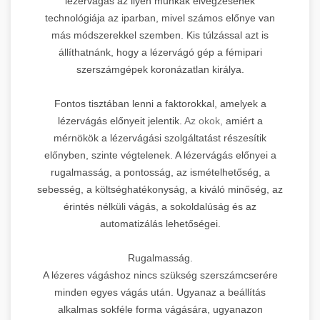
lézervágás az ilyen munkák elvégzésének
technológiája az iparban, mivel számos előnye van
más módszerekkel szemben. Kis túlzással azt is
állíthatnánk, hogy a lézervágó gép a fémipari
szerszámgépek koronázatlan királya.
Fontos tisztában lenni a faktorokkal, amelyek a
lézervágás előnyeit jelentik.
Az okok,
amiért a
mérnökök a lézervágási szolgáltatást részesítik
előnyben, szinte végtelenek. A lézervágás előnyei a
rugalmasság, a pontosság, az ismételhetőség, a
sebesség, a költséghatékonyság, a kiváló minőség, az
érintés nélküli vágás, a sokoldalúság és az
automatizálás lehetőségei.
Rugalmasság.
A lézeres vágáshoz nincs szükség szerszámcserére
minden egyes vágás után. Ugyanaz a beállítás
alkalmas sokféle forma vágására, ugyanazon