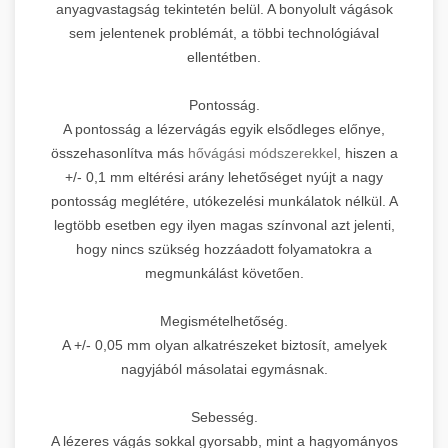
anyagvastagság tekintetén belül. A bonyolult vágások
sem jelentenek problémát, a többi technológiával
ellentétben.
Pontosság.
A pontosság a lézervágás egyik elsődleges előnye,
összehasonlítva más
hővágási módszerekkel,
hiszen a
+/- 0,1 mm eltérési arány lehetőséget nyújt a nagy
pontosság meglétére, utókezelési munkálatok nélkül. A
legtöbb esetben egy ilyen magas színvonal azt jelenti,
hogy nincs szükség hozzáadott folyamatokra a
megmunkálást követően.
Megismételhetőség.
A +/- 0,05 mm olyan alkatrészeket biztosít, amelyek
nagyjából másolatai egymásnak.
Sebesség.
A lézeres vágás sokkal gyorsabb, mint a hagyományos