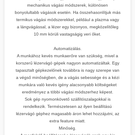
mechanikus vágási módszerek, különösen
bonyolultabb vágások esetén. Ha összehasonlítjuk más
termikus vágási módszerekkel, például a plazma vagy
a lángvágással, a lézer egy bizonyos, megközelítőleg
10 mm körüli vastagságig veri őket.
Automatizálás.
A munkához kevés munkaerőre van szükség, mivel a
korszerű lézervágó gépek nagyon automatizáltak. Egy
tapasztalt gépkezelőnek továbbra is nagy szerepe van
a végső minőségben, de a vágás sebessége és a kézi
munkára való kevés igény alacsonyabb költségeket
eredményez a többi vágási módszerhez képest.
Sok gép nyomonkövető szállítószalagokkal is
rendelkezik. Természetesen az ilyen beállítású
lézervágó géphez magasabb áron lehet hozzájutni, az
extra feature miatt.
Minőség.