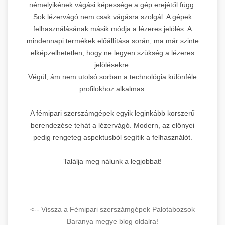
némelyikének vágási képessége a gép erejétől függ.
Sok lézervágó nem csak vágásra szolgál. A gépek
felhasználásának másik módja a lézeres jelölés. A
mindennapi termékek előállítása során, ma már szinte
elképzelhetetlen, hogy ne legyen szükség a lézeres
jelölésekre.
Végül, ám nem utolsó sorban a technológia különféle
profilokhoz alkalmas.
A fémipari szerszámgépek egyik leginkább korszerű
berendezése tehát a lézervágó. Modern, az előnyei
pedig rengeteg aspektusból segítik a felhasználót.
Találja meg nálunk a legjobbat!
<-- Vissza a Fémipari szerszámgépek Palotabozsok
Baranya megye blog oldalra!