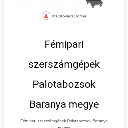
Írta: Kovács Dorina
Fémipari
szerszámgépek
Palotabozsok
Baranya megye
Fémipari szerszámgépek Palotabozsok Baranya
megye