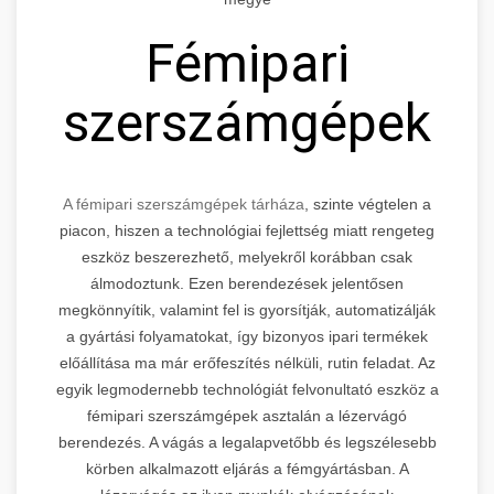
Fémipari
szerszámgépek
A fémipari szerszámgépek tárháza
, szinte végtelen a
piacon, hiszen a technológiai fejlettség miatt rengeteg
eszköz beszerezhető, melyekről korábban csak
álmodoztunk. Ezen berendezések jelentősen
megkönnyítik, valamint fel is gyorsítják, automatizálják
a gyártási folyamatokat, így bizonyos ipari termékek
előállítása ma már erőfeszítés nélküli, rutin feladat. Az
egyik legmodernebb technológiát felvonultató eszköz a
fémipari szerszámgépek asztalán a lézervágó
berendezés. A vágás a legalapvetőbb és legszélesebb
körben alkalmazott eljárás a fémgyártásban. A