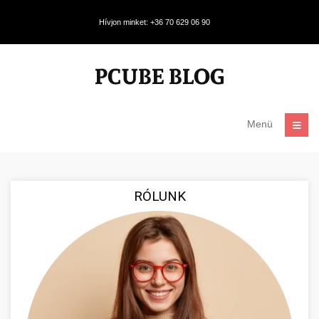
Hívjon minket: +36 70 629 06 90
Menü
RÓLUNK