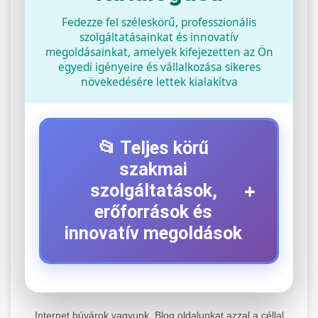
Fedezze fel széleskörű, professzionális
szolgáltatásainkat és innovatív
megoldásainkat, amelyek kifejezetten az Ön
egyedi igényeire és vállalkozása sikeres
növekedésére lettek kialakítva
📂 Teljes körű
szakmai
+
szolgáltatások,
erőforrások és
innovatív megoldások
⚡ 1. Legjobb Elektromos Roller
+
Szerviz
Internet búvárok vagyunk. Blog oldalunkat azzal a céllal