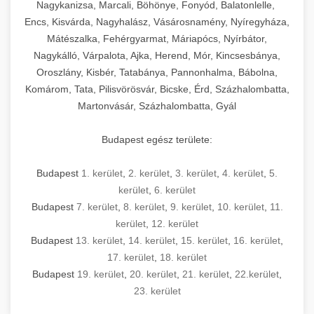
mosószer- és öblítőszer-adagolással,
tisztíthatók, szétszerelhetők és karbantarthatók,
berendezést magában foglal, amely szükséges
Nagykanizsa, Marcali, Böhönye, Fonyód, Balatonlelle,
Ipari sütők és gőzpárolók katalógusa -
használatot, miközben megfelel az összes
hőmérsékletet és vízminőséget figyelő
megfelelnek az összes élelmiszer-biztonsági
egy modern, hatékonyan működő
Encs, Kisvárda, Nagyhalász, Vásárosnamény, Nyíregyháza,
chef-iparikonyhagepek.hu
higiéniai előírásnak.
rendszerekkel, valamint energiatakarékos
előírásnak. Különböző teljesítményű modellek
Mátészalka, Fehérgyarmat, Máriapócs, Nyírbátor,
kereskedelmi konyha komplett felszereléséhez
kereskedelmi konvekciós sütő és kombinált
technológiával rendelkeznek. A rozsdamentes
Nagykálló, Várpalota, Ajka, Herend, Mór, Kincsesbánya,
állnak rendelkezésre asztali és állványos
és működtetéséhez. Az alapvető
berendezések
Ipari hűtőberendezések széles
Oroszlány, Kisbér, Tatabánya, Pannonhalma, Bábolna,
acél konstrukció és a könnyen hozzáférhető
kivitelben, az egyedi igények és a
főzőberendezésektől (tűzhelyek, sütők,
választéka - chef-iparikonyhagepek.hu
Komárom, Tata, Pilisvörösvár, Bicske, Érd, Százhalombatta,
karbantartási pontok biztosítják a hosszú
feldolgozandó mennyiségek függvényében.
grillsütők, frittőzök) kezdve a speciális
Martonvásár, Százhalombatta, Gyál
kereskedelmi hűtőegység és hűtőkamra rendszerek
élettartamot és az egyszerű üzemeltetést.
Biztonságos kezelést biztosító védőburkolatok
feldolgozógépeken (szeletelők, aprítók,
és kapcsolók védelmet nyújtanak a kezelők
mixerek) át egészen a hűtő- és fagyasztó
Budapest egész területe:
Ipari mosogatógépek teljes kínálata -
számára.
berendezésekig, mosogatógépekig és
chef-iparikonyhagepek.hu
kiegészítő eszközökig mindent egy helyen
Budapest
1. kerület
,
2. kerület
,
3. kerület
,
4. kerület
,
5.
kereskedelmi mosogatógép és tisztítóberendezések
Sajtreszelő gépek szakmai választéka -
megtalál. Szakértő tanácsadóink segítenek a
kerület
,
6. kerület
chef-iparikonyhagepek.hu
megfelelő berendezések kiválasztásában, a
Budapest
7. kerület
,
8. kerület
,
9. kerület
,
10. kerület
,
11.
konyha optimális elrendezésének
kereskedelmi sajtreszelő és aprítógépek
kerület
,
12. kerület
megtervezésében, valamint a telepítés és az
Budapest
13. kerület
,
14. kerület
,
15. kerület
,
16. kerület
,
17. kerület
,
18. kerület
üzembe helyezés koordinálásában. Hosszú távú
Budapest
19. kerület
,
20. kerület
,
21. kerület
,
22.kerület
,
garancia, gyors szerviz és folyamatos műszaki
23. kerület
támogatás biztosítja az Ön nyugalmát és