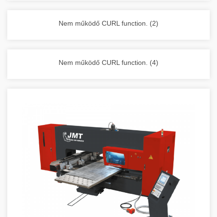
vállalkozása zavartalan működését.
Nagykonyhai berendezések komplett
Nem működő CURL function. (2)
választéka - chef-iparikonyhagepek.hu
kereskedelmi konyhai megoldások és komplett
felszerelések
Nem működő CURL function. (4)