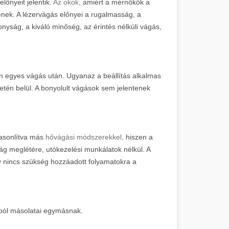
lőnyeit jelentik.
Az okok,
amiért a mérnökök a
lenek. A lézervágás előnyei a rugalmasság, a
nyság, a kiváló minőség, az érintés nélküli vágás,
 egyes vágás után. Ugyanaz a beállítás alkalmas
tén belül. A bonyolult vágások sem jelentenek
hasonlítva más
hővágási módszerekkel,
hiszen a
ág meglétére, utókezelési munkálatok nélkül. A
gy nincs szükség hozzáadott folyamatokra a
ából másolatai egymásnak.