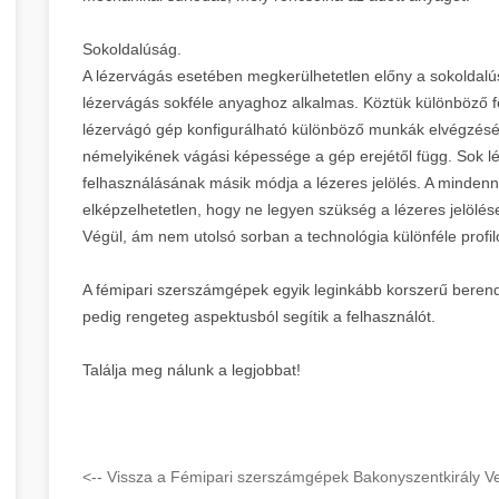
Sokoldalúság.
A lézervágás esetében megkerülhetetlen előny a sokoldalús
lézervágás sokféle anyaghoz alkalmas. Köztük különböző fé
lézervágó gép konfigurálható különböző munkák elvégzés
némelyikének vágási képessége a gép erejétől függ. Sok l
felhasználásának másik módja a lézeres jelölés. A mindenn
elképzelhetetlen, hogy ne legyen szükség a lézeres jelölés
Végül, ám nem utolsó sorban a technológia különféle profi
A fémipari szerszámgépek egyik leginkább korszerű berend
pedig rengeteg aspektusból segítik a felhasználót.
Találja meg nálunk a legjobbat!
<-- Vissza a Fémipari szerszámgépek Bakonyszentkirály V