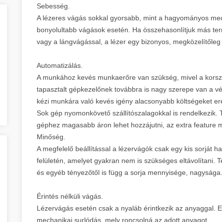
Sebesség.
A lézeres vágás sokkal gyorsabb, mint a hagyományos me
bonyolultabb vágások esetén. Ha összehasonlítjuk más te
vagy a lángvágással, a lézer egy bizonyos, megközelítőleg 
Automatizálás.
A munkához kevés munkaerőre van szükség, mivel a korsz
tapasztalt gépkezelőnek továbbra is nagy szerepe van a 
kézi munkára való kevés igény alacsonyabb költségeket e
Sok gép nyomonkövető szállítószalagokkal is rendelkezik. 
géphez magasabb áron lehet hozzájutni, az extra feature m
Minőség.
A megfelelő beállítással a lézervágók csak egy kis sorját
felületén, amelyet gyakran nem is szükséges eltávolítani.
és egyéb tényezőtől is függ a sorja mennyisége, nagysága
Érintés nélküli vágás.
Lézervágás esetén csak a nyaláb érintkezik az anyaggal. E
mechanikai surlódás, mely roncsolná az adott anyagot.