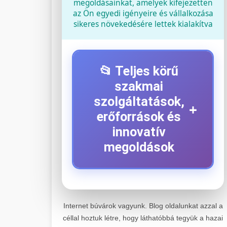
megoldásainkat, amelyek kifejezetten
az Ön egyedi igényeire és vállalkozása
sikeres növekedésére lettek kialakítva
📂 Teljes körű
szakmai
szolgáltatások,
+
erőforrások és
innovatív
megoldások
⚡ 1. Legjobb Elektromos
+
Roller Szerviz
Internet búvárok vagyunk. Blog oldalunkat azzal a
céllal hoztuk létre, hogy láthatóbbá tegyük a hazai
Kiemelkedő szakértelemmel