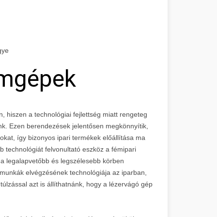
gye
ámgépek
n, hiszen a technológiai fejlettség miatt rengeteg
k. Ezen berendezések jelentősen megkönnyítik,
tokat, így bizonyos ipari termékek előállítása ma
bb technológiát felvonultató eszköz a fémipari
a legalapvetőbb és legszélesebb körben
n munkák elvégzésének technológiája az iparban,
lzással azt is állíthatnánk, hogy a lézervágó gép