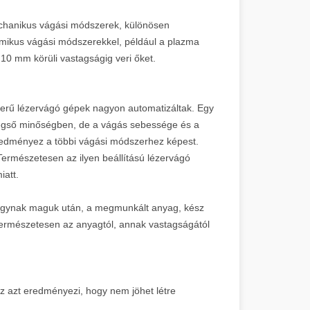
chanikus vágási módszerek, különösen
rmikus vágási módszerekkel, például a plazma
10 mm körüli vastagságig veri őket.
erű lézervágó gépek nagyon automatizáltak. Egy
végső minőségben, de a vágás sebessége és a
redményez a többi vágási módszerhez képest.
Természetesen az ilyen beállítású lézervágó
iatt.
 hagynak maguk után, a megmunkált anyag, kész
 Természetesen az anyagtól, annak vastagságától
.
z azt eredményezi, hogy nem jöhet létre