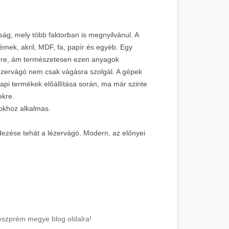
ág, mely több faktorban is megnyilvánul. A
mek, akril, MDF, fa, papír és egyéb. Egy
ére, ám természetesen ezen anyagok
ézervágó nem csak vágásra szolgál. A gépek
api termékek előállítása során, ma már szinte
ekre.
lokhoz alkalmas.
ezése tehát a lézervágó. Modern, az előnyei
eszprém megye blog oldalra!