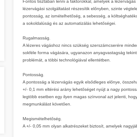
Fontos tisztában lenni a faktorokkal, amelyek a lézervágás e
lézervágási szolgáltatást részesítik előnyben, szinte végte
pontosság, az ismételhetőség, a sebesség, a költséghatéko
a sokoldalúság és az automatizálás lehetőségei.
Rugalmasság.
A lézeres vágáshoz nincs szükség szerszámcserére minden
sokféle forma vágására, ugyanazon anyagvastagság tekinte
problémát, a többi technológiával ellentétben.
Pontosság.
A pontosság a lézervágás egyik elsődleges előnye, össze
+/- 0,1 mm eltérési arány lehetőséget nyújt a nagy pontoss
legtöbb esetben egy ilyen magas színvonal azt jelenti, ho
megmunkálást követően.
Megismételhetőség.
A +/- 0,05 mm olyan alkatrészeket biztosít, amelyek nagyj