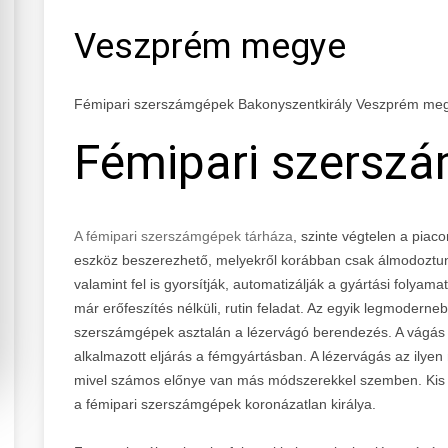
Veszprém megye
Fémipari szerszámgépek Bakonyszentkirály Veszprém me
Fémipari szersz
A fémipari szerszámgépek tárháza
, szinte végtelen a piaco
eszköz beszerezhető, melyekről korábban csak álmodoztun
valamint fel is gyorsítják, automatizálják a gyártási folyama
már erőfeszítés nélküli, rutin feladat. Az egyik legmoderne
szerszámgépek asztalán a lézervágó berendezés. A vágás 
alkalmazott eljárás a fémgyártásban. A lézervágás az ilye
mivel számos előnye van más módszerekkel szemben. Kis tú
a fémipari szerszámgépek koronázatlan királya.