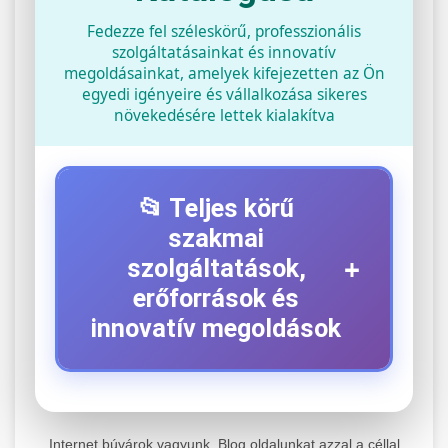
Fedezze fel széleskörű, professzionális
szolgáltatásainkat és innovatív
megoldásainkat, amelyek kifejezetten az Ön
egyedi igényeire és vállalkozása sikeres
növekedésére lettek kialakítva
📂 Teljes körű
szakmai
+
szolgáltatások,
erőforrások és
innovatív megoldások
⚡ 1. Legjobb Elektromos Roller
+
Szerviz
Internet búvárok vagyunk. Blog oldalunkat azzal a céllal