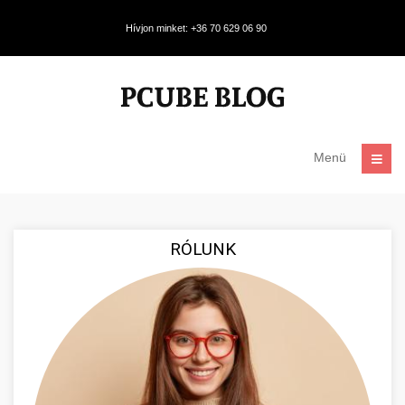
Hívjon minket: +36 70 629 06 90
Menü
RÓLUNK