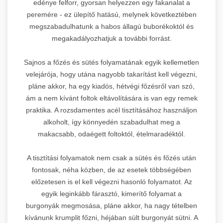
edénye felforr, gyorsan helyezzen egy fakanalat a
peremére - ez ülepítő hatású, melynek következtében
megszabadulhatunk a habos állagú buborékoktól és
megakadályozhatjuk a további forrást.
Sajnos a főzés és sütés folyamatának egyik kellemetlen
velejárója, hogy utána nagyobb takarítást kell végezni,
pláne akkor, ha egy kiadós, hétvégi főzésről van szó,
ám a nem kívánt foltok eltávolítására is van egy remek
praktika. A rozsdamentes acél tisztításához használjon
alkoholt, így könnyedén szabadulhat meg a
makacsabb, odaégett foltoktól, ételmaradéktól.
A tisztítási folyamatok nem csak a sütés és főzés után
fontosak, néha közben, de az esetek többségében
előzetesen is el kell végezni hasonló folyamatot. Az
egyik leginkább fárasztó, kimerítő folyamat a
burgonyák megmosása, pláne akkor, ha nagy tételben
kívánunk krumplit főzni, héjában sült burgonyát sütni. A