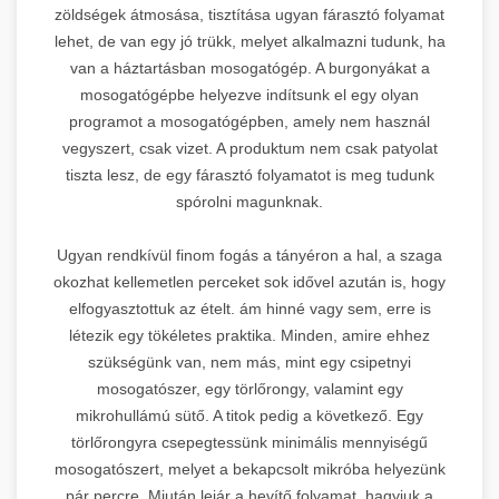
zöldségek átmosása, tisztítása ugyan fárasztó folyamat
lehet, de van egy jó trükk, melyet alkalmazni tudunk, ha
van a háztartásban mosogatógép. A burgonyákat a
mosogatógépbe helyezve indítsunk el egy olyan
programot a mosogatógépben, amely nem használ
vegyszert, csak vizet. A produktum nem csak patyolat
tiszta lesz, de egy fárasztó folyamatot is meg tudunk
spórolni magunknak.
Ugyan rendkívül finom fogás a tányéron a hal, a szaga
okozhat kellemetlen perceket sok idővel azután is, hogy
elfogyasztottuk az ételt. ám hinné vagy sem, erre is
létezik egy tökéletes praktika. Minden, amire ehhez
szükségünk van, nem más, mint egy csipetnyi
mosogatószer, egy törlőrongy, valamint egy
mikrohullámú sütő. A titok pedig a következő. Egy
törlőrongyra csepegtessünk minimális mennyiségű
mosogatószert, melyet a bekapcsolt mikróba helyezünk
pár percre. Miután lejár a hevítő folyamat, hagyjuk a