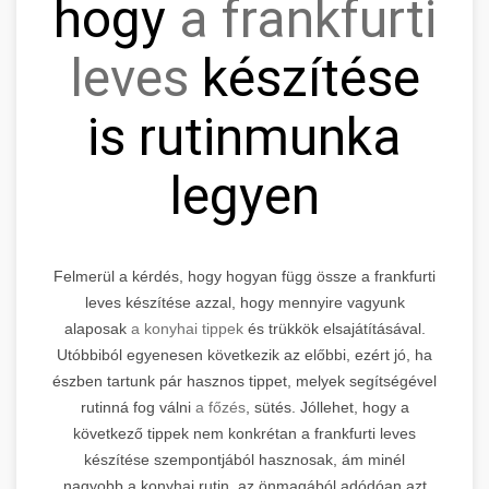
hogy
a frankfurti
leves
készítése
is rutinmunka
legyen
Felmerül a kérdés, hogy hogyan függ össze a frankfurti
leves készítése azzal, hogy mennyire vagyunk
alaposak
a konyhai tippek
és trükkök elsajátításával.
Utóbbiból egyenesen következik az előbbi, ezért jó, ha
észben tartunk pár hasznos tippet, melyek segítségével
rutinná fog válni
a főzés
, sütés. Jóllehet, hogy a
következő tippek nem konkrétan a frankfurti leves
készítése szempontjából hasznosak, ám minél
nagyobb a konyhai rutin, az önmagából adódóan azt