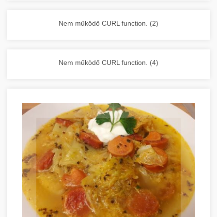
vállalkozása zavartalan működését.
Nagykonyhai berendezések komplett
Nem működő CURL function. (2)
választéka - chef-iparikonyhagepek.hu
kereskedelmi konyhai megoldások és komplett
felszerelések
Nem működő CURL function. (4)