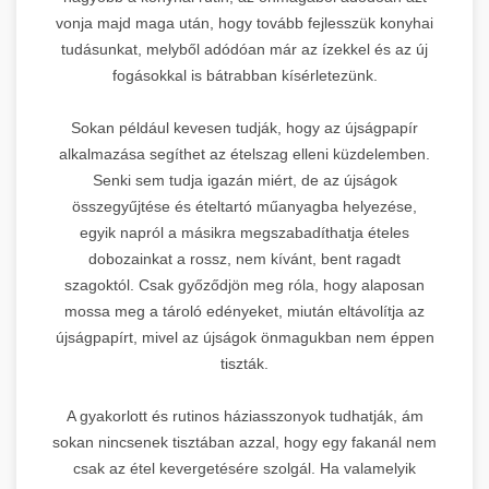
vonja majd maga után, hogy tovább fejlesszük konyhai
tudásunkat, melyből adódóan már az ízekkel és az új
fogásokkal is bátrabban kísérletezünk.
Sokan például kevesen tudják, hogy az újságpapír
alkalmazása segíthet az ételszag elleni küzdelemben.
Senki sem tudja igazán miért, de az újságok
összegyűjtése és ételtartó műanyagba helyezése,
egyik napról a másikra megszabadíthatja ételes
dobozainkat a rossz, nem kívánt, bent ragadt
szagoktól. Csak győződjön meg róla, hogy alaposan
mossa meg a tároló edényeket, miután eltávolítja az
újságpapírt, mivel az újságok önmagukban nem éppen
tiszták.
A gyakorlott és rutinos háziasszonyok tudhatják, ám
sokan nincsenek tisztában azzal, hogy egy fakanál nem
csak az étel kevergetésére szolgál. Ha valamelyik