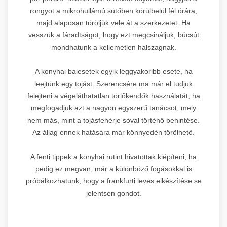
rongyot a mikrohullámú sütőben körülbelül fél órára,
majd alaposan töröljük vele át a szerkezetet. Ha
vesszük a fáradtságot, hogy ezt megcsináljuk, búcsút
mondhatunk a kellemetlen halszagnak.
A konyhai balesetek egyik leggyakoribb esete, ha
leejtünk egy tojást. Szerencsére ma már el tudjuk
felejteni a végeláthatatlan törlőkendők használatát, ha
megfogadjuk azt a nagyon egyszerű tanácsot, mely
nem más, mint a tojásfehérje sóval történő behintése.
Az állag ennek hatására már könnyedén törölhető.
A fenti tippek a konyhai rutint hivatottak kiépíteni, ha
pedig ez megvan, már a különböző fogásokkal is
próbálkozhatunk, hogy a frankfurti leves elkészítése se
jelentsen gondot.