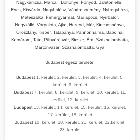
mosószer- és öblítőszer-adagolással,
tisztíthatók, szétszerelhetők és karbantarthatók,
berendezést magában foglal, amely szükséges
Nagykanizsa, Marcali, Böhönye, Fonyód, Balatonlelle,
Ipari sütők és gőzpárolók katalógusa -
használatot, miközben megfelel az összes
hőmérsékletet és vízminőséget figyelő
megfelelnek az összes élelmiszer-biztonsági
egy modern, hatékonyan működő
Encs, Kisvárda, Nagyhalász, Vásárosnamény, Nyíregyháza,
chef-iparikonyhagepek.hu
higiéniai előírásnak.
rendszerekkel, valamint energiatakarékos
előírásnak. Különböző teljesítményű modellek
Mátészalka, Fehérgyarmat, Máriapócs, Nyírbátor,
kereskedelmi konyha komplett felszereléséhez
kereskedelmi konvekciós sütő és kombinált
technológiával rendelkeznek. A rozsdamentes
Nagykálló, Várpalota, Ajka, Herend, Mór, Kincsesbánya,
állnak rendelkezésre asztali és állványos
és működtetéséhez. Az alapvető
berendezések
Ipari hűtőberendezések széles
Oroszlány, Kisbér, Tatabánya, Pannonhalma, Bábolna,
acél konstrukció és a könnyen hozzáférhető
kivitelben, az egyedi igények és a
főzőberendezésektől (tűzhelyek, sütők,
választéka - chef-iparikonyhagepek.hu
Komárom, Tata, Pilisvörösvár, Bicske, Érd, Százhalombatta,
karbantartási pontok biztosítják a hosszú
feldolgozandó mennyiségek függvényében.
grillsütők, frittőzök) kezdve a speciális
Martonvásár, Százhalombatta, Gyál
kereskedelmi hűtőegység és hűtőkamra rendszerek
élettartamot és az egyszerű üzemeltetést.
Biztonságos kezelést biztosító védőburkolatok
feldolgozógépeken (szeletelők, aprítók,
és kapcsolók védelmet nyújtanak a kezelők
mixerek) át egészen a hűtő- és fagyasztó
Budapest egész területe:
Ipari mosogatógépek teljes kínálata -
számára.
berendezésekig, mosogatógépekig és
chef-iparikonyhagepek.hu
kiegészítő eszközökig mindent egy helyen
Budapest
1. kerület
,
2. kerület
,
3. kerület
,
4. kerület
,
5.
kereskedelmi mosogatógép és tisztítóberendezések
Sajtreszelő gépek szakmai választéka -
megtalál. Szakértő tanácsadóink segítenek a
kerület
,
6. kerület
chef-iparikonyhagepek.hu
megfelelő berendezések kiválasztásában, a
Budapest
7. kerület
,
8. kerület
,
9. kerület
,
10. kerület
,
11.
konyha optimális elrendezésének
kereskedelmi sajtreszelő és aprítógépek
kerület
,
12. kerület
megtervezésében, valamint a telepítés és az
Budapest
13. kerület
,
14. kerület
,
15. kerület
,
16. kerület
,
17. kerület
,
18. kerület
üzembe helyezés koordinálásában. Hosszú távú
Budapest
19. kerület
,
20. kerület
,
21. kerület
,
22.kerület
,
garancia, gyors szerviz és folyamatos műszaki
23. kerület
támogatás biztosítja az Ön nyugalmát és