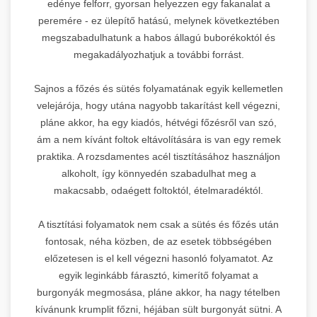
edénye felforr, gyorsan helyezzen egy fakanalat a
peremére - ez ülepítő hatású, melynek következtében
megszabadulhatunk a habos állagú buborékoktól és
megakadályozhatjuk a további forrást.
Sajnos a főzés és sütés folyamatának egyik kellemetlen
velejárója, hogy utána nagyobb takarítást kell végezni,
pláne akkor, ha egy kiadós, hétvégi főzésről van szó,
ám a nem kívánt foltok eltávolítására is van egy remek
praktika. A rozsdamentes acél tisztításához használjon
alkoholt, így könnyedén szabadulhat meg a
makacsabb, odaégett foltoktól, ételmaradéktól.
A tisztítási folyamatok nem csak a sütés és főzés után
fontosak, néha közben, de az esetek többségében
előzetesen is el kell végezni hasonló folyamatot. Az
egyik leginkább fárasztó, kimerítő folyamat a
burgonyák megmosása, pláne akkor, ha nagy tételben
kívánunk krumplit főzni, héjában sült burgonyát sütni. A