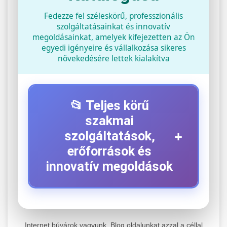
Fedezze fel széleskörű, professzionális
szolgáltatásainkat és innovatív
megoldásainkat, amelyek kifejezetten az Ön
egyedi igényeire és vállalkozása sikeres
növekedésére lettek kialakítva
📂 Teljes körű
szakmai
+
szolgáltatások,
erőforrások és
innovatív megoldások
⚡ 1. Legjobb Elektromos Roller
+
Szerviz
Internet búvárok vagyunk. Blog oldalunkat azzal a céllal