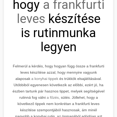
hogy
a frankfurti
leves
készítése
is rutinmunka
legyen
Felmerül a kérdés, hogy hogyan függ össze a frankfurti
leves készítése azzal, hogy mennyire vagyunk
alaposak
a konyhai tippek
és trükkök elsajátításával.
Utóbbiból egyenesen következik az előbbi, ezért jó, ha
észben tartunk pár hasznos tippet, melyek segítségével
rutinná fog válni
a főzés
, sütés. Jóllehet, hogy a
következő tippek nem konkrétan a frankfurti leves
készítése szempontjából hasznosak, ám minél
nagyobb a konyhai rutin, az önmagából adódóan azt