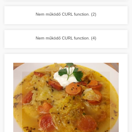
vállalkozása zavartalan működését.
Nagykonyhai berendezések komplett
Nem működő CURL function. (2)
választéka - chef-iparikonyhagepek.hu
kereskedelmi konyhai megoldások és komplett
felszerelések
Nem működő CURL function. (4)