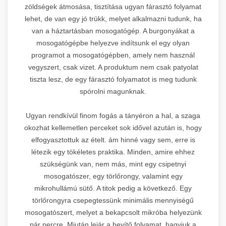
zöldségek átmosása, tisztítása ugyan fárasztó folyamat
lehet, de van egy jó trükk, melyet alkalmazni tudunk, ha
van a háztartásban mosogatógép. A burgonyákat a
mosogatógépbe helyezve indítsunk el egy olyan
programot a mosogatógépben, amely nem használ
vegyszert, csak vizet. A produktum nem csak patyolat
tiszta lesz, de egy fárasztó folyamatot is meg tudunk
spórolni magunknak.
Ugyan rendkívül finom fogás a tányéron a hal, a szaga
okozhat kellemetlen perceket sok idővel azután is, hogy
elfogyasztottuk az ételt. ám hinné vagy sem, erre is
létezik egy tökéletes praktika. Minden, amire ehhez
szükségünk van, nem más, mint egy csipetnyi
mosogatószer, egy törlőrongy, valamint egy
mikrohullámú sütő. A titok pedig a következő. Egy
törlőrongyra csepegtessünk minimális mennyiségű
mosogatószert, melyet a bekapcsolt mikróba helyezünk
pár percre. Miután lejár a hevítő folyamat, hagyjuk a