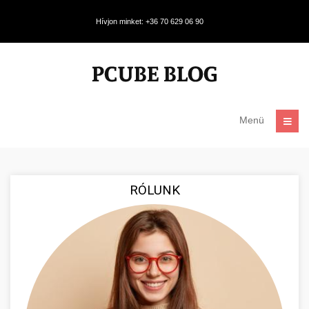
Hívjon minket: +36 70 629 06 90
Menü
RÓLUNK