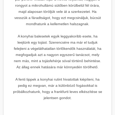
rongyot a mikrohullámú sütőben körülbelül fél órára,
majd alaposan töröljük vele át a szerkezetet. Ha
vesszük a fáradtságot, hogy ezt megcsináljuk, búcsút
mondhatunk a kellemetlen halszagnak.
A konyhai balesetek egyik leggyakoribb esete, ha
leejtünk egy tojást. Szerencsére ma már el tudjuk
felejteni a végeláthatatlan törlőkendők használatát, ha
megfogadjuk azt a nagyon egyszerű tanácsot, mely
nem más, mint a tojásfehérje sóval történő behintése.
Az állag ennek hatására már könnyedén törölhető.
A fenti tippek a konyhai rutint hivatottak kiépíteni, ha
pedig ez megvan, már a különböző fogásokkal is
próbálkozhatunk, hogy a frankfurti leves elkészítése se
jelentsen gondot.