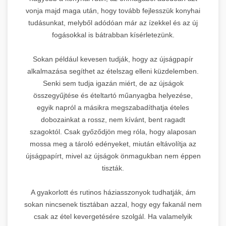
vonja majd maga után, hogy tovább fejlesszük konyhai
tudásunkat, melyből adódóan már az ízekkel és az új
fogásokkal is bátrabban kísérletezünk.
Sokan például kevesen tudják, hogy az újságpapír
alkalmazása segíthet az ételszag elleni küzdelemben.
Senki sem tudja igazán miért, de az újságok
összegyűjtése és ételtartó műanyagba helyezése,
egyik napról a másikra megszabadíthatja ételes
dobozainkat a rossz, nem kívánt, bent ragadt
szagoktól. Csak győződjön meg róla, hogy alaposan
mossa meg a tároló edényeket, miután eltávolítja az
újságpapírt, mivel az újságok önmagukban nem éppen
tiszták.
A gyakorlott és rutinos háziasszonyok tudhatják, ám
sokan nincsenek tisztában azzal, hogy egy fakanál nem
csak az étel kevergetésére szolgál. Ha valamelyik