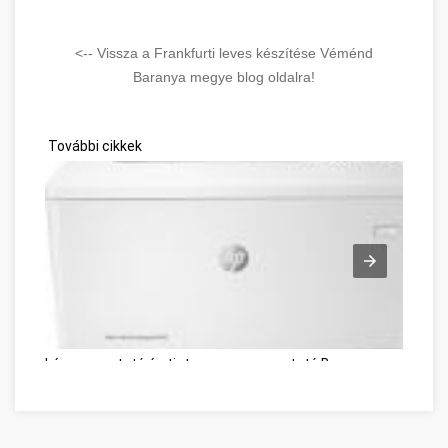
<-- Vissza a Frankfurti leves készítése Véménd
Baranya megye blog oldalra!
További cikkek
Lézernyomtató és tintasugaras nyomtató Baranya megye
Mö