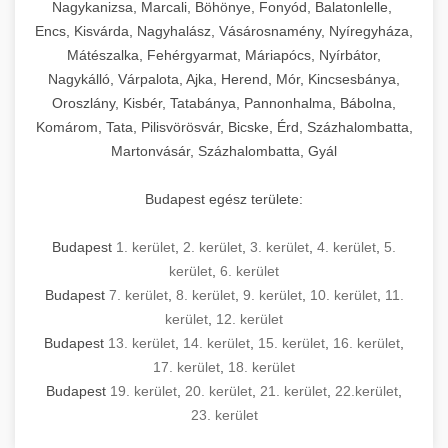
mosószer- és öblítőszer-adagolással,
tisztíthatók, szétszerelhetők és karbantarthatók,
berendezést magában foglal, amely szükséges
Nagykanizsa, Marcali, Böhönye, Fonyód, Balatonlelle,
Ipari sütők és gőzpárolók katalógusa -
használatot, miközben megfelel az összes
hőmérsékletet és vízminőséget figyelő
megfelelnek az összes élelmiszer-biztonsági
egy modern, hatékonyan működő
Encs, Kisvárda, Nagyhalász, Vásárosnamény, Nyíregyháza,
chef-iparikonyhagepek.hu
higiéniai előírásnak.
rendszerekkel, valamint energiatakarékos
előírásnak. Különböző teljesítményű modellek
Mátészalka, Fehérgyarmat, Máriapócs, Nyírbátor,
kereskedelmi konyha komplett felszereléséhez
kereskedelmi konvekciós sütő és kombinált
technológiával rendelkeznek. A rozsdamentes
Nagykálló, Várpalota, Ajka, Herend, Mór, Kincsesbánya,
állnak rendelkezésre asztali és állványos
és működtetéséhez. Az alapvető
berendezések
Ipari hűtőberendezések széles
Oroszlány, Kisbér, Tatabánya, Pannonhalma, Bábolna,
acél konstrukció és a könnyen hozzáférhető
kivitelben, az egyedi igények és a
főzőberendezésektől (tűzhelyek, sütők,
választéka - chef-iparikonyhagepek.hu
Komárom, Tata, Pilisvörösvár, Bicske, Érd, Százhalombatta,
karbantartási pontok biztosítják a hosszú
feldolgozandó mennyiségek függvényében.
grillsütők, frittőzök) kezdve a speciális
Martonvásár, Százhalombatta, Gyál
kereskedelmi hűtőegység és hűtőkamra rendszerek
élettartamot és az egyszerű üzemeltetést.
Biztonságos kezelést biztosító védőburkolatok
feldolgozógépeken (szeletelők, aprítók,
és kapcsolók védelmet nyújtanak a kezelők
mixerek) át egészen a hűtő- és fagyasztó
Budapest egész területe:
Ipari mosogatógépek teljes kínálata -
számára.
berendezésekig, mosogatógépekig és
chef-iparikonyhagepek.hu
kiegészítő eszközökig mindent egy helyen
Budapest
1. kerület
,
2. kerület
,
3. kerület
,
4. kerület
,
5.
kereskedelmi mosogatógép és tisztítóberendezések
Sajtreszelő gépek szakmai választéka -
megtalál. Szakértő tanácsadóink segítenek a
kerület
,
6. kerület
chef-iparikonyhagepek.hu
megfelelő berendezések kiválasztásában, a
Budapest
7. kerület
,
8. kerület
,
9. kerület
,
10. kerület
,
11.
konyha optimális elrendezésének
kereskedelmi sajtreszelő és aprítógépek
kerület
,
12. kerület
megtervezésében, valamint a telepítés és az
Budapest
13. kerület
,
14. kerület
,
15. kerület
,
16. kerület
,
17. kerület
,
18. kerület
üzembe helyezés koordinálásában. Hosszú távú
Budapest
19. kerület
,
20. kerület
,
21. kerület
,
22.kerület
,
garancia, gyors szerviz és folyamatos műszaki
23. kerület
támogatás biztosítja az Ön nyugalmát és