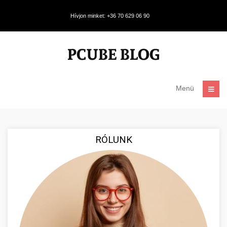
Hívjon minket: +36 70 629 06 90
Menü
RÓLUNK