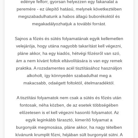
edénye felforr, gyorsan helyezzen egy fakanalat a
peremére - ez ülepítő hatású, melynek következtében
megszabadulhatunk a habos állagú buborékoktól és
megakadályozhatjuk a további forrást.
Sajnos a főzés és sütés folyamatának egyik kellemetlen
velejárója, hogy utána nagyobb takarítást kell végezni,
pláne akkor, ha egy kiadós, hétvégi főzésről van szó,
ám a nem kívánt foltok eltávolítására is van egy remek
praktika. A rozsdamentes acél tisztításához használjon
alkoholt, így könnyedén szabadulhat meg a
makacsabb, odaégett foltoktól, ételmaradéktól.
A tisztítási folyamatok nem csak a sütés és főzés után
fontosak, néha közben, de az esetek többségében
előzetesen is el kell végezni hasonló folyamatot. Az
egyik leginkább fárasztó, kimerítő folyamat a
burgonyák megmosása, pláne akkor, ha nagy tételben
kívánunk krumplit főzni, héjában sült burgonyát sütni. A