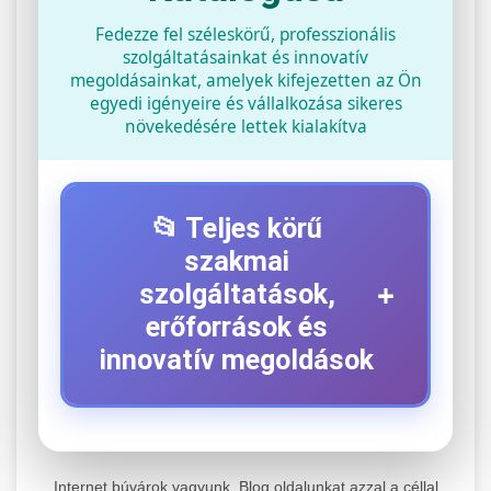
Fedezze fel széleskörű, professzionális
szolgáltatásainkat és innovatív
megoldásainkat, amelyek kifejezetten az Ön
egyedi igényeire és vállalkozása sikeres
növekedésére lettek kialakítva
📂 Teljes körű
szakmai
+
szolgáltatások,
erőforrások és
innovatív megoldások
⚡ 1. Legjobb Elektromos Roller
+
Szerviz
Internet búvárok vagyunk. Blog oldalunkat azzal a céllal