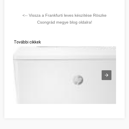
<-- Vissza a Frankfurti leves készítése Röszke
Csongrád megye blog oldalra!
További cikkek
Lézernyomtató és tintasugaras nyomtató Csongrád Csongrá