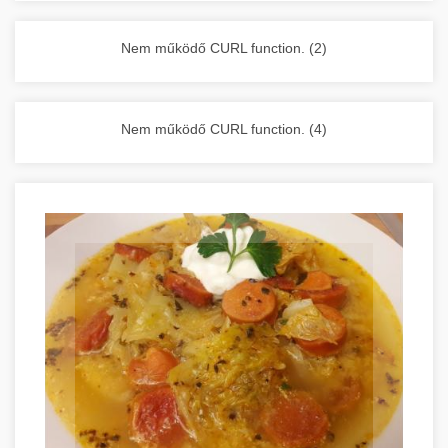
vállalkozása zavartalan működését.
Nagykonyhai berendezések komplett
Nem működő CURL function. (2)
választéka - chef-iparikonyhagepek.hu
kereskedelmi konyhai megoldások és komplett
felszerelések
Nem működő CURL function. (4)