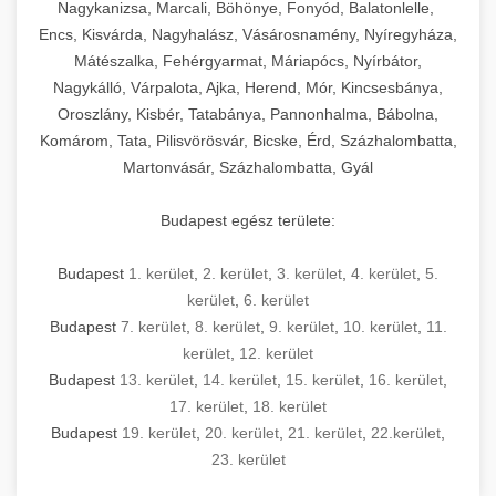
mosószer- és öblítőszer-adagolással,
tisztíthatók, szétszerelhetők és karbantarthatók,
berendezést magában foglal, amely szükséges
Nagykanizsa, Marcali, Böhönye, Fonyód, Balatonlelle,
Ipari sütők és gőzpárolók katalógusa -
használatot, miközben megfelel az összes
hőmérsékletet és vízminőséget figyelő
megfelelnek az összes élelmiszer-biztonsági
egy modern, hatékonyan működő
Encs, Kisvárda, Nagyhalász, Vásárosnamény, Nyíregyháza,
chef-iparikonyhagepek.hu
higiéniai előírásnak.
rendszerekkel, valamint energiatakarékos
előírásnak. Különböző teljesítményű modellek
Mátészalka, Fehérgyarmat, Máriapócs, Nyírbátor,
kereskedelmi konyha komplett felszereléséhez
kereskedelmi konvekciós sütő és kombinált
technológiával rendelkeznek. A rozsdamentes
Nagykálló, Várpalota, Ajka, Herend, Mór, Kincsesbánya,
állnak rendelkezésre asztali és állványos
és működtetéséhez. Az alapvető
berendezések
Ipari hűtőberendezések széles
Oroszlány, Kisbér, Tatabánya, Pannonhalma, Bábolna,
acél konstrukció és a könnyen hozzáférhető
kivitelben, az egyedi igények és a
főzőberendezésektől (tűzhelyek, sütők,
választéka - chef-iparikonyhagepek.hu
Komárom, Tata, Pilisvörösvár, Bicske, Érd, Százhalombatta,
karbantartási pontok biztosítják a hosszú
feldolgozandó mennyiségek függvényében.
grillsütők, frittőzök) kezdve a speciális
Martonvásár, Százhalombatta, Gyál
kereskedelmi hűtőegység és hűtőkamra rendszerek
élettartamot és az egyszerű üzemeltetést.
Biztonságos kezelést biztosító védőburkolatok
feldolgozógépeken (szeletelők, aprítók,
és kapcsolók védelmet nyújtanak a kezelők
mixerek) át egészen a hűtő- és fagyasztó
Budapest egész területe:
Ipari mosogatógépek teljes kínálata -
számára.
berendezésekig, mosogatógépekig és
chef-iparikonyhagepek.hu
kiegészítő eszközökig mindent egy helyen
Budapest
1. kerület
,
2. kerület
,
3. kerület
,
4. kerület
,
5.
kereskedelmi mosogatógép és tisztítóberendezések
Sajtreszelő gépek szakmai választéka -
megtalál. Szakértő tanácsadóink segítenek a
kerület
,
6. kerület
chef-iparikonyhagepek.hu
megfelelő berendezések kiválasztásában, a
Budapest
7. kerület
,
8. kerület
,
9. kerület
,
10. kerület
,
11.
konyha optimális elrendezésének
kereskedelmi sajtreszelő és aprítógépek
kerület
,
12. kerület
megtervezésében, valamint a telepítés és az
Budapest
13. kerület
,
14. kerület
,
15. kerület
,
16. kerület
,
17. kerület
,
18. kerület
üzembe helyezés koordinálásában. Hosszú távú
Budapest
19. kerület
,
20. kerület
,
21. kerület
,
22.kerület
,
garancia, gyors szerviz és folyamatos műszaki
23. kerület
támogatás biztosítja az Ön nyugalmát és