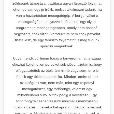
zöldségek átmosása, tisztítása ugyan fárasztó folyamat
lehet, de van egy jó trükk, melyet alkalmazni tudunk, ha
van a háztartásban mosogatógép. A burgonyákat a
mosogatógépbe helyezve indítsunk el egy olyan
programot a mosogatógépben, amely nem használ
vegyszert, csak vizet. A produktum nem csak patyolat
tiszta lesz, de egy fárasztó folyamatot is meg tudunk
spórolni magunknak.
Ugyan rendkívül finom fogás a tányéron a hal, a szaga
okozhat kellemetlen perceket sok idővel azután is, hogy
elfogyasztottuk az ételt. ám hinné vagy sem, erre is
létezik egy tökéletes praktika. Minden, amire ehhez
szükségünk van, nem más, mint egy csipetnyi
mosogatószer, egy törlőrongy, valamint egy
mikrohullámú sütő. A titok pedig a következő. Egy
törlőrongyra csepegtessünk minimális mennyiségű
mosogatószert, melyet a bekapcsolt mikróba helyezünk
pár percre. Miután lejár a hevítő folyamat, hagyjuk a