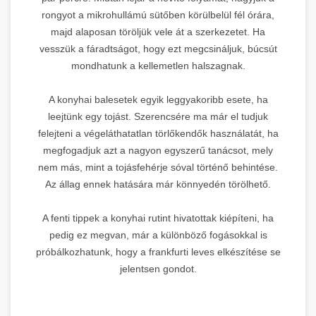
rongyot a mikrohullámú sütőben körülbelül fél órára,
majd alaposan töröljük vele át a szerkezetet. Ha
vesszük a fáradtságot, hogy ezt megcsináljuk, búcsút
mondhatunk a kellemetlen halszagnak.
A konyhai balesetek egyik leggyakoribb esete, ha
leejtünk egy tojást. Szerencsére ma már el tudjuk
felejteni a végeláthatatlan törlőkendők használatát, ha
megfogadjuk azt a nagyon egyszerű tanácsot, mely
nem más, mint a tojásfehérje sóval történő behintése.
Az állag ennek hatására már könnyedén törölhető.
A fenti tippek a konyhai rutint hivatottak kiépíteni, ha
pedig ez megvan, már a különböző fogásokkal is
próbálkozhatunk, hogy a frankfurti leves elkészítése se
jelentsen gondot.