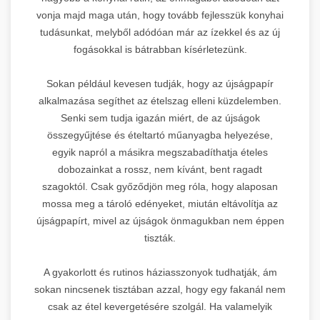
vonja majd maga után, hogy tovább fejlesszük konyhai
tudásunkat, melyből adódóan már az ízekkel és az új
fogásokkal is bátrabban kísérletezünk.
Sokan például kevesen tudják, hogy az újságpapír
alkalmazása segíthet az ételszag elleni küzdelemben.
Senki sem tudja igazán miért, de az újságok
összegyűjtése és ételtartó műanyagba helyezése,
egyik napról a másikra megszabadíthatja ételes
dobozainkat a rossz, nem kívánt, bent ragadt
szagoktól. Csak győződjön meg róla, hogy alaposan
mossa meg a tároló edényeket, miután eltávolítja az
újságpapírt, mivel az újságok önmagukban nem éppen
tiszták.
A gyakorlott és rutinos háziasszonyok tudhatják, ám
sokan nincsenek tisztában azzal, hogy egy fakanál nem
csak az étel kevergetésére szolgál. Ha valamelyik