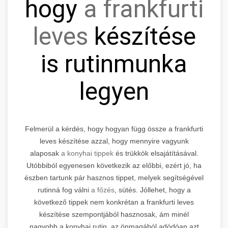
hogy
a frankfurti
leves
készítése
is rutinmunka
legyen
Felmerül a kérdés, hogy hogyan függ össze a frankfurti
leves készítése azzal, hogy mennyire vagyunk
alaposak
a konyhai tippek
és trükkök elsajátításával.
Utóbbiból egyenesen következik az előbbi, ezért jó, ha
észben tartunk pár hasznos tippet, melyek segítségével
rutinná fog válni
a főzés
, sütés. Jóllehet, hogy a
következő tippek nem konkrétan a frankfurti leves
készítése szempontjából hasznosak, ám minél
nagyobb a konyhai rutin, az önmagából adódóan azt