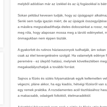
melyből adódóan már az ízekkel és az új fogásokkal is bát
Sokan például kevesen tudják, hogy az újságpapír alkalmaz
Senki sem tudja igazán miért, de az újságok összegyűjtése
a másikra megszabadíthatja ételes dobozainkat a rossz, n
meg róla, hogy alaposan mossa meg a tároló edényeket, miu
önmagukban nem éppen tiszták.
A gyakorlott és rutinos háziasszonyok tudhatják, ám sokan
csak az étel kevergetésére szolgál. Ha valamelyik edénye f
peremére - ez ülepítő hatású, melynek következtében meg
megakadályozhatjuk a további forrást.
Sajnos a főzés és sütés folyamatának egyik kellemetlen vel
végezni, pláne akkor, ha egy kiadós, hétvégi főzésről van s
egy remek praktika. A rozsdamentes acél tisztításához has
a makacsabb, odaégett foltoktól, ételmaradéktól.
A tisztítási folyamatok nem csak a sütés és főzés után fo