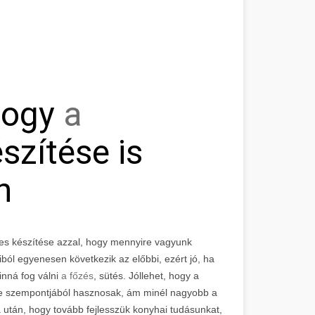
 hogy
a
szítése is
n
ves készítése azzal, hogy mennyire vagyunk
iból egyenesen következik az előbbi, ezért jó, ha
inná fog válni
a főzés
, sütés. Jóllehet, hogy a
ése szempontjából hasznosak, ám minél nagyobb a
után, hogy tovább fejlesszük konyhai tudásunkat,