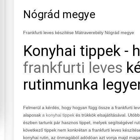
Nógrád megye
Frankfurti leves készítése Mátraverebély Nógrád megye
Konyhai tippek -
frankfurti leves
ké
rutinmunka legye
Felmerül a kérdés, hogy hogyan függ össze a frankfurti le
alaposak
a konyhai tippek
és trükkök elsajátításával. Utóbb
észben tartunk pár hasznos tippet, melyek segítségével rut
következő tippek nem konkrétan a frankfurti leves készít
konyhai rutin, az önmagából adódóan azt vonja majd maga 