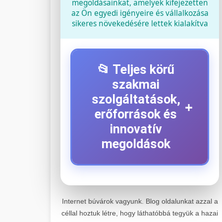
megoldásainkat, amelyek kifejezetten
az Ön egyedi igényeire és vállalkozása
sikeres növekedésére lettek kialakítva
📂 Teljes körű
szakmai
szolgáltatások,
+
erőforrások és
innovatív
megoldások
⚡ 1. Legjobb Elektromos
+
Roller Szerviz
Internet búvárok vagyunk. Blog oldalunkat azzal a
céllal hoztuk létre, hogy láthatóbbá tegyük a hazai
Kiemelkedő szakértelemmel