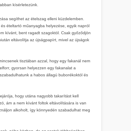
rabban kísérletezünk.
ása segíthet az ételszag elleni küzdelemben.
 és ételtartó műanyagba helyezése, egyik napról
em kívánt, bent ragadt szagoktól. Csak győződjön
tán eltávolítja az újságpapírt, mivel az újságok
 nincsenek tisztában azzal, hogy egy fakanál nem
elforr, gyorsan helyezzen egy fakanalat a
szabadulhatunk a habos állagú buborékoktól és
ejárója, hogy utána nagyobb takarítást kell
zó, ám a nem kívánt foltok eltávolítására is van
ználjon alkoholt, így könnyedén szabadulhat meg
ntosak, néha közben, de az esetek többségében