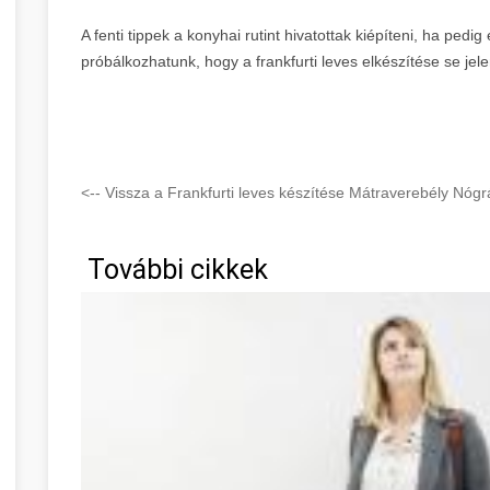
A fenti tippek a konyhai rutint hivatottak kiépíteni, ha ped
próbálkozhatunk, hogy a frankfurti leves elkészítése se jel
<-- Vissza a Frankfurti leves készítése Mátraverebély Nóg
További cikkek