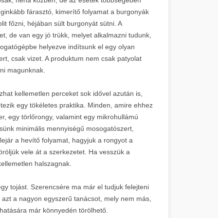
leginkább fárasztó, kimerítő folyamat a burgonyák
 főzni, héjában sült burgonyát sütni. A
et, de van egy jó trükk, melyet alkalmazni tudunk,
gatógépbe helyezve indítsunk el egy olyan
, csak vizet. A produktum nem csak patyolat
olni magunknak.
hat kellemetlen perceket sok idővel azután is,
étezik egy tökéletes praktika. Minden, amire ehhez
, egy törlőrongy, valamint egy mikrohullámú
essünk minimális mennyiségű mosogatószert,
ejár a hevítő folyamat, hagyjuk a rongyot a
öröljük vele át a szerkezetet. Ha vesszük a
kellemetlen halszagnak.
gy tojást. Szerencsére ma már el tudjuk felejteni
k azt a nagyon egyszerű tanácsot, mely nem más,
k hatására már könnyedén törölhető.