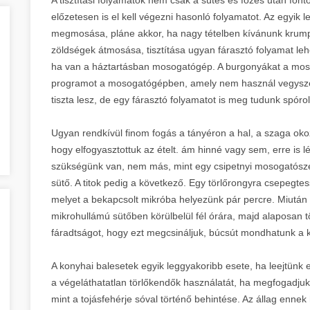
előzetesen is el kell végezni hasonló folyamatot. Az egyik 
megmosása, pláne akkor, ha nagy tételben kívánunk krumplit
zöldségek átmosása, tisztítása ugyan fárasztó folyamat leh
ha van a háztartásban mosogatógép. A burgonyákat a moso
programot a mosogatógépben, amely nem használ vegyszert
tiszta lesz, de egy fárasztó folyamatot is meg tudunk spór
Ugyan rendkívül finom fogás a tányéron a hal, a szaga okoz
hogy elfogyasztottuk az ételt. ám hinné vagy sem, erre is l
szükségünk van, nem más, mint egy csipetnyi mosogatószer
sütő. A titok pedig a következő. Egy törlőrongyra csepegt
melyet a bekapcsolt mikróba helyezünk pár percre. Miután l
mikrohullámú sütőben körülbelül fél órára, majd alaposan t
fáradtságot, hogy ezt megcsináljuk, búcsút mondhatunk a 
A konyhai balesetek egyik leggyakoribb esete, ha leejtünk e
a végeláthatatlan törlőkendők használatát, ha megfogadju
mint a tojásfehérje sóval történő behintése. Az állag enne