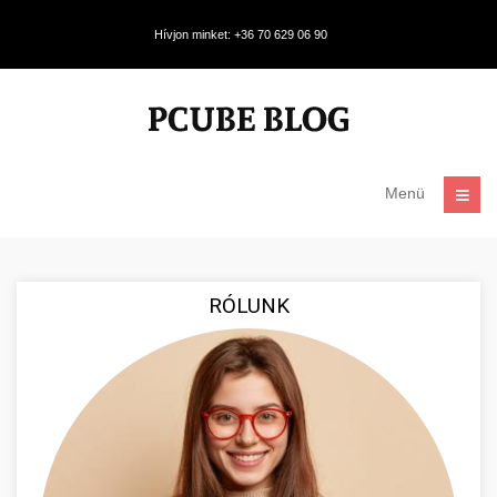
Hívjon minket: +36 70 629 06 90
Menü
RÓLUNK