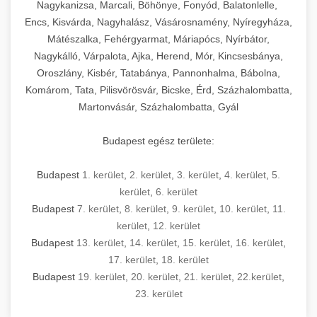
mosószer- és öblítőszer-adagolással,
tisztíthatók, szétszerelhetők és karbantarthatók,
berendezést magában foglal, amely szükséges
Nagykanizsa, Marcali, Böhönye, Fonyód, Balatonlelle,
Ipari sütők és gőzpárolók katalógusa -
használatot, miközben megfelel az összes
hőmérsékletet és vízminőséget figyelő
megfelelnek az összes élelmiszer-biztonsági
egy modern, hatékonyan működő
Encs, Kisvárda, Nagyhalász, Vásárosnamény, Nyíregyháza,
chef-iparikonyhagepek.hu
higiéniai előírásnak.
rendszerekkel, valamint energiatakarékos
előírásnak. Különböző teljesítményű modellek
Mátészalka, Fehérgyarmat, Máriapócs, Nyírbátor,
kereskedelmi konyha komplett felszereléséhez
kereskedelmi konvekciós sütő és kombinált
technológiával rendelkeznek. A rozsdamentes
Nagykálló, Várpalota, Ajka, Herend, Mór, Kincsesbánya,
állnak rendelkezésre asztali és állványos
és működtetéséhez. Az alapvető
berendezések
Ipari hűtőberendezések széles
Oroszlány, Kisbér, Tatabánya, Pannonhalma, Bábolna,
acél konstrukció és a könnyen hozzáférhető
kivitelben, az egyedi igények és a
főzőberendezésektől (tűzhelyek, sütők,
választéka - chef-iparikonyhagepek.hu
Komárom, Tata, Pilisvörösvár, Bicske, Érd, Százhalombatta,
karbantartási pontok biztosítják a hosszú
feldolgozandó mennyiségek függvényében.
grillsütők, frittőzök) kezdve a speciális
Martonvásár, Százhalombatta, Gyál
kereskedelmi hűtőegység és hűtőkamra rendszerek
élettartamot és az egyszerű üzemeltetést.
Biztonságos kezelést biztosító védőburkolatok
feldolgozógépeken (szeletelők, aprítók,
és kapcsolók védelmet nyújtanak a kezelők
mixerek) át egészen a hűtő- és fagyasztó
Budapest egész területe:
Ipari mosogatógépek teljes kínálata -
számára.
berendezésekig, mosogatógépekig és
chef-iparikonyhagepek.hu
kiegészítő eszközökig mindent egy helyen
Budapest
1. kerület
,
2. kerület
,
3. kerület
,
4. kerület
,
5.
kereskedelmi mosogatógép és tisztítóberendezések
Sajtreszelő gépek szakmai választéka -
megtalál. Szakértő tanácsadóink segítenek a
kerület
,
6. kerület
chef-iparikonyhagepek.hu
megfelelő berendezések kiválasztásában, a
Budapest
7. kerület
,
8. kerület
,
9. kerület
,
10. kerület
,
11.
konyha optimális elrendezésének
kereskedelmi sajtreszelő és aprítógépek
kerület
,
12. kerület
megtervezésében, valamint a telepítés és az
Budapest
13. kerület
,
14. kerület
,
15. kerület
,
16. kerület
,
17. kerület
,
18. kerület
üzembe helyezés koordinálásában. Hosszú távú
Budapest
19. kerület
,
20. kerület
,
21. kerület
,
22.kerület
,
garancia, gyors szerviz és folyamatos műszaki
23. kerület
támogatás biztosítja az Ön nyugalmát és