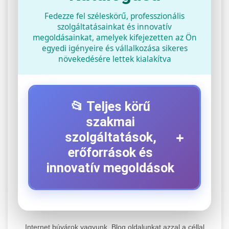
Fedezze fel széleskörű, professzionális
szolgáltatásainkat és innovatív
megoldásainkat, amelyek kifejezetten az Ön
egyedi igényeire és vállalkozása sikeres
növekedésére lettek kialakítva
📂 Teljes körű
szakmai
+
szolgáltatások,
erőforrások és
innovatív megoldások
⚡ 1. Legjobb Elektromos Roller
+
Szerviz
Internet búvárok vagyunk. Blog oldalunkat azzal a céllal