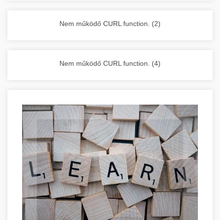
vállalkozása zavartalan működését.
Nagykonyhai berendezések komplett
Nem működő CURL function. (2)
választéka - chef-iparikonyhagepek.hu
kereskedelmi konyhai megoldások és komplett
felszerelések
Nem működő CURL function. (4)