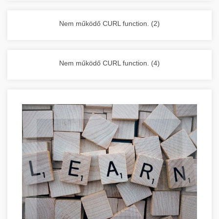
vállalkozása zavartalan működését.
Nagykonyhai berendezések komplett
Nem működő CURL function. (2)
választéka - chef-iparikonyhagepek.hu
kereskedelmi konyhai megoldások és komplett
felszerelések
Nem működő CURL function. (4)