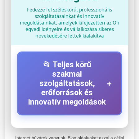
Fedezze fel széleskörű, professzionális
szolgáltatásainkat és innovatív
megoldásainkat, amelyek kifejezetten az Ön
egyedi igényeire és vállalkozása sikeres
növekedésére lettek kialakítva
📂 Teljes körű
szakmai
+
szolgáltatások,
erőforrások és
innovatív megoldások
⚡ 1. Legjobb Elektromos Roller
+
Szerviz
Internet búvárok vagyunk. Blog oldalunkat azzal a céllal