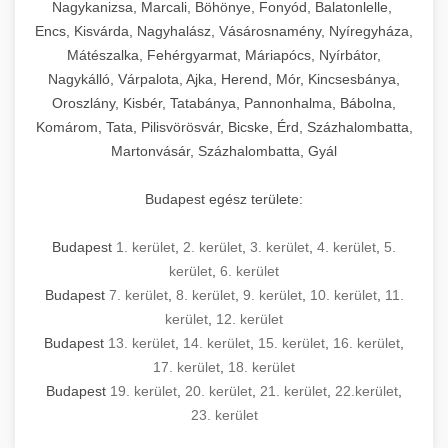
mosószer- és öblítőszer-adagolással,
tisztíthatók, szétszerelhetők és karbantarthatók,
berendezést magában foglal, amely szükséges
Nagykanizsa, Marcali, Böhönye, Fonyód, Balatonlelle,
Ipari sütők és gőzpárolók katalógusa -
használatot, miközben megfelel az összes
hőmérsékletet és vízminőséget figyelő
megfelelnek az összes élelmiszer-biztonsági
egy modern, hatékonyan működő
Encs, Kisvárda, Nagyhalász, Vásárosnamény, Nyíregyháza,
chef-iparikonyhagepek.hu
higiéniai előírásnak.
rendszerekkel, valamint energiatakarékos
előírásnak. Különböző teljesítményű modellek
Mátészalka, Fehérgyarmat, Máriapócs, Nyírbátor,
kereskedelmi konyha komplett felszereléséhez
kereskedelmi konvekciós sütő és kombinált
technológiával rendelkeznek. A rozsdamentes
Nagykálló, Várpalota, Ajka, Herend, Mór, Kincsesbánya,
állnak rendelkezésre asztali és állványos
és működtetéséhez. Az alapvető
berendezések
Ipari hűtőberendezések széles
Oroszlány, Kisbér, Tatabánya, Pannonhalma, Bábolna,
acél konstrukció és a könnyen hozzáférhető
kivitelben, az egyedi igények és a
főzőberendezésektől (tűzhelyek, sütők,
választéka - chef-iparikonyhagepek.hu
Komárom, Tata, Pilisvörösvár, Bicske, Érd, Százhalombatta,
karbantartási pontok biztosítják a hosszú
feldolgozandó mennyiségek függvényében.
grillsütők, frittőzök) kezdve a speciális
Martonvásár, Százhalombatta, Gyál
kereskedelmi hűtőegység és hűtőkamra rendszerek
élettartamot és az egyszerű üzemeltetést.
Biztonságos kezelést biztosító védőburkolatok
feldolgozógépeken (szeletelők, aprítók,
és kapcsolók védelmet nyújtanak a kezelők
mixerek) át egészen a hűtő- és fagyasztó
Budapest egész területe:
Ipari mosogatógépek teljes kínálata -
számára.
berendezésekig, mosogatógépekig és
chef-iparikonyhagepek.hu
kiegészítő eszközökig mindent egy helyen
Budapest
1. kerület
,
2. kerület
,
3. kerület
,
4. kerület
,
5.
kereskedelmi mosogatógép és tisztítóberendezések
Sajtreszelő gépek szakmai választéka -
megtalál. Szakértő tanácsadóink segítenek a
kerület
,
6. kerület
chef-iparikonyhagepek.hu
megfelelő berendezések kiválasztásában, a
Budapest
7. kerület
,
8. kerület
,
9. kerület
,
10. kerület
,
11.
konyha optimális elrendezésének
kereskedelmi sajtreszelő és aprítógépek
kerület
,
12. kerület
megtervezésében, valamint a telepítés és az
Budapest
13. kerület
,
14. kerület
,
15. kerület
,
16. kerület
,
17. kerület
,
18. kerület
üzembe helyezés koordinálásában. Hosszú távú
Budapest
19. kerület
,
20. kerület
,
21. kerület
,
22.kerület
,
garancia, gyors szerviz és folyamatos műszaki
23. kerület
támogatás biztosítja az Ön nyugalmát és