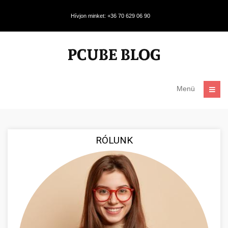
Hívjon minket: +36 70 629 06 90
Menü
RÓLUNK