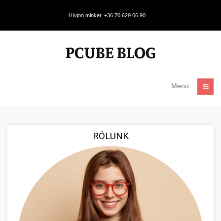
Hívjon minket: +36 70 629 06 90
Menü
RÓLUNK