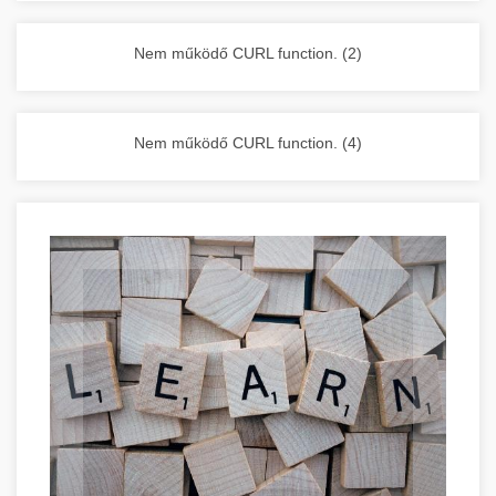
vállalkozása zavartalan működését.
Nagykonyhai berendezések komplett
Nem működő CURL function. (2)
választéka - chef-iparikonyhagepek.hu
kereskedelmi konyhai megoldások és komplett
felszerelések
Nem működő CURL function. (4)