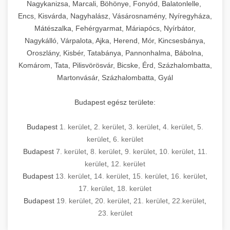
mosószer- és öblítőszer-adagolással,
tisztíthatók, szétszerelhetők és karbantarthatók,
berendezést magában foglal, amely szükséges
Nagykanizsa, Marcali, Böhönye, Fonyód, Balatonlelle,
Ipari sütők és gőzpárolók katalógusa -
használatot, miközben megfelel az összes
hőmérsékletet és vízminőséget figyelő
megfelelnek az összes élelmiszer-biztonsági
egy modern, hatékonyan működő
Encs, Kisvárda, Nagyhalász, Vásárosnamény, Nyíregyháza,
chef-iparikonyhagepek.hu
higiéniai előírásnak.
rendszerekkel, valamint energiatakarékos
előírásnak. Különböző teljesítményű modellek
Mátészalka, Fehérgyarmat, Máriapócs, Nyírbátor,
kereskedelmi konyha komplett felszereléséhez
kereskedelmi konvekciós sütő és kombinált
technológiával rendelkeznek. A rozsdamentes
Nagykálló, Várpalota, Ajka, Herend, Mór, Kincsesbánya,
állnak rendelkezésre asztali és állványos
és működtetéséhez. Az alapvető
berendezések
Ipari hűtőberendezések széles
Oroszlány, Kisbér, Tatabánya, Pannonhalma, Bábolna,
acél konstrukció és a könnyen hozzáférhető
kivitelben, az egyedi igények és a
főzőberendezésektől (tűzhelyek, sütők,
választéka - chef-iparikonyhagepek.hu
Komárom, Tata, Pilisvörösvár, Bicske, Érd, Százhalombatta,
karbantartási pontok biztosítják a hosszú
feldolgozandó mennyiségek függvényében.
grillsütők, frittőzök) kezdve a speciális
Martonvásár, Százhalombatta, Gyál
kereskedelmi hűtőegység és hűtőkamra rendszerek
élettartamot és az egyszerű üzemeltetést.
Biztonságos kezelést biztosító védőburkolatok
feldolgozógépeken (szeletelők, aprítók,
és kapcsolók védelmet nyújtanak a kezelők
mixerek) át egészen a hűtő- és fagyasztó
Budapest egész területe:
Ipari mosogatógépek teljes kínálata -
számára.
berendezésekig, mosogatógépekig és
chef-iparikonyhagepek.hu
kiegészítő eszközökig mindent egy helyen
Budapest
1. kerület
,
2. kerület
,
3. kerület
,
4. kerület
,
5.
kereskedelmi mosogatógép és tisztítóberendezések
Sajtreszelő gépek szakmai választéka -
megtalál. Szakértő tanácsadóink segítenek a
kerület
,
6. kerület
chef-iparikonyhagepek.hu
megfelelő berendezések kiválasztásában, a
Budapest
7. kerület
,
8. kerület
,
9. kerület
,
10. kerület
,
11.
konyha optimális elrendezésének
kereskedelmi sajtreszelő és aprítógépek
kerület
,
12. kerület
megtervezésében, valamint a telepítés és az
Budapest
13. kerület
,
14. kerület
,
15. kerület
,
16. kerület
,
17. kerület
,
18. kerület
üzembe helyezés koordinálásában. Hosszú távú
Budapest
19. kerület
,
20. kerület
,
21. kerület
,
22.kerület
,
garancia, gyors szerviz és folyamatos műszaki
23. kerület
támogatás biztosítja az Ön nyugalmát és