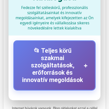
Fedezze fel széleskörű, professzionális
szolgáltatásainkat és innovatív
megoldásainkat, amelyek kifejezetten az Ön
egyedi igényeire és vállalkozása sikeres
növekedésére lettek kialakítva
📂 Teljes körű
szakmai
+
szolgáltatások,
erőforrások és
innovatív megoldások
⚡ 1. Legjobb Elektromos Roller
+
Szerviz
Internet búvárok vagyunk. Blog oldalunkat azzal a céllal