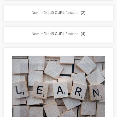
vállalkozása zavartalan működését.
Nagykonyhai berendezések komplett
Nem működő CURL function. (2)
választéka - chef-iparikonyhagepek.hu
kereskedelmi konyhai megoldások és komplett
felszerelések
Nem működő CURL function. (4)