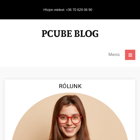
Hívjon minket: +36 70 629 06 90
Menü
RÓLUNK