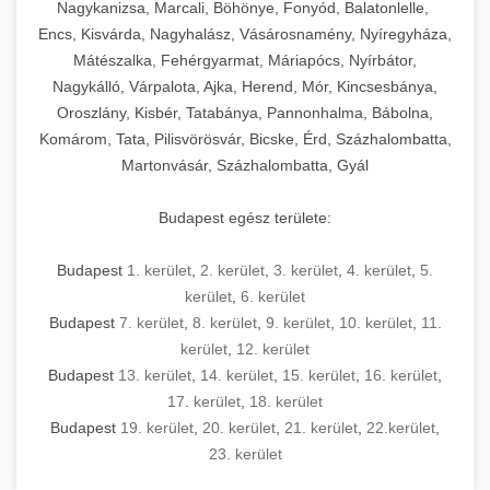
mosószer- és öblítőszer-adagolással,
tisztíthatók, szétszerelhetők és karbantarthatók,
berendezést magában foglal, amely szükséges
Nagykanizsa, Marcali, Böhönye, Fonyód, Balatonlelle,
Ipari sütők és gőzpárolók katalógusa -
használatot, miközben megfelel az összes
hőmérsékletet és vízminőséget figyelő
megfelelnek az összes élelmiszer-biztonsági
egy modern, hatékonyan működő
Encs, Kisvárda, Nagyhalász, Vásárosnamény, Nyíregyháza,
chef-iparikonyhagepek.hu
higiéniai előírásnak.
rendszerekkel, valamint energiatakarékos
előírásnak. Különböző teljesítményű modellek
Mátészalka, Fehérgyarmat, Máriapócs, Nyírbátor,
kereskedelmi konyha komplett felszereléséhez
kereskedelmi konvekciós sütő és kombinált
technológiával rendelkeznek. A rozsdamentes
Nagykálló, Várpalota, Ajka, Herend, Mór, Kincsesbánya,
állnak rendelkezésre asztali és állványos
és működtetéséhez. Az alapvető
berendezések
Ipari hűtőberendezések széles
Oroszlány, Kisbér, Tatabánya, Pannonhalma, Bábolna,
acél konstrukció és a könnyen hozzáférhető
kivitelben, az egyedi igények és a
főzőberendezésektől (tűzhelyek, sütők,
választéka - chef-iparikonyhagepek.hu
Komárom, Tata, Pilisvörösvár, Bicske, Érd, Százhalombatta,
karbantartási pontok biztosítják a hosszú
feldolgozandó mennyiségek függvényében.
grillsütők, frittőzök) kezdve a speciális
Martonvásár, Százhalombatta, Gyál
kereskedelmi hűtőegység és hűtőkamra rendszerek
élettartamot és az egyszerű üzemeltetést.
Biztonságos kezelést biztosító védőburkolatok
feldolgozógépeken (szeletelők, aprítók,
és kapcsolók védelmet nyújtanak a kezelők
mixerek) át egészen a hűtő- és fagyasztó
Budapest egész területe:
Ipari mosogatógépek teljes kínálata -
számára.
berendezésekig, mosogatógépekig és
chef-iparikonyhagepek.hu
kiegészítő eszközökig mindent egy helyen
Budapest
1. kerület
,
2. kerület
,
3. kerület
,
4. kerület
,
5.
kereskedelmi mosogatógép és tisztítóberendezések
Sajtreszelő gépek szakmai választéka -
megtalál. Szakértő tanácsadóink segítenek a
kerület
,
6. kerület
chef-iparikonyhagepek.hu
megfelelő berendezések kiválasztásában, a
Budapest
7. kerület
,
8. kerület
,
9. kerület
,
10. kerület
,
11.
konyha optimális elrendezésének
kereskedelmi sajtreszelő és aprítógépek
kerület
,
12. kerület
megtervezésében, valamint a telepítés és az
Budapest
13. kerület
,
14. kerület
,
15. kerület
,
16. kerület
,
17. kerület
,
18. kerület
üzembe helyezés koordinálásában. Hosszú távú
Budapest
19. kerület
,
20. kerület
,
21. kerület
,
22.kerület
,
garancia, gyors szerviz és folyamatos műszaki
23. kerület
támogatás biztosítja az Ön nyugalmát és