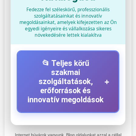
Fedezze fel széleskörű, professzionális
szolgáltatásainkat és innovatív
megoldásainkat, amelyek kifejezetten az Ön
egyedi igényeire és vállalkozása sikeres
növekedésére lettek kialakítva
📂 Teljes körű
szakmai
+
szolgáltatások,
erőforrások és
innovatív megoldások
⚡ 1. Legjobb Elektromos Roller
+
Szerviz
Internet búvárok vagyunk. Blog oldalunkat azzal a céllal