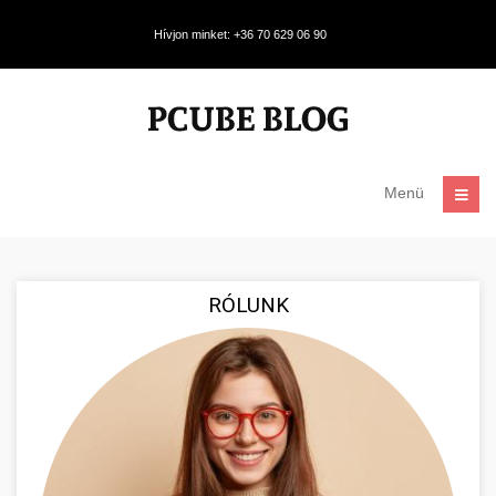
Hívjon minket: +36 70 629 06 90
Menü
RÓLUNK