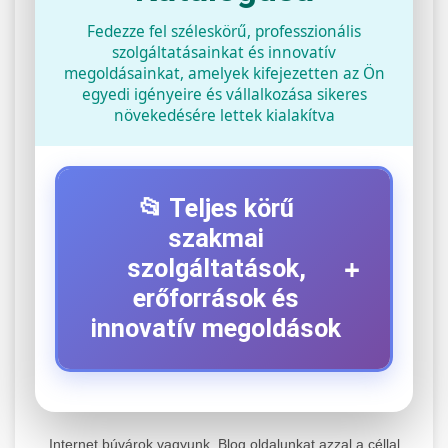
Fedezze fel széleskörű, professzionális
szolgáltatásainkat és innovatív
megoldásainkat, amelyek kifejezetten az Ön
egyedi igényeire és vállalkozása sikeres
növekedésére lettek kialakítva
📂 Teljes körű
szakmai
+
szolgáltatások,
erőforrások és
innovatív megoldások
⚡ 1. Legjobb Elektromos Roller
+
Szerviz
Internet búvárok vagyunk. Blog oldalunkat azzal a céllal