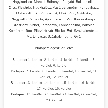
mosószer- és öblítőszer-adagolással,
tisztíthatók, szétszerelhetők és karbantarthatók,
berendezést magában foglal, amely szükséges
Nagykanizsa, Marcali, Böhönye, Fonyód, Balatonlelle,
Ipari sütők és gőzpárolók katalógusa -
használatot, miközben megfelel az összes
hőmérsékletet és vízminőséget figyelő
megfelelnek az összes élelmiszer-biztonsági
egy modern, hatékonyan működő
Encs, Kisvárda, Nagyhalász, Vásárosnamény, Nyíregyháza,
chef-iparikonyhagepek.hu
higiéniai előírásnak.
rendszerekkel, valamint energiatakarékos
előírásnak. Különböző teljesítményű modellek
Mátészalka, Fehérgyarmat, Máriapócs, Nyírbátor,
kereskedelmi konyha komplett felszereléséhez
kereskedelmi konvekciós sütő és kombinált
technológiával rendelkeznek. A rozsdamentes
Nagykálló, Várpalota, Ajka, Herend, Mór, Kincsesbánya,
állnak rendelkezésre asztali és állványos
és működtetéséhez. Az alapvető
berendezések
Ipari hűtőberendezések széles
Oroszlány, Kisbér, Tatabánya, Pannonhalma, Bábolna,
acél konstrukció és a könnyen hozzáférhető
kivitelben, az egyedi igények és a
főzőberendezésektől (tűzhelyek, sütők,
választéka - chef-iparikonyhagepek.hu
Komárom, Tata, Pilisvörösvár, Bicske, Érd, Százhalombatta,
karbantartási pontok biztosítják a hosszú
feldolgozandó mennyiségek függvényében.
grillsütők, frittőzök) kezdve a speciális
Martonvásár, Százhalombatta, Gyál
kereskedelmi hűtőegység és hűtőkamra rendszerek
élettartamot és az egyszerű üzemeltetést.
Biztonságos kezelést biztosító védőburkolatok
feldolgozógépeken (szeletelők, aprítók,
és kapcsolók védelmet nyújtanak a kezelők
mixerek) át egészen a hűtő- és fagyasztó
Budapest egész területe:
Ipari mosogatógépek teljes kínálata -
számára.
berendezésekig, mosogatógépekig és
chef-iparikonyhagepek.hu
kiegészítő eszközökig mindent egy helyen
Budapest
1. kerület
,
2. kerület
,
3. kerület
,
4. kerület
,
5.
kereskedelmi mosogatógép és tisztítóberendezések
Sajtreszelő gépek szakmai választéka -
megtalál. Szakértő tanácsadóink segítenek a
kerület
,
6. kerület
chef-iparikonyhagepek.hu
megfelelő berendezések kiválasztásában, a
Budapest
7. kerület
,
8. kerület
,
9. kerület
,
10. kerület
,
11.
konyha optimális elrendezésének
kereskedelmi sajtreszelő és aprítógépek
kerület
,
12. kerület
megtervezésében, valamint a telepítés és az
Budapest
13. kerület
,
14. kerület
,
15. kerület
,
16. kerület
,
17. kerület
,
18. kerület
üzembe helyezés koordinálásában. Hosszú távú
Budapest
19. kerület
,
20. kerület
,
21. kerület
,
22.kerület
,
garancia, gyors szerviz és folyamatos műszaki
23. kerület
támogatás biztosítja az Ön nyugalmát és