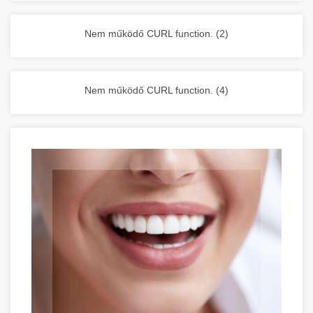
vállalkozása zavartalan működését.
Nagykonyhai berendezések komplett
Nem működő CURL function. (2)
választéka - chef-iparikonyhagepek.hu
kereskedelmi konyhai megoldások és komplett
felszerelések
Nem működő CURL function. (4)