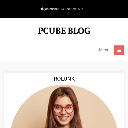
Hívjon minket: +36 70 629 06 90
Menü
RÓLUNK