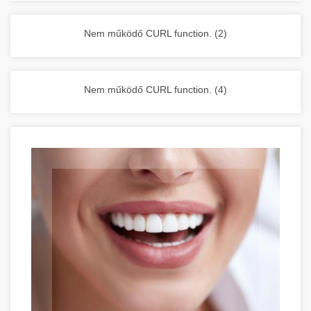
vállalkozása zavartalan működését.
Nagykonyhai berendezések komplett
Nem működő CURL function. (2)
választéka - chef-iparikonyhagepek.hu
kereskedelmi konyhai megoldások és komplett
felszerelések
Nem működő CURL function. (4)