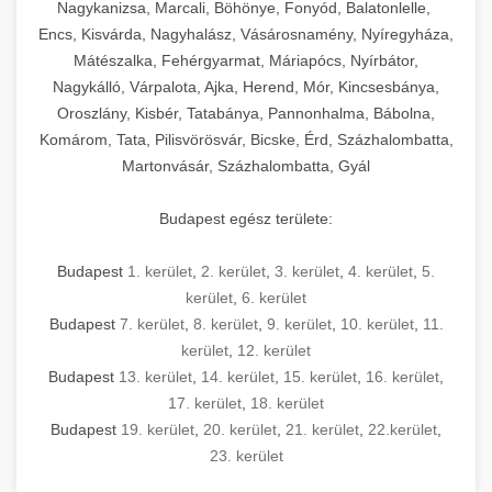
mosószer- és öblítőszer-adagolással,
tisztíthatók, szétszerelhetők és karbantarthatók,
berendezést magában foglal, amely szükséges
Nagykanizsa, Marcali, Böhönye, Fonyód, Balatonlelle,
Ipari sütők és gőzpárolók katalógusa -
használatot, miközben megfelel az összes
hőmérsékletet és vízminőséget figyelő
megfelelnek az összes élelmiszer-biztonsági
egy modern, hatékonyan működő
Encs, Kisvárda, Nagyhalász, Vásárosnamény, Nyíregyháza,
chef-iparikonyhagepek.hu
higiéniai előírásnak.
rendszerekkel, valamint energiatakarékos
előírásnak. Különböző teljesítményű modellek
Mátészalka, Fehérgyarmat, Máriapócs, Nyírbátor,
kereskedelmi konyha komplett felszereléséhez
kereskedelmi konvekciós sütő és kombinált
technológiával rendelkeznek. A rozsdamentes
Nagykálló, Várpalota, Ajka, Herend, Mór, Kincsesbánya,
állnak rendelkezésre asztali és állványos
és működtetéséhez. Az alapvető
berendezések
Ipari hűtőberendezések széles
Oroszlány, Kisbér, Tatabánya, Pannonhalma, Bábolna,
acél konstrukció és a könnyen hozzáférhető
kivitelben, az egyedi igények és a
főzőberendezésektől (tűzhelyek, sütők,
választéka - chef-iparikonyhagepek.hu
Komárom, Tata, Pilisvörösvár, Bicske, Érd, Százhalombatta,
karbantartási pontok biztosítják a hosszú
feldolgozandó mennyiségek függvényében.
grillsütők, frittőzök) kezdve a speciális
Martonvásár, Százhalombatta, Gyál
kereskedelmi hűtőegység és hűtőkamra rendszerek
élettartamot és az egyszerű üzemeltetést.
Biztonságos kezelést biztosító védőburkolatok
feldolgozógépeken (szeletelők, aprítók,
és kapcsolók védelmet nyújtanak a kezelők
mixerek) át egészen a hűtő- és fagyasztó
Budapest egész területe:
Ipari mosogatógépek teljes kínálata -
számára.
berendezésekig, mosogatógépekig és
chef-iparikonyhagepek.hu
kiegészítő eszközökig mindent egy helyen
Budapest
1. kerület
,
2. kerület
,
3. kerület
,
4. kerület
,
5.
kereskedelmi mosogatógép és tisztítóberendezések
Sajtreszelő gépek szakmai választéka -
megtalál. Szakértő tanácsadóink segítenek a
kerület
,
6. kerület
chef-iparikonyhagepek.hu
megfelelő berendezések kiválasztásában, a
Budapest
7. kerület
,
8. kerület
,
9. kerület
,
10. kerület
,
11.
konyha optimális elrendezésének
kereskedelmi sajtreszelő és aprítógépek
kerület
,
12. kerület
megtervezésében, valamint a telepítés és az
Budapest
13. kerület
,
14. kerület
,
15. kerület
,
16. kerület
,
17. kerület
,
18. kerület
üzembe helyezés koordinálásában. Hosszú távú
Budapest
19. kerület
,
20. kerület
,
21. kerület
,
22.kerület
,
garancia, gyors szerviz és folyamatos műszaki
23. kerület
támogatás biztosítja az Ön nyugalmát és