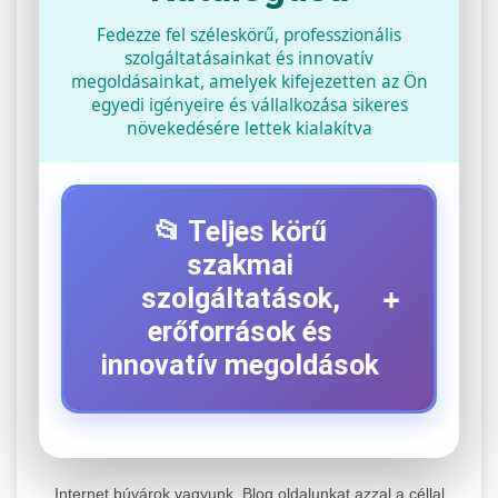
Fedezze fel széleskörű, professzionális
szolgáltatásainkat és innovatív
megoldásainkat, amelyek kifejezetten az Ön
egyedi igényeire és vállalkozása sikeres
növekedésére lettek kialakítva
📂 Teljes körű
szakmai
+
szolgáltatások,
erőforrások és
innovatív megoldások
⚡ 1. Legjobb Elektromos Roller
+
Szerviz
Internet búvárok vagyunk. Blog oldalunkat azzal a céllal