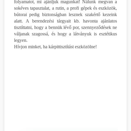
folyamatot, mi ajánljuk magunkat! Nálunk megvan a
sokéves tapasztalat, a rutin, a profi gépek és eszközök,
bútorai pedig biztonságban lesznek szakértő kezeink
alatt. A berendezési tárgyait kb. havonta ajánlatos
tisztíttatni, hogy a bennük lévő por, szennyeződések ne
váljanak szagossá, és hogy a látványuk is esztétikus
legyen.
Hívjon minket, ha kárpittisztítást eszközölne!
R