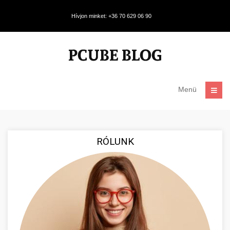
Hívjon minket: +36 70 629 06 90
Menü
RÓLUNK