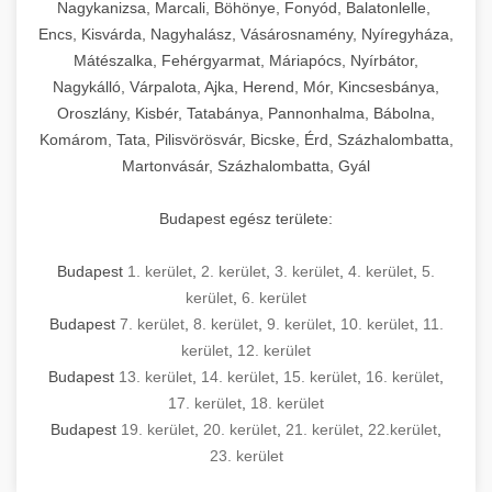
mosószer- és öblítőszer-adagolással,
tisztíthatók, szétszerelhetők és karbantarthatók,
berendezést magában foglal, amely szükséges
Nagykanizsa, Marcali, Böhönye, Fonyód, Balatonlelle,
Ipari sütők és gőzpárolók katalógusa -
használatot, miközben megfelel az összes
hőmérsékletet és vízminőséget figyelő
megfelelnek az összes élelmiszer-biztonsági
egy modern, hatékonyan működő
Encs, Kisvárda, Nagyhalász, Vásárosnamény, Nyíregyháza,
chef-iparikonyhagepek.hu
higiéniai előírásnak.
rendszerekkel, valamint energiatakarékos
előírásnak. Különböző teljesítményű modellek
Mátészalka, Fehérgyarmat, Máriapócs, Nyírbátor,
kereskedelmi konyha komplett felszereléséhez
kereskedelmi konvekciós sütő és kombinált
technológiával rendelkeznek. A rozsdamentes
Nagykálló, Várpalota, Ajka, Herend, Mór, Kincsesbánya,
állnak rendelkezésre asztali és állványos
és működtetéséhez. Az alapvető
berendezések
Ipari hűtőberendezések széles
Oroszlány, Kisbér, Tatabánya, Pannonhalma, Bábolna,
acél konstrukció és a könnyen hozzáférhető
kivitelben, az egyedi igények és a
főzőberendezésektől (tűzhelyek, sütők,
választéka - chef-iparikonyhagepek.hu
Komárom, Tata, Pilisvörösvár, Bicske, Érd, Százhalombatta,
karbantartási pontok biztosítják a hosszú
feldolgozandó mennyiségek függvényében.
grillsütők, frittőzök) kezdve a speciális
Martonvásár, Százhalombatta, Gyál
kereskedelmi hűtőegység és hűtőkamra rendszerek
élettartamot és az egyszerű üzemeltetést.
Biztonságos kezelést biztosító védőburkolatok
feldolgozógépeken (szeletelők, aprítók,
és kapcsolók védelmet nyújtanak a kezelők
mixerek) át egészen a hűtő- és fagyasztó
Budapest egész területe:
Ipari mosogatógépek teljes kínálata -
számára.
berendezésekig, mosogatógépekig és
chef-iparikonyhagepek.hu
kiegészítő eszközökig mindent egy helyen
Budapest
1. kerület
,
2. kerület
,
3. kerület
,
4. kerület
,
5.
kereskedelmi mosogatógép és tisztítóberendezések
Sajtreszelő gépek szakmai választéka -
megtalál. Szakértő tanácsadóink segítenek a
kerület
,
6. kerület
chef-iparikonyhagepek.hu
megfelelő berendezések kiválasztásában, a
Budapest
7. kerület
,
8. kerület
,
9. kerület
,
10. kerület
,
11.
konyha optimális elrendezésének
kereskedelmi sajtreszelő és aprítógépek
kerület
,
12. kerület
megtervezésében, valamint a telepítés és az
Budapest
13. kerület
,
14. kerület
,
15. kerület
,
16. kerület
,
17. kerület
,
18. kerület
üzembe helyezés koordinálásában. Hosszú távú
Budapest
19. kerület
,
20. kerület
,
21. kerület
,
22.kerület
,
garancia, gyors szerviz és folyamatos műszaki
23. kerület
támogatás biztosítja az Ön nyugalmát és