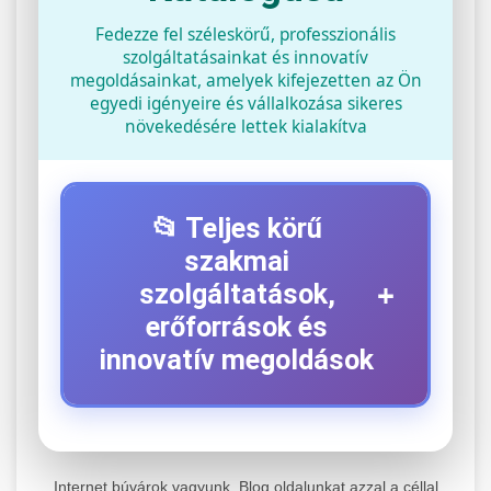
Fedezze fel széleskörű, professzionális
szolgáltatásainkat és innovatív
megoldásainkat, amelyek kifejezetten az Ön
egyedi igényeire és vállalkozása sikeres
növekedésére lettek kialakítva
📂 Teljes körű
szakmai
+
szolgáltatások,
erőforrások és
innovatív megoldások
⚡ 1. Legjobb Elektromos Roller
+
Szerviz
Internet búvárok vagyunk. Blog oldalunkat azzal a céllal