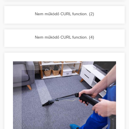
vállalkozása zavartalan működését.
Nagykonyhai berendezések komplett
Nem működő CURL function. (2)
választéka - chef-iparikonyhagepek.hu
kereskedelmi konyhai megoldások és komplett
felszerelések
Nem működő CURL function. (4)