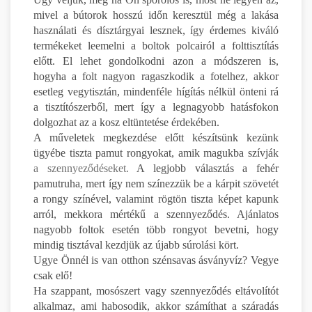
mivel a bútorok hosszú időn keresztül még a lakása
használati és dísztárgyai lesznek, így érdemes kiváló
termékeket leemelni a boltok polcairól a folttisztítás
előtt. El lehet gondolkodni azon a módszeren is,
hogyha a folt nagyon ragaszkodik a fotelhez, akkor
esetleg vegytisztán, mindenféle hígítás nélkül önteni rá
a tisztítószerből, mert így a legnagyobb hatásfokon
dolgozhat az a kosz eltüntetése érdekében.
A műveletek megkezdése előtt készítsünk kezünk
ügyébe tiszta pamut rongyokat, amik magukba szívják
a szennyeződéseket.
A legjobb választás a fehér
pamutruha, mert így nem színezzük be a kárpit szövetét
a rongy színével, valamint rögtön tiszta képet kapunk
arról, mekkora mértékű a szennyeződés. Ajánlatos
nagyobb foltok esetén több rongyot bevetni, hogy
mindig tisztával kezdjük az újabb súrolási kört.
Ugye Önnél is van otthon szénsavas ásványvíz? Vegye
csak elő!
Ha szappant, mosószert vagy szennyeződés eltávolítót
alkalmaz, ami habosodik, akkor számíthat a száradás