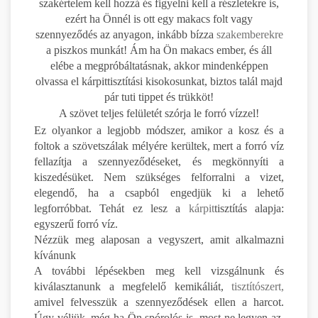
szakértelem kell hozzá és figyelni kell a részletekre is,
ezért ha Önnél is ott egy makacs folt vagy
szennyeződés az anyagon, inkább bízza
szakemberekre
a piszkos munkát! Ám ha Ön makacs ember, és áll
elébe a megpróbáltatásnak, akkor mindenképpen
olvassa el kárpittisztítási kisokosunkat, biztos talál majd
pár tuti tippet és trükköt!
A szövet teljes felületét szórja le forró vízzel!
Ez olyankor a legjobb módszer, amikor a kosz és a
foltok a szövetszálak mélyére kerültek, mert a forró víz
fellazítja a szennyeződéseket, és megkönnyíti a
kiszedésüket. Nem szükséges felforralni a vizet,
elegendő, ha a csapból engedjük ki a lehető
legforróbbat. Tehát ez lesz a
kárpit
tisztítás alapja:
egyszerű forró víz.
Nézzük meg alaposan a vegyszert, amit alkalmazni
kívánunk
A további lépésekben meg kell vizsgálnunk és
kiválasztanunk a megfelelő kemikáliát,
tisztítószert,
amivel felvesszük a szennyeződések ellen a harcot.
Úgy véljük, még ha Ön spórolós is, most ne legyen az,