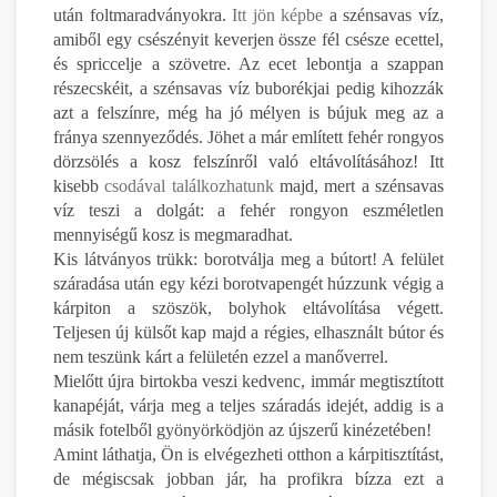
után foltmaradványokra.
Itt jön képbe
a szénsavas víz,
amiből egy csészényit keverjen össze fél csésze ecettel,
és spriccelje a szövetre. Az ecet lebontja a szappan
részecskéit, a szénsavas víz buborékjai pedig kihozzák
azt a felszínre, még ha jó mélyen is bújuk meg az a
fránya szennyeződés. Jöhet a már említett fehér rongyos
dörzsölés a kosz felszínről való eltávolításához! Itt
kisebb
csodával találkozhatunk
majd, mert a szénsavas
víz teszi a dolgát: a fehér rongyon eszméletlen
mennyiségű kosz is megmaradhat.
Kis látványos trükk: borotválja meg a bútort! A felület
száradása után egy kézi borotvapengét húzzunk végig a
kárpiton a szöszök, bolyhok eltávolítása végett.
Teljesen új külsőt kap majd a régies, elhasznált bútor és
nem teszünk kárt a felületén ezzel a manőverrel.
Mielőtt újra birtokba veszi kedvenc, immár megtisztított
kanapéját, várja meg a teljes száradás idejét, addig is a
másik fotelből gyönyörködjön az újszerű kinézetében!
Amint láthatja, Ön is elvégezheti otthon a kárpitisztítást,
de mégiscsak jobban jár, ha profikra bízza ezt a