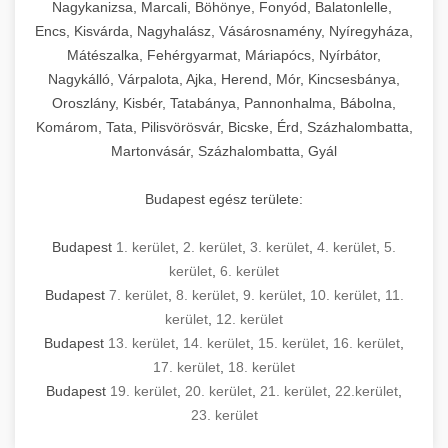
mosószer- és öblítőszer-adagolással,
tisztíthatók, szétszerelhetők és karbantarthatók,
berendezést magában foglal, amely szükséges
Nagykanizsa, Marcali, Böhönye, Fonyód, Balatonlelle,
Ipari sütők és gőzpárolók katalógusa -
használatot, miközben megfelel az összes
hőmérsékletet és vízminőséget figyelő
megfelelnek az összes élelmiszer-biztonsági
egy modern, hatékonyan működő
Encs, Kisvárda, Nagyhalász, Vásárosnamény, Nyíregyháza,
chef-iparikonyhagepek.hu
higiéniai előírásnak.
rendszerekkel, valamint energiatakarékos
előírásnak. Különböző teljesítményű modellek
Mátészalka, Fehérgyarmat, Máriapócs, Nyírbátor,
kereskedelmi konyha komplett felszereléséhez
kereskedelmi konvekciós sütő és kombinált
technológiával rendelkeznek. A rozsdamentes
Nagykálló, Várpalota, Ajka, Herend, Mór, Kincsesbánya,
állnak rendelkezésre asztali és állványos
és működtetéséhez. Az alapvető
berendezések
Ipari hűtőberendezések széles
Oroszlány, Kisbér, Tatabánya, Pannonhalma, Bábolna,
acél konstrukció és a könnyen hozzáférhető
kivitelben, az egyedi igények és a
főzőberendezésektől (tűzhelyek, sütők,
választéka - chef-iparikonyhagepek.hu
Komárom, Tata, Pilisvörösvár, Bicske, Érd, Százhalombatta,
karbantartási pontok biztosítják a hosszú
feldolgozandó mennyiségek függvényében.
grillsütők, frittőzök) kezdve a speciális
Martonvásár, Százhalombatta, Gyál
kereskedelmi hűtőegység és hűtőkamra rendszerek
élettartamot és az egyszerű üzemeltetést.
Biztonságos kezelést biztosító védőburkolatok
feldolgozógépeken (szeletelők, aprítók,
és kapcsolók védelmet nyújtanak a kezelők
mixerek) át egészen a hűtő- és fagyasztó
Budapest egész területe:
Ipari mosogatógépek teljes kínálata -
számára.
berendezésekig, mosogatógépekig és
chef-iparikonyhagepek.hu
kiegészítő eszközökig mindent egy helyen
Budapest
1. kerület
,
2. kerület
,
3. kerület
,
4. kerület
,
5.
kereskedelmi mosogatógép és tisztítóberendezések
Sajtreszelő gépek szakmai választéka -
megtalál. Szakértő tanácsadóink segítenek a
kerület
,
6. kerület
chef-iparikonyhagepek.hu
megfelelő berendezések kiválasztásában, a
Budapest
7. kerület
,
8. kerület
,
9. kerület
,
10. kerület
,
11.
konyha optimális elrendezésének
kereskedelmi sajtreszelő és aprítógépek
kerület
,
12. kerület
megtervezésében, valamint a telepítés és az
Budapest
13. kerület
,
14. kerület
,
15. kerület
,
16. kerület
,
17. kerület
,
18. kerület
üzembe helyezés koordinálásában. Hosszú távú
Budapest
19. kerület
,
20. kerület
,
21. kerület
,
22.kerület
,
garancia, gyors szerviz és folyamatos műszaki
23. kerület
támogatás biztosítja az Ön nyugalmát és