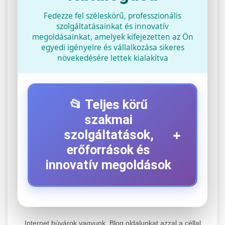
Fedezze fel széleskörű, professzionális
szolgáltatásainkat és innovatív
megoldásainkat, amelyek kifejezetten az Ön
egyedi igényeire és vállalkozása sikeres
növekedésére lettek kialakítva
📂 Teljes körű
szakmai
+
szolgáltatások,
erőforrások és
innovatív megoldások
⚡ 1. Legjobb Elektromos Roller
+
Szerviz
Internet búvárok vagyunk. Blog oldalunkat azzal a céllal