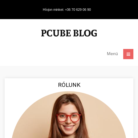
Hívjon minket: +36 70 629 06 90
Menü
RÓLUNK