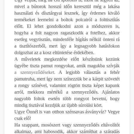
mivel a bútorok hosszú időn keresztül még a lakása
használati és dísztárgyai lesznek, így érdemes kiváló
termékeket leemelni a boltok polcairól a folttisztítás
előtt. El lehet gondolkodni azon a módszeren is,
hogyha a folt nagyon ragaszkodik a fotelhez, akkor
esetleg vegytisztán, mindenféle hígítás nélkül önteni rá
a tisztítószerből, mert így a legnagyobb hatásfokon
dolgozhat az a kosz eltüntetése érdekében.
A műveletek megkezdése előtt készítsünk kezünk
ügyébe tiszta pamut rongyokat, amik magukba szívják
a szennyeződéseket.
A legjobb választás a fehér
pamutruha, mert így nem színezzük be a kárpit szövetét
a rongy színével, valamint rögtön tiszta képet kapunk
arról, mekkora mértékű a szennyeződés. Ajánlatos
nagyobb foltok esetén több rongyot bevetni, hogy
mindig tisztával kezdjük az újabb súrolási kört.
Ugye Önnél is van otthon szénsavas ásványvíz? Vegye
csak elő!
Ha szappant, mosószert vagy szennyeződés eltávolítót
alkalmaz, ami habosodik, akkor számíthat a száradás