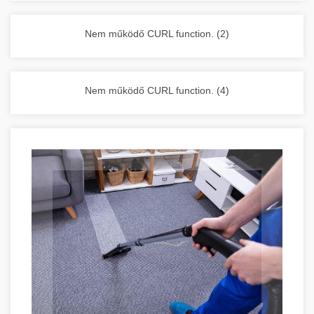
vállalkozása zavartalan működését.
Nagykonyhai berendezések komplett
Nem működő CURL function. (2)
választéka - chef-iparikonyhagepek.hu
kereskedelmi konyhai megoldások és komplett
felszerelések
Nem működő CURL function. (4)