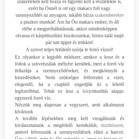
szakértelem kell hozzá és figyelni kell a részletekre is,
ezért ha Önnél is ott egy makacs folt vagy
szennyeződés az anyagon, inkább bízza
szakemberekre
a piszkos munkát! Ám ha Ön makacs ember, és áll
elébe a megpróbáltatásnak, akkor mindenképpen
olvassa el kárpittisztítási kisokosunkat, biztos talál majd
pár tuti tippet és trükköt!
A szövet teljes felületét szórja le forró vízzel!
Ez olyankor a legjobb módszer, amikor a kosz és a
foltok a szövetszálak mélyére kerültek, mert a forró víz
fellazítja a szennyeződéseket, és megkönnyíti a
kiszedésüket. Nem szükséges felforralni a vizet,
elegendő, ha a csapból engedjük ki a lehető
legforróbbat. Tehát ez lesz a
kárpit
tisztítás alapja:
egyszerű forró víz.
Nézzük meg alaposan a vegyszert, amit alkalmazni
kívánunk
A további lépésekben meg kell vizsgálnunk és
kiválasztanunk a megfelelő kemikáliát,
tisztítószert,
amivel felvesszük a szennyeződések ellen a harcot.
Úgy véljük, még ha Ön spórolós is, most ne legyen az,