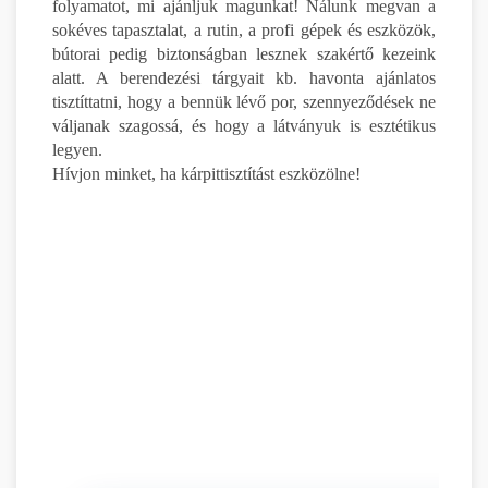
folyamatot, mi ajánljuk magunkat! Nálunk megvan a
sokéves tapasztalat, a rutin, a profi gépek és eszközök,
bútorai pedig biztonságban lesznek szakértő kezeink
alatt. A berendezési tárgyait kb. havonta ajánlatos
tisztíttatni, hogy a bennük lévő por, szennyeződések ne
váljanak szagossá, és hogy a látványuk is esztétikus
legyen.
Hívjon minket, ha kárpittisztítást eszközölne!
R