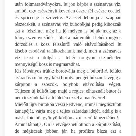
után foltmaradványokra.
Itt jön képbe
a szénsavas víz,
amiből egy csészényit keverjen össze fél csésze ecettel,
és spriccelje a szövetre. Az ecet lebontja a szappan
részecskéit, a szénsavas víz buborékjai pedig kihozzák
azt a felszínre, még ha jó mélyen is bújuk meg az a
fránya szennyeződés. Jöhet a már említett fehér rongyos
dörzsölés a kosz felszínről való eltávolításához! Itt
kisebb
csodával találkozhatunk
majd, mert a szénsavas
víz teszi a dolgát: a fehér rongyon eszméletlen
mennyiségű kosz is megmaradhat.
Kis látványos trükk: borotválja meg a bútort! A felület
száradása után egy kézi borotvapengét húzzunk végig a
kárpiton a szöszök, bolyhok eltávolítása végett.
Teljesen új külsőt kap majd a régies, elhasznált bútor és
nem teszünk kárt a felületén ezzel a manőverrel.
Mielőtt újra birtokba veszi kedvenc, immár megtisztított
kanapéját, várja meg a teljes száradás idejét, addig is a
másik fotelből gyönyörködjön az újszerű kinézetében!
Amint láthatja, Ön is elvégezheti otthon a kárpitisztítást,
de mégiscsak jobban jár, ha profikra bízza ezt a