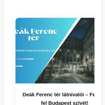
R
Deák Ferenc tér látnivalói – Fedez
fel Budapest szívét!