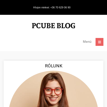
Hívjon minket: +36 70 629 06 90
Menü
RÓLUNK