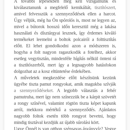
A további lépésekben meg kell vizsgálnunk és
kiválasztanunk a megfelelő kemikáliát,
tisztítószert,
amivel felvesszük a szennyeződések ellen a harcot.
Úgy véljük, még ha Ön spórolós is, most ne legyen az,
mivel a bútorok hosszú időn keresztül még a lakása
használati és dísztárgyai lesznek, így érdemes kiváló
termékeket leemelni a boltok polcairól a folttisztítás
előtt. El lehet gondolkodni azon a módszeren is,
hogyha a folt nagyon ragaszkodik a fotelhez, akkor
esetleg vegytisztán, mindenféle hígítás nélkül önteni rá
a tisztítószerből, mert így a legnagyobb hatásfokon
dolgozhat az a kosz eltüntetése érdekében.
A műveletek megkezdése előtt készítsünk kezünk
ügyébe tiszta pamut rongyokat, amik magukba szívják
a szennyeződéseket.
A legjobb választás a fehér
pamutruha, mert így nem színezzük be a kárpit szövetét
a rongy színével, valamint rögtön tiszta képet kapunk
arról, mekkora mértékű a szennyeződés. Ajánlatos
nagyobb foltok esetén több rongyot bevetni, hogy
mindig tisztával kezdjük az újabb súrolási kört.
Ugye Önnél is van otthon szénsavas ásványvíz? Vegye