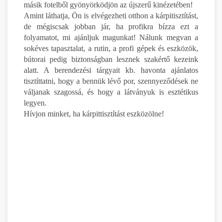
másik fotelből gyönyörködjön az újszerű kinézetében!
Amint láthatja, Ön is elvégezheti otthon a kárpitisztítást,
de mégiscsak jobban jár, ha profikra bízza ezt a
folyamatot, mi ajánljuk magunkat! Nálunk megvan a
sokéves tapasztalat, a rutin, a profi gépek és eszközök,
bútorai pedig biztonságban lesznek szakértő kezeink
alatt. A berendezési tárgyait kb. havonta ajánlatos
tisztíttatni, hogy a bennük lévő por, szennyeződések ne
váljanak szagossá, és hogy a látványuk is esztétikus
legyen.
Hívjon minket, ha kárpittisztítást eszközölne!