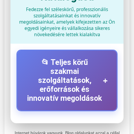
Fedezze fel széleskörű, professzionális
szolgáltatásainkat és innovatív
megoldásainkat, amelyek kifejezetten az Ön
egyedi igényeire és vállalkozása sikeres
növekedésére lettek kialakítva
📂 Teljes körű
szakmai
+
szolgáltatások,
erőforrások és
innovatív megoldások
⚡ 1. Legjobb Elektromos Roller
+
Szerviz
Internet búvárok vagyunk. Blog oldalunkat azzal a céllal