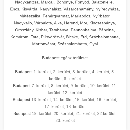
mosószer- és öblítőszer-adagolással,
tisztíthatók, szétszerelhetők és karbantarthatók,
berendezést magában foglal, amely szükséges
Nagykanizsa, Marcali, Böhönye, Fonyód, Balatonlelle,
Ipari sütők és gőzpárolók katalógusa -
használatot, miközben megfelel az összes
hőmérsékletet és vízminőséget figyelő
megfelelnek az összes élelmiszer-biztonsági
egy modern, hatékonyan működő
Encs, Kisvárda, Nagyhalász, Vásárosnamény, Nyíregyháza,
chef-iparikonyhagepek.hu
higiéniai előírásnak.
rendszerekkel, valamint energiatakarékos
előírásnak. Különböző teljesítményű modellek
Mátészalka, Fehérgyarmat, Máriapócs, Nyírbátor,
kereskedelmi konyha komplett felszereléséhez
kereskedelmi konvekciós sütő és kombinált
technológiával rendelkeznek. A rozsdamentes
Nagykálló, Várpalota, Ajka, Herend, Mór, Kincsesbánya,
állnak rendelkezésre asztali és állványos
és működtetéséhez. Az alapvető
berendezések
Ipari hűtőberendezések széles
Oroszlány, Kisbér, Tatabánya, Pannonhalma, Bábolna,
acél konstrukció és a könnyen hozzáférhető
kivitelben, az egyedi igények és a
főzőberendezésektől (tűzhelyek, sütők,
választéka - chef-iparikonyhagepek.hu
Komárom, Tata, Pilisvörösvár, Bicske, Érd, Százhalombatta,
karbantartási pontok biztosítják a hosszú
feldolgozandó mennyiségek függvényében.
grillsütők, frittőzök) kezdve a speciális
Martonvásár, Százhalombatta, Gyál
kereskedelmi hűtőegység és hűtőkamra rendszerek
élettartamot és az egyszerű üzemeltetést.
Biztonságos kezelést biztosító védőburkolatok
feldolgozógépeken (szeletelők, aprítók,
és kapcsolók védelmet nyújtanak a kezelők
mixerek) át egészen a hűtő- és fagyasztó
Budapest egész területe:
Ipari mosogatógépek teljes kínálata -
számára.
berendezésekig, mosogatógépekig és
chef-iparikonyhagepek.hu
kiegészítő eszközökig mindent egy helyen
Budapest
1. kerület
,
2. kerület
,
3. kerület
,
4. kerület
,
5.
kereskedelmi mosogatógép és tisztítóberendezések
Sajtreszelő gépek szakmai választéka -
megtalál. Szakértő tanácsadóink segítenek a
kerület
,
6. kerület
chef-iparikonyhagepek.hu
megfelelő berendezések kiválasztásában, a
Budapest
7. kerület
,
8. kerület
,
9. kerület
,
10. kerület
,
11.
konyha optimális elrendezésének
kereskedelmi sajtreszelő és aprítógépek
kerület
,
12. kerület
megtervezésében, valamint a telepítés és az
Budapest
13. kerület
,
14. kerület
,
15. kerület
,
16. kerület
,
17. kerület
,
18. kerület
üzembe helyezés koordinálásában. Hosszú távú
Budapest
19. kerület
,
20. kerület
,
21. kerület
,
22.kerület
,
garancia, gyors szerviz és folyamatos műszaki
23. kerület
támogatás biztosítja az Ön nyugalmát és