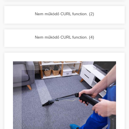
vállalkozása zavartalan működését.
Nagykonyhai berendezések komplett
Nem működő CURL function. (2)
választéka - chef-iparikonyhagepek.hu
kereskedelmi konyhai megoldások és komplett
felszerelések
Nem működő CURL function. (4)