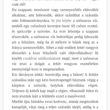
csak elő!
Ha szappant, mosószert vagy szennyeződés eltávolítót
alkalmaz, ami habosodik, akkor számíthat a száradás
után foltmaradványokra.
Itt jön képbe
a szénsavas víz,
amiből egy csészényit keverjen össze fél csésze ecettel,
és spriccelje a szövetre. Az ecet lebontja a szappan
részecskéit, a szénsavas víz buborékjai pedig kihozzák
azt a felszínre, még ha jó mélyen is bújuk meg az a
fránya szennyeződés. Jöhet a már említett fehér rongyos
dörzsölés a kosz felszínről való eltávolításához! Itt
kisebb
csodával találkozhatunk
majd, mert a szénsavas
víz teszi a dolgát: a fehér rongyon eszméletlen
mennyiségű kosz is megmaradhat.
Kis látványos trükk: borotválja meg a bútort! A felület
száradása után egy kézi borotvapengét húzzunk végig a
kárpiton a szöszök, bolyhok eltávolítása végett.
Teljesen új külsőt kap majd a régies, elhasznált bútor és
nem teszünk kárt a felületén ezzel a manőverrel.
Mielőtt újra birtokba veszi kedvenc, immár megtisztított
kanapéját, várja meg a teljes száradás idejét, addig is a