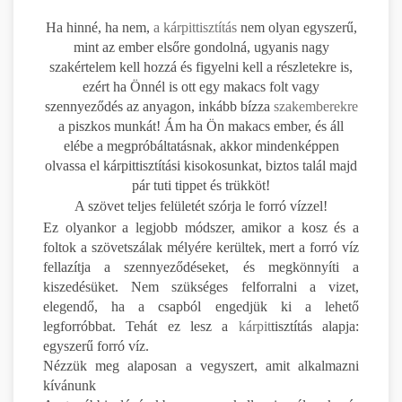
Ha hinné, ha nem,
a kárpittisztítás
nem olyan egyszerű,
mint az ember elsőre gondolná, ugyanis nagy
szakértelem kell hozzá és figyelni kell a részletekre is,
ezért ha Önnél is ott egy makacs folt vagy
szennyeződés az anyagon, inkább bízza
szakemberekre
a piszkos munkát! Ám ha Ön makacs ember, és áll
elébe a megpróbáltatásnak, akkor mindenképpen
olvassa el kárpittisztítási kisokosunkat, biztos talál majd
pár tuti tippet és trükköt!
A szövet teljes felületét szórja le forró vízzel!
Ez olyankor a legjobb módszer, amikor a kosz és a
foltok a szövetszálak mélyére kerültek, mert a forró víz
fellazítja a szennyeződéseket, és megkönnyíti a
kiszedésüket. Nem szükséges felforralni a vizet,
elegendő, ha a csapból engedjük ki a lehető
legforróbbat. Tehát ez lesz a
kárpit
tisztítás alapja:
egyszerű forró víz.
Nézzük meg alaposan a vegyszert, amit alkalmazni
kívánunk