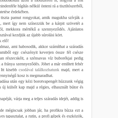
et gondolkodni azon a módszeren is, hogyha a folt
ndenféle hígítás nélkül önteni rá a tisztítószerből,
ntetése érdekében.
 tiszta pamut rongyokat, amik magukba szívják
a
, mert így nem színezzük be a kárpit szövetét a
ról, mekkora mértékű a szennyeződés. Ajánlatos
ztával kezdjük az újabb súrolási kört.
 elő!
almaz, ami habosodik, akkor számíthat a száradás
amiből egy csészényit keverjen össze fél csésze
ppan részecskéit, a szénsavas víz buborékjai pedig
 a fránya szennyeződés. Jöhet a már említett fehér
 Itt kisebb
csodával találkozhatunk
majd, mert a
 mennyiségű kosz is megmaradhat.
záradása után egy kézi borotvapengét húzzunk végig
n új külsőt kap majd a régies, elhasznált bútor és
apéját, várja meg a teljes száradás idejét, addig is
, de mégiscsak jobban jár, ha profikra bízza ezt a
 tapasztalat, a rutin, a profi gépek és eszközök,