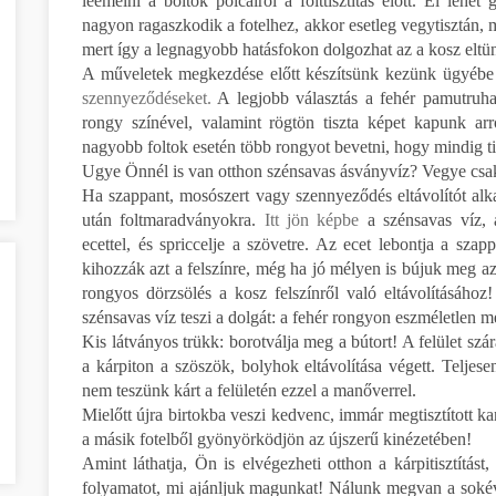
leemelni a boltok polcairól a folttisztítás előtt. El leh
nagyon ragaszkodik a fotelhez, akkor esetleg vegytisztán, mi
mert így a legnagyobb hatásfokon dolgozhat az a kosz eltü
A műveletek megkezdése előtt készítsünk kezünk ügyébe
szennyeződéseket.
A legjobb választás a fehér pamutruha
rongy színével, valamint rögtön tiszta képet kapunk ar
nagyobb foltok esetén több rongyot bevetni, hogy mindig tis
Ugye Önnél is van otthon szénsavas ásványvíz? Vegye csak
Ha szappant, mosószert vagy szennyeződés eltávolítót alk
után foltmaradványokra.
Itt jön képbe
a szénsavas víz, 
ecettel, és spriccelje a szövetre. Az ecet lebontja a sza
kihozzák azt a felszínre, még ha jó mélyen is bújuk meg az
rongyos dörzsölés a kosz felszínről való eltávolításához!
szénsavas víz teszi a dolgát: a fehér rongyon eszméletlen
Kis látványos trükk: borotválja meg a bútort! A felület s
a kárpiton a szöszök, bolyhok eltávolítása végett. Teljese
nem teszünk kárt a felületén ezzel a manőverrel.
Mielőtt újra birtokba veszi kedvenc, immár megtisztított kan
a másik fotelből gyönyörködjön az újszerű kinézetében!
Amint láthatja, Ön is elvégezheti otthon a kárpitisztítást
folyamatot, mi ajánljuk magunkat! Nálunk megvan a sokéves