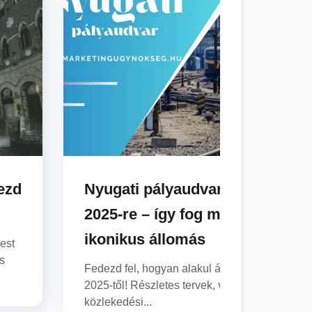
dezd
Nyugati pályaudvar felújítási ter
2025-re – így fog megváltozni a
ikonikus állomás
est
s
Fedezd fel, hogyan alakul át a nyugati pályau
2025-től! Részletes tervek, változások és
közlekedési...