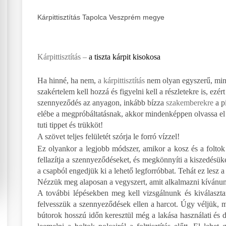
Kárpittisztítás Tapolca Veszprém megye
Kárpittisztítás –
a tiszta kárpit kisokosa
Ha hinné, ha nem,
a kárpittisztítás
nem olyan egyszerű, min
szakértelem kell hozzá és figyelni kell a részletekre is, ezé
szennyeződés az anyagon, inkább bízza
szakemberekre
a p
elébe a megpróbáltatásnak, akkor mindenképpen olvassa el ká
tuti tippet és trükköt!
A szövet teljes felületét szórja le forró vízzel!
Ez olyankor a legjobb módszer, amikor a kosz és a foltok 
fellazítja a szennyeződéseket, és megkönnyíti a kiszedésüke
a csapból engedjük ki a lehető legforróbbat. Tehát ez lesz 
Nézzük meg alaposan a vegyszert, amit alkalmazni kívánu
A további lépésekben meg kell vizsgálnunk és kiválaszt
felvesszük a szennyeződések ellen a harcot. Úgy véljük, 
bútorok hosszú időn keresztül még a lakása használati és 