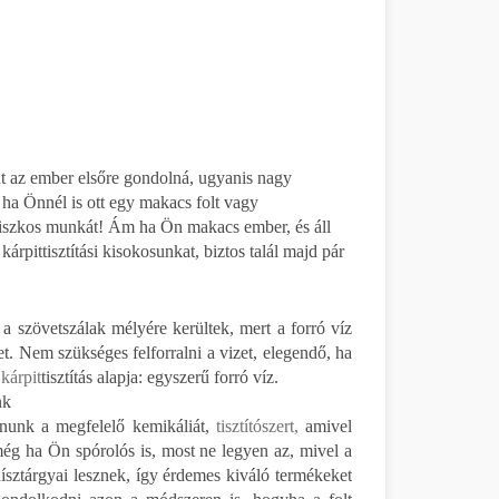
t az ember elsőre gondolná, ugyanis nagy
rt ha Önnél is ott egy makacs folt vagy
iszkos munkát! Ám ha Ön makacs ember, és áll
rpittisztítási kisokosunkat, biztos talál majd pár
a szövetszálak mélyére kerültek, mert a forró víz
t. Nem szükséges felforralni a vizet, elegendő, ha
a
kárpit
tisztítás alapja: egyszerű forró víz.
nk
anunk a megfelelő kemikáliát,
tisztítószert,
amivel
még ha Ön spórolós is, most ne legyen az, mivel a
dísztárgyai lesznek, így érdemes kiváló termékeket