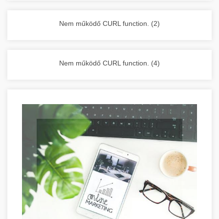
vállalkozása zavartalan működését.
Nagykonyhai berendezések komplett
Nem működő CURL function. (2)
választéka - chef-iparikonyhagepek.hu
kereskedelmi konyhai megoldások és komplett
felszerelések
Nem működő CURL function. (4)