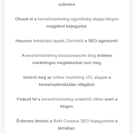
számára.
Olvasd el a
keresőmarketing ügynökség alapjai blogon
megjelent bejegyzést.
Hasznos
linképítési tippek Zürichből
a SEO-agenturtól.
A
keresőmarketing bioautowasche blog
érdekes
marketinges meglátásokat oszt meg.
Ismerd meg az
online marketing 101 alapjait
a
keresőoptimalizálás világából.
Fedezd fel a
keresőmarketing szakértői cikket
ezen a
blogon.
Érdemes átnézni a
Roth Creative SEO bejegyzéseit
a
témában.