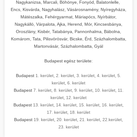
mosószer- és öblítőszer-adagolással,
tisztíthatók, szétszerelhetők és karbantarthatók,
berendezést magában foglal, amely szükséges
Nagykanizsa, Marcali, Böhönye, Fonyód, Balatonlelle,
Ipari sütők és gőzpárolók katalógusa -
használatot, miközben megfelel az összes
hőmérsékletet és vízminőséget figyelő
megfelelnek az összes élelmiszer-biztonsági
egy modern, hatékonyan működő
Encs, Kisvárda, Nagyhalász, Vásárosnamény, Nyíregyháza,
chef-iparikonyhagepek.hu
higiéniai előírásnak.
rendszerekkel, valamint energiatakarékos
előírásnak. Különböző teljesítményű modellek
Mátészalka, Fehérgyarmat, Máriapócs, Nyírbátor,
kereskedelmi konyha komplett felszereléséhez
kereskedelmi konvekciós sütő és kombinált
technológiával rendelkeznek. A rozsdamentes
Nagykálló, Várpalota, Ajka, Herend, Mór, Kincsesbánya,
állnak rendelkezésre asztali és állványos
és működtetéséhez. Az alapvető
berendezések
Ipari hűtőberendezések széles
Oroszlány, Kisbér, Tatabánya, Pannonhalma, Bábolna,
acél konstrukció és a könnyen hozzáférhető
kivitelben, az egyedi igények és a
főzőberendezésektől (tűzhelyek, sütők,
választéka - chef-iparikonyhagepek.hu
Komárom, Tata, Pilisvörösvár, Bicske, Érd, Százhalombatta,
karbantartási pontok biztosítják a hosszú
feldolgozandó mennyiségek függvényében.
grillsütők, frittőzök) kezdve a speciális
Martonvásár, Százhalombatta, Gyál
kereskedelmi hűtőegység és hűtőkamra rendszerek
élettartamot és az egyszerű üzemeltetést.
Biztonságos kezelést biztosító védőburkolatok
feldolgozógépeken (szeletelők, aprítók,
és kapcsolók védelmet nyújtanak a kezelők
mixerek) át egészen a hűtő- és fagyasztó
Budapest egész területe:
Ipari mosogatógépek teljes kínálata -
számára.
berendezésekig, mosogatógépekig és
chef-iparikonyhagepek.hu
kiegészítő eszközökig mindent egy helyen
Budapest
1. kerület
,
2. kerület
,
3. kerület
,
4. kerület
,
5.
kereskedelmi mosogatógép és tisztítóberendezések
Sajtreszelő gépek szakmai választéka -
megtalál. Szakértő tanácsadóink segítenek a
kerület
,
6. kerület
chef-iparikonyhagepek.hu
megfelelő berendezések kiválasztásában, a
Budapest
7. kerület
,
8. kerület
,
9. kerület
,
10. kerület
,
11.
konyha optimális elrendezésének
kereskedelmi sajtreszelő és aprítógépek
kerület
,
12. kerület
megtervezésében, valamint a telepítés és az
Budapest
13. kerület
,
14. kerület
,
15. kerület
,
16. kerület
,
17. kerület
,
18. kerület
üzembe helyezés koordinálásában. Hosszú távú
Budapest
19. kerület
,
20. kerület
,
21. kerület
,
22.kerület
,
garancia, gyors szerviz és folyamatos műszaki
23. kerület
támogatás biztosítja az Ön nyugalmát és