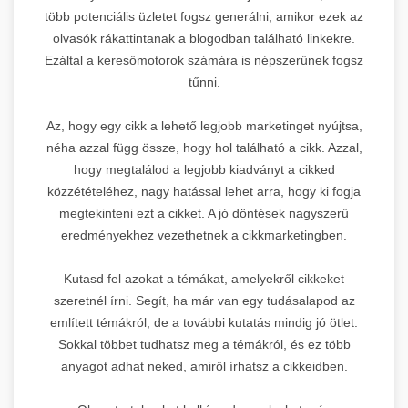
több potenciális üzletet fogsz generálni, amikor ezek az
olvasók rákattintanak a blogodban található linkekre.
Ezáltal a keresőmotorok számára is népszerűnek fogsz
tűnni.
Az, hogy egy cikk a lehető legjobb marketinget nyújtsa,
néha azzal függ össze, hogy hol található a cikk. Azzal,
hogy megtalálod a legjobb kiadványt a cikked
közzétételéhez, nagy hatással lehet arra, hogy ki fogja
megtekinteni ezt a cikket. A jó döntések nagyszerű
eredményekhez vezethetnek a cikkmarketingben.
Kutasd fel azokat a témákat, amelyekről cikkeket
szeretnél írni. Segít, ha már van egy tudásalapod az
említett témákról, de a további kutatás mindig jó ötlet.
Sokkal többet tudhatsz meg a témákról, és ez több
anyagot adhat neked, amiről írhatsz a cikkeidben.