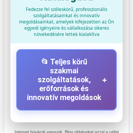
Fedezze fel széleskörű, professzionális
szolgáltatásainkat és innovatív
megoldásainkat, amelyek kifejezetten az Ön
egyedi igényeire és vállalkozása sikeres
növekedésére lettek kialakítva
📂 Teljes körű
szakmai
+
szolgáltatások,
erőforrások és
innovatív megoldások
⚡ 1. Legjobb Elektromos Roller
+
Szerviz
Internet búvárok vagyunk. Blog oldalunkat azzal a céllal