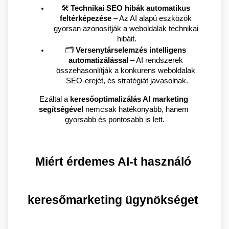
🛠️ 
Technikai SEO hibák automatikus 
feltérképezése
 – Az AI alapú eszközök 
gyorsan azonosítják a weboldalak technikai 
hibáit.
🗂️ 
Versenytárselemzés intelligens 
automatizálással
 – AI rendszerek 
összehasonlítják a konkurens weboldalak 
SEO-erejét, és stratégiát javasolnak.
Ezáltal a 
keresőoptimalizálás AI marketing 
segítségével
 nemcsak hatékonyabb, hanem 
gyorsabb és pontosabb is lett.
Miért érdemes AI-t használó 
keresőmarketing ügynökséget 