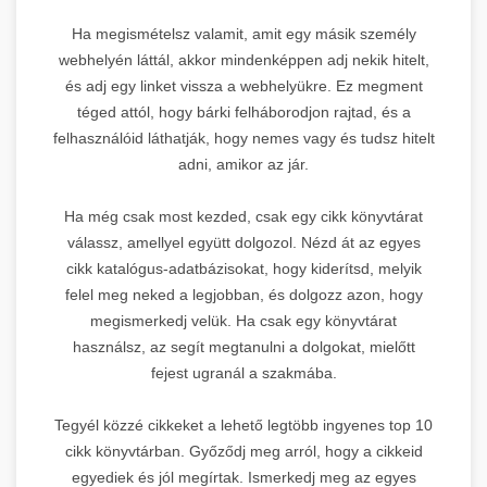
Ha megismételsz valamit, amit egy másik személy
webhelyén láttál, akkor mindenképpen adj nekik hitelt,
és adj egy linket vissza a webhelyükre. Ez megment
téged attól, hogy bárki felháborodjon rajtad, és a
felhasználóid láthatják, hogy nemes vagy és tudsz hitelt
adni, amikor az jár.
Ha még csak most kezded, csak egy cikk könyvtárat
válassz, amellyel együtt dolgozol. Nézd át az egyes
cikk katalógus-adatbázisokat, hogy kiderítsd, melyik
felel meg neked a legjobban, és dolgozz azon, hogy
megismerkedj velük. Ha csak egy könyvtárat
használsz, az segít megtanulni a dolgokat, mielőtt
fejest ugranál a szakmába.
Tegyél közzé cikkeket a lehető legtöbb ingyenes top 10
cikk könyvtárban. Győződj meg arról, hogy a cikkeid
egyediek és jól megírtak. Ismerkedj meg az egyes