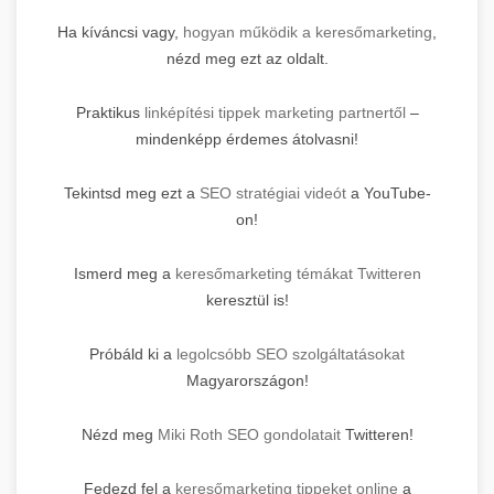
Ha kíváncsi vagy,
hogyan működik a keresőmarketing
,
nézd meg ezt az oldalt.
Praktikus
linképítési tippek marketing partnertől
–
mindenképp érdemes átolvasni!
Tekintsd meg ezt a
SEO stratégiai videót
a YouTube-
on!
Ismerd meg a
keresőmarketing témákat Twitteren
keresztül is!
Próbáld ki a
legolcsóbb SEO szolgáltatásokat
Magyarországon!
Nézd meg
Miki Roth SEO gondolatait
Twitteren!
Fedezd fel a
keresőmarketing tippeket online
a