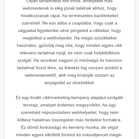
Olyan tartalmakat kell írnod, amelyeket más
webmesterek is elég jónak találnak ahhoz, hogy
hivatkozzanak rájuk, ha természetes backlinkeket
szeretnél. Ne ess abba a csapdába, hogy csak a
vágyadat figyelembe véve pörgeted a cikkeket, hogy
megtöltsd a webhelyedet. Ha mégis szócikkeket
használsz, győződj meg róla, hogy minden egyes cikk
releváns tartalmat nyújt, és nem csak helykitöltésre
szolgál. Ha azonban nagyon jó minőségű és hasznos
tartalmat hozol létre, az linkeket fog vonzani azoktól a
webmesterektől, akik meg kívánják osztani az
anyagodat az olvasóikkal.
Ez egy kiváló cikkmarketing-kampány alapjául szolgáló
tervrajz, amelyet érdemes megszívlelni, ha úgy
szeretnéd népszerűsíteni webhelyedet, hogy nem
költesz hatalmas összegeket más hirdetési formákra.
Ez döntő fontosságú és kemény munka, de végül
minden egyes elköltött forintot és másodpercet megér.