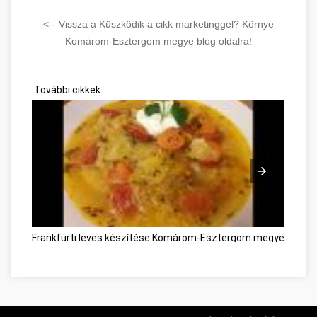
<-- Vissza a Küszködik a cikk marketinggel? Környe
Komárom-Esztergom megye blog oldalra!
További cikkek
Frankfurti leves készítése Komárom-Esztergom megye
Les c