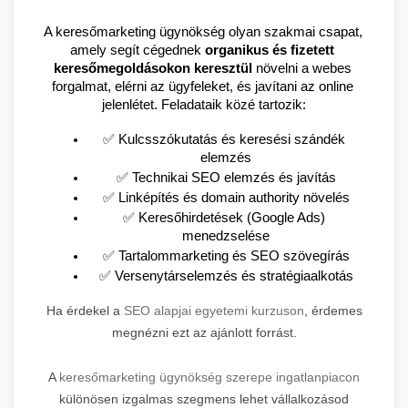
A keresőmarketing ügynökség olyan szakmai csapat, 
amely segít cégednek 
organikus és fizetett 
keresőmegoldásokon keresztül
 növelni a webes 
forgalmat, elérni az ügyfeleket, és javítani az online 
jelenlétet. Feladataik közé tartozik:
✅ Kulcsszókutatás és keresési szándék 
elemzés
✅ Technikai SEO elemzés és javítás
✅ Linképítés és domain authority növelés
✅ Keresőhirdetések (Google Ads) 
menedzselése
✅ Tartalommarketing és SEO szövegírás
✅ Versenytárselemzés és stratégiaalkotás
Ha érdekel a
SEO alapjai egyetemi kurzuson
, érdemes
megnézni ezt az ajánlott forrást.
A
keresőmarketing ügynökség szerepe ingatlanpiacon
különösen izgalmas szegmens lehet vállalkozásod