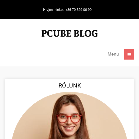
Hívjon minket: +36 70 629 06 90
Menü
RÓLUNK