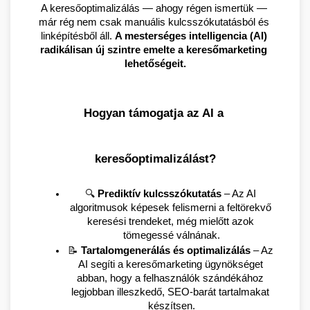
A keresőoptimalizálás — ahogy régen ismertük — 
már rég nem csak manuális kulcsszókutatásból és 
linképítésből áll. 
A mesterséges intelligencia (AI) 
radikálisan új szintre emelte a keresőmarketing 
lehetőségeit.
Hogyan támogatja az AI a 
keresőoptimalizálást?
🔍 
Prediktív kulcsszókutatás
 – Az AI 
algoritmusok képesek felismerni a feltörekvő 
keresési trendeket, még mielőtt azok 
tömegessé válnának.
📝 
Tartalomgenerálás és optimalizálás
 – Az 
AI segíti a keresőmarketing ügynökséget 
abban, hogy a felhasználók szándékához 
legjobban illeszkedő, SEO-barát tartalmakat 
készítsen.