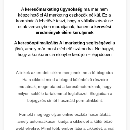
A 
keresőmarketing ügynökség
 ma már nem 
képzelhető el AI marketing eszközök nélkül. Ez a 
kombináció lehetővé teszi, hogy a vállalkozások ne 
csak versenyben maradjanak, hanem 
a keresési 
eredmények élére kerüljenek
.
A 
keresőoptimalizálás AI marketing segítségével
 a 
jövő, amely már most elérhető számodra. Ne hagyd, 
hogy a konkurencia előnybe kerüljön – lépj időben!
A linkek az eredeti cikkre menjenek, ne a fő blogodra.
Ha a cikkeid mind a blogod különböző részeire
mutatnak, megmutatod a keresőmotoroknak, hogy
milyen sokféle tartalommal foglalkozol. Blogjaiban a
bejegyzés címét használd permalinkként.
Fontold meg egy olyan online eszköz használatát,
amely automatikusan kiadja a cikkeidet a különböző
webhelyekre. Minél több ember látja a cikkedet, annál