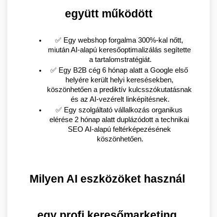
együtt működött
✅ Egy webshop forgalma 300%-kal nőtt, 
miután AI-alapú keresőoptimalizálás segítette 
a tartalomstratégiát.
✅ Egy B2B cég 6 hónap alatt a Google első 
helyére került helyi keresésekben, 
köszönhetően a prediktív kulcsszókutatásnak 
és az AI-vezérelt linképítésnek.
✅ Egy szolgáltató vállalkozás organikus 
elérése 2 hónap alatt duplázódott a technikai 
SEO AI-alapú feltérképezésének 
köszönhetően.
Milyen AI eszközöket használ 
egy profi keresőmarketing 