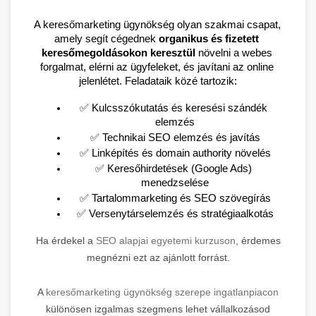
A keresőmarketing ügynökség olyan szakmai csapat, 
amely segít cégednek 
organikus és fizetett 
keresőmegoldásokon keresztül
 növelni a webes 
forgalmat, elérni az ügyfeleket, és javítani az online 
jelenlétet. Feladataik közé tartozik:
✅ Kulcsszókutatás és keresési szándék 
elemzés
✅ Technikai SEO elemzés és javítás
✅ Linképítés és domain authority növelés
✅ Keresőhirdetések (Google Ads) 
menedzselése
✅ Tartalommarketing és SEO szövegírás
✅ Versenytárselemzés és stratégiaalkotás
Ha érdekel a
SEO alapjai egyetemi kurzuson
, érdemes
megnézni ezt az ajánlott forrást.
A
keresőmarketing ügynökség szerepe ingatlanpiacon
különösen izgalmas szegmens lehet vállalkozásod