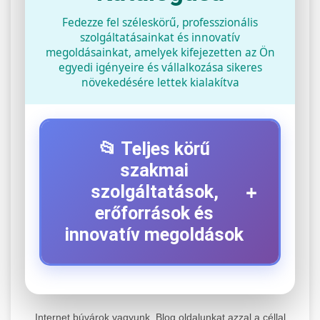
Fedezze fel széleskörű, professzionális
szolgáltatásainkat és innovatív
megoldásainkat, amelyek kifejezetten az Ön
egyedi igényeire és vállalkozása sikeres
növekedésére lettek kialakítva
📂 Teljes körű
szakmai
+
szolgáltatások,
erőforrások és
innovatív megoldások
⚡ 1. Legjobb Elektromos Roller
+
Szerviz
Internet búvárok vagyunk. Blog oldalunkat azzal a céllal