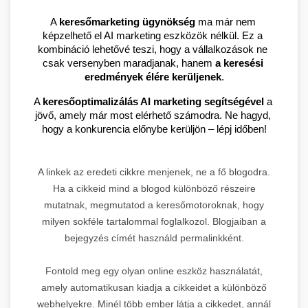
A 
keresőmarketing ügynökség
 ma már nem 
képzelhető el AI marketing eszközök nélkül. Ez a 
kombináció lehetővé teszi, hogy a vállalkozások ne 
csak versenyben maradjanak, hanem 
a keresési 
eredmények élére kerüljenek
.
A 
keresőoptimalizálás AI marketing segítségével
 a 
jövő, amely már most elérhető számodra. Ne hagyd, 
hogy a konkurencia előnybe kerüljön – lépj időben!
A linkek az eredeti cikkre menjenek, ne a fő blogodra.
Ha a cikkeid mind a blogod különböző részeire
mutatnak, megmutatod a keresőmotoroknak, hogy
milyen sokféle tartalommal foglalkozol. Blogjaiban a
bejegyzés címét használd permalinkként.
Fontold meg egy olyan online eszköz használatát,
amely automatikusan kiadja a cikkeidet a különböző
webhelyekre. Minél több ember látja a cikkedet, annál