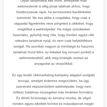
Olyan tartalmakat kell írnod, amelyeket más
webmesterek is elég jónak találnak ahhoz, hogy
hivatkozzanak rájuk, ha természetes backlinkeket
szeretnél. Ne ess abba a csapdába, hogy csak a
vágyadat figyelembe véve pörgeted a cikkeket, hogy
megtöltsd a webhelyedet. Ha mégis szócikkeket
használsz, győződj meg róla, hogy minden egyes cikk
releváns tartalmat nyújt, és nem csak helykitöltésre
szolgál. Ha azonban nagyon jó minőségű és hasznos
tartalmat hozol létre, az linkeket fog vonzani azoktól a
webmesterektől, akik meg kívánják osztani az
anyagodat az olvasóikkal.
Ez egy kiváló cikkmarketing-kampány alapjául szolgáló
tervrajz, amelyet érdemes megszívlelni, ha úgy
szeretnéd népszerűsíteni webhelyedet, hogy nem
költesz hatalmas összegeket más hirdetési formákra.
Ez döntő fontosságú és kemény munka, de végül
minden egyes elköltött forintot és másodpercet megér.