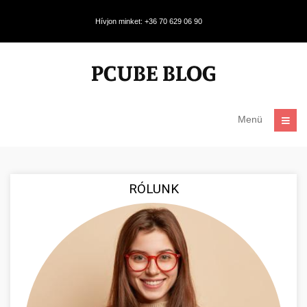
Hívjon minket: +36 70 629 06 90
Menü
RÓLUNK