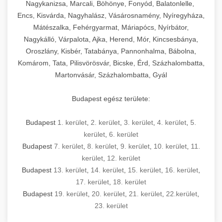
mosószer- és öblítőszer-adagolással,
tisztíthatók, szétszerelhetők és karbantarthatók,
berendezést magában foglal, amely szükséges
Nagykanizsa, Marcali, Böhönye, Fonyód, Balatonlelle,
Ipari sütők és gőzpárolók katalógusa -
használatot, miközben megfelel az összes
hőmérsékletet és vízminőséget figyelő
megfelelnek az összes élelmiszer-biztonsági
egy modern, hatékonyan működő
Encs, Kisvárda, Nagyhalász, Vásárosnamény, Nyíregyháza,
chef-iparikonyhagepek.hu
higiéniai előírásnak.
rendszerekkel, valamint energiatakarékos
előírásnak. Különböző teljesítményű modellek
Mátészalka, Fehérgyarmat, Máriapócs, Nyírbátor,
kereskedelmi konyha komplett felszereléséhez
kereskedelmi konvekciós sütő és kombinált
technológiával rendelkeznek. A rozsdamentes
Nagykálló, Várpalota, Ajka, Herend, Mór, Kincsesbánya,
állnak rendelkezésre asztali és állványos
és működtetéséhez. Az alapvető
berendezések
Ipari hűtőberendezések széles
Oroszlány, Kisbér, Tatabánya, Pannonhalma, Bábolna,
acél konstrukció és a könnyen hozzáférhető
kivitelben, az egyedi igények és a
főzőberendezésektől (tűzhelyek, sütők,
választéka - chef-iparikonyhagepek.hu
Komárom, Tata, Pilisvörösvár, Bicske, Érd, Százhalombatta,
karbantartási pontok biztosítják a hosszú
feldolgozandó mennyiségek függvényében.
grillsütők, frittőzök) kezdve a speciális
Martonvásár, Százhalombatta, Gyál
kereskedelmi hűtőegység és hűtőkamra rendszerek
élettartamot és az egyszerű üzemeltetést.
Biztonságos kezelést biztosító védőburkolatok
feldolgozógépeken (szeletelők, aprítók,
és kapcsolók védelmet nyújtanak a kezelők
mixerek) át egészen a hűtő- és fagyasztó
Budapest egész területe:
Ipari mosogatógépek teljes kínálata -
számára.
berendezésekig, mosogatógépekig és
chef-iparikonyhagepek.hu
kiegészítő eszközökig mindent egy helyen
Budapest
1. kerület
,
2. kerület
,
3. kerület
,
4. kerület
,
5.
kereskedelmi mosogatógép és tisztítóberendezések
Sajtreszelő gépek szakmai választéka -
megtalál. Szakértő tanácsadóink segítenek a
kerület
,
6. kerület
chef-iparikonyhagepek.hu
megfelelő berendezések kiválasztásában, a
Budapest
7. kerület
,
8. kerület
,
9. kerület
,
10. kerület
,
11.
konyha optimális elrendezésének
kereskedelmi sajtreszelő és aprítógépek
kerület
,
12. kerület
megtervezésében, valamint a telepítés és az
Budapest
13. kerület
,
14. kerület
,
15. kerület
,
16. kerület
,
17. kerület
,
18. kerület
üzembe helyezés koordinálásában. Hosszú távú
Budapest
19. kerület
,
20. kerület
,
21. kerület
,
22.kerület
,
garancia, gyors szerviz és folyamatos műszaki
23. kerület
támogatás biztosítja az Ön nyugalmát és