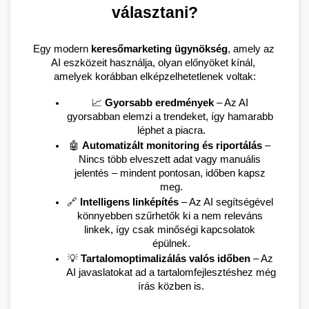
választani?
Egy modern 
keresőmarketing ügynökség
, amely az 
AI eszközeit használja, olyan előnyöket kínál, 
amelyek korábban elképzelhetetlenek voltak:
📈 
Gyorsabb eredmények
 – Az AI 
gyorsabban elemzi a trendeket, így hamarabb 
léphet a piacra.
🤖 
Automatizált monitoring és riportálás
 – 
Nincs több elveszett adat vagy manuális 
jelentés – mindent pontosan, időben kapsz 
meg.
🔗 
Intelligens linképítés
 – Az AI segítségével 
könnyebben szűrhetők ki a nem releváns 
linkek, így csak minőségi kapcsolatok 
épülnek.
💡 
Tartalomoptimalizálás valós időben
 – Az 
AI javaslatokat ad a tartalomfejlesztéshez még 
írás közben is.