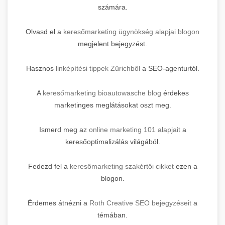
számára.
Olvasd el a
keresőmarketing ügynökség alapjai blogon
megjelent bejegyzést.
Hasznos
linképítési tippek Zürichből
a SEO-agenturtól.
A
keresőmarketing bioautowasche blog
érdekes
marketinges meglátásokat oszt meg.
Ismerd meg az
online marketing 101 alapjait
a
keresőoptimalizálás világából.
Fedezd fel a
keresőmarketing szakértői cikket
ezen a
blogon.
Érdemes átnézni a
Roth Creative SEO bejegyzéseit
a
témában.