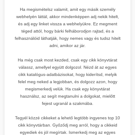
Ha megismételsz valamit, amit egy másik személy
webhelyén láttál, akkor mindenképpen adj nekik hitelt,
és adj egy linket vissza a webhelyükre. Ez megment
téged attól, hogy bárki felháborodjon rajtad, és a
felhasználóid láthatják, hogy nemes vagy és tudsz hitelt
adni, amikor az jár.
Ha még csak most kezded, csak egy cikk könyvtárat
válassz, amellyel együtt dolgozol. Nézd át az egyes
cikk katalógus-adatbázisokat, hogy kiderítsd, melyik
felel meg neked a legjobban, és dolgozz azon, hogy
megismerkedj velük. Ha csak egy könyvtárat
használsz, az segít megtanulni a dolgokat, mielőtt
fejest ugranál a szakmába.
Tegyél közzé cikkeket a lehető legtöbb ingyenes top 10
cikk könyvtárban. Győződj meg arról, hogy a cikkeid
egyediek és jól megírtak. Ismerkedj meg az egyes