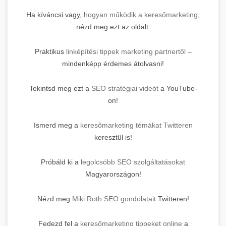
Ha kíváncsi vagy,
hogyan működik a keresőmarketing
,
nézd meg ezt az oldalt.
Praktikus
linképítési tippek marketing partnertől
–
mindenképp érdemes átolvasni!
Tekintsd meg ezt a
SEO stratégiai videót
a YouTube-
on!
Ismerd meg a
keresőmarketing témákat Twitteren
keresztül is!
Próbáld ki a
legolcsóbb SEO szolgáltatásokat
Magyarországon!
Nézd meg
Miki Roth SEO gondolatait
Twitteren!
Fedezd fel a
keresőmarketing tippeket online
a