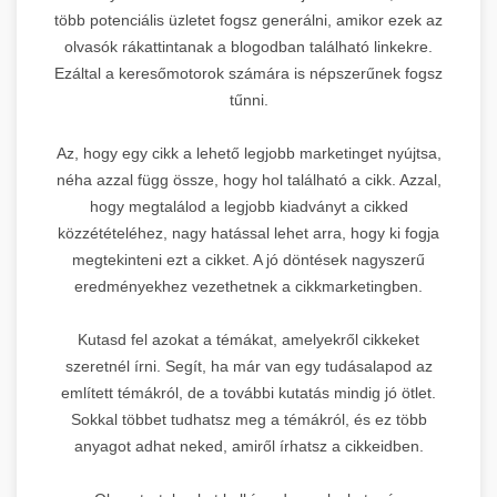
több potenciális üzletet fogsz generálni, amikor ezek az
olvasók rákattintanak a blogodban található linkekre.
Ezáltal a keresőmotorok számára is népszerűnek fogsz
tűnni.
Az, hogy egy cikk a lehető legjobb marketinget nyújtsa,
néha azzal függ össze, hogy hol található a cikk. Azzal,
hogy megtalálod a legjobb kiadványt a cikked
közzétételéhez, nagy hatással lehet arra, hogy ki fogja
megtekinteni ezt a cikket. A jó döntések nagyszerű
eredményekhez vezethetnek a cikkmarketingben.
Kutasd fel azokat a témákat, amelyekről cikkeket
szeretnél írni. Segít, ha már van egy tudásalapod az
említett témákról, de a további kutatás mindig jó ötlet.
Sokkal többet tudhatsz meg a témákról, és ez több
anyagot adhat neked, amiről írhatsz a cikkeidben.