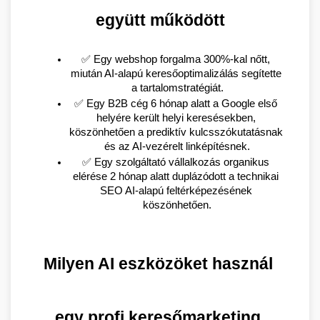
együtt működött
✅ Egy webshop forgalma 300%-kal nőtt, 
miután AI-alapú keresőoptimalizálás segítette 
a tartalomstratégiát.
✅ Egy B2B cég 6 hónap alatt a Google első 
helyére került helyi keresésekben, 
köszönhetően a prediktív kulcsszókutatásnak 
és az AI-vezérelt linképítésnek.
✅ Egy szolgáltató vállalkozás organikus 
elérése 2 hónap alatt duplázódott a technikai 
SEO AI-alapú feltérképezésének 
köszönhetően.
Milyen AI eszközöket használ 
egy profi keresőmarketing 