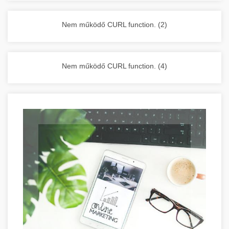
vállalkozása zavartalan működését.
Nagykonyhai berendezések komplett
Nem működő CURL function. (2)
választéka - chef-iparikonyhagepek.hu
kereskedelmi konyhai megoldások és komplett
felszerelések
Nem működő CURL function. (4)