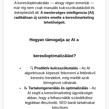
A keresőoptimalizálás — ahogy régen ismertük — 
már rég nem csak manuális kulcsszókutatásból és 
linképítésből áll. 
A mesterséges intelligencia (AI) 
radikálisan új szintre emelte a keresőmarketing 
lehetőségeit.
Hogyan támogatja az AI a 
keresőoptimalizálást?
🔍 
Prediktív kulcsszókutatás
 – Az AI 
algoritmusok képesek felismerni a feltörekvő 
keresési trendeket, még mielőtt azok 
tömegessé válnának.
📝 
Tartalomgenerálás és optimalizálás
 – Az 
AI segíti a keresőmarketing ügynökséget 
abban, hogy a felhasználók szándékához 
legjobban illeszkedő, SEO-barát tartalmakat 
készítsen.