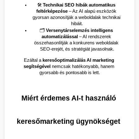
🛠️ 
Technikai SEO hibák automatikus 
feltérképezése
 – Az AI alapú eszközök 
gyorsan azonosítják a weboldalak technikai 
hibáit.
🗂️ 
Versenytárselemzés intelligens 
automatizálással
 – AI rendszerek 
összehasonlítják a konkurens weboldalak 
SEO-erejét, és stratégiát javasolnak.
Ezáltal a 
keresőoptimalizálás AI marketing 
segítségével
 nemcsak hatékonyabb, hanem 
gyorsabb és pontosabb is lett.
Miért érdemes AI-t használó 
keresőmarketing ügynökséget 