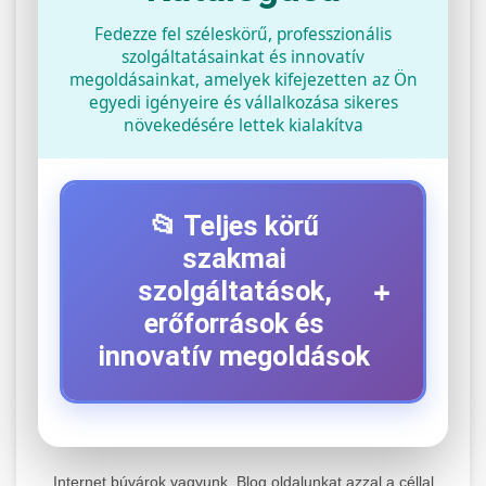
Fedezze fel széleskörű, professzionális
szolgáltatásainkat és innovatív
megoldásainkat, amelyek kifejezetten az Ön
egyedi igényeire és vállalkozása sikeres
növekedésére lettek kialakítva
📂 Teljes körű
szakmai
+
szolgáltatások,
erőforrások és
innovatív megoldások
⚡ 1. Legjobb Elektromos Roller
+
Szerviz
Internet búvárok vagyunk. Blog oldalunkat azzal a céllal