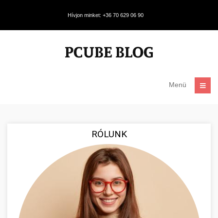
Hívjon minket: +36 70 629 06 90
Menü
RÓLUNK