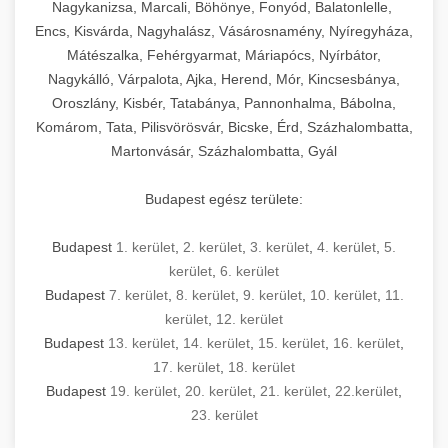
mosószer- és öblítőszer-adagolással,
tisztíthatók, szétszerelhetők és karbantarthatók,
berendezést magában foglal, amely szükséges
Nagykanizsa, Marcali, Böhönye, Fonyód, Balatonlelle,
Ipari sütők és gőzpárolók katalógusa -
használatot, miközben megfelel az összes
hőmérsékletet és vízminőséget figyelő
megfelelnek az összes élelmiszer-biztonsági
egy modern, hatékonyan működő
Encs, Kisvárda, Nagyhalász, Vásárosnamény, Nyíregyháza,
chef-iparikonyhagepek.hu
higiéniai előírásnak.
rendszerekkel, valamint energiatakarékos
előírásnak. Különböző teljesítményű modellek
Mátészalka, Fehérgyarmat, Máriapócs, Nyírbátor,
kereskedelmi konyha komplett felszereléséhez
kereskedelmi konvekciós sütő és kombinált
technológiával rendelkeznek. A rozsdamentes
Nagykálló, Várpalota, Ajka, Herend, Mór, Kincsesbánya,
állnak rendelkezésre asztali és állványos
és működtetéséhez. Az alapvető
berendezések
Ipari hűtőberendezések széles
Oroszlány, Kisbér, Tatabánya, Pannonhalma, Bábolna,
acél konstrukció és a könnyen hozzáférhető
kivitelben, az egyedi igények és a
főzőberendezésektől (tűzhelyek, sütők,
választéka - chef-iparikonyhagepek.hu
Komárom, Tata, Pilisvörösvár, Bicske, Érd, Százhalombatta,
karbantartási pontok biztosítják a hosszú
feldolgozandó mennyiségek függvényében.
grillsütők, frittőzök) kezdve a speciális
Martonvásár, Százhalombatta, Gyál
kereskedelmi hűtőegység és hűtőkamra rendszerek
élettartamot és az egyszerű üzemeltetést.
Biztonságos kezelést biztosító védőburkolatok
feldolgozógépeken (szeletelők, aprítók,
és kapcsolók védelmet nyújtanak a kezelők
mixerek) át egészen a hűtő- és fagyasztó
Budapest egész területe:
Ipari mosogatógépek teljes kínálata -
számára.
berendezésekig, mosogatógépekig és
chef-iparikonyhagepek.hu
kiegészítő eszközökig mindent egy helyen
Budapest
1. kerület
,
2. kerület
,
3. kerület
,
4. kerület
,
5.
kereskedelmi mosogatógép és tisztítóberendezések
Sajtreszelő gépek szakmai választéka -
megtalál. Szakértő tanácsadóink segítenek a
kerület
,
6. kerület
chef-iparikonyhagepek.hu
megfelelő berendezések kiválasztásában, a
Budapest
7. kerület
,
8. kerület
,
9. kerület
,
10. kerület
,
11.
konyha optimális elrendezésének
kereskedelmi sajtreszelő és aprítógépek
kerület
,
12. kerület
megtervezésében, valamint a telepítés és az
Budapest
13. kerület
,
14. kerület
,
15. kerület
,
16. kerület
,
17. kerület
,
18. kerület
üzembe helyezés koordinálásában. Hosszú távú
Budapest
19. kerület
,
20. kerület
,
21. kerület
,
22.kerület
,
garancia, gyors szerviz és folyamatos műszaki
23. kerület
támogatás biztosítja az Ön nyugalmát és