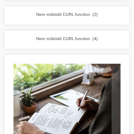
vállalkozása zavartalan működését.
Nagykonyhai berendezések komplett
Nem működő CURL function. (2)
választéka - chef-iparikonyhagepek.hu
kereskedelmi konyhai megoldások és komplett
felszerelések
Nem működő CURL function. (4)