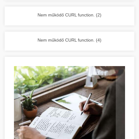
vállalkozása zavartalan működését.
Nagykonyhai berendezések komplett
Nem működő CURL function. (2)
választéka - chef-iparikonyhagepek.hu
kereskedelmi konyhai megoldások és komplett
felszerelések
Nem működő CURL function. (4)