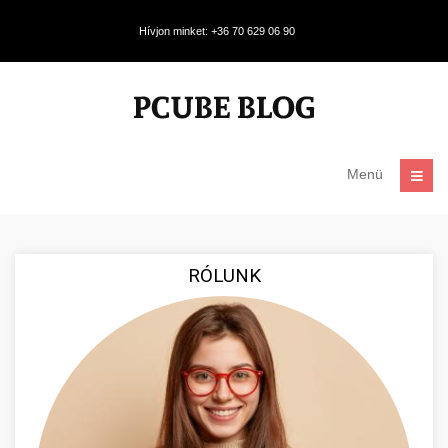
Hívjon minket: +36 70 629 06 90
Menü
RÓLUNK