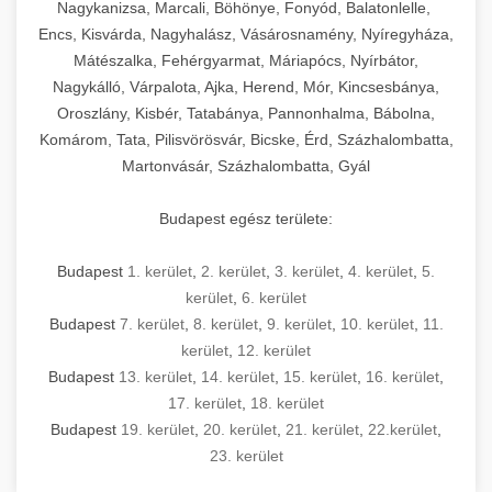
mosószer- és öblítőszer-adagolással,
tisztíthatók, szétszerelhetők és karbantarthatók,
berendezést magában foglal, amely szükséges
Nagykanizsa, Marcali, Böhönye, Fonyód, Balatonlelle,
Ipari sütők és gőzpárolók katalógusa -
használatot, miközben megfelel az összes
hőmérsékletet és vízminőséget figyelő
megfelelnek az összes élelmiszer-biztonsági
egy modern, hatékonyan működő
Encs, Kisvárda, Nagyhalász, Vásárosnamény, Nyíregyháza,
chef-iparikonyhagepek.hu
higiéniai előírásnak.
rendszerekkel, valamint energiatakarékos
előírásnak. Különböző teljesítményű modellek
Mátészalka, Fehérgyarmat, Máriapócs, Nyírbátor,
kereskedelmi konyha komplett felszereléséhez
kereskedelmi konvekciós sütő és kombinált
technológiával rendelkeznek. A rozsdamentes
Nagykálló, Várpalota, Ajka, Herend, Mór, Kincsesbánya,
állnak rendelkezésre asztali és állványos
és működtetéséhez. Az alapvető
berendezések
Ipari hűtőberendezések széles
Oroszlány, Kisbér, Tatabánya, Pannonhalma, Bábolna,
acél konstrukció és a könnyen hozzáférhető
kivitelben, az egyedi igények és a
főzőberendezésektől (tűzhelyek, sütők,
választéka - chef-iparikonyhagepek.hu
Komárom, Tata, Pilisvörösvár, Bicske, Érd, Százhalombatta,
karbantartási pontok biztosítják a hosszú
feldolgozandó mennyiségek függvényében.
grillsütők, frittőzök) kezdve a speciális
Martonvásár, Százhalombatta, Gyál
kereskedelmi hűtőegység és hűtőkamra rendszerek
élettartamot és az egyszerű üzemeltetést.
Biztonságos kezelést biztosító védőburkolatok
feldolgozógépeken (szeletelők, aprítók,
és kapcsolók védelmet nyújtanak a kezelők
mixerek) át egészen a hűtő- és fagyasztó
Budapest egész területe:
Ipari mosogatógépek teljes kínálata -
számára.
berendezésekig, mosogatógépekig és
chef-iparikonyhagepek.hu
kiegészítő eszközökig mindent egy helyen
Budapest
1. kerület
,
2. kerület
,
3. kerület
,
4. kerület
,
5.
kereskedelmi mosogatógép és tisztítóberendezések
Sajtreszelő gépek szakmai választéka -
megtalál. Szakértő tanácsadóink segítenek a
kerület
,
6. kerület
chef-iparikonyhagepek.hu
megfelelő berendezések kiválasztásában, a
Budapest
7. kerület
,
8. kerület
,
9. kerület
,
10. kerület
,
11.
konyha optimális elrendezésének
kereskedelmi sajtreszelő és aprítógépek
kerület
,
12. kerület
megtervezésében, valamint a telepítés és az
Budapest
13. kerület
,
14. kerület
,
15. kerület
,
16. kerület
,
17. kerület
,
18. kerület
üzembe helyezés koordinálásában. Hosszú távú
Budapest
19. kerület
,
20. kerület
,
21. kerület
,
22.kerület
,
garancia, gyors szerviz és folyamatos műszaki
23. kerület
támogatás biztosítja az Ön nyugalmát és