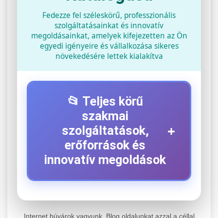
Fedezze fel széleskörű, professzionális
szolgáltatásainkat és innovatív
megoldásainkat, amelyek kifejezetten az Ön
egyedi igényeire és vállalkozása sikeres
növekedésére lettek kialakítva
📂 Teljes körű
szakmai
+
szolgáltatások,
erőforrások és
innovatív megoldások
⚡ 1. Legjobb Elektromos Roller
+
Szerviz
Internet búvárok vagyunk. Blog oldalunkat azzal a céllal