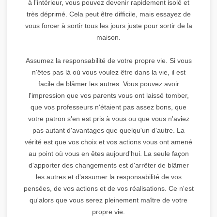
à l'intérieur, vous pouvez devenir rapidement isolé et
très déprimé. Cela peut être difficile, mais essayez de
vous forcer à sortir tous les jours juste pour sortir de la
maison.
Assumez la responsabilité de votre propre vie. Si vous
n'êtes pas là où vous voulez être dans la vie, il est
facile de blâmer les autres. Vous pouvez avoir
l'impression que vos parents vous ont laissé tomber,
que vos professeurs n'étaient pas assez bons, que
votre patron s'en est pris à vous ou que vous n'aviez
pas autant d'avantages que quelqu'un d'autre. La
vérité est que vos choix et vos actions vous ont amené
au point où vous en êtes aujourd'hui. La seule façon
d'apporter des changements est d'arrêter de blâmer
les autres et d'assumer la responsabilité de vos
pensées, de vos actions et de vos réalisations. Ce n'est
qu'alors que vous serez pleinement maître de votre
propre vie.