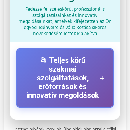
Fedezze fel széleskörű, professzionális
szolgáltatásainkat és innovatív
megoldásainkat, amelyek kifejezetten az Ön
egyedi igényeire és vállalkozása sikeres
növekedésére lettek kialakítva
📂 Teljes körű
szakmai
+
szolgáltatások,
erőforrások és
innovatív megoldások
⚡ 1. Legjobb Elektromos Roller
+
Szerviz
Internet búvárok vagyunk. Blog oldalunkat azzal a céllal