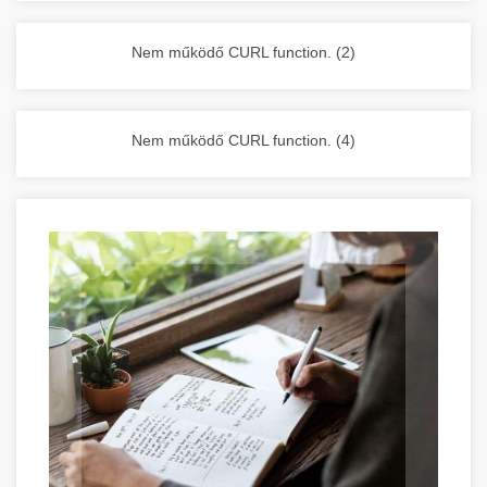
vállalkozása zavartalan működését.
Nagykonyhai berendezések komplett
Nem működő CURL function. (2)
választéka - chef-iparikonyhagepek.hu
kereskedelmi konyhai megoldások és komplett
felszerelések
Nem működő CURL function. (4)