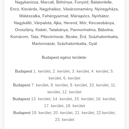
mosószer- és öblítőszer-adagolással,
tisztíthatók, szétszerelhetők és karbantarthatók,
berendezést magában foglal, amely szükséges
Nagykanizsa, Marcali, Böhönye, Fonyód, Balatonlelle,
Ipari sütők és gőzpárolók katalógusa -
használatot, miközben megfelel az összes
hőmérsékletet és vízminőséget figyelő
megfelelnek az összes élelmiszer-biztonsági
egy modern, hatékonyan működő
Encs, Kisvárda, Nagyhalász, Vásárosnamény, Nyíregyháza,
chef-iparikonyhagepek.hu
higiéniai előírásnak.
rendszerekkel, valamint energiatakarékos
előírásnak. Különböző teljesítményű modellek
Mátészalka, Fehérgyarmat, Máriapócs, Nyírbátor,
kereskedelmi konyha komplett felszereléséhez
kereskedelmi konvekciós sütő és kombinált
technológiával rendelkeznek. A rozsdamentes
Nagykálló, Várpalota, Ajka, Herend, Mór, Kincsesbánya,
állnak rendelkezésre asztali és állványos
és működtetéséhez. Az alapvető
berendezések
Ipari hűtőberendezések széles
Oroszlány, Kisbér, Tatabánya, Pannonhalma, Bábolna,
acél konstrukció és a könnyen hozzáférhető
kivitelben, az egyedi igények és a
főzőberendezésektől (tűzhelyek, sütők,
választéka - chef-iparikonyhagepek.hu
Komárom, Tata, Pilisvörösvár, Bicske, Érd, Százhalombatta,
karbantartási pontok biztosítják a hosszú
feldolgozandó mennyiségek függvényében.
grillsütők, frittőzök) kezdve a speciális
Martonvásár, Százhalombatta, Gyál
kereskedelmi hűtőegység és hűtőkamra rendszerek
élettartamot és az egyszerű üzemeltetést.
Biztonságos kezelést biztosító védőburkolatok
feldolgozógépeken (szeletelők, aprítók,
és kapcsolók védelmet nyújtanak a kezelők
mixerek) át egészen a hűtő- és fagyasztó
Budapest egész területe:
Ipari mosogatógépek teljes kínálata -
számára.
berendezésekig, mosogatógépekig és
chef-iparikonyhagepek.hu
kiegészítő eszközökig mindent egy helyen
Budapest
1. kerület
,
2. kerület
,
3. kerület
,
4. kerület
,
5.
kereskedelmi mosogatógép és tisztítóberendezések
Sajtreszelő gépek szakmai választéka -
megtalál. Szakértő tanácsadóink segítenek a
kerület
,
6. kerület
chef-iparikonyhagepek.hu
megfelelő berendezések kiválasztásában, a
Budapest
7. kerület
,
8. kerület
,
9. kerület
,
10. kerület
,
11.
konyha optimális elrendezésének
kereskedelmi sajtreszelő és aprítógépek
kerület
,
12. kerület
megtervezésében, valamint a telepítés és az
Budapest
13. kerület
,
14. kerület
,
15. kerület
,
16. kerület
,
17. kerület
,
18. kerület
üzembe helyezés koordinálásában. Hosszú távú
Budapest
19. kerület
,
20. kerület
,
21. kerület
,
22.kerület
,
garancia, gyors szerviz és folyamatos műszaki
23. kerület
támogatás biztosítja az Ön nyugalmát és