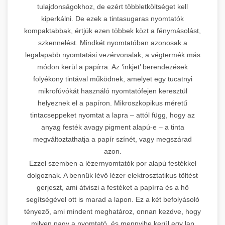
tulajdonságokhoz, de ezért többletköltséget kell
kiperkálni. De ezek a tintasugaras nyomtatók
kompaktabbak, értjük ezen többek közt a fénymásolást,
szkennelést. Mindkét nyomtatóban azonosak a
legalapabb nyomtatási vezérvonalak, a végtermék más
módon kerül a papírra. Az ‘inkjet’ berendezések
folyékony tintával működnek, amelyet egy tucatnyi
mikrofúvókát használó nyomtatófejen keresztül
helyeznek el a papíron. Mikroszkopikus méretű
tintacseppeket nyomtat a lapra – attól függ, hogy az
anyag festék avagy pigment alapú-e – a tinta
megváltoztathatja a papír színét, vagy megszárad
azon.
Ezzel szemben a lézernyomtatók por alapú festékkel
dolgoznak. A bennük lévő lézer elektrosztatikus töltést
gerjeszt, ami átviszi a festéket a papírra és a hő
segítségével ott is marad a lapon. Ez a két befolyásoló
tényező, ami mindent meghatároz, onnan kezdve, hogy
milyen nagy a nyomtató, és mennyibe kerül egy lap