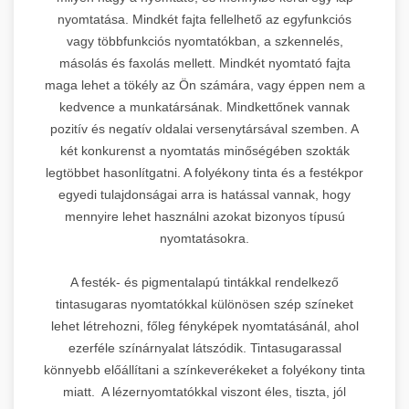
nyomtatása. Mindkét fajta fellelhető az egyfunkciós
vagy többfunkciós nyomtatókban, a szkennelés,
másolás és faxolás mellett. Mindkét nyomtató fajta
maga lehet a tökély az Ön számára, vagy éppen nem a
kedvence a munkatársának. Mindkettőnek vannak
pozitív és negatív oldalai versenytársával szemben. A
két konkurenst a nyomtatás minőségében szokták
legtöbbet hasonlítgatni. A folyékony tinta és a festékpor
egyedi tulajdonságai arra is hatással vannak, hogy
mennyire lehet használni azokat bizonyos típusú
nyomtatásokra.
A festék- és pigmentalapú tintákkal rendelkező
tintasugaras nyomtatókkal különösen szép színeket
lehet létrehozni, főleg fényképek nyomtatásánál, ahol
ezerféle színárnyalat látszódik. Tintasugarassal
könnyebb előállítani a színkeverékeket a folyékony tinta
miatt. A lézernyomtatókkal viszont éles, tiszta, jól