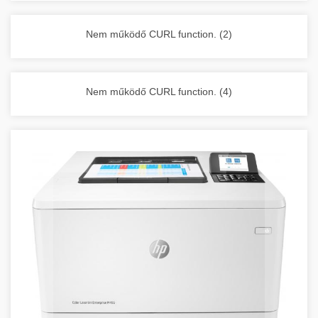
vállalkozása zavartalan működését.
Nagykonyhai berendezések komplett
Nem működő CURL function. (2)
választéka - chef-iparikonyhagepek.hu
kereskedelmi konyhai megoldások és komplett
felszerelések
Nem működő CURL function. (4)