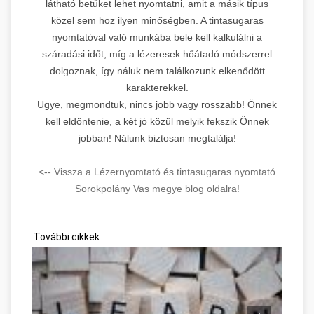
látható betűket lehet nyomtatni, amit a másik típus
közel sem hoz ilyen minőségben. A tintasugaras
nyomtatóval való munkába bele kell kalkulálni a
száradási időt, míg a lézeresek hőátadó módszerrel
dolgoznak, így náluk nem találkozunk elkenődött
karakterekkel.
Ugye, megmondtuk, nincs jobb vagy rosszabb! Önnek
kell eldöntenie, a két jó közül melyik fekszik Önnek
jobban! Nálunk biztosan megtalálja!
<-- Vissza a Lézernyomtató és tintasugaras nyomtató
Sorokpolány Vas megye blog oldalra!
További cikkek