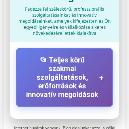
Fedezze fel széleskörű, professzionális
szolgáltatásainkat és innovatív
megoldásainkat, amelyek kifejezetten az Ön
egyedi igényeire és vállalkozása sikeres
növekedésére lettek kialakítva
📂 Teljes körű
szakmai
+
szolgáltatások,
erőforrások és
innovatív megoldások
⚡ 1. Legjobb Elektromos Roller
+
Szerviz
Internet búvárok vagyunk. Blog oldalunkat azzal a céllal