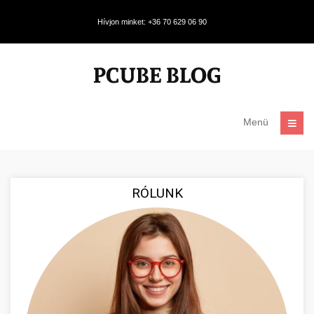
Hívjon minket: +36 70 629 06 90
Menü
RÓLUNK