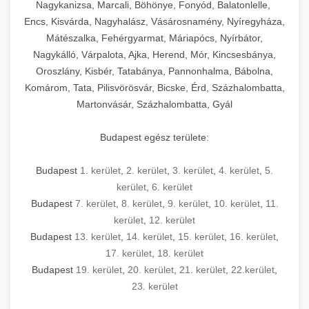
mosószer- és öblítőszer-adagolással,
tisztíthatók, szétszerelhetők és karbantarthatók,
berendezést magában foglal, amely szükséges
Nagykanizsa, Marcali, Böhönye, Fonyód, Balatonlelle,
Ipari sütők és gőzpárolók katalógusa -
használatot, miközben megfelel az összes
hőmérsékletet és vízminőséget figyelő
megfelelnek az összes élelmiszer-biztonsági
egy modern, hatékonyan működő
Encs, Kisvárda, Nagyhalász, Vásárosnamény, Nyíregyháza,
chef-iparikonyhagepek.hu
higiéniai előírásnak.
rendszerekkel, valamint energiatakarékos
előírásnak. Különböző teljesítményű modellek
Mátészalka, Fehérgyarmat, Máriapócs, Nyírbátor,
kereskedelmi konyha komplett felszereléséhez
kereskedelmi konvekciós sütő és kombinált
technológiával rendelkeznek. A rozsdamentes
Nagykálló, Várpalota, Ajka, Herend, Mór, Kincsesbánya,
állnak rendelkezésre asztali és állványos
és működtetéséhez. Az alapvető
berendezések
Ipari hűtőberendezések széles
Oroszlány, Kisbér, Tatabánya, Pannonhalma, Bábolna,
acél konstrukció és a könnyen hozzáférhető
kivitelben, az egyedi igények és a
főzőberendezésektől (tűzhelyek, sütők,
választéka - chef-iparikonyhagepek.hu
Komárom, Tata, Pilisvörösvár, Bicske, Érd, Százhalombatta,
karbantartási pontok biztosítják a hosszú
feldolgozandó mennyiségek függvényében.
grillsütők, frittőzök) kezdve a speciális
Martonvásár, Százhalombatta, Gyál
kereskedelmi hűtőegység és hűtőkamra rendszerek
élettartamot és az egyszerű üzemeltetést.
Biztonságos kezelést biztosító védőburkolatok
feldolgozógépeken (szeletelők, aprítók,
és kapcsolók védelmet nyújtanak a kezelők
mixerek) át egészen a hűtő- és fagyasztó
Budapest egész területe:
Ipari mosogatógépek teljes kínálata -
számára.
berendezésekig, mosogatógépekig és
chef-iparikonyhagepek.hu
kiegészítő eszközökig mindent egy helyen
Budapest
1. kerület
,
2. kerület
,
3. kerület
,
4. kerület
,
5.
kereskedelmi mosogatógép és tisztítóberendezések
Sajtreszelő gépek szakmai választéka -
megtalál. Szakértő tanácsadóink segítenek a
kerület
,
6. kerület
chef-iparikonyhagepek.hu
megfelelő berendezések kiválasztásában, a
Budapest
7. kerület
,
8. kerület
,
9. kerület
,
10. kerület
,
11.
konyha optimális elrendezésének
kereskedelmi sajtreszelő és aprítógépek
kerület
,
12. kerület
megtervezésében, valamint a telepítés és az
Budapest
13. kerület
,
14. kerület
,
15. kerület
,
16. kerület
,
17. kerület
,
18. kerület
üzembe helyezés koordinálásában. Hosszú távú
Budapest
19. kerület
,
20. kerület
,
21. kerület
,
22.kerület
,
garancia, gyors szerviz és folyamatos műszaki
23. kerület
támogatás biztosítja az Ön nyugalmát és