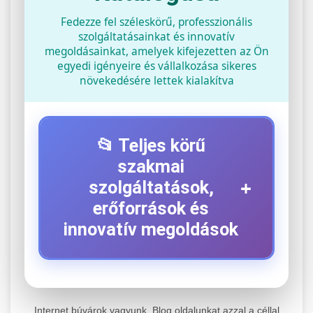
Fedezze fel széleskörű, professzionális
szolgáltatásainkat és innovatív
megoldásainkat, amelyek kifejezetten az Ön
egyedi igényeire és vállalkozása sikeres
növekedésére lettek kialakítva
📂 Teljes körű
szakmai
+
szolgáltatások,
erőforrások és
innovatív megoldások
⚡ 1. Legjobb Elektromos Roller
+
Szerviz
Internet búvárok vagyunk. Blog oldalunkat azzal a céllal