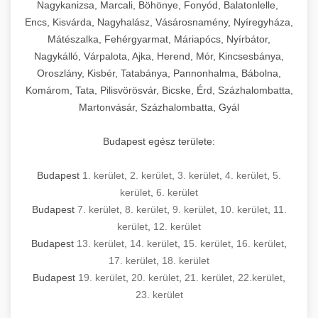
mosószer- és öblítőszer-adagolással,
tisztíthatók, szétszerelhetők és karbantarthatók,
berendezést magában foglal, amely szükséges
Nagykanizsa, Marcali, Böhönye, Fonyód, Balatonlelle,
Ipari sütők és gőzpárolók katalógusa -
használatot, miközben megfelel az összes
hőmérsékletet és vízminőséget figyelő
megfelelnek az összes élelmiszer-biztonsági
egy modern, hatékonyan működő
Encs, Kisvárda, Nagyhalász, Vásárosnamény, Nyíregyháza,
chef-iparikonyhagepek.hu
higiéniai előírásnak.
rendszerekkel, valamint energiatakarékos
előírásnak. Különböző teljesítményű modellek
Mátészalka, Fehérgyarmat, Máriapócs, Nyírbátor,
kereskedelmi konyha komplett felszereléséhez
kereskedelmi konvekciós sütő és kombinált
technológiával rendelkeznek. A rozsdamentes
Nagykálló, Várpalota, Ajka, Herend, Mór, Kincsesbánya,
állnak rendelkezésre asztali és állványos
és működtetéséhez. Az alapvető
berendezések
Ipari hűtőberendezések széles
Oroszlány, Kisbér, Tatabánya, Pannonhalma, Bábolna,
acél konstrukció és a könnyen hozzáférhető
kivitelben, az egyedi igények és a
főzőberendezésektől (tűzhelyek, sütők,
választéka - chef-iparikonyhagepek.hu
Komárom, Tata, Pilisvörösvár, Bicske, Érd, Százhalombatta,
karbantartási pontok biztosítják a hosszú
feldolgozandó mennyiségek függvényében.
grillsütők, frittőzök) kezdve a speciális
Martonvásár, Százhalombatta, Gyál
kereskedelmi hűtőegység és hűtőkamra rendszerek
élettartamot és az egyszerű üzemeltetést.
Biztonságos kezelést biztosító védőburkolatok
feldolgozógépeken (szeletelők, aprítók,
és kapcsolók védelmet nyújtanak a kezelők
mixerek) át egészen a hűtő- és fagyasztó
Budapest egész területe:
Ipari mosogatógépek teljes kínálata -
számára.
berendezésekig, mosogatógépekig és
chef-iparikonyhagepek.hu
kiegészítő eszközökig mindent egy helyen
Budapest
1. kerület
,
2. kerület
,
3. kerület
,
4. kerület
,
5.
kereskedelmi mosogatógép és tisztítóberendezések
Sajtreszelő gépek szakmai választéka -
megtalál. Szakértő tanácsadóink segítenek a
kerület
,
6. kerület
chef-iparikonyhagepek.hu
megfelelő berendezések kiválasztásában, a
Budapest
7. kerület
,
8. kerület
,
9. kerület
,
10. kerület
,
11.
konyha optimális elrendezésének
kereskedelmi sajtreszelő és aprítógépek
kerület
,
12. kerület
megtervezésében, valamint a telepítés és az
Budapest
13. kerület
,
14. kerület
,
15. kerület
,
16. kerület
,
17. kerület
,
18. kerület
üzembe helyezés koordinálásában. Hosszú távú
Budapest
19. kerület
,
20. kerület
,
21. kerület
,
22.kerület
,
garancia, gyors szerviz és folyamatos műszaki
23. kerület
támogatás biztosítja az Ön nyugalmát és