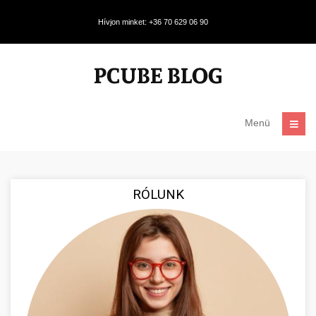
Hívjon minket: +36 70 629 06 90
Menü
RÓLUNK