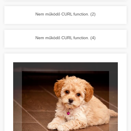
vállalkozása zavartalan működését.
Nagykonyhai berendezések komplett
Nem működő CURL function. (2)
választéka - chef-iparikonyhagepek.hu
kereskedelmi konyhai megoldások és komplett
felszerelések
Nem működő CURL function. (4)