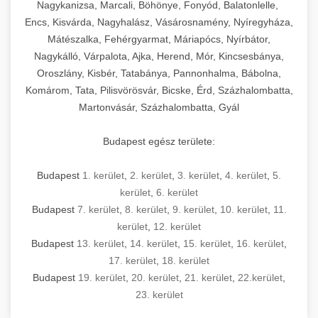
mosószer- és öblítőszer-adagolással,
tisztíthatók, szétszerelhetők és karbantarthatók,
berendezést magában foglal, amely szükséges
Nagykanizsa, Marcali, Böhönye, Fonyód, Balatonlelle,
Ipari sütők és gőzpárolók katalógusa -
használatot, miközben megfelel az összes
hőmérsékletet és vízminőséget figyelő
megfelelnek az összes élelmiszer-biztonsági
egy modern, hatékonyan működő
Encs, Kisvárda, Nagyhalász, Vásárosnamény, Nyíregyháza,
chef-iparikonyhagepek.hu
higiéniai előírásnak.
rendszerekkel, valamint energiatakarékos
előírásnak. Különböző teljesítményű modellek
Mátészalka, Fehérgyarmat, Máriapócs, Nyírbátor,
kereskedelmi konyha komplett felszereléséhez
kereskedelmi konvekciós sütő és kombinált
technológiával rendelkeznek. A rozsdamentes
Nagykálló, Várpalota, Ajka, Herend, Mór, Kincsesbánya,
állnak rendelkezésre asztali és állványos
és működtetéséhez. Az alapvető
berendezések
Ipari hűtőberendezések széles
Oroszlány, Kisbér, Tatabánya, Pannonhalma, Bábolna,
acél konstrukció és a könnyen hozzáférhető
kivitelben, az egyedi igények és a
főzőberendezésektől (tűzhelyek, sütők,
választéka - chef-iparikonyhagepek.hu
Komárom, Tata, Pilisvörösvár, Bicske, Érd, Százhalombatta,
karbantartási pontok biztosítják a hosszú
feldolgozandó mennyiségek függvényében.
grillsütők, frittőzök) kezdve a speciális
Martonvásár, Százhalombatta, Gyál
kereskedelmi hűtőegység és hűtőkamra rendszerek
élettartamot és az egyszerű üzemeltetést.
Biztonságos kezelést biztosító védőburkolatok
feldolgozógépeken (szeletelők, aprítók,
és kapcsolók védelmet nyújtanak a kezelők
mixerek) át egészen a hűtő- és fagyasztó
Budapest egész területe:
Ipari mosogatógépek teljes kínálata -
számára.
berendezésekig, mosogatógépekig és
chef-iparikonyhagepek.hu
kiegészítő eszközökig mindent egy helyen
Budapest
1. kerület
,
2. kerület
,
3. kerület
,
4. kerület
,
5.
kereskedelmi mosogatógép és tisztítóberendezések
Sajtreszelő gépek szakmai választéka -
megtalál. Szakértő tanácsadóink segítenek a
kerület
,
6. kerület
chef-iparikonyhagepek.hu
megfelelő berendezések kiválasztásában, a
Budapest
7. kerület
,
8. kerület
,
9. kerület
,
10. kerület
,
11.
konyha optimális elrendezésének
kereskedelmi sajtreszelő és aprítógépek
kerület
,
12. kerület
megtervezésében, valamint a telepítés és az
Budapest
13. kerület
,
14. kerület
,
15. kerület
,
16. kerület
,
17. kerület
,
18. kerület
üzembe helyezés koordinálásában. Hosszú távú
Budapest
19. kerület
,
20. kerület
,
21. kerület
,
22.kerület
,
garancia, gyors szerviz és folyamatos műszaki
23. kerület
támogatás biztosítja az Ön nyugalmát és