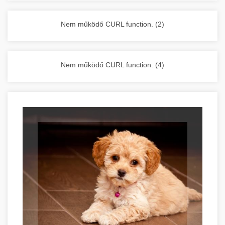
vállalkozása zavartalan működését.
Nagykonyhai berendezések komplett
Nem működő CURL function. (2)
választéka - chef-iparikonyhagepek.hu
kereskedelmi konyhai megoldások és komplett
felszerelések
Nem működő CURL function. (4)