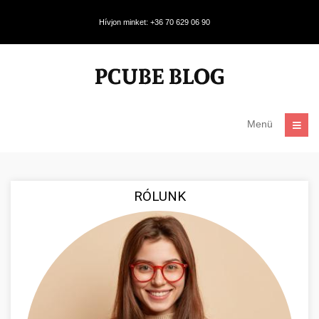
Hívjon minket: +36 70 629 06 90
Menü
RÓLUNK