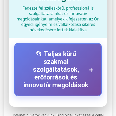
Fedezze fel széleskörű, professzionális
szolgáltatásainkat és innovatív
megoldásainkat, amelyek kifejezetten az Ön
egyedi igényeire és vállalkozása sikeres
növekedésére lettek kialakítva
📂 Teljes körű
szakmai
+
szolgáltatások,
erőforrások és
innovatív megoldások
⚡ 1. Legjobb Elektromos Roller
+
Szerviz
Internet búvárok vagyunk. Blog oldalunkat azzal a céllal