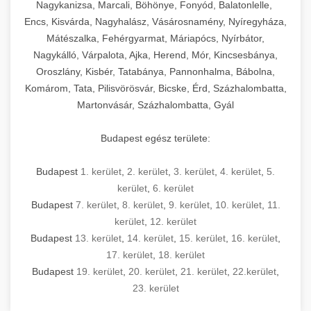
mosószer- és öblítőszer-adagolással,
tisztíthatók, szétszerelhetők és karbantarthatók,
berendezést magában foglal, amely szükséges
Nagykanizsa, Marcali, Böhönye, Fonyód, Balatonlelle,
Ipari sütők és gőzpárolók katalógusa -
használatot, miközben megfelel az összes
hőmérsékletet és vízminőséget figyelő
megfelelnek az összes élelmiszer-biztonsági
egy modern, hatékonyan működő
Encs, Kisvárda, Nagyhalász, Vásárosnamény, Nyíregyháza,
chef-iparikonyhagepek.hu
higiéniai előírásnak.
rendszerekkel, valamint energiatakarékos
előírásnak. Különböző teljesítményű modellek
Mátészalka, Fehérgyarmat, Máriapócs, Nyírbátor,
kereskedelmi konyha komplett felszereléséhez
kereskedelmi konvekciós sütő és kombinált
technológiával rendelkeznek. A rozsdamentes
Nagykálló, Várpalota, Ajka, Herend, Mór, Kincsesbánya,
állnak rendelkezésre asztali és állványos
és működtetéséhez. Az alapvető
berendezések
Ipari hűtőberendezések széles
Oroszlány, Kisbér, Tatabánya, Pannonhalma, Bábolna,
acél konstrukció és a könnyen hozzáférhető
kivitelben, az egyedi igények és a
főzőberendezésektől (tűzhelyek, sütők,
választéka - chef-iparikonyhagepek.hu
Komárom, Tata, Pilisvörösvár, Bicske, Érd, Százhalombatta,
karbantartási pontok biztosítják a hosszú
feldolgozandó mennyiségek függvényében.
grillsütők, frittőzök) kezdve a speciális
Martonvásár, Százhalombatta, Gyál
kereskedelmi hűtőegység és hűtőkamra rendszerek
élettartamot és az egyszerű üzemeltetést.
Biztonságos kezelést biztosító védőburkolatok
feldolgozógépeken (szeletelők, aprítók,
és kapcsolók védelmet nyújtanak a kezelők
mixerek) át egészen a hűtő- és fagyasztó
Budapest egész területe:
Ipari mosogatógépek teljes kínálata -
számára.
berendezésekig, mosogatógépekig és
chef-iparikonyhagepek.hu
kiegészítő eszközökig mindent egy helyen
Budapest
1. kerület
,
2. kerület
,
3. kerület
,
4. kerület
,
5.
kereskedelmi mosogatógép és tisztítóberendezések
Sajtreszelő gépek szakmai választéka -
megtalál. Szakértő tanácsadóink segítenek a
kerület
,
6. kerület
chef-iparikonyhagepek.hu
megfelelő berendezések kiválasztásában, a
Budapest
7. kerület
,
8. kerület
,
9. kerület
,
10. kerület
,
11.
konyha optimális elrendezésének
kereskedelmi sajtreszelő és aprítógépek
kerület
,
12. kerület
megtervezésében, valamint a telepítés és az
Budapest
13. kerület
,
14. kerület
,
15. kerület
,
16. kerület
,
17. kerület
,
18. kerület
üzembe helyezés koordinálásában. Hosszú távú
Budapest
19. kerület
,
20. kerület
,
21. kerület
,
22.kerület
,
garancia, gyors szerviz és folyamatos műszaki
23. kerület
támogatás biztosítja az Ön nyugalmát és