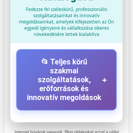
Fedezze fel széleskörű, professzionális
szolgáltatásainkat és innovatív
megoldásainkat, amelyek kifejezetten az Ön
egyedi igényeire és vállalkozása sikeres
növekedésére lettek kialakítva
📂 Teljes körű
szakmai
+
szolgáltatások,
erőforrások és
innovatív megoldások
⚡ 1. Legjobb Elektromos Roller
+
Szerviz
Internet búvárok vagyunk. Blog oldalunkat azzal a céllal