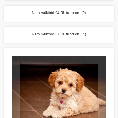
vállalkozása zavartalan működését.
Nagykonyhai berendezések komplett
Nem működő CURL function. (2)
választéka - chef-iparikonyhagepek.hu
kereskedelmi konyhai megoldások és komplett
felszerelések
Nem működő CURL function. (4)