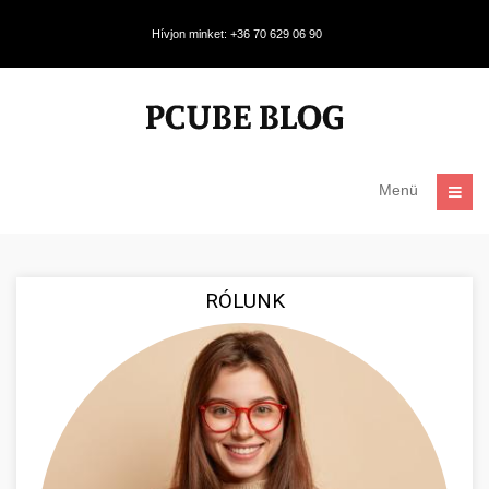
Hívjon minket: +36 70 629 06 90
Menü
RÓLUNK