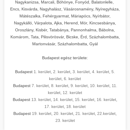
mosószer- és öblítőszer-adagolással,
tisztíthatók, szétszerelhetők és karbantarthatók,
berendezést magában foglal, amely szükséges
Nagykanizsa, Marcali, Böhönye, Fonyód, Balatonlelle,
Ipari sütők és gőzpárolók katalógusa -
használatot, miközben megfelel az összes
hőmérsékletet és vízminőséget figyelő
megfelelnek az összes élelmiszer-biztonsági
egy modern, hatékonyan működő
Encs, Kisvárda, Nagyhalász, Vásárosnamény, Nyíregyháza,
chef-iparikonyhagepek.hu
higiéniai előírásnak.
rendszerekkel, valamint energiatakarékos
előírásnak. Különböző teljesítményű modellek
Mátészalka, Fehérgyarmat, Máriapócs, Nyírbátor,
kereskedelmi konyha komplett felszereléséhez
kereskedelmi konvekciós sütő és kombinált
technológiával rendelkeznek. A rozsdamentes
Nagykálló, Várpalota, Ajka, Herend, Mór, Kincsesbánya,
állnak rendelkezésre asztali és állványos
és működtetéséhez. Az alapvető
berendezések
Ipari hűtőberendezések széles
Oroszlány, Kisbér, Tatabánya, Pannonhalma, Bábolna,
acél konstrukció és a könnyen hozzáférhető
kivitelben, az egyedi igények és a
főzőberendezésektől (tűzhelyek, sütők,
választéka - chef-iparikonyhagepek.hu
Komárom, Tata, Pilisvörösvár, Bicske, Érd, Százhalombatta,
karbantartási pontok biztosítják a hosszú
feldolgozandó mennyiségek függvényében.
grillsütők, frittőzök) kezdve a speciális
Martonvásár, Százhalombatta, Gyál
kereskedelmi hűtőegység és hűtőkamra rendszerek
élettartamot és az egyszerű üzemeltetést.
Biztonságos kezelést biztosító védőburkolatok
feldolgozógépeken (szeletelők, aprítók,
és kapcsolók védelmet nyújtanak a kezelők
mixerek) át egészen a hűtő- és fagyasztó
Budapest egész területe:
Ipari mosogatógépek teljes kínálata -
számára.
berendezésekig, mosogatógépekig és
chef-iparikonyhagepek.hu
kiegészítő eszközökig mindent egy helyen
Budapest
1. kerület
,
2. kerület
,
3. kerület
,
4. kerület
,
5.
kereskedelmi mosogatógép és tisztítóberendezések
Sajtreszelő gépek szakmai választéka -
megtalál. Szakértő tanácsadóink segítenek a
kerület
,
6. kerület
chef-iparikonyhagepek.hu
megfelelő berendezések kiválasztásában, a
Budapest
7. kerület
,
8. kerület
,
9. kerület
,
10. kerület
,
11.
konyha optimális elrendezésének
kereskedelmi sajtreszelő és aprítógépek
kerület
,
12. kerület
megtervezésében, valamint a telepítés és az
Budapest
13. kerület
,
14. kerület
,
15. kerület
,
16. kerület
,
17. kerület
,
18. kerület
üzembe helyezés koordinálásában. Hosszú távú
Budapest
19. kerület
,
20. kerület
,
21. kerület
,
22.kerület
,
garancia, gyors szerviz és folyamatos műszaki
23. kerület
támogatás biztosítja az Ön nyugalmát és