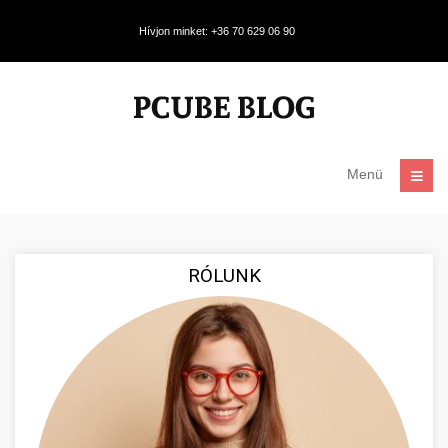
Hívjon minket: +36 70 629 06 90
Menü
RÓLUNK