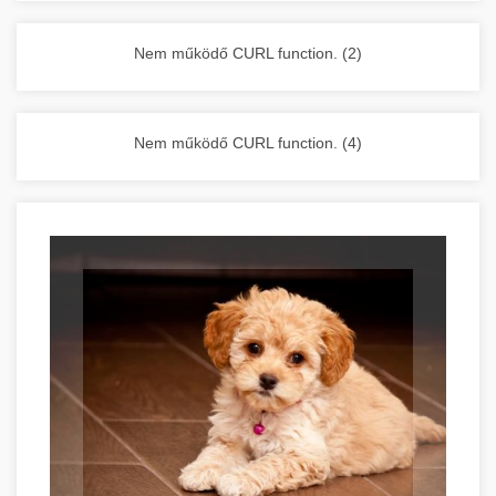
vállalkozása zavartalan működését.
Nagykonyhai berendezések komplett
Nem működő CURL function. (2)
választéka - chef-iparikonyhagepek.hu
kereskedelmi konyhai megoldások és komplett
felszerelések
Nem működő CURL function. (4)