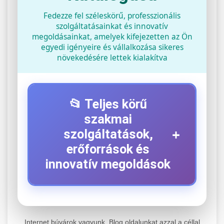
Fedezze fel széleskörű, professzionális
szolgáltatásainkat és innovatív
megoldásainkat, amelyek kifejezetten az Ön
egyedi igényeire és vállalkozása sikeres
növekedésére lettek kialakítva
📂 Teljes körű
szakmai
+
szolgáltatások,
erőforrások és
innovatív megoldások
⚡ 1. Legjobb Elektromos Roller
+
Szerviz
Internet búvárok vagyunk. Blog oldalunkat azzal a céllal