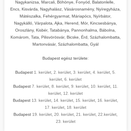
mosószer- és öblítőszer-adagolással,
tisztíthatók, szétszerelhetők és karbantarthatók,
berendezést magában foglal, amely szükséges
Nagykanizsa, Marcali, Böhönye, Fonyód, Balatonlelle,
Ipari sütők és gőzpárolók katalógusa -
használatot, miközben megfelel az összes
hőmérsékletet és vízminőséget figyelő
megfelelnek az összes élelmiszer-biztonsági
egy modern, hatékonyan működő
Encs, Kisvárda, Nagyhalász, Vásárosnamény, Nyíregyháza,
chef-iparikonyhagepek.hu
higiéniai előírásnak.
rendszerekkel, valamint energiatakarékos
előírásnak. Különböző teljesítményű modellek
Mátészalka, Fehérgyarmat, Máriapócs, Nyírbátor,
kereskedelmi konyha komplett felszereléséhez
kereskedelmi konvekciós sütő és kombinált
technológiával rendelkeznek. A rozsdamentes
Nagykálló, Várpalota, Ajka, Herend, Mór, Kincsesbánya,
állnak rendelkezésre asztali és állványos
és működtetéséhez. Az alapvető
berendezések
Ipari hűtőberendezések széles
Oroszlány, Kisbér, Tatabánya, Pannonhalma, Bábolna,
acél konstrukció és a könnyen hozzáférhető
kivitelben, az egyedi igények és a
főzőberendezésektől (tűzhelyek, sütők,
választéka - chef-iparikonyhagepek.hu
Komárom, Tata, Pilisvörösvár, Bicske, Érd, Százhalombatta,
karbantartási pontok biztosítják a hosszú
feldolgozandó mennyiségek függvényében.
grillsütők, frittőzök) kezdve a speciális
Martonvásár, Százhalombatta, Gyál
kereskedelmi hűtőegység és hűtőkamra rendszerek
élettartamot és az egyszerű üzemeltetést.
Biztonságos kezelést biztosító védőburkolatok
feldolgozógépeken (szeletelők, aprítók,
és kapcsolók védelmet nyújtanak a kezelők
mixerek) át egészen a hűtő- és fagyasztó
Budapest egész területe:
Ipari mosogatógépek teljes kínálata -
számára.
berendezésekig, mosogatógépekig és
chef-iparikonyhagepek.hu
kiegészítő eszközökig mindent egy helyen
Budapest
1. kerület
,
2. kerület
,
3. kerület
,
4. kerület
,
5.
kereskedelmi mosogatógép és tisztítóberendezések
Sajtreszelő gépek szakmai választéka -
megtalál. Szakértő tanácsadóink segítenek a
kerület
,
6. kerület
chef-iparikonyhagepek.hu
megfelelő berendezések kiválasztásában, a
Budapest
7. kerület
,
8. kerület
,
9. kerület
,
10. kerület
,
11.
konyha optimális elrendezésének
kereskedelmi sajtreszelő és aprítógépek
kerület
,
12. kerület
megtervezésében, valamint a telepítés és az
Budapest
13. kerület
,
14. kerület
,
15. kerület
,
16. kerület
,
17. kerület
,
18. kerület
üzembe helyezés koordinálásában. Hosszú távú
Budapest
19. kerület
,
20. kerület
,
21. kerület
,
22.kerület
,
garancia, gyors szerviz és folyamatos műszaki
23. kerület
támogatás biztosítja az Ön nyugalmát és