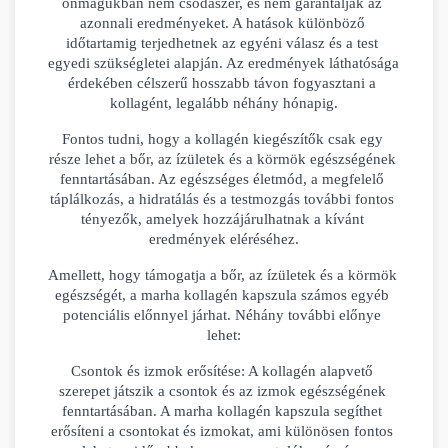
önmagukban nem csodaszer, és nem garantálják az 
azonnali eredményeket. A hatások különböző 
időtartamig terjedhetnek az egyéni válasz és a test 
egyedi szükségletei alapján. Az eredmények láthatósága 
érdekében célszerű hosszabb távon fogyasztani a 
kollagént, legalább néhány hónapig.
Fontos tudni, hogy a kollagén kiegészítők csak egy 
része lehet a bőr, az ízületek és a körmök egészségének 
fenntartásában. Az egészséges életmód, a megfelelő 
táplálkozás, a hidratálás és a testmozgás további fontos 
tényezők, amelyek hozzájárulhatnak a kívánt 
eredmények eléréséhez.
Amellett, hogy támogatja a bőr, az ízületek és a körmök 
egészségét, a marha kollagén kapszula számos egyéb 
potenciális előnnyel járhat. Néhány további előnye 
lehet:
Csontok és izmok erősítése: A kollagén alapvető 
szerepet játszik a csontok és az izmok egészségének 
fenntartásában. A marha kollagén kapszula segíthet 
erősíteni a csontokat és izmokat, ami különösen fontos 