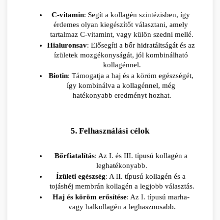
C-vitamin
: Segít a kollagén szintézisben, így 
érdemes olyan kiegészítőt választani, amely 
tartalmaz C-vitamint, vagy külön szedni mellé.
Hialuronsav
: Elősegíti a bőr hidratáltságát és az 
ízületek mozgékonyságát, jól kombinálható 
kollagénnel.
Biotin
: Támogatja a haj és a köröm egészségét, 
így kombinálva a kollagénnel, még 
hatékonyabb eredményt hozhat.
5. Felhasználási célok
Bőrfiatalítás
: Az I. és III. típusú kollagén a 
leghatékonyabb.
Ízületi egészség
: A II. típusú kollagén és a 
tojáshéj membrán kollagén a legjobb választás.
Haj és köröm erősítése
: Az I. típusú marha- 
vagy halkollagén a leghasznosabb.