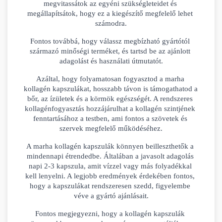
megvitassátok az egyéni szükségleteidet és 
megállapítsátok, hogy ez a kiegészítő megfelelő lehet 
számodra.
Fontos továbbá, hogy válassz megbízható gyártótól 
származó minőségi terméket, és tartsd be az ajánlott 
adagolást és használati útmutatót.
Azáltal, hogy folyamatosan fogyasztod a marha 
kollagén kapszulákat, hosszabb távon is támogathatod a 
bőr, az ízületek és a körmök egészségét. A rendszeres 
kollagénfogyasztás hozzájárulhat a kollagén szintjének 
fenntartásához a testben, ami fontos a szövetek és 
szervek megfelelő működéséhez.
A marha kollagén kapszulák könnyen beilleszthetők a 
mindennapi étrendedbe. Általában a javasolt adagolás 
napi 2-3 kapszula, amit vízzel vagy más folyadékkal 
kell lenyelni. A legjobb eredmények érdekében fontos, 
hogy a kapszulákat rendszeresen szedd, figyelembe 
véve a gyártó ajánlásait.
Fontos megjegyezni, hogy a kollagén kapszulák 