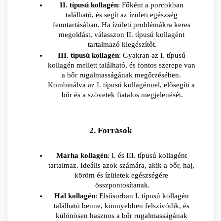
II. típusú kollagén
: Főként a porcokban 
található, és segít az ízületi egészség 
fenntartásában. Ha ízületi problémákra keres 
megoldást, válasszon II. típusú kollagént 
tartalmazó kiegészítőt.
III. típusú kollagén
: Gyakran az I. típusú 
kollagén mellett található, és fontos szerepe van 
a bőr rugalmasságának megőrzésében. 
Kombinálva az I. típusú kollagénnel, elősegíti a 
bőr és a szövetek fiatalos megjelenését.
2. Források
Marha kollagén
: I. és III. típusú kollagént 
tartalmaz. Ideális azok számára, akik a bőr, haj, 
köröm és ízületek egészségére 
összpontosítanak.
Hal kollagén
: Elsősorban I. típusú kollagén 
található benne, könnyebben felszívódik, és 
különösen hasznos a bőr rugalmasságának 