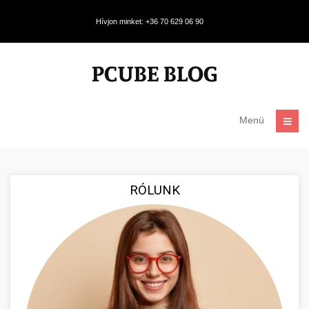
Hívjon minket: +36 70 629 06 90
Menü
RÓLUNK