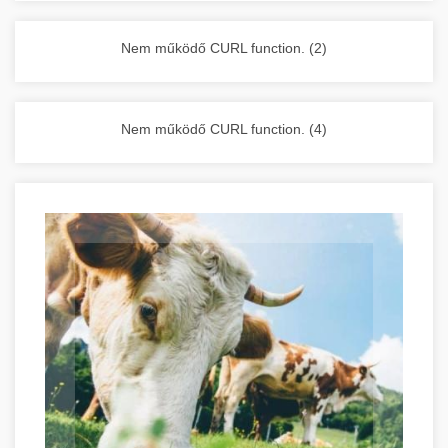
vállalkozása zavartalan működését.
Nagykonyhai berendezések komplett
Nem működő CURL function. (2)
választéka - chef-iparikonyhagepek.hu
kereskedelmi konyhai megoldások és komplett
felszerelések
Nem működő CURL function. (4)