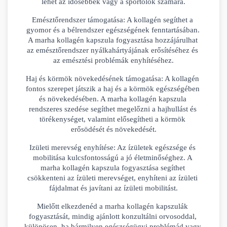
lehet az idősebbek vagy a sportolók számára.
Emésztőrendszer támogatása: A kollagén segíthet a 
gyomor és a bélrendszer egészségének fenntartásában. 
A marha kollagén kapszula fogyasztása hozzájárulhat 
az emésztőrendszer nyálkahártyájának erősítéséhez és 
az emésztési problémák enyhítéséhez.
Haj és körmök növekedésének támogatása: A kollagén 
fontos szerepet játszik a haj és a körmök egészségében 
és növekedésében. A marha kollagén kapszula 
rendszeres szedése segíthet megelőzni a hajhullást és 
törékenységet, valamint elősegítheti a körmök 
erősödését és növekedését.
Izületi merevség enyhítése: Az ízületek egészsége és 
mobilitása kulcsfontosságú a jó életminőséghez. A 
marha kollagén kapszula fogyasztása segíthet 
csökkenteni az ízületi merevséget, enyhíteni az ízületi 
fájdalmat és javítani az ízületi mobilitást.
Mielőtt elkezdenéd a marha kollagén kapszulák 
fogyasztását, mindig ajánlott konzultálni orvosoddal, 
különösen, ha bármilyen egészségügyi problémád vagy 