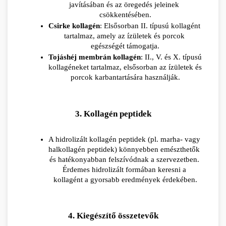
javításában és az öregedés jeleinek 
csökkentésében.
Csirke kollagén
: Elsősorban II. típusú kollagént 
tartalmaz, amely az ízületek és porcok 
egészségét támogatja.
Tojáshéj membrán kollagén
: II., V. és X. típusú 
kollagéneket tartalmaz, elsősorban az ízületek és 
porcok karbantartására használják.
3. Kollagén peptidek
A hidrolizált kollagén peptidek (pl. marha- vagy 
halkollagén peptidek) könnyebben emészthetők 
és hatékonyabban felszívódnak a szervezetben. 
Érdemes hidrolizált formában keresni a 
kollagént a gyorsabb eredmények érdekében.
4. Kiegészítő összetevők