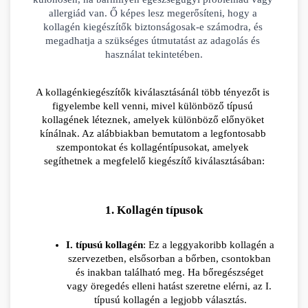
allergiád van. Ő képes lesz megerősíteni, hogy a 
kollagén kiegészítők biztonságosak-e számodra, és 
megadhatja a szükséges útmutatást az adagolás és 
használat tekintetében.
A kollagénkiegészítők kiválasztásánál több tényezőt is 
figyelembe kell venni, mivel különböző típusú 
kollagének léteznek, amelyek különböző előnyöket 
kínálnak. Az alábbiakban bemutatom a legfontosabb 
szempontokat és kollagéntípusokat, amelyek 
segíthetnek a megfelelő kiegészítő kiválasztásában:
1. Kollagén típusok
I. típusú kollagén
: Ez a leggyakoribb kollagén a 
szervezetben, elsősorban a bőrben, csontokban 
és inakban található meg. Ha bőregészséget 
vagy öregedés elleni hatást szeretne elérni, az I. 
típusú kollagén a legjobb választás.