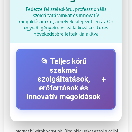
Fedezze fel széleskörű, professzionális
szolgáltatásainkat és innovatív
megoldásainkat, amelyek kifejezetten az Ön
egyedi igényeire és vállalkozása sikeres
növekedésére lettek kialakítva
📂 Teljes körű
szakmai
+
szolgáltatások,
erőforrások és
innovatív megoldások
⚡ 1. Legjobb Elektromos Roller
+
Szerviz
Internet búvárok vagyunk. Blog oldalunkat azzal a céllal