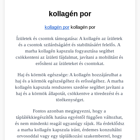
kollagén por
kollagén por
 kollagén por
Ízületek és csontok támogatása: A kollagén az ízületek 
és a csontok szilárdságáért és stabilitásáért felelős. A 
marha kollagén kapszula fogyasztása segíthet 
csökkenteni az ízületi fájdalmat, javítani a mobilitást és 
erősíteni az ízületeket és csontokat.
Haj és körmök egészsége: A kollagén hozzájárulhat a 
haj és a körmök egészségéhez és erősségéhez. A marha 
kollagén kapszula rendszeres szedése segíthet javítani a 
haj és a körmök állapotát, csökkentve a töredezést és a 
törékenységet.
Fontos azonban megjegyezni, hogy a 
táplálékkiegészítők hatása egyéntől függően változhat, 
és nem mindenki reagál ugyanúgy rájuk. Ha érdeklődsz 
a marha kollagén kapszula iránt, érdemes konzultálni 
orvosoddal vagy egy táplálkozási szakemberrel, hogy 