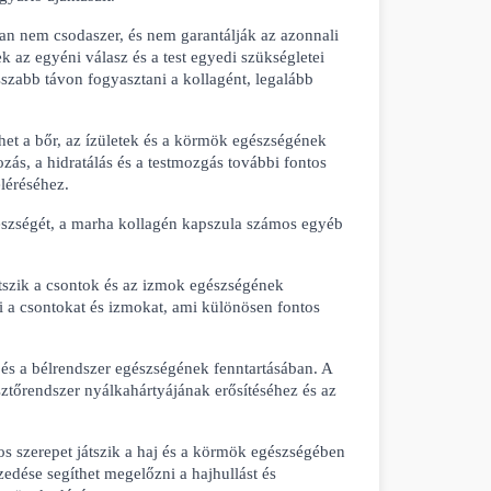
 nem csodaszer, és nem garantálják az azonnali 
az egyéni válasz és a test egyedi szükségletei 
zabb távon fogyasztani a kollagént, legalább 
het a bőr, az ízületek és a körmök egészségének 
ás, a hidratálás és a testmozgás további fontos 
léréséhez.
észségét, a marha kollagén kapszula számos egyéb 
tszik a csontok és az izmok egészségének 
i a csontokat és izmokat, ami különösen fontos 
s a bélrendszer egészségének fenntartásában. A 
tőrendszer nyálkahártyájának erősítéséhez és az 
 szerepet játszik a haj és a körmök egészségében 
dése segíthet megelőzni a hajhullást és 