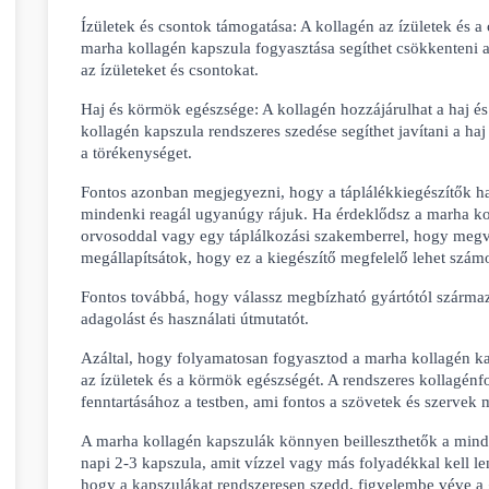
Ízületek és csontok támogatása: A kollagén az ízületek és a cs
marha kollagén kapszula fogyasztása segíthet csökkenteni az í
az ízületeket és csontokat.
Haj és körmök egészsége: A kollagén hozzájárulhat a haj é
kollagén kapszula rendszeres szedése segíthet javítani a haj
a törékenységet.
Fontos azonban megjegyezni, hogy a táplálékkiegészítők ha
mindenki reagál ugyanúgy rájuk. Ha érdeklődsz a marha kol
orvosoddal vagy egy táplálkozási szakemberrel, hogy megvit
megállapítsátok, hogy ez a kiegészítő megfelelő lehet szám
Fontos továbbá, hogy válassz megbízható gyártótól származó 
adagolást és használati útmutatót.
Azáltal, hogy folyamatosan fogyasztod a marha kollagén kap
az ízületek és a körmök egészségét. A rendszeres kollagénfo
fenntartásához a testben, ami fontos a szövetek és szerve
A marha kollagén kapszulák könnyen beilleszthetők a minde
napi 2-3 kapszula, amit vízzel vagy más folyadékkal kell l
hogy a kapszulákat rendszeresen szedd, figyelembe véve a g