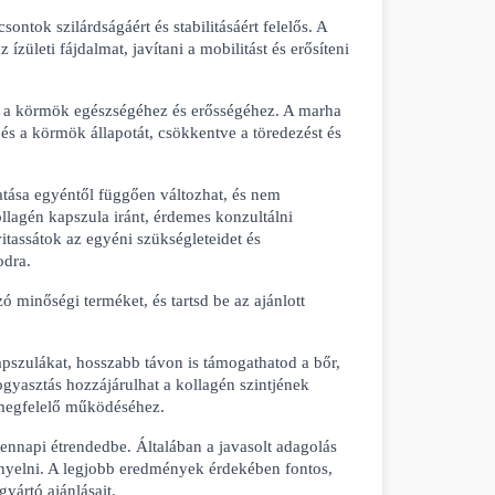
ontok szilárdságáért és stabilitásáért felelős. A 
zületi fájdalmat, javítani a mobilitást és erősíteni 
s a körmök egészségéhez és erősségéhez. A marha 
 és a körmök állapotát, csökkentve a töredezést és 
tása egyéntől függően változhat, és nem 
lagén kapszula iránt, érdemes konzultálni 
assátok az egyéni szükségleteidet és 
odra.
minőségi terméket, és tartsd be az ajánlott 
szulákat, hosszabb távon is támogathatod a bőr, 
gyasztás hozzájárulhat a kollagén szintjének 
k megfelelő működéséhez.
nnapi étrendedbe. Általában a javasolt adagolás 
enyelni. A legjobb eredmények érdekében fontos, 
yártó ajánlásait.