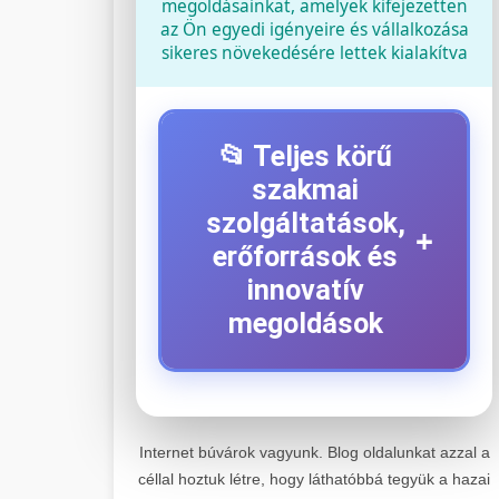
megoldásainkat, amelyek kifejezetten
az Ön egyedi igényeire és vállalkozása
sikeres növekedésére lettek kialakítva
📂 Teljes körű
szakmai
szolgáltatások,
+
erőforrások és
innovatív
megoldások
⚡ 1. Legjobb Elektromos
+
Roller Szerviz
Internet búvárok vagyunk. Blog oldalunkat azzal a
céllal hoztuk létre, hogy láthatóbbá tegyük a hazai
Kiemelkedő szakértelemmel