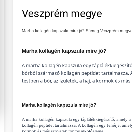
Veszprém megye
Marha kollagén kapszula mire jó? Sümeg Veszprém megy
Marha kollagén kapszula mire jó?
A marha kollagén kapszula egy táplálékkiegészít
bőrből származó kollagén peptidet tartalmazza. A
testben a bőr, az ízületek, a haj, a körmök és má
Marha kollagén kapszula mire jó?
A marha kollagén kapszula egy táplálékkiegészítő, amely 
kollagén peptidet tartalmazza. A kollagén egy fehérje, amely 
körmök és más szövetek fontos alkotóeleme.