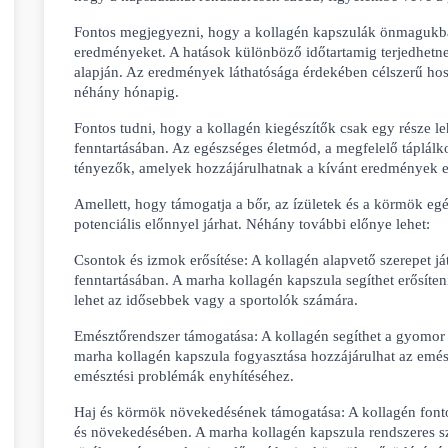
Fontos megjegyezni, hogy a kollagén kapszulák önmagukban
eredményeket. A hatások különböző időtartamig terjedhetnek 
alapján. Az eredmények láthatósága érdekében célszerű hoss
néhány hónapig.
Fontos tudni, hogy a kollagén kiegészítők csak egy része le
fenntartásában. Az egészséges életmód, a megfelelő táplálkoz
tényezők, amelyek hozzájárulhatnak a kívánt eredmények e
Amellett, hogy támogatja a bőr, az ízületek és a körmök eg
potenciális előnnyel járhat. Néhány további előnye lehet:
Csontok és izmok erősítése: A kollagén alapvető szerepet já
fenntartásában. A marha kollagén kapszula segíthet erősíten
lehet az idősebbek vagy a sportolók számára.
Emésztőrendszer támogatása: A kollagén segíthet a gyomor é
marha kollagén kapszula fogyasztása hozzájárulhat az emész
emésztési problémák enyhítéséhez.
Haj és körmök növekedésének támogatása: A kollagén fontos
és növekedésében. A marha kollagén kapszula rendszeres sze