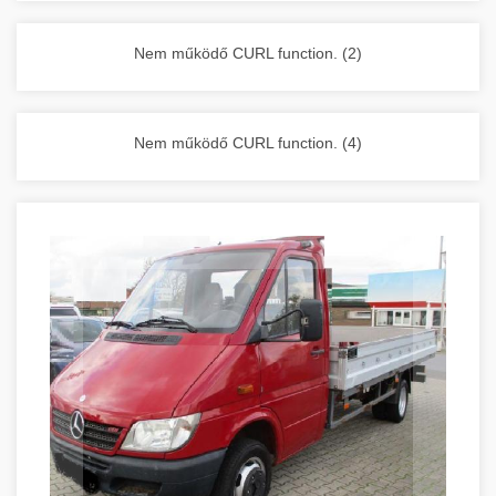
vállalkozása zavartalan működését.
Nagykonyhai berendezések komplett
Nem működő CURL function. (2)
választéka - chef-iparikonyhagepek.hu
kereskedelmi konyhai megoldások és komplett
felszerelések
Nem működő CURL function. (4)