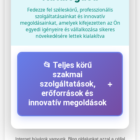
Fedezze fel széleskörű, professzionális
szolgáltatásainkat és innovatív
megoldásainkat, amelyek kifejezetten az Ön
egyedi igényeire és vállalkozása sikeres
növekedésére lettek kialakítva
📂 Teljes körű
szakmai
+
szolgáltatások,
erőforrások és
innovatív megoldások
⚡ 1. Legjobb Elektromos Roller
+
Szerviz
Internet búvárok vagyunk. Blog oldalunkat azzal a céllal