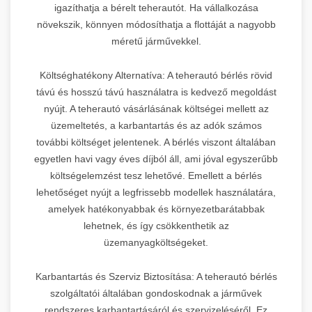
igazíthatja a bérelt teherautót. Ha vállalkozása
növekszik, könnyen módosíthatja a flottáját a nagyobb
méretű járművekkel.
Költséghatékony Alternatíva: A teherautó bérlés rövid
távú és hosszú távú használatra is kedvező megoldást
nyújt. A teherautó vásárlásának költségei mellett az
üzemeltetés, a karbantartás és az adók számos
további költséget jelentenek. A bérlés viszont általában
egyetlen havi vagy éves díjból áll, ami jóval egyszerűbb
költségelemzést tesz lehetővé. Emellett a bérlés
lehetőséget nyújt a legfrissebb modellek használatára,
amelyek hatékonyabbak és környezetbarátabbak
lehetnek, és így csökkenthetik az
üzemanyagköltségeket.
Karbantartás és Szerviz Biztosítása: A teherautó bérlés
szolgáltatói általában gondoskodnak a járművek
rendszeres karbantartásáról és szervizeléséről. Ez