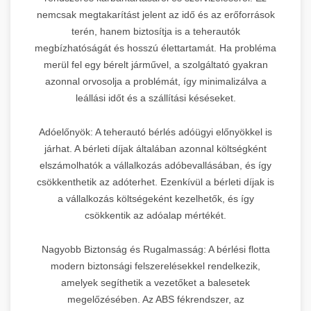
nemcsak megtakarítást jelent az idő és az erőforrások
terén, hanem biztosítja is a teherautók
megbízhatóságát és hosszú élettartamát. Ha probléma
merül fel egy bérelt járművel, a szolgáltató gyakran
azonnal orvosolja a problémát, így minimalizálva a
leállási időt és a szállítási késéseket.
Adóelőnyök: A teherautó bérlés adóügyi előnyökkel is
járhat. A bérleti díjak általában azonnal költségként
elszámolhatók a vállalkozás adóbevallásában, és így
csökkenthetik az adóterhet. Ezenkívül a bérleti díjak is
a vállalkozás költségeként kezelhetők, és így
csökkentik az adóalap mértékét.
Nagyobb Biztonság és Rugalmasság: A bérlési flotta
modern biztonsági felszerelésekkel rendelkezik,
amelyek segíthetik a vezetőket a balesetek
megelőzésében. Az ABS fékrendszer, az