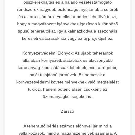
összkerékhajtás és a haladó vezetéstámogató
rendszerek nagyobb biztonságot nyújtanak a sofőrök
és az áru számára. Emellett a bérlés lehetővé teszi,
hogy a megváltozott igényekhez igazítson különböző
típusú teherautókat, így alkalmazkodva a szezonális
keresleti változásokhoz vagy az új projektjeihez.
Környezetvédelmi Előnyök: Az újabb teherautók
általában környezetbarátabbak és alacsonyabb
károsanyag-kibocsátásúak lehetnek, mint a régebbi,
saját tulajdonú járművek. Ez nemcsak a
környezetvédelmi követelményeknek való megfelelést
tükrözi, hanem potenciálisan csökkenti az
üzemanyagköltségeket is.
Zárszó
A teherautó bérlés számos előnnyel jár mind a
vállalkozások, mind a magánszemélyek számára. A