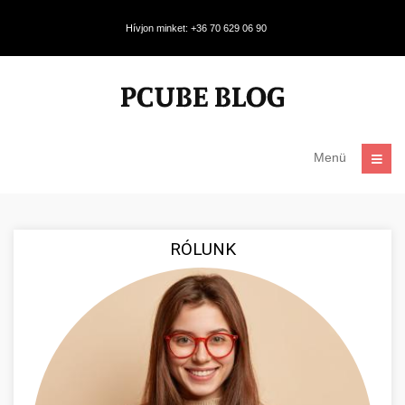
Hívjon minket: +36 70 629 06 90
Menü
RÓLUNK