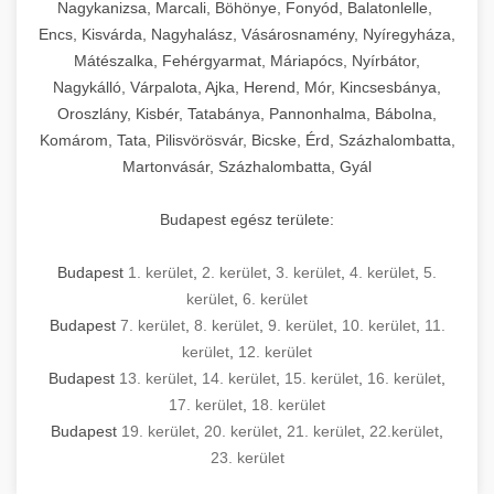
mosószer- és öblítőszer-adagolással,
tisztíthatók, szétszerelhetők és karbantarthatók,
berendezést magában foglal, amely szükséges
Nagykanizsa, Marcali, Böhönye, Fonyód, Balatonlelle,
Ipari sütők és gőzpárolók katalógusa -
használatot, miközben megfelel az összes
hőmérsékletet és vízminőséget figyelő
megfelelnek az összes élelmiszer-biztonsági
egy modern, hatékonyan működő
Encs, Kisvárda, Nagyhalász, Vásárosnamény, Nyíregyháza,
chef-iparikonyhagepek.hu
higiéniai előírásnak.
rendszerekkel, valamint energiatakarékos
előírásnak. Különböző teljesítményű modellek
Mátészalka, Fehérgyarmat, Máriapócs, Nyírbátor,
kereskedelmi konyha komplett felszereléséhez
kereskedelmi konvekciós sütő és kombinált
technológiával rendelkeznek. A rozsdamentes
Nagykálló, Várpalota, Ajka, Herend, Mór, Kincsesbánya,
állnak rendelkezésre asztali és állványos
és működtetéséhez. Az alapvető
berendezések
Ipari hűtőberendezések széles
Oroszlány, Kisbér, Tatabánya, Pannonhalma, Bábolna,
acél konstrukció és a könnyen hozzáférhető
kivitelben, az egyedi igények és a
főzőberendezésektől (tűzhelyek, sütők,
választéka - chef-iparikonyhagepek.hu
Komárom, Tata, Pilisvörösvár, Bicske, Érd, Százhalombatta,
karbantartási pontok biztosítják a hosszú
feldolgozandó mennyiségek függvényében.
grillsütők, frittőzök) kezdve a speciális
Martonvásár, Százhalombatta, Gyál
kereskedelmi hűtőegység és hűtőkamra rendszerek
élettartamot és az egyszerű üzemeltetést.
Biztonságos kezelést biztosító védőburkolatok
feldolgozógépeken (szeletelők, aprítók,
és kapcsolók védelmet nyújtanak a kezelők
mixerek) át egészen a hűtő- és fagyasztó
Budapest egész területe:
Ipari mosogatógépek teljes kínálata -
számára.
berendezésekig, mosogatógépekig és
chef-iparikonyhagepek.hu
kiegészítő eszközökig mindent egy helyen
Budapest
1. kerület
,
2. kerület
,
3. kerület
,
4. kerület
,
5.
kereskedelmi mosogatógép és tisztítóberendezések
Sajtreszelő gépek szakmai választéka -
megtalál. Szakértő tanácsadóink segítenek a
kerület
,
6. kerület
chef-iparikonyhagepek.hu
megfelelő berendezések kiválasztásában, a
Budapest
7. kerület
,
8. kerület
,
9. kerület
,
10. kerület
,
11.
konyha optimális elrendezésének
kereskedelmi sajtreszelő és aprítógépek
kerület
,
12. kerület
megtervezésében, valamint a telepítés és az
Budapest
13. kerület
,
14. kerület
,
15. kerület
,
16. kerület
,
17. kerület
,
18. kerület
üzembe helyezés koordinálásában. Hosszú távú
Budapest
19. kerület
,
20. kerület
,
21. kerület
,
22.kerület
,
garancia, gyors szerviz és folyamatos műszaki
23. kerület
támogatás biztosítja az Ön nyugalmát és