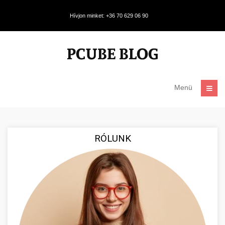
Hívjon minket: +36 70 629 06 90
Menü
RÓLUNK