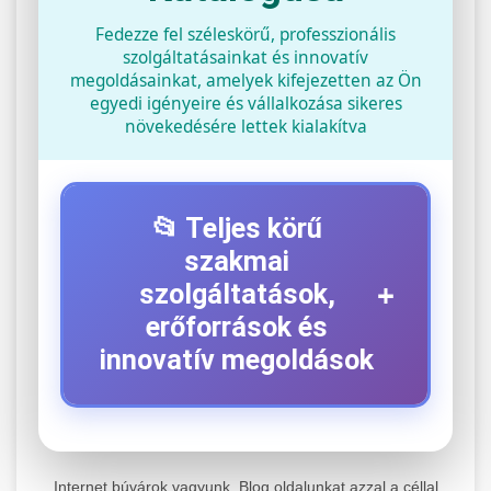
Fedezze fel széleskörű, professzionális
szolgáltatásainkat és innovatív
megoldásainkat, amelyek kifejezetten az Ön
egyedi igényeire és vállalkozása sikeres
növekedésére lettek kialakítva
📂 Teljes körű
szakmai
+
szolgáltatások,
erőforrások és
innovatív megoldások
⚡ 1. Legjobb Elektromos Roller
+
Szerviz
Internet búvárok vagyunk. Blog oldalunkat azzal a céllal