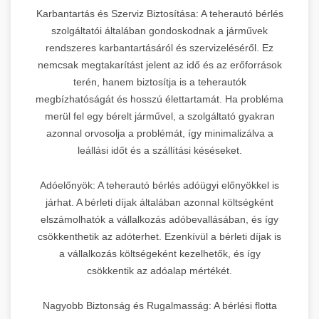
Karbantartás és Szerviz Biztosítása: A teherautó bérlés
szolgáltatói általában gondoskodnak a járművek
rendszeres karbantartásáról és szervizeléséről. Ez
nemcsak megtakarítást jelent az idő és az erőforrások
terén, hanem biztosítja is a teherautók
megbízhatóságát és hosszú élettartamát. Ha probléma
merül fel egy bérelt járművel, a szolgáltató gyakran
azonnal orvosolja a problémát, így minimalizálva a
leállási időt és a szállítási késéseket.
Adóelőnyök: A teherautó bérlés adóügyi előnyökkel is
járhat. A bérleti díjak általában azonnal költségként
elszámolhatók a vállalkozás adóbevallásában, és így
csökkenthetik az adóterhet. Ezenkívül a bérleti díjak is
a vállalkozás költségeként kezelhetők, és így
csökkentik az adóalap mértékét.
Nagyobb Biztonság és Rugalmasság: A bérlési flotta