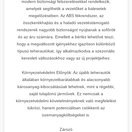
modern biztonsági felszerelésekkel rendelkezik,
amelyek segíthetik a vezetőket a balesetek
megelőzésében. Az ABS fékrendszer, az
összkerékhajtás és a haladó vezetéstámogató
rendszerek nagyobb biztonságot nyújtanak a sofőrök
és az áru számára. Emellett a bérlés lehetővé teszi,
hogy a megváltozott igényekhez igazítson különböző
típusú teherautókat, így alkalmazkodva a szezonális
keresleti változásokhoz vagy az új projektjeihez.
Környezetvédelmi Előnyök: Az újabb teherautók
általában környezetbarátabbak és alacsonyabb
károsanyag-kibocsátásúak lehetnek, mint a régebbi,
saját tulajdonú járművek. Ez nemcsak a
környezetvédelmi követelményeknek való megfelelést
tükrözi, hanem potenciálisan csökkenti az
üzemanyagköltségeket is.
Zárszó