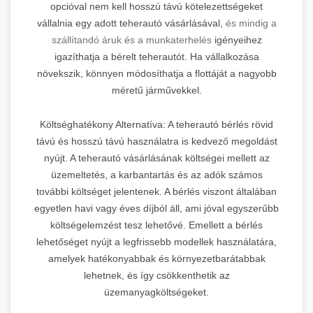
opcióval nem kell hosszú távú kötelezettségeket
vállalnia egy adott teherautó vásárlásával,
és mindig a
szállítandó áruk és a munkaterhelés
igényeihez
igazíthatja a bérelt teherautót. Ha vállalkozása
növekszik, könnyen módosíthatja a flottáját a nagyobb
méretű járművekkel.
Költséghatékony Alternatíva: A teherautó bérlés rövid
távú és hosszú távú használatra is kedvező megoldást
nyújt. A teherautó vásárlásának költségei mellett az
üzemeltetés, a karbantartás és az adók számos
további költséget jelentenek. A bérlés viszont általában
egyetlen havi vagy éves díjból áll, ami jóval egyszerűbb
költségelemzést tesz lehetővé. Emellett a bérlés
lehetőséget nyújt a legfrissebb modellek használatára,
amelyek hatékonyabbak és környezetbarátabbak
lehetnek, és így csökkenthetik az
üzemanyagköltségeket.