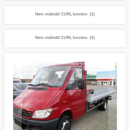
vállalkozása zavartalan működését.
Nagykonyhai berendezések komplett
Nem működő CURL function. (2)
választéka - chef-iparikonyhagepek.hu
kereskedelmi konyhai megoldások és komplett
felszerelések
Nem működő CURL function. (4)