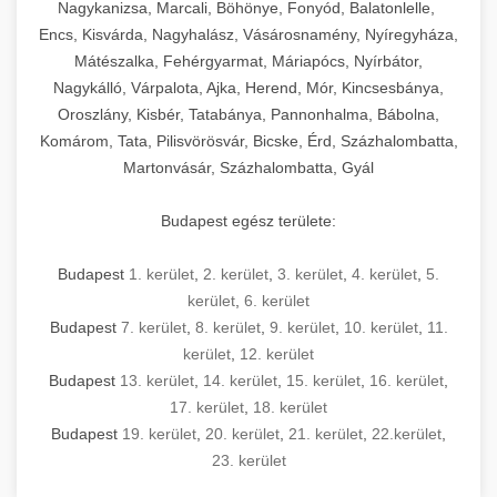
mosószer- és öblítőszer-adagolással,
tisztíthatók, szétszerelhetők és karbantarthatók,
berendezést magában foglal, amely szükséges
Nagykanizsa, Marcali, Böhönye, Fonyód, Balatonlelle,
Ipari sütők és gőzpárolók katalógusa -
használatot, miközben megfelel az összes
hőmérsékletet és vízminőséget figyelő
megfelelnek az összes élelmiszer-biztonsági
egy modern, hatékonyan működő
Encs, Kisvárda, Nagyhalász, Vásárosnamény, Nyíregyháza,
chef-iparikonyhagepek.hu
higiéniai előírásnak.
rendszerekkel, valamint energiatakarékos
előírásnak. Különböző teljesítményű modellek
Mátészalka, Fehérgyarmat, Máriapócs, Nyírbátor,
kereskedelmi konyha komplett felszereléséhez
kereskedelmi konvekciós sütő és kombinált
technológiával rendelkeznek. A rozsdamentes
Nagykálló, Várpalota, Ajka, Herend, Mór, Kincsesbánya,
állnak rendelkezésre asztali és állványos
és működtetéséhez. Az alapvető
berendezések
Ipari hűtőberendezések széles
Oroszlány, Kisbér, Tatabánya, Pannonhalma, Bábolna,
acél konstrukció és a könnyen hozzáférhető
kivitelben, az egyedi igények és a
főzőberendezésektől (tűzhelyek, sütők,
választéka - chef-iparikonyhagepek.hu
Komárom, Tata, Pilisvörösvár, Bicske, Érd, Százhalombatta,
karbantartási pontok biztosítják a hosszú
feldolgozandó mennyiségek függvényében.
grillsütők, frittőzök) kezdve a speciális
Martonvásár, Százhalombatta, Gyál
kereskedelmi hűtőegység és hűtőkamra rendszerek
élettartamot és az egyszerű üzemeltetést.
Biztonságos kezelést biztosító védőburkolatok
feldolgozógépeken (szeletelők, aprítók,
és kapcsolók védelmet nyújtanak a kezelők
mixerek) át egészen a hűtő- és fagyasztó
Budapest egész területe:
Ipari mosogatógépek teljes kínálata -
számára.
berendezésekig, mosogatógépekig és
chef-iparikonyhagepek.hu
kiegészítő eszközökig mindent egy helyen
Budapest
1. kerület
,
2. kerület
,
3. kerület
,
4. kerület
,
5.
kereskedelmi mosogatógép és tisztítóberendezések
Sajtreszelő gépek szakmai választéka -
megtalál. Szakértő tanácsadóink segítenek a
kerület
,
6. kerület
chef-iparikonyhagepek.hu
megfelelő berendezések kiválasztásában, a
Budapest
7. kerület
,
8. kerület
,
9. kerület
,
10. kerület
,
11.
konyha optimális elrendezésének
kereskedelmi sajtreszelő és aprítógépek
kerület
,
12. kerület
megtervezésében, valamint a telepítés és az
Budapest
13. kerület
,
14. kerület
,
15. kerület
,
16. kerület
,
17. kerület
,
18. kerület
üzembe helyezés koordinálásában. Hosszú távú
Budapest
19. kerület
,
20. kerület
,
21. kerület
,
22.kerület
,
garancia, gyors szerviz és folyamatos műszaki
23. kerület
támogatás biztosítja az Ön nyugalmát és