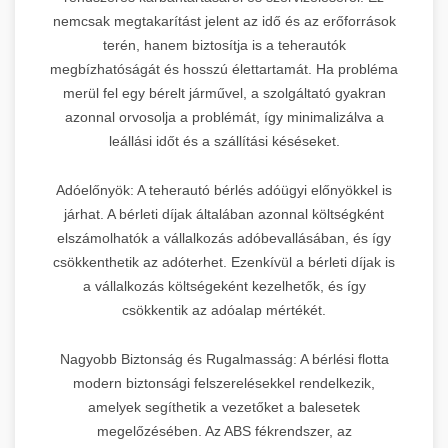
nemcsak megtakarítást jelent az idő és az erőforrások
terén, hanem biztosítja is a teherautók
megbízhatóságát és hosszú élettartamát. Ha probléma
merül fel egy bérelt járművel, a szolgáltató gyakran
azonnal orvosolja a problémát, így minimalizálva a
leállási időt és a szállítási késéseket.
Adóelőnyök: A teherautó bérlés adóügyi előnyökkel is
járhat. A bérleti díjak általában azonnal költségként
elszámolhatók a vállalkozás adóbevallásában, és így
csökkenthetik az adóterhet. Ezenkívül a bérleti díjak is
a vállalkozás költségeként kezelhetők, és így
csökkentik az adóalap mértékét.
Nagyobb Biztonság és Rugalmasság: A bérlési flotta
modern biztonsági felszerelésekkel rendelkezik,
amelyek segíthetik a vezetőket a balesetek
megelőzésében. Az ABS fékrendszer, az