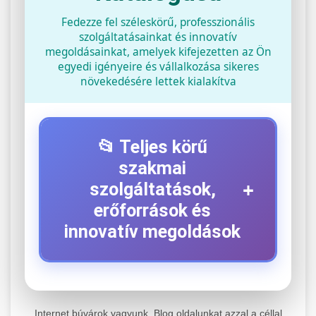
Fedezze fel széleskörű, professzionális
szolgáltatásainkat és innovatív
megoldásainkat, amelyek kifejezetten az Ön
egyedi igényeire és vállalkozása sikeres
növekedésére lettek kialakítva
📂 Teljes körű
szakmai
+
szolgáltatások,
erőforrások és
innovatív megoldások
⚡ 1. Legjobb Elektromos Roller
+
Szerviz
Internet búvárok vagyunk. Blog oldalunkat azzal a céllal