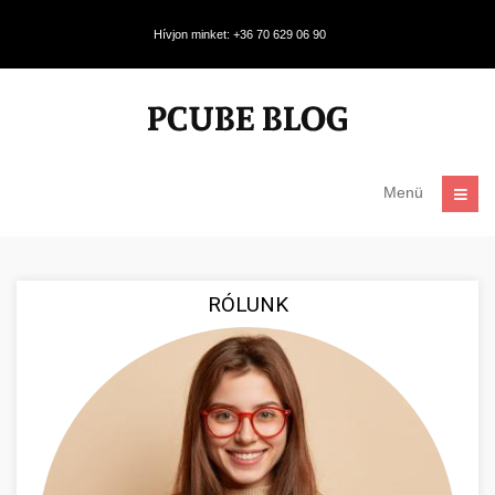
Hívjon minket: +36 70 629 06 90
Menü
RÓLUNK