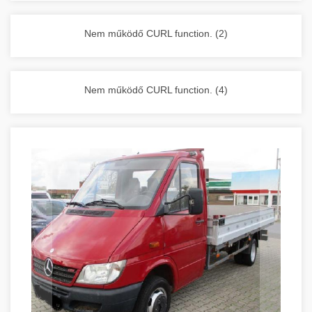
vállalkozása zavartalan működését.
Nagykonyhai berendezések komplett
Nem működő CURL function. (2)
választéka - chef-iparikonyhagepek.hu
kereskedelmi konyhai megoldások és komplett
felszerelések
Nem működő CURL function. (4)