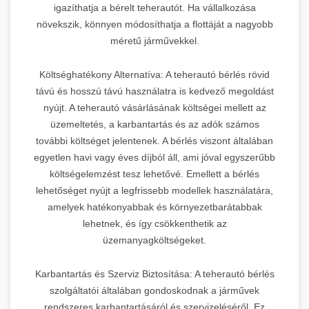
igazíthatja a bérelt teherautót. Ha vállalkozása
növekszik, könnyen módosíthatja a flottáját a nagyobb
méretű járművekkel.
Költséghatékony Alternatíva: A teherautó bérlés rövid
távú és hosszú távú használatra is kedvező megoldást
nyújt. A teherautó vásárlásának költségei mellett az
üzemeltetés, a karbantartás és az adók számos
további költséget jelentenek. A bérlés viszont általában
egyetlen havi vagy éves díjból áll, ami jóval egyszerűbb
költségelemzést tesz lehetővé. Emellett a bérlés
lehetőséget nyújt a legfrissebb modellek használatára,
amelyek hatékonyabbak és környezetbarátabbak
lehetnek, és így csökkenthetik az
üzemanyagköltségeket.
Karbantartás és Szerviz Biztosítása: A teherautó bérlés
szolgáltatói általában gondoskodnak a járművek
rendszeres karbantartásáról és szervizeléséről. Ez