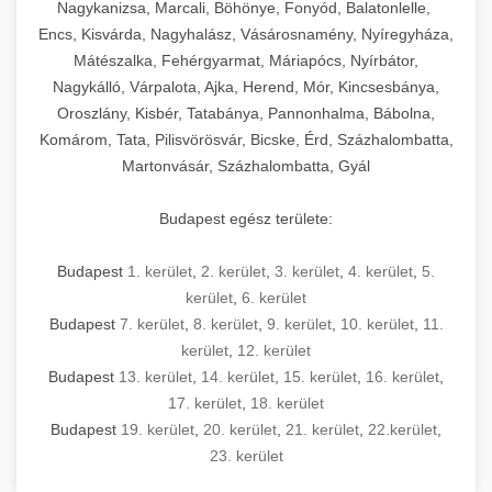
mosószer- és öblítőszer-adagolással,
tisztíthatók, szétszerelhetők és karbantarthatók,
berendezést magában foglal, amely szükséges
Nagykanizsa, Marcali, Böhönye, Fonyód, Balatonlelle,
Ipari sütők és gőzpárolók katalógusa -
használatot, miközben megfelel az összes
hőmérsékletet és vízminőséget figyelő
megfelelnek az összes élelmiszer-biztonsági
egy modern, hatékonyan működő
Encs, Kisvárda, Nagyhalász, Vásárosnamény, Nyíregyháza,
chef-iparikonyhagepek.hu
higiéniai előírásnak.
rendszerekkel, valamint energiatakarékos
előírásnak. Különböző teljesítményű modellek
Mátészalka, Fehérgyarmat, Máriapócs, Nyírbátor,
kereskedelmi konyha komplett felszereléséhez
kereskedelmi konvekciós sütő és kombinált
technológiával rendelkeznek. A rozsdamentes
Nagykálló, Várpalota, Ajka, Herend, Mór, Kincsesbánya,
állnak rendelkezésre asztali és állványos
és működtetéséhez. Az alapvető
berendezések
Ipari hűtőberendezések széles
Oroszlány, Kisbér, Tatabánya, Pannonhalma, Bábolna,
acél konstrukció és a könnyen hozzáférhető
kivitelben, az egyedi igények és a
főzőberendezésektől (tűzhelyek, sütők,
választéka - chef-iparikonyhagepek.hu
Komárom, Tata, Pilisvörösvár, Bicske, Érd, Százhalombatta,
karbantartási pontok biztosítják a hosszú
feldolgozandó mennyiségek függvényében.
grillsütők, frittőzök) kezdve a speciális
Martonvásár, Százhalombatta, Gyál
kereskedelmi hűtőegység és hűtőkamra rendszerek
élettartamot és az egyszerű üzemeltetést.
Biztonságos kezelést biztosító védőburkolatok
feldolgozógépeken (szeletelők, aprítók,
és kapcsolók védelmet nyújtanak a kezelők
mixerek) át egészen a hűtő- és fagyasztó
Budapest egész területe:
Ipari mosogatógépek teljes kínálata -
számára.
berendezésekig, mosogatógépekig és
chef-iparikonyhagepek.hu
kiegészítő eszközökig mindent egy helyen
Budapest
1. kerület
,
2. kerület
,
3. kerület
,
4. kerület
,
5.
kereskedelmi mosogatógép és tisztítóberendezések
Sajtreszelő gépek szakmai választéka -
megtalál. Szakértő tanácsadóink segítenek a
kerület
,
6. kerület
chef-iparikonyhagepek.hu
megfelelő berendezések kiválasztásában, a
Budapest
7. kerület
,
8. kerület
,
9. kerület
,
10. kerület
,
11.
konyha optimális elrendezésének
kereskedelmi sajtreszelő és aprítógépek
kerület
,
12. kerület
megtervezésében, valamint a telepítés és az
Budapest
13. kerület
,
14. kerület
,
15. kerület
,
16. kerület
,
17. kerület
,
18. kerület
üzembe helyezés koordinálásában. Hosszú távú
Budapest
19. kerület
,
20. kerület
,
21. kerület
,
22.kerület
,
garancia, gyors szerviz és folyamatos műszaki
23. kerület
támogatás biztosítja az Ön nyugalmát és