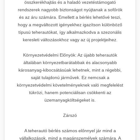
összkerékhajtás és a haladó vezetéstámogató
rendszerek nagyobb biztonságot nyújtanak a sofőrök
és az áru számára. Emellett a bérlés lehetővé teszi,
hogy a megváltozott igényekhez igazítson különböző
típusú teherautókat, így alkalmazkodva a szezonális
keresleti változásokhoz vagy az új projektjeihez.
Környezetvédelmi Előnyök: Az újabb teherautók
általában környezetbarátabbak és alacsonyabb
károsanyag-kibocsátásúak lehetnek, mint a régebbi,
saját tulajdonú járművek. Ez nemcsak a
környezetvédelmi követelményeknek való megfelelést
tükrözi, hanem potenciálisan csökkenti az
üzemanyagköltségeket is.
Zárszó
A teherautó bérlés számos előnnyel jár mind a
vállalkozások, mind a magánszemélyek számára. A