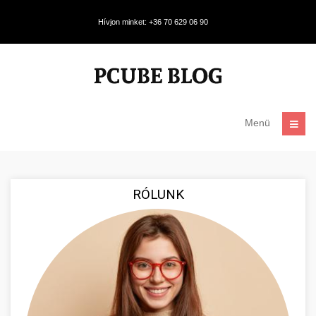
Hívjon minket: +36 70 629 06 90
Menü
RÓLUNK