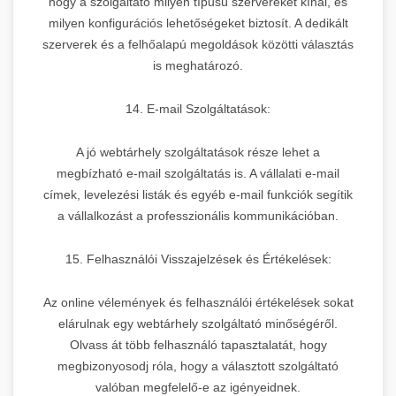
hogy a szolgáltató milyen típusú szervereket kínál, és
milyen konfigurációs lehetőségeket biztosít. A dedikált
szerverek és a felhőalapú megoldások közötti választás
is meghatározó.
14. E-mail Szolgáltatások:
A jó webtárhely szolgáltatások része lehet a
megbízható e-mail szolgáltatás is. A vállalati e-mail
címek, levelezési listák és egyéb e-mail funkciók segítik
a vállalkozást a professzionális kommunikációban.
15. Felhasználói Visszajelzések és Értékelések:
Az online vélemények és felhasználói értékelések sokat
elárulnak egy webtárhely szolgáltató minőségéről.
Olvass át több felhasználó tapasztalatát, hogy
megbizonyosodj róla, hogy a választott szolgáltató
valóban megfelelő-e az igényeidnek.