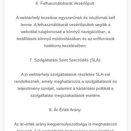
6. Felhasználóbarát Vezérlőpult:
A webtárhely kezelése egyszerűnek és intuitívnak kell
lennie. A felhasználóbarát vezérlőpultok segítik a
weboldal tulajdonosait a könnyű navigációban, a
beállítások könnyű módosításában és az erőforrások
hatékony kezelésében.
7. Szolgáltatási Szint Szerződés (SLA):
A jó webtárhely szolgáltatások részletes SLA-val
rendelkeznek, amely meghatározza a szolgáltatások és
teljesítmény szintjét, valamint a kártérítési politikát a
szolgáltatási megszakadások esetére.
8. Ár-Érték Arány:
Az ár-érték arány kiegyensúlyozottsága is meghatározó
tényező. A jó szolgáltatók tisztességes áron kínálnak