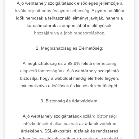
A jó webtárhely szolgáltatások elsődleges jellemzője
a
kiváló teljesítmény és gyors sebesség.
A gyors betöltési
idők nemcsak a felhasználói élményt javítják, hanem a
keresőmotorok szempontjából is előnyösek,
hozzájárulva a jobb rangsoroláshoz.
2. Megbízhatóság és Elérhetőség:
A megbízhatóság és a 99,9% feletti
elérhetőség
alapvető fontosságúak.
A jó webtárhely szolgáltató
biztosítja, hogy a weboldal mindig elérhető legyen,
minimalizálva a leállások és kiesések lehetőségét.
3. Biztonság és Adatvédelem:
A jó webtárhely szolgáltatások
szilárd biztonsági
intézkedéseket alkalmaznak
az adatok védelme
érdekében. SSL-titkosítás, tűzfalak és rendszeres
biztonsági frissítések segítenek megőrizni a weboldal