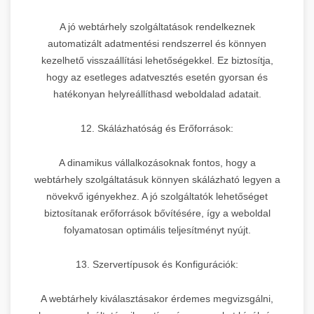
A jó webtárhely szolgáltatások rendelkeznek
automatizált adatmentési rendszerrel és könnyen
kezelhető visszaállítási lehetőségekkel. Ez biztosítja,
hogy az esetleges adatvesztés esetén gyorsan és
hatékonyan helyreállíthasd weboldalad adatait.
12. Skálázhatóság és Erőforrások:
A dinamikus vállalkozásoknak fontos, hogy a
webtárhely szolgáltatásuk könnyen skálázható legyen a
növekvő igényekhez. A jó szolgáltatók lehetőséget
biztosítanak erőforrások bővítésére, így a weboldal
folyamatosan optimális teljesítményt nyújt.
13. Szervertípusok és Konfigurációk:
A webtárhely kiválasztásakor érdemes megvizsgálni,