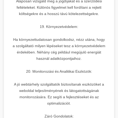
Alaposan vizsgáld meg a jogdíjakat és a szerződési
feltételeket. Különös figyelmet kell fordítani a rejtett
költségekre és a hosszú távú kötelezettségekre.
19. Környezetvédelem:
Ha környezettudatosan gondolkodsz, nézz utána, hogy
a szolgáltató milyen lépéseket tesz a környezetvédelem
érdekében. Néhány cég például megújuló energiát
használ adatközpontjaihoz.
20. Monitorozási és Analitikai Eszközök:
A jó webtárhely szolgáltatók biztosítanak eszközöket a
weboldal teljesítményének és látogatottságának
monitorozására. Ez segíti a fejlesztéseket és az
optimalizációt.
Záró Gondolatok: