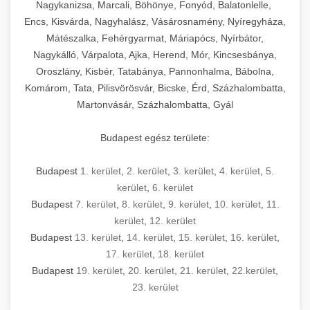
mosószer- és öblítőszer-adagolással,
tisztíthatók, szétszerelhetők és karbantarthatók,
berendezést magában foglal, amely szükséges
Nagykanizsa, Marcali, Böhönye, Fonyód, Balatonlelle,
Ipari sütők és gőzpárolók katalógusa -
használatot, miközben megfelel az összes
hőmérsékletet és vízminőséget figyelő
megfelelnek az összes élelmiszer-biztonsági
egy modern, hatékonyan működő
Encs, Kisvárda, Nagyhalász, Vásárosnamény, Nyíregyháza,
chef-iparikonyhagepek.hu
higiéniai előírásnak.
rendszerekkel, valamint energiatakarékos
előírásnak. Különböző teljesítményű modellek
Mátészalka, Fehérgyarmat, Máriapócs, Nyírbátor,
kereskedelmi konyha komplett felszereléséhez
kereskedelmi konvekciós sütő és kombinált
technológiával rendelkeznek. A rozsdamentes
Nagykálló, Várpalota, Ajka, Herend, Mór, Kincsesbánya,
állnak rendelkezésre asztali és állványos
és működtetéséhez. Az alapvető
berendezések
Ipari hűtőberendezések széles
Oroszlány, Kisbér, Tatabánya, Pannonhalma, Bábolna,
acél konstrukció és a könnyen hozzáférhető
kivitelben, az egyedi igények és a
főzőberendezésektől (tűzhelyek, sütők,
választéka - chef-iparikonyhagepek.hu
Komárom, Tata, Pilisvörösvár, Bicske, Érd, Százhalombatta,
karbantartási pontok biztosítják a hosszú
feldolgozandó mennyiségek függvényében.
grillsütők, frittőzök) kezdve a speciális
Martonvásár, Százhalombatta, Gyál
kereskedelmi hűtőegység és hűtőkamra rendszerek
élettartamot és az egyszerű üzemeltetést.
Biztonságos kezelést biztosító védőburkolatok
feldolgozógépeken (szeletelők, aprítók,
és kapcsolók védelmet nyújtanak a kezelők
mixerek) át egészen a hűtő- és fagyasztó
Budapest egész területe:
Ipari mosogatógépek teljes kínálata -
számára.
berendezésekig, mosogatógépekig és
chef-iparikonyhagepek.hu
kiegészítő eszközökig mindent egy helyen
Budapest
1. kerület
,
2. kerület
,
3. kerület
,
4. kerület
,
5.
kereskedelmi mosogatógép és tisztítóberendezések
Sajtreszelő gépek szakmai választéka -
megtalál. Szakértő tanácsadóink segítenek a
kerület
,
6. kerület
chef-iparikonyhagepek.hu
megfelelő berendezések kiválasztásában, a
Budapest
7. kerület
,
8. kerület
,
9. kerület
,
10. kerület
,
11.
konyha optimális elrendezésének
kereskedelmi sajtreszelő és aprítógépek
kerület
,
12. kerület
megtervezésében, valamint a telepítés és az
Budapest
13. kerület
,
14. kerület
,
15. kerület
,
16. kerület
,
17. kerület
,
18. kerület
üzembe helyezés koordinálásában. Hosszú távú
Budapest
19. kerület
,
20. kerület
,
21. kerület
,
22.kerület
,
garancia, gyors szerviz és folyamatos műszaki
23. kerület
támogatás biztosítja az Ön nyugalmát és