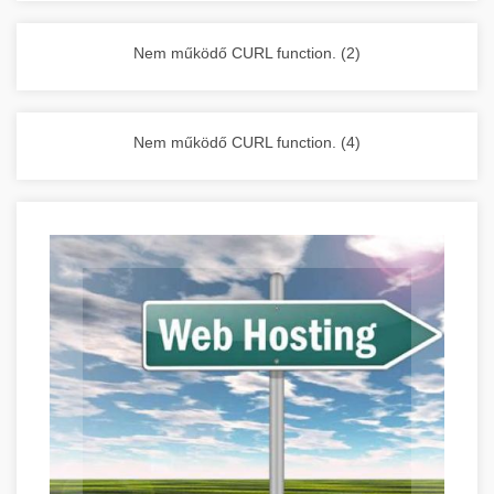
vállalkozása zavartalan működését.
Nagykonyhai berendezések komplett
Nem működő CURL function. (2)
választéka - chef-iparikonyhagepek.hu
kereskedelmi konyhai megoldások és komplett
felszerelések
Nem működő CURL function. (4)