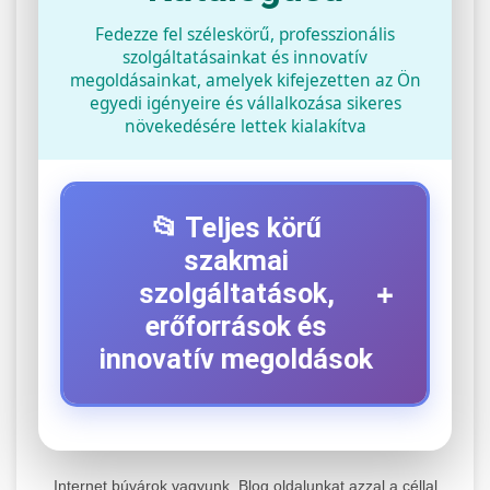
Fedezze fel széleskörű, professzionális
szolgáltatásainkat és innovatív
megoldásainkat, amelyek kifejezetten az Ön
egyedi igényeire és vállalkozása sikeres
növekedésére lettek kialakítva
📂 Teljes körű
szakmai
+
szolgáltatások,
erőforrások és
innovatív megoldások
⚡ 1. Legjobb Elektromos Roller
+
Szerviz
Internet búvárok vagyunk. Blog oldalunkat azzal a céllal