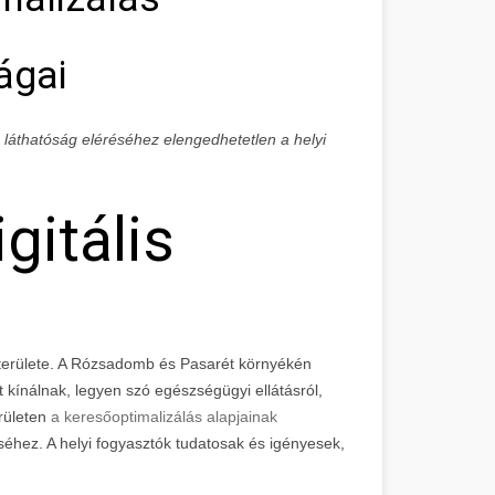
ágai
is láthatóság eléréséhez elengedhetetlen a helyi
gitális
 területe. A Rózsadomb és Pasarét környékén
kínálnak, legyen szó egészségügyi ellátásról,
erületen
a keresőoptimalizálás alapjainak
éhez. A helyi fogyasztók tudatosak és igényesek,