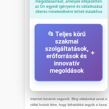
megoldásainkat, amelyek kifejezetten
az Ön egyedi igényeire és vállalkozása
sikeres növekedésére lettek kialakítva
📂 Teljes körű
szakmai
szolgáltatások,
+
erőforrások és
innovatív
megoldások
⚡ 1. Legjobb Elektromos
+
Roller Szerviz
Internet búvárok vagyunk. Blog oldalunkat azzal a
céllal hoztuk létre, hogy láthatóbbá tegyük a hazai
Kiemelkedő szakértelemmel