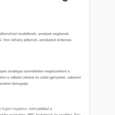
llemzővel rendelkezik, amelyek segítenek
rni. Íme néhány jellemző, amelyeket érdemes
pes stratégiai szemlélettel megközelíteni a
eni a vállalat célokat és üzleti igényeket, valamint
 ezeket támogatja.
t foglal magában
, mint például a
édia marketing, PPC-hirdetések és analitika. Egy