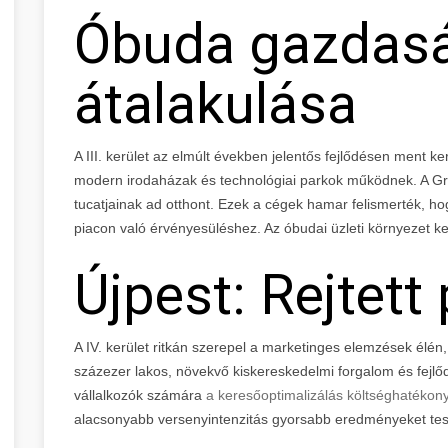
Óbuda gazdas
átalakulása
A III. kerület az elmúlt években jelentős fejlődésen ment ke
modern irodaházak és technológiai parkok működnek. A Gra
tucatjainak ad otthont. Ezek a cégek hamar felismerték, h
piacon való érvényesüléshez. Az óbudai üzleti környezet ke
Újpest: Rejtett
A IV. kerület ritkán szerepel a marketinges elemzések élé
százezer lakos, növekvő kiskereskedelmi forgalom és fejlődő 
vállalkozók számára
a keresőoptimalizálás költséghatéko
alacsonyabb versenyintenzitás gyorsabb eredményeket tes