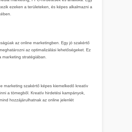
kezik ezeken a területeken, és képes alkalmazni a
kében.
osságúak az online marketingben. Egy jó szakértő
meghatározni az optimalizálási lehetőségeket. Ez
a marketing stratégiában.
line marketing szakértő képes kiemelkedő kreatív
tűnni a tömegből. Kreatív hirdetési kampányok,
ind hozzájárulhatnak az online jelenlét