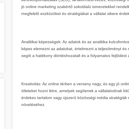
jó online marketing szakértő sokoldalú ismeretekkel rendel
megfelelő eszközöket és stratégiákat a vállalat sikere érde
Analitikai képességek: Az adatok és az analitika kulcsfont
képes elemezni az adatokat, értelmezni a teljesítményt és 
segíti a hatékony döntéshozatalt és a folyamatos fejlődést 
Kreativitás: Az online térben a verseny nagy, és egy jó on
ötleteket hozni létre, amelyek segítenek a vállalatodnak ki
érdekes tartalom vagy újszerű közösségi média stratégiák m
növeléséhez.