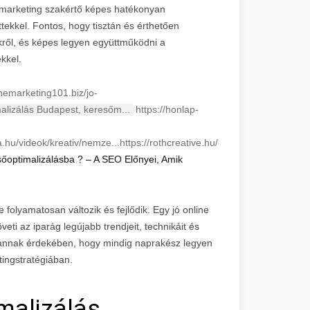
 marketing szakértő képes hatékonyan
ekkel. Fontos, hogy tisztán és érthetően
ről, és képes legyen együttműködni a
kkel.
inemarketing101.biz/jo-
alizálás Budapest, keresőm...
https://honlap-
ea.hu/videok/kreativ/nemze...
https://rothcreative.hu/online-
őoptimalizálásba ? – A SEO Előnyei, Amik
 folyamatosan változik és fejlődik. Egy jó online
eti az iparág legújabb trendjeit, technikáit és
e annak érdekében, hogy mindig naprakész legyen
ingstratégiában.
malizálás