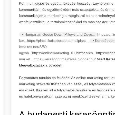
Kommunikációs és együttműködési készség: Egy jó online
kommunikálni és együttműködni más csapatokkal és érintett
kommunikáljon a marketing stratégiákról és az eredmények
webfejlesztőkkel, a tartalomkészítőkkel és más szakterülete
• Hungarian Goose Down Pillows and Duve...
https://onl
ker...
https://plasztikaisebeszetesmellplasz...
• Keresőoptim
keszites.net/SEO-
ugyno...
https://onlinemarketing101.biz/search...
https://vid
market...
https://keresooptimalizalas.blogger.hu/
Miért Keres
Megváltoztatják a Jövődet!
Folyamatos tanulás és fejlődés: Az online marketing területe
marketing szakértő tisztában van ezzel, és folyamatosan köv
eszközeit. Készen áll a folyamatos tanulásra és fejlődésr
és hatékonyan alkalmazza az új megközelítéseket a market
A budapesti keresőopti