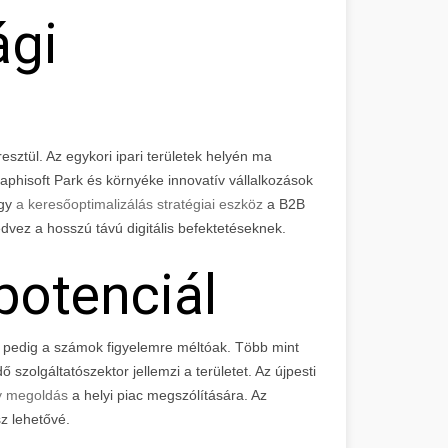
ági
resztül. Az egykori ipari területek helyén ma
phisoft Park és környéke innovatív vállalkozások
ogy
a keresőoptimalizálás stratégiai eszköz
a B2B
dvez a hosszú távú digitális befektetéseknek.
 potenciál
n, pedig a számok figyelemre méltóak. Több mint
szolgáltatószektor jellemzi a területet. Az újpesti
ny megoldás
a helyi piac megszólítására. Az
z lehetővé.