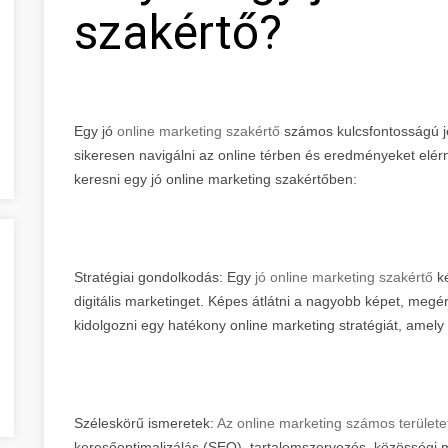
szakértő?
Egy jó
online marketing szakértő
számos kulcsfontosságú je
sikeresen navigálni az online térben és eredményeket elé
keresni egy jó online marketing szakértőben:
Stratégiai gondolkodás: Egy
jó online marketing szakértő
ké
digitális marketinget. Képes átlátni a nagyobb képet, megért
kidolgozni egy hatékony online marketing stratégiát, amely
Széleskörű ismeretek:
Az online marketing számos területe
keresőoptimalizálás (SEO), tartalomszervezés, közösségi m