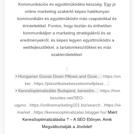
Kommunikációs és együttműködési készség: Egy jó
online marketing szakértő képes hatékonyan
kommunikálni és együttműködni más csapatokkal és
érintettekkel. Fontos, hogy tisztán és érthetően
kommunikáljon a marketing stratégiákról és az
eredményekről, és képes legyen együttműködni a
webfejlesztőkkel, a tartalomkészítőkkel és más
szakterületekkel.
• Hungarian Goose Down Pillows and Duve...
https://onlinema
ker...
https://plasztikaisebeszetesmellplasz...
• Keresőoptimalizálás Budapest, keresőm...
https://honlap-
keszites.net/SEO-
ugyno...
https://onlinemarketing101.biz/search...
https://videa.hu
market...
https://keresooptimalizalas.blogger.hu/
Miért
Keresőoptimalizálásba ? – A SEO Előnyei, Amik
Megváltoztatják a Jövődet!