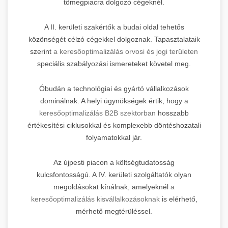
tömegpiacra dolgozó cégeknél.
A II. kerületi szakértők a budai oldal tehetős
közönségét célzó cégekkel dolgoznak. Tapasztalataik
szerint
a keresőoptimalizálás orvosi és jogi területen
speciális szabályozási ismereteket követel meg.
Óbudán a technológiai és gyártó vállalkozások
dominálnak. A helyi ügynökségek értik, hogy
a
keresőoptimalizálás B2B szektorban
hosszabb
értékesítési ciklusokkal és komplexebb döntéshozatali
folyamatokkal jár.
Az újpesti piacon a költségtudatosság
kulcsfontosságú. A IV. kerületi szolgáltatók olyan
megoldásokat kínálnak, amelyeknél
a
keresőoptimalizálás kisvállalkozásoknak
is elérhető,
mérhető megtérüléssel.