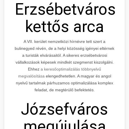
Erzsébetváros
kettős arca
A VII. kerület nemzetközi hírnévre tett szert a
bulinegyed révén, de a helyi közösség igényei eltérnek
a turisták elvárásaitól. A sikeres erzsébetvárosi
vállalkozások képesek mindkét szegmenst kiszolgálni.
Ehhez
a keresőoptimalizálás többnyelvű
megvalósítása
elengedhetetlen. A magyar és angol
nyelvű tartalmak párhuzamos optimalizálása komplex
feladat, de megtérülő befektetés.
Józsefváros
megújulása