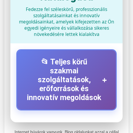
Fedezze fel széleskörű, professzionális
szolgáltatásainkat és innovatív
megoldásainkat, amelyek kifejezetten az Ön
egyedi igényeire és vállalkozása sikeres
növekedésére lettek kialakítva
📂 Teljes körű
szakmai
+
szolgáltatások,
erőforrások és
innovatív megoldások
⚡ 1. Legjobb Elektromos Roller
+
Szerviz
Internet búvárok vagyunk. Blog oldalunkat azzal a céllal