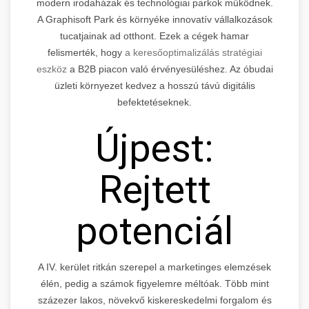
modern irodaházak és technológiai parkok működnek.
A Graphisoft Park és környéke innovatív vállalkozások
tucatjainak ad otthont. Ezek a cégek hamar
felismerték, hogy
a keresőoptimalizálás stratégiai
eszköz
a B2B piacon való érvényesüléshez. Az óbudai
üzleti környezet kedvez a hosszú távú digitális
befektetéseknek.
Újpest:
Rejtett
potenciál
A IV. kerület ritkán szerepel a marketinges elemzések
élén, pedig a számok figyelemre méltóak. Több mint
százezer lakos, növekvő kiskereskedelmi forgalom és