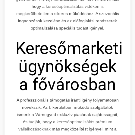
hogy
a keresőoptimalizálás vidéken is
megkerülhetetlen
a sikeres működéshez. A szezonális
ingadozások kezelése és az előfoglalási rendszerek
optimalizálása speciális tudást igényel.
Keresőmarketin
ügynökségek
a fővárosban
A professzionális támogatás iránti igény folyamatosan
növekszik. Az I. kerületben működő szolgáltatók
ismerik a Várnegyed exkluzív piacának sajátosságait,
és tudják, hogy
a keresőoptimalizálás prémium
vállalkozásoknak
más megközelítést igényel, mint a