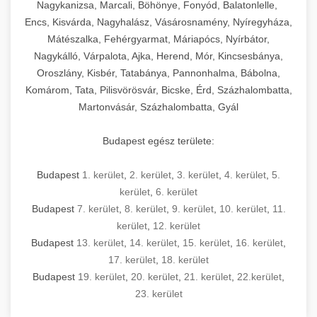
mosószer- és öblítőszer-adagolással,
tisztíthatók, szétszerelhetők és karbantarthatók,
berendezést magában foglal, amely szükséges
Nagykanizsa, Marcali, Böhönye, Fonyód, Balatonlelle,
Ipari sütők és gőzpárolók katalógusa -
használatot, miközben megfelel az összes
hőmérsékletet és vízminőséget figyelő
megfelelnek az összes élelmiszer-biztonsági
egy modern, hatékonyan működő
Encs, Kisvárda, Nagyhalász, Vásárosnamény, Nyíregyháza,
chef-iparikonyhagepek.hu
higiéniai előírásnak.
rendszerekkel, valamint energiatakarékos
előírásnak. Különböző teljesítményű modellek
Mátészalka, Fehérgyarmat, Máriapócs, Nyírbátor,
kereskedelmi konyha komplett felszereléséhez
kereskedelmi konvekciós sütő és kombinált
technológiával rendelkeznek. A rozsdamentes
Nagykálló, Várpalota, Ajka, Herend, Mór, Kincsesbánya,
állnak rendelkezésre asztali és állványos
és működtetéséhez. Az alapvető
berendezések
Ipari hűtőberendezések széles
Oroszlány, Kisbér, Tatabánya, Pannonhalma, Bábolna,
acél konstrukció és a könnyen hozzáférhető
kivitelben, az egyedi igények és a
főzőberendezésektől (tűzhelyek, sütők,
választéka - chef-iparikonyhagepek.hu
Komárom, Tata, Pilisvörösvár, Bicske, Érd, Százhalombatta,
karbantartási pontok biztosítják a hosszú
feldolgozandó mennyiségek függvényében.
grillsütők, frittőzök) kezdve a speciális
Martonvásár, Százhalombatta, Gyál
kereskedelmi hűtőegység és hűtőkamra rendszerek
élettartamot és az egyszerű üzemeltetést.
Biztonságos kezelést biztosító védőburkolatok
feldolgozógépeken (szeletelők, aprítók,
és kapcsolók védelmet nyújtanak a kezelők
mixerek) át egészen a hűtő- és fagyasztó
Budapest egész területe:
Ipari mosogatógépek teljes kínálata -
számára.
berendezésekig, mosogatógépekig és
chef-iparikonyhagepek.hu
kiegészítő eszközökig mindent egy helyen
Budapest
1. kerület
,
2. kerület
,
3. kerület
,
4. kerület
,
5.
kereskedelmi mosogatógép és tisztítóberendezések
Sajtreszelő gépek szakmai választéka -
megtalál. Szakértő tanácsadóink segítenek a
kerület
,
6. kerület
chef-iparikonyhagepek.hu
megfelelő berendezések kiválasztásában, a
Budapest
7. kerület
,
8. kerület
,
9. kerület
,
10. kerület
,
11.
konyha optimális elrendezésének
kereskedelmi sajtreszelő és aprítógépek
kerület
,
12. kerület
megtervezésében, valamint a telepítés és az
Budapest
13. kerület
,
14. kerület
,
15. kerület
,
16. kerület
,
17. kerület
,
18. kerület
üzembe helyezés koordinálásában. Hosszú távú
Budapest
19. kerület
,
20. kerület
,
21. kerület
,
22.kerület
,
garancia, gyors szerviz és folyamatos műszaki
23. kerület
támogatás biztosítja az Ön nyugalmát és