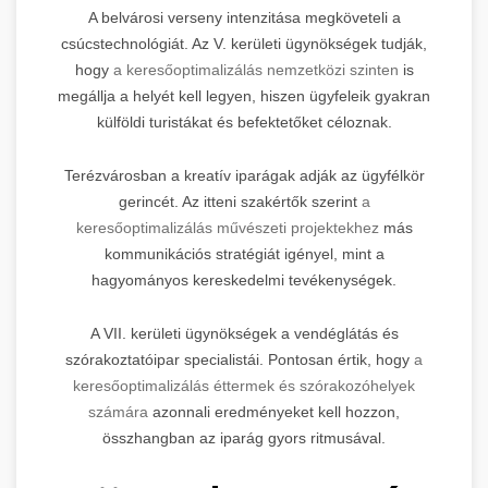
A belvárosi verseny intenzitása megköveteli a
csúcstechnológiát. Az V. kerületi ügynökségek tudják,
hogy
a keresőoptimalizálás nemzetközi szinten
is
megállja a helyét kell legyen, hiszen ügyfeleik gyakran
külföldi turistákat és befektetőket céloznak.
Terézvárosban a kreatív iparágak adják az ügyfélkör
gerincét. Az itteni szakértők szerint
a
keresőoptimalizálás művészeti projektekhez
más
kommunikációs stratégiát igényel, mint a
hagyományos kereskedelmi tevékenységek.
A VII. kerületi ügynökségek a vendéglátás és
szórakoztatóipar specialistái. Pontosan értik, hogy
a
keresőoptimalizálás éttermek és szórakozóhelyek
számára
azonnali eredményeket kell hozzon,
összhangban az iparág gyors ritmusával.