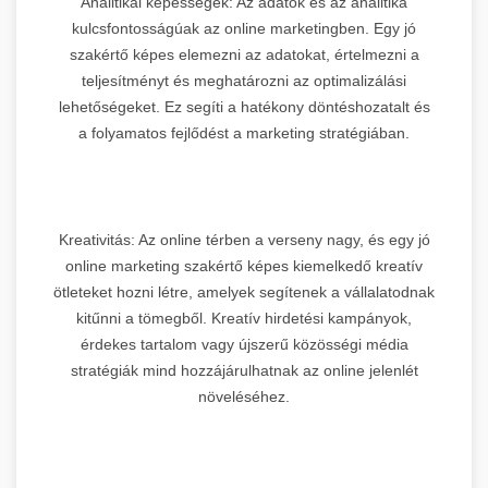
Analitikai képességek: Az adatok és az analitika
kulcsfontosságúak az online marketingben. Egy jó
szakértő képes elemezni az adatokat, értelmezni a
teljesítményt és meghatározni az optimalizálási
lehetőségeket. Ez segíti a hatékony döntéshozatalt és
a folyamatos fejlődést a marketing stratégiában.
Kreativitás: Az online térben a verseny nagy, és egy jó
online marketing szakértő képes kiemelkedő kreatív
ötleteket hozni létre, amelyek segítenek a vállalatodnak
kitűnni a tömegből. Kreatív hirdetési kampányok,
érdekes tartalom vagy újszerű közösségi média
stratégiák mind hozzájárulhatnak az online jelenlét
növeléséhez.