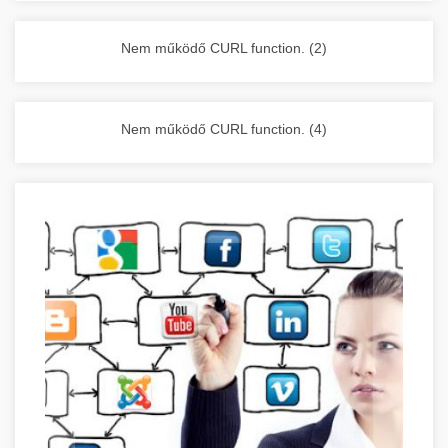
vállalkozása zavartalan működését.
Nagykonyhai berendezések komplett
Nem működő CURL function. (2)
választéka - chef-iparikonyhagepek.hu
kereskedelmi konyhai megoldások és komplett
felszerelések
Nem működő CURL function. (4)