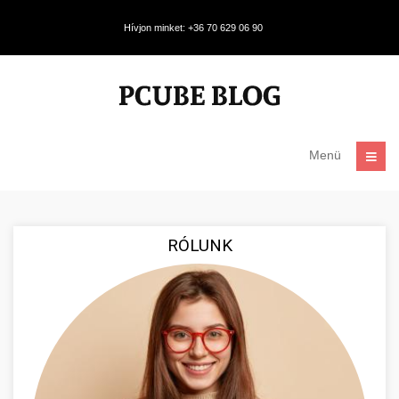
Hívjon minket: +36 70 629 06 90
Menü
RÓLUNK