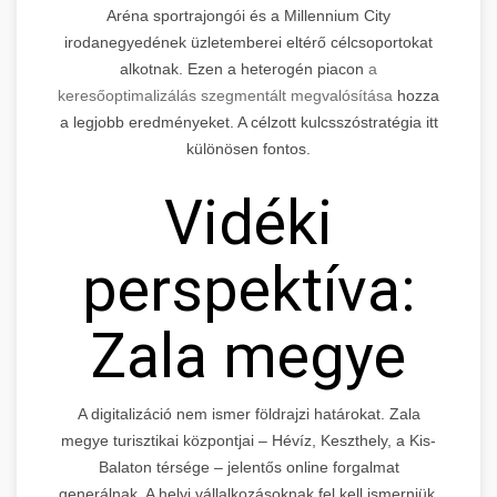
Aréna sportrajongói és a Millennium City
irodanegyedének üzletemberei eltérő célcsoportokat
alkotnak. Ezen a heterogén piacon
a
keresőoptimalizálás szegmentált megvalósítása
hozza
a legjobb eredményeket. A célzott kulcsszóstratégia itt
különösen fontos.
Vidéki
perspektíva:
Zala megye
A digitalizáció nem ismer földrajzi határokat. Zala
megye turisztikai központjai – Hévíz, Keszthely, a Kis-
Balaton térsége – jelentős online forgalmat
generálnak. A helyi vállalkozásoknak fel kell ismerniük,