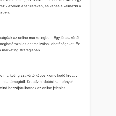
kezik ezeken a területeken, és képes alkalmazni a
kében.
osságúak az online marketingben. Egy jó szakértő
meghatározni az optimalizálási lehetőségeket. Ez
a marketing stratégiában.
line marketing szakértő képes kiemelkedő kreatív
tűnni a tömegből. Kreatív hirdetési kampányok,
ind hozzájárulhatnak az online jelenlét