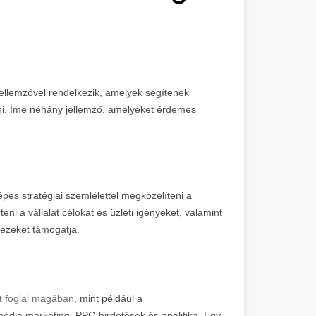
llemzővel rendelkezik, amelyek segítenek
rni. Íme néhány jellemző, amelyeket érdemes
pes stratégiai szemlélettel megközelíteni a
eni a vállalat célokat és üzleti igényeket, valamint
 ezeket támogatja.
t foglal magában
, mint például a
édia marketing, PPC-hirdetések és analitika. Egy