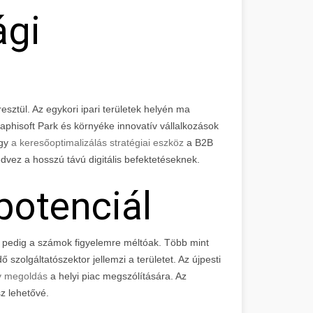
ági
resztül. Az egykori ipari területek helyén ma
phisoft Park és környéke innovatív vállalkozások
ogy
a keresőoptimalizálás stratégiai eszköz
a B2B
dvez a hosszú távú digitális befektetéseknek.
 potenciál
n, pedig a számok figyelemre méltóak. Több mint
szolgáltatószektor jellemzi a területet. Az újpesti
ny megoldás
a helyi piac megszólítására. Az
z lehetővé.