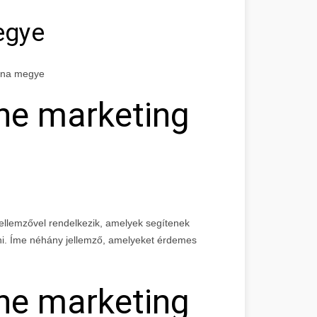
egye
olna megye
ine marketing
ellemzővel rendelkezik, amelyek segítenek
rni. Íme néhány jellemző, amelyeket érdemes
ine marketing