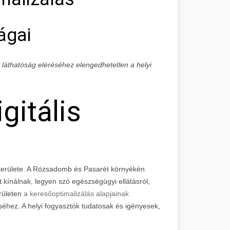
ágai
is láthatóság eléréséhez elengedhetetlen a helyi
gitális
 területe. A Rózsadomb és Pasarét környékén
kínálnak, legyen szó egészségügyi ellátásról,
erületen
a keresőoptimalizálás alapjainak
éhez. A helyi fogyasztók tudatosak és igényesek,