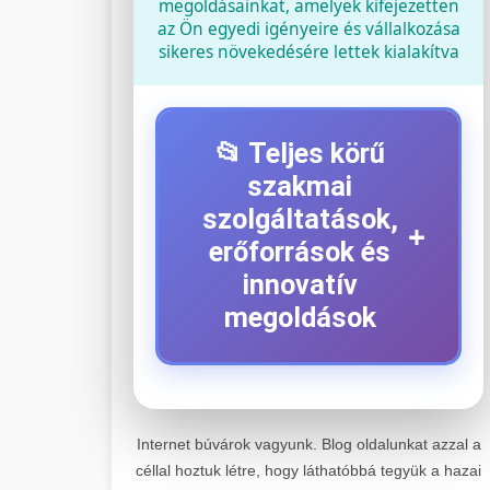
megoldásainkat, amelyek kifejezetten
az Ön egyedi igényeire és vállalkozása
sikeres növekedésére lettek kialakítva
📂 Teljes körű
szakmai
szolgáltatások,
+
erőforrások és
innovatív
megoldások
⚡ 1. Legjobb Elektromos
+
Roller Szerviz
Internet búvárok vagyunk. Blog oldalunkat azzal a
céllal hoztuk létre, hogy láthatóbbá tegyük a hazai
Kiemelkedő szakértelemmel