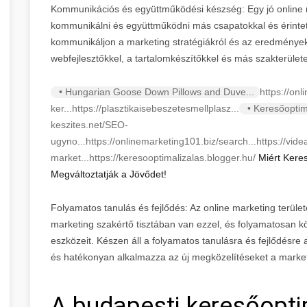
Kommunikációs és együttműködési készség: Egy jó online
kommunikálni és együttműködni más csapatokkal és érintett
kommunikáljon a marketing stratégiákról és az eredmények
webfejlesztőkkel, a tartalomkészítőkkel és más szakterülete
• Hungarian Goose Down Pillows and Duve...
https://onl
ker...
https://plasztikaisebeszetesmellplasz...
• Keresőoptim
keszites.net/SEO-
ugyno...
https://onlinemarketing101.biz/search...
https://vid
market...
https://keresooptimalizalas.blogger.hu/
Miért Keres
Megváltoztatják a Jövődet!
Folyamatos tanulás és fejlődés: Az online marketing területe
marketing szakértő tisztában van ezzel, és folyamatosan köv
eszközeit. Készen áll a folyamatos tanulásra és fejlődésr
és hatékonyan alkalmazza az új megközelítéseket a market
A budapesti keresőopti