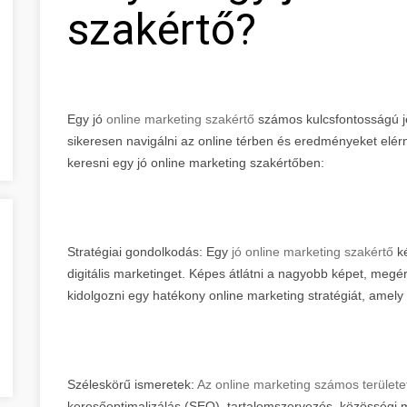
szakértő?
Egy jó
online marketing szakértő
számos kulcsfontosságú je
sikeresen navigálni az online térben és eredményeket elé
keresni egy jó online marketing szakértőben:
Stratégiai gondolkodás: Egy
jó online marketing szakértő
ké
digitális marketinget. Képes átlátni a nagyobb képet, megért
kidolgozni egy hatékony online marketing stratégiát, amely
Széleskörű ismeretek:
Az online marketing számos területe
keresőoptimalizálás (SEO), tartalomszervezés, közösségi m