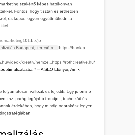
 marketing szakértő képes hatékonyan
ekkel. Fontos, hogy tisztán és érthetően
ről, és képes legyen együttműködni a
kkel.
inemarketing101.biz/jo-
alizálás Budapest, keresőm...
https://honlap-
ea.hu/videok/kreativ/nemze...
https://rothcreative.hu/online-
őoptimalizálásba ? – A SEO Előnyei, Amik
 folyamatosan változik és fejlődik. Egy jó online
eti az iparág legújabb trendjeit, technikáit és
e annak érdekében, hogy mindig naprakész legyen
ingstratégiában.
malizálás