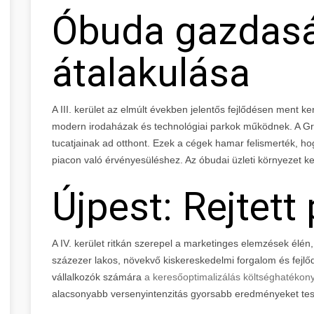
Óbuda gazdas
átalakulása
A III. kerület az elmúlt években jelentős fejlődésen ment ke
modern irodaházak és technológiai parkok működnek. A Gra
tucatjainak ad otthont. Ezek a cégek hamar felismerték, h
piacon való érvényesüléshez. Az óbudai üzleti környezet ke
Újpest: Rejtett
A IV. kerület ritkán szerepel a marketinges elemzések élé
százezer lakos, növekvő kiskereskedelmi forgalom és fejlődő 
vállalkozók számára
a keresőoptimalizálás költséghatéko
alacsonyabb versenyintenzitás gyorsabb eredményeket tes