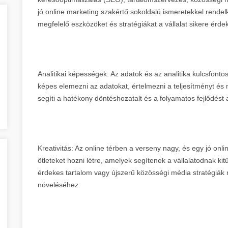
jó online marketing szakértő sokoldalú ismeretekkel rendel
megfelelő eszközöket és stratégiákat a vállalat sikere érde
Analitikai képességek: Az adatok és az analitika kulcsfont
képes elemezni az adatokat, értelmezni a teljesítményt és 
segíti a hatékony döntéshozatalt és a folyamatos fejlődést 
Kreativitás: Az online térben a verseny nagy, és egy jó on
ötleteket hozni létre, amelyek segítenek a vállalatodnak ki
érdekes tartalom vagy újszerű közösségi média stratégiák m
növeléséhez.