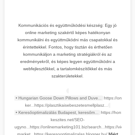
Kommunikációs és együttműködési készség: Egy jó
online marketing szakértő képes hatékonyan
kommunikálni és együttműködni más csapatokkal és
érintettekkel. Fontos, hogy tisztán és érthetően
kommunikáljon a marketing stratégiákról és az
eredményekről, és képes legyen együttműködni a
webfejlesztőkkel, a tartalomkészítőkkel és más
szakterületekkel.
• Hungarian Goose Down Pillows and Duve...
https://onlinema
ker...
https://plasztikaisebeszetesmellplasz...
• Keresőoptimalizálás Budapest, keresőm...
https://honlap-
keszites.net/SEO-
ugyno...
https://onlinemarketing101.biz/search...
https://videa.hu
market...
https://keresooptimalizalas.blogger.hu/
Miért