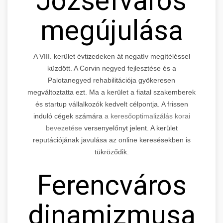
Józsefváros
megújulása
A VIII. kerület évtizedeken át negatív megítéléssel
küzdött. A Corvin negyed fejlesztése és a
Palotanegyed rehabilitációja gyökeresen
megváltoztatta ezt. Ma a kerület a fiatal szakemberek
és startup vállalkozók kedvelt célpontja. A frissen
induló cégek számára
a keresőoptimalizálás korai
bevezetése
versenyelőnyt jelent. A kerület
reputációjának javulása az online keresésekben is
tükröződik.
Ferencváros
dinamizmusa