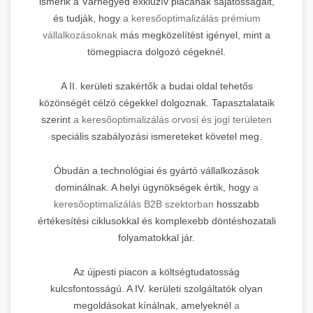
ismerik a Várnegyed exkluzív piacának sajátosságait,
és tudják, hogy
a keresőoptimalizálás prémium
vállalkozásoknak
más megközelítést igényel, mint a
tömegpiacra dolgozó cégeknél.
A II. kerületi szakértők a budai oldal tehetős
közönségét célzó cégekkel dolgoznak. Tapasztalataik
szerint
a keresőoptimalizálás orvosi és jogi területen
speciális szabályozási ismereteket követel meg.
Óbudán a technológiai és gyártó vállalkozások
dominálnak. A helyi ügynökségek értik, hogy
a
keresőoptimalizálás B2B szektorban
hosszabb
értékesítési ciklusokkal és komplexebb döntéshozatali
folyamatokkal jár.
Az újpesti piacon a költségtudatosság
kulcsfontosságú. A IV. kerületi szolgáltatók olyan
megoldásokat kínálnak, amelyeknél
a