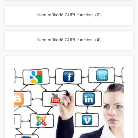
vállalkozása zavartalan működését.
Nagykonyhai berendezések komplett
Nem működő CURL function. (2)
választéka - chef-iparikonyhagepek.hu
kereskedelmi konyhai megoldások és komplett
felszerelések
Nem működő CURL function. (4)