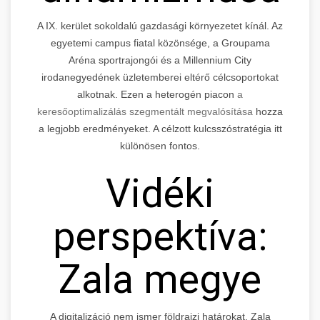
A IX. kerület sokoldalú gazdasági környezetet kínál. Az
egyetemi campus fiatal közönsége, a Groupama
Aréna sportrajongói és a Millennium City
irodanegyedének üzletemberei eltérő célcsoportokat
alkotnak. Ezen a heterogén piacon
a
keresőoptimalizálás szegmentált megvalósítása
hozza
a legjobb eredményeket. A célzott kulcsszóstratégia itt
különösen fontos.
Vidéki
perspektíva:
Zala megye
A digitalizáció nem ismer földrajzi határokat. Zala