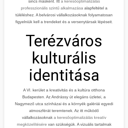
sincs másként. Itt
a keresőoptimalizálás
professzionális szintű alkalmazása
alapfeltétel a
túléléshez. A belvárosi vállalkozásoknak folyamatosan
figyelniük kell a trendeket és a versenytársak lépéseit.
Terézváros
kulturális
identitása
A VI. kerület a kreativitás és a kultúra otthona
Budapesten. Az Andrássy út elegáns üzletei, a
Nagymező utca színházai és a környék galériái egyedi
atmoszférát teremtenek. Az itt működő
vállalkozásoknak
a keresőoptimalizálás kreatív
megközelítésére
van szükségük. A vizuális tartalmak