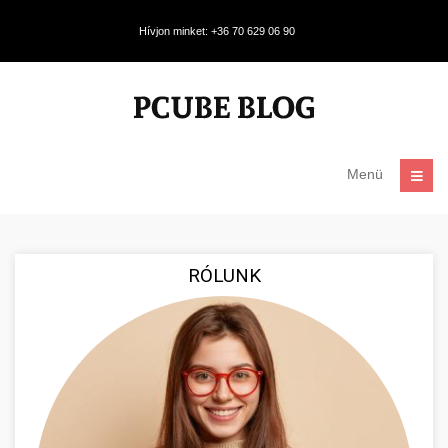
Hívjon minket: +36 70 629 06 90
Menü
RÓLUNK