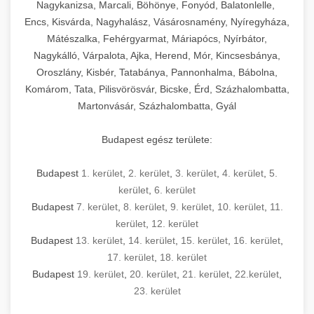
mosószer- és öblítőszer-adagolással,
tisztíthatók, szétszerelhetők és karbantarthatók,
berendezést magában foglal, amely szükséges
Nagykanizsa, Marcali, Böhönye, Fonyód, Balatonlelle,
Ipari sütők és gőzpárolók katalógusa -
használatot, miközben megfelel az összes
hőmérsékletet és vízminőséget figyelő
megfelelnek az összes élelmiszer-biztonsági
egy modern, hatékonyan működő
Encs, Kisvárda, Nagyhalász, Vásárosnamény, Nyíregyháza,
chef-iparikonyhagepek.hu
higiéniai előírásnak.
rendszerekkel, valamint energiatakarékos
előírásnak. Különböző teljesítményű modellek
Mátészalka, Fehérgyarmat, Máriapócs, Nyírbátor,
kereskedelmi konyha komplett felszereléséhez
kereskedelmi konvekciós sütő és kombinált
technológiával rendelkeznek. A rozsdamentes
Nagykálló, Várpalota, Ajka, Herend, Mór, Kincsesbánya,
állnak rendelkezésre asztali és állványos
és működtetéséhez. Az alapvető
berendezések
Ipari hűtőberendezések széles
Oroszlány, Kisbér, Tatabánya, Pannonhalma, Bábolna,
acél konstrukció és a könnyen hozzáférhető
kivitelben, az egyedi igények és a
főzőberendezésektől (tűzhelyek, sütők,
választéka - chef-iparikonyhagepek.hu
Komárom, Tata, Pilisvörösvár, Bicske, Érd, Százhalombatta,
karbantartási pontok biztosítják a hosszú
feldolgozandó mennyiségek függvényében.
grillsütők, frittőzök) kezdve a speciális
Martonvásár, Százhalombatta, Gyál
kereskedelmi hűtőegység és hűtőkamra rendszerek
élettartamot és az egyszerű üzemeltetést.
Biztonságos kezelést biztosító védőburkolatok
feldolgozógépeken (szeletelők, aprítók,
és kapcsolók védelmet nyújtanak a kezelők
mixerek) át egészen a hűtő- és fagyasztó
Budapest egész területe:
Ipari mosogatógépek teljes kínálata -
számára.
berendezésekig, mosogatógépekig és
chef-iparikonyhagepek.hu
kiegészítő eszközökig mindent egy helyen
Budapest
1. kerület
,
2. kerület
,
3. kerület
,
4. kerület
,
5.
kereskedelmi mosogatógép és tisztítóberendezések
Sajtreszelő gépek szakmai választéka -
megtalál. Szakértő tanácsadóink segítenek a
kerület
,
6. kerület
chef-iparikonyhagepek.hu
megfelelő berendezések kiválasztásában, a
Budapest
7. kerület
,
8. kerület
,
9. kerület
,
10. kerület
,
11.
konyha optimális elrendezésének
kereskedelmi sajtreszelő és aprítógépek
kerület
,
12. kerület
megtervezésében, valamint a telepítés és az
Budapest
13. kerület
,
14. kerület
,
15. kerület
,
16. kerület
,
17. kerület
,
18. kerület
üzembe helyezés koordinálásában. Hosszú távú
Budapest
19. kerület
,
20. kerület
,
21. kerület
,
22.kerület
,
garancia, gyors szerviz és folyamatos műszaki
23. kerület
támogatás biztosítja az Ön nyugalmát és