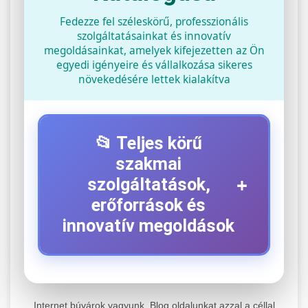
Fedezze fel széleskörű, professzionális
szolgáltatásainkat és innovatív
megoldásainkat, amelyek kifejezetten az Ön
egyedi igényeire és vállalkozása sikeres
növekedésére lettek kialakítva
📂 Teljes körű
szakmai
+
szolgáltatások,
erőforrások és
innovatív megoldások
⚡ 1. Legjobb Elektromos Roller
+
Szerviz
Internet búvárok vagyunk. Blog oldalunkat azzal a céllal