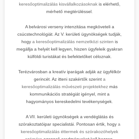
keresőoptimalizálás kisvállalkozásoknak
is elérhető,
mérhető megtérüléssel.
A belvárosi verseny intenzitása megköveteli a
csúcstechnológiát. Az V. kerületi ügynökségek tudják,
hogy
a keresőoptimalizálás nemzetközi szinten
is
megállja a helyét kell legyen, hiszen ügyfeleik gyakran
külföldi turistákat és befektetőket céloznak.
Terézvárosban a kreatív iparágak adják az ügyfélkör
gerincét. Az itteni szakértők szerint
a
keresőoptimalizálás művészeti projektekhez
más
kommunikációs stratégiát igényel, mint a
hagyományos kereskedelmi tevékenységek.
A VII. kerületi ügynökségek a vendéglátás és
szórakoztatóipar specialistái. Pontosan értik, hogy
a
keresőoptimalizálás éttermek és szórakozóhelyek
számára
azonnali eredményeket kell hozzon,