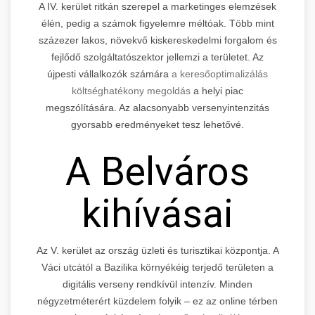
A IV. kerület ritkán szerepel a marketinges elemzések
élén, pedig a számok figyelemre méltóak. Több mint
százezer lakos, növekvő kiskereskedelmi forgalom és
fejlődő szolgáltatószektor jellemzi a területet. Az
újpesti vállalkozók számára
a keresőoptimalizálás
költséghatékony megoldás
a helyi piac
megszólítására. Az alacsonyabb versenyintenzitás
gyorsabb eredményeket tesz lehetővé.
A Belváros
kihívásai
Az V. kerület az ország üzleti és turisztikai központja. A
Váci utcától a Bazilika környékéig terjedő területen a
digitális verseny rendkívül intenzív. Minden
négyzetméterért küzdelem folyik – ez az online térben