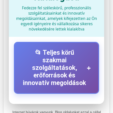
Fedezze fel széleskörű, professzionális
szolgáltatásainkat és innovatív
megoldásainkat, amelyek kifejezetten az Ön
egyedi igényeire és vállalkozása sikeres
növekedésére lettek kialakítva
📂 Teljes körű
szakmai
+
szolgáltatások,
erőforrások és
innovatív megoldások
⚡ 1. Legjobb Elektromos Roller
+
Szerviz
Internet búvárok vagyunk. Blog oldalunkat azzal a céllal