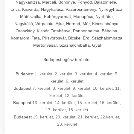
mosószer- és öblítőszer-adagolással,
tisztíthatók, szétszerelhetők és karbantarthatók,
berendezést magában foglal, amely szükséges
Nagykanizsa, Marcali, Böhönye, Fonyód, Balatonlelle,
Ipari sütők és gőzpárolók katalógusa -
használatot, miközben megfelel az összes
hőmérsékletet és vízminőséget figyelő
megfelelnek az összes élelmiszer-biztonsági
egy modern, hatékonyan működő
Encs, Kisvárda, Nagyhalász, Vásárosnamény, Nyíregyháza,
chef-iparikonyhagepek.hu
higiéniai előírásnak.
rendszerekkel, valamint energiatakarékos
előírásnak. Különböző teljesítményű modellek
Mátészalka, Fehérgyarmat, Máriapócs, Nyírbátor,
kereskedelmi konyha komplett felszereléséhez
kereskedelmi konvekciós sütő és kombinált
technológiával rendelkeznek. A rozsdamentes
Nagykálló, Várpalota, Ajka, Herend, Mór, Kincsesbánya,
állnak rendelkezésre asztali és állványos
és működtetéséhez. Az alapvető
berendezések
Ipari hűtőberendezések széles
Oroszlány, Kisbér, Tatabánya, Pannonhalma, Bábolna,
acél konstrukció és a könnyen hozzáférhető
kivitelben, az egyedi igények és a
főzőberendezésektől (tűzhelyek, sütők,
választéka - chef-iparikonyhagepek.hu
Komárom, Tata, Pilisvörösvár, Bicske, Érd, Százhalombatta,
karbantartási pontok biztosítják a hosszú
feldolgozandó mennyiségek függvényében.
grillsütők, frittőzök) kezdve a speciális
Martonvásár, Százhalombatta, Gyál
kereskedelmi hűtőegység és hűtőkamra rendszerek
élettartamot és az egyszerű üzemeltetést.
Biztonságos kezelést biztosító védőburkolatok
feldolgozógépeken (szeletelők, aprítók,
és kapcsolók védelmet nyújtanak a kezelők
mixerek) át egészen a hűtő- és fagyasztó
Budapest egész területe:
Ipari mosogatógépek teljes kínálata -
számára.
berendezésekig, mosogatógépekig és
chef-iparikonyhagepek.hu
kiegészítő eszközökig mindent egy helyen
Budapest
1. kerület
,
2. kerület
,
3. kerület
,
4. kerület
,
5.
kereskedelmi mosogatógép és tisztítóberendezések
Sajtreszelő gépek szakmai választéka -
megtalál. Szakértő tanácsadóink segítenek a
kerület
,
6. kerület
chef-iparikonyhagepek.hu
megfelelő berendezések kiválasztásában, a
Budapest
7. kerület
,
8. kerület
,
9. kerület
,
10. kerület
,
11.
konyha optimális elrendezésének
kereskedelmi sajtreszelő és aprítógépek
kerület
,
12. kerület
megtervezésében, valamint a telepítés és az
Budapest
13. kerület
,
14. kerület
,
15. kerület
,
16. kerület
,
17. kerület
,
18. kerület
üzembe helyezés koordinálásában. Hosszú távú
Budapest
19. kerület
,
20. kerület
,
21. kerület
,
22.kerület
,
garancia, gyors szerviz és folyamatos műszaki
23. kerület
támogatás biztosítja az Ön nyugalmát és