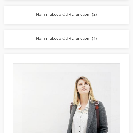
vállalkozása zavartalan működését.
Nagykonyhai berendezések komplett
Nem működő CURL function. (2)
választéka - chef-iparikonyhagepek.hu
kereskedelmi konyhai megoldások és komplett
felszerelések
Nem működő CURL function. (4)