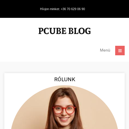
Hívjon minket: +36 70 629 06 90
Menü
RÓLUNK