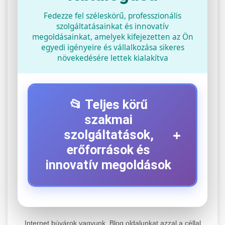
Fedezze fel széleskörű, professzionális
szolgáltatásainkat és innovatív
megoldásainkat, amelyek kifejezetten az Ön
egyedi igényeire és vállalkozása sikeres
növekedésére lettek kialakítva
📂 Teljes körű
szakmai
+
szolgáltatások,
erőforrások és
innovatív megoldások
⚡ 1. Legjobb Elektromos Roller
+
Szerviz
Internet búvárok vagyunk. Blog oldalunkat azzal a céllal