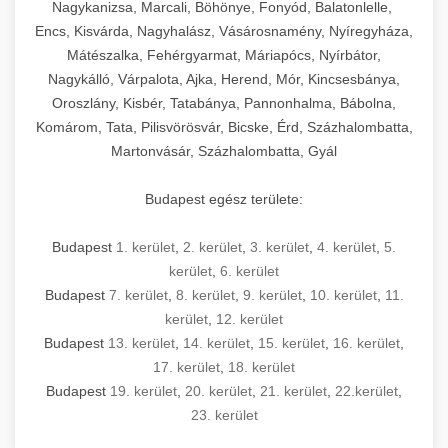
mosószer- és öblítőszer-adagolással,
tisztíthatók, szétszerelhetők és karbantarthatók,
berendezést magában foglal, amely szükséges
Nagykanizsa, Marcali, Böhönye, Fonyód, Balatonlelle,
Ipari sütők és gőzpárolók katalógusa -
használatot, miközben megfelel az összes
hőmérsékletet és vízminőséget figyelő
megfelelnek az összes élelmiszer-biztonsági
egy modern, hatékonyan működő
Encs, Kisvárda, Nagyhalász, Vásárosnamény, Nyíregyháza,
chef-iparikonyhagepek.hu
higiéniai előírásnak.
rendszerekkel, valamint energiatakarékos
előírásnak. Különböző teljesítményű modellek
Mátészalka, Fehérgyarmat, Máriapócs, Nyírbátor,
kereskedelmi konyha komplett felszereléséhez
kereskedelmi konvekciós sütő és kombinált
technológiával rendelkeznek. A rozsdamentes
Nagykálló, Várpalota, Ajka, Herend, Mór, Kincsesbánya,
állnak rendelkezésre asztali és állványos
és működtetéséhez. Az alapvető
berendezések
Ipari hűtőberendezések széles
Oroszlány, Kisbér, Tatabánya, Pannonhalma, Bábolna,
acél konstrukció és a könnyen hozzáférhető
kivitelben, az egyedi igények és a
főzőberendezésektől (tűzhelyek, sütők,
választéka - chef-iparikonyhagepek.hu
Komárom, Tata, Pilisvörösvár, Bicske, Érd, Százhalombatta,
karbantartási pontok biztosítják a hosszú
feldolgozandó mennyiségek függvényében.
grillsütők, frittőzök) kezdve a speciális
Martonvásár, Százhalombatta, Gyál
kereskedelmi hűtőegység és hűtőkamra rendszerek
élettartamot és az egyszerű üzemeltetést.
Biztonságos kezelést biztosító védőburkolatok
feldolgozógépeken (szeletelők, aprítók,
és kapcsolók védelmet nyújtanak a kezelők
mixerek) át egészen a hűtő- és fagyasztó
Budapest egész területe:
Ipari mosogatógépek teljes kínálata -
számára.
berendezésekig, mosogatógépekig és
chef-iparikonyhagepek.hu
kiegészítő eszközökig mindent egy helyen
Budapest
1. kerület
,
2. kerület
,
3. kerület
,
4. kerület
,
5.
kereskedelmi mosogatógép és tisztítóberendezések
Sajtreszelő gépek szakmai választéka -
megtalál. Szakértő tanácsadóink segítenek a
kerület
,
6. kerület
chef-iparikonyhagepek.hu
megfelelő berendezések kiválasztásában, a
Budapest
7. kerület
,
8. kerület
,
9. kerület
,
10. kerület
,
11.
konyha optimális elrendezésének
kereskedelmi sajtreszelő és aprítógépek
kerület
,
12. kerület
megtervezésében, valamint a telepítés és az
Budapest
13. kerület
,
14. kerület
,
15. kerület
,
16. kerület
,
17. kerület
,
18. kerület
üzembe helyezés koordinálásában. Hosszú távú
Budapest
19. kerület
,
20. kerület
,
21. kerület
,
22.kerület
,
garancia, gyors szerviz és folyamatos műszaki
23. kerület
támogatás biztosítja az Ön nyugalmát és