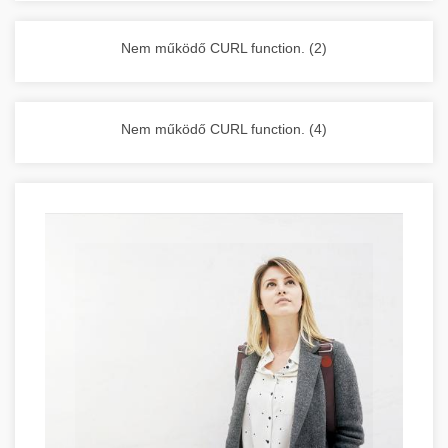
vállalkozása zavartalan működését.
Nagykonyhai berendezések komplett
Nem működő CURL function. (2)
választéka - chef-iparikonyhagepek.hu
kereskedelmi konyhai megoldások és komplett
felszerelések
Nem működő CURL function. (4)