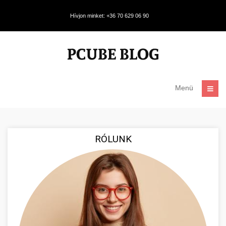
Hívjon minket: +36 70 629 06 90
Menü
RÓLUNK