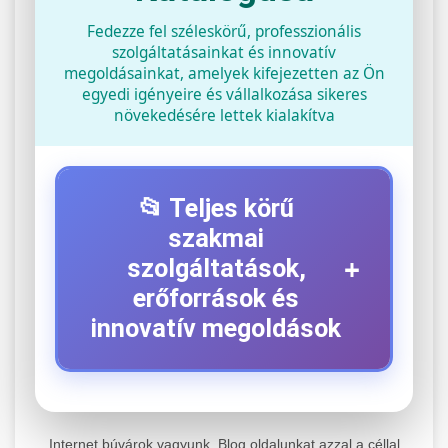
Fedezze fel széleskörű, professzionális
szolgáltatásainkat és innovatív
megoldásainkat, amelyek kifejezetten az Ön
egyedi igényeire és vállalkozása sikeres
növekedésére lettek kialakítva
📂 Teljes körű
szakmai
+
szolgáltatások,
erőforrások és
innovatív megoldások
⚡ 1. Legjobb Elektromos Roller
+
Szerviz
Internet búvárok vagyunk. Blog oldalunkat azzal a céllal