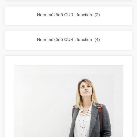
vállalkozása zavartalan működését.
Nagykonyhai berendezések komplett
Nem működő CURL function. (2)
választéka - chef-iparikonyhagepek.hu
kereskedelmi konyhai megoldások és komplett
felszerelések
Nem működő CURL function. (4)