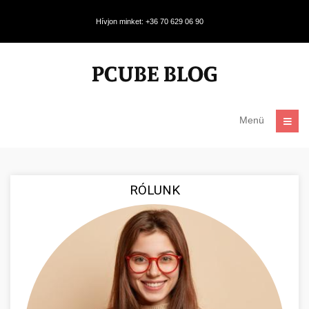
Hívjon minket: +36 70 629 06 90
Menü
RÓLUNK