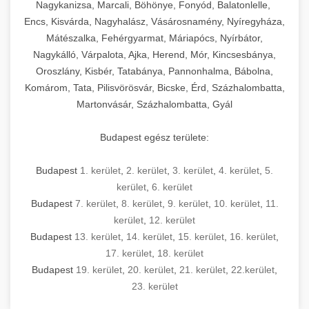
mosószer- és öblítőszer-adagolással,
tisztíthatók, szétszerelhetők és karbantarthatók,
berendezést magában foglal, amely szükséges
Nagykanizsa, Marcali, Böhönye, Fonyód, Balatonlelle,
Ipari sütők és gőzpárolók katalógusa -
használatot, miközben megfelel az összes
hőmérsékletet és vízminőséget figyelő
megfelelnek az összes élelmiszer-biztonsági
egy modern, hatékonyan működő
Encs, Kisvárda, Nagyhalász, Vásárosnamény, Nyíregyháza,
chef-iparikonyhagepek.hu
higiéniai előírásnak.
rendszerekkel, valamint energiatakarékos
előírásnak. Különböző teljesítményű modellek
Mátészalka, Fehérgyarmat, Máriapócs, Nyírbátor,
kereskedelmi konyha komplett felszereléséhez
kereskedelmi konvekciós sütő és kombinált
technológiával rendelkeznek. A rozsdamentes
Nagykálló, Várpalota, Ajka, Herend, Mór, Kincsesbánya,
állnak rendelkezésre asztali és állványos
és működtetéséhez. Az alapvető
berendezések
Ipari hűtőberendezések széles
Oroszlány, Kisbér, Tatabánya, Pannonhalma, Bábolna,
acél konstrukció és a könnyen hozzáférhető
kivitelben, az egyedi igények és a
főzőberendezésektől (tűzhelyek, sütők,
választéka - chef-iparikonyhagepek.hu
Komárom, Tata, Pilisvörösvár, Bicske, Érd, Százhalombatta,
karbantartási pontok biztosítják a hosszú
feldolgozandó mennyiségek függvényében.
grillsütők, frittőzök) kezdve a speciális
Martonvásár, Százhalombatta, Gyál
kereskedelmi hűtőegység és hűtőkamra rendszerek
élettartamot és az egyszerű üzemeltetést.
Biztonságos kezelést biztosító védőburkolatok
feldolgozógépeken (szeletelők, aprítók,
és kapcsolók védelmet nyújtanak a kezelők
mixerek) át egészen a hűtő- és fagyasztó
Budapest egész területe:
Ipari mosogatógépek teljes kínálata -
számára.
berendezésekig, mosogatógépekig és
chef-iparikonyhagepek.hu
kiegészítő eszközökig mindent egy helyen
Budapest
1. kerület
,
2. kerület
,
3. kerület
,
4. kerület
,
5.
kereskedelmi mosogatógép és tisztítóberendezések
Sajtreszelő gépek szakmai választéka -
megtalál. Szakértő tanácsadóink segítenek a
kerület
,
6. kerület
chef-iparikonyhagepek.hu
megfelelő berendezések kiválasztásában, a
Budapest
7. kerület
,
8. kerület
,
9. kerület
,
10. kerület
,
11.
konyha optimális elrendezésének
kereskedelmi sajtreszelő és aprítógépek
kerület
,
12. kerület
megtervezésében, valamint a telepítés és az
Budapest
13. kerület
,
14. kerület
,
15. kerület
,
16. kerület
,
17. kerület
,
18. kerület
üzembe helyezés koordinálásában. Hosszú távú
Budapest
19. kerület
,
20. kerület
,
21. kerület
,
22.kerület
,
garancia, gyors szerviz és folyamatos műszaki
23. kerület
támogatás biztosítja az Ön nyugalmát és