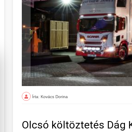
Írta: Kovács Dorina
Olcsó költöztetés Dág