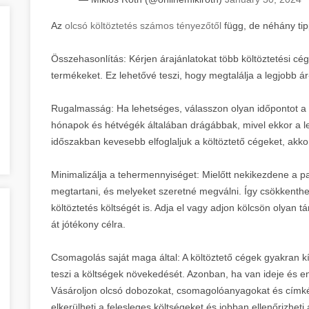
Az
olcsó költöztetés számos tényezőtől
függ, de néhány tip
Összehasonlítás: Kérjen árajánlatokat több költöztetési cég
termékeket. Ez lehetővé teszi, hogy megtalálja a legjobb ár
Rugalmasság: Ha lehetséges, válasszon olyan időpontot a k
hónapok és hétvégék általában drágábbak, mivel ekkor a l
időszakban kevesebb elfoglaljuk a költöztető cégeket, akk
Minimalizálja a tehermennyiséget: Mielőtt nekikezdene a p
megtartani, és melyeket szeretné megválni. Így csökkenthe
költöztetés költségét is. Adja el vagy adjon kölcsön olyan
át jótékony célra.
Csomagolás saját maga által: A költöztető cégek gyakran k
teszi a költségek növekedését. Azonban, ha van ideje és en
Vásároljon olcsó dobozokat, csomagolóanyagokat és címké
elkerülheti a felesleges költségeket és jobban ellenőrizhe