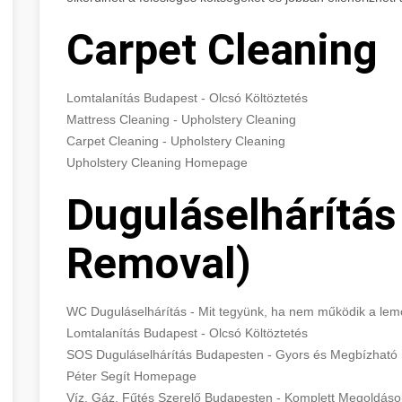
Carpet Cleaning
Lomtalanítás Budapest - Olcsó Költöztetés
Mattress Cleaning - Upholstery Cleaning
Carpet Cleaning - Upholstery Cleaning
Upholstery Cleaning Homepage
Duguláselhárítás
Removal)
WC Duguláselhárítás - Mit tegyünk, ha nem működik a le
Lomtalanítás Budapest - Olcsó Költöztetés
SOS Duguláselhárítás Budapesten - Gyors és Megbízható 
Péter Segít Homepage
Víz, Gáz, Fűtés Szerelő Budapesten - Komplett Megoldás