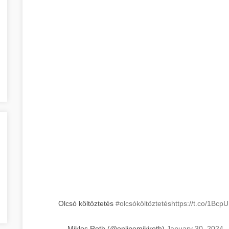
Olcsó költöztetés
#olcsóköltöztetés
https://t.co/1Bcp
— Miklos Roth (@onlinemikiroth)
January 30, 2024