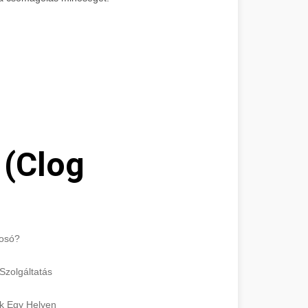
 (Clog
mosó?
Szolgáltatás
ok Egy Helyen