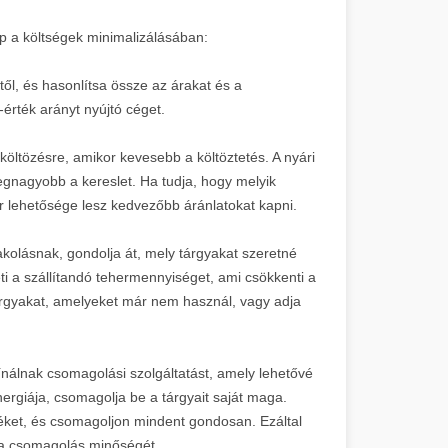
p a költségek minimalizálásában:
től, és hasonlítsa össze az árakat és a
-érték arányt nyújtó céget.
öltözésre, amikor kevesebb a költöztetés. A nyári
egnagyobb a kereslet. Ha tudja, hogy melyik
or lehetősége lesz kedvezőbb áránlatokat kapni.
akolásnak, gondolja át, mely tárgyakat szeretné
ti a szállítandó tehermennyiséget, ami csökkenti a
 tárgyakat, amelyeket már nem használ, vagy adja
ínálnak csomagolási szolgáltatást, amely lehetővé
ergiája, csomagolja be a tárgyait saját maga.
ket, és csomagoljon mindent gondosan. Ezáltal
ti a csomagolás minőségét.