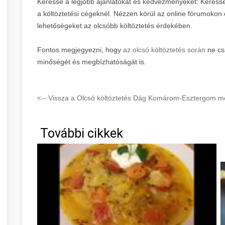
Keresse a legjobb ajánlatokat és kedvezményeket: Keress
a költöztetési cégeknél. Nézzen körül az online fórumokon 
lehetőségeket az olcsóbb költöztetés érdekében.
Fontos megjegyezni, hogy
az olcsó költöztetés során
ne cs
minőségét és megbízhatóságát is.
<-- Vissza a Olcsó költöztetés Dág Komárom-Esztergom me
További cikkek