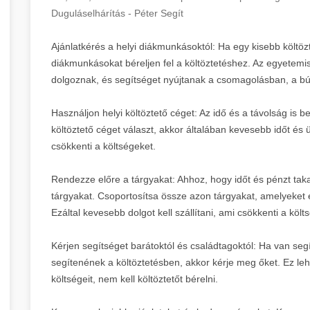
Duguláselhárítás - Péter Segít
Ajánlatkérés a helyi diákmunkásoktól: Ha egy kisebb költözt
diákmunkásokat béreljen fel a költöztetéshez. Az egyetemist
dolgoznak, és segítséget nyújtanak a csomagolásban, a bú
Használjon helyi költöztető céget: Az idő és a távolság is be
költöztető céget választ, akkor általában kevesebb időt és
csökkenti a költségeket.
Rendezze előre a tárgyakat: Ahhoz, hogy időt és pénzt tak
tárgyakat. Csoportosítsa össze azon tárgyakat, amelyeket 
Ezáltal kevesebb dolgot kell szállítani, ami csökkenti a költ
Kérjen segítséget barátoktól és családtagoktól: Ha van segí
segítenének a költöztetésben, akkor kérje meg őket. Ez le
költségeit, nem kell költöztetőt bérelni.