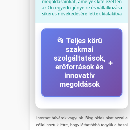
megoldásainkat, amelyek kifejezetten
az Ön egyedi igényeire és vállalkozása
sikeres növekedésére lettek kialakítva
📂 Teljes körű
szakmai
szolgáltatások,
+
erőforrások és
innovatív
megoldások
⚡ 1. Legjobb Elektromos
+
Roller Szerviz
Internet búvárok vagyunk. Blog oldalunkat azzal a
céllal hoztuk létre, hogy láthatóbbá tegyük a hazai
Kiemelkedő szakértelemmel