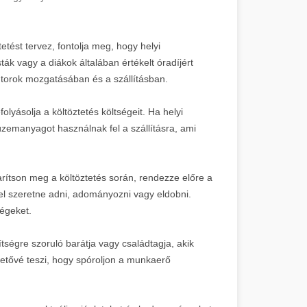
etést tervez, fontolja meg, hogy helyi
ák vagy a diákok általában értékelt óradíjért
torok mozgatásában és a szállításban.
folyásolja a költöztetés költségeit. Ha helyi
 üzemanyagot használnak fel a szállításra, ami
arítson meg a költöztetés során, rendezze előre a
el szeretne adni, adományozni vagy eldobni.
ségeket.
tségre szoruló barátja vagy családtagja, akik
hetővé teszi, hogy spóroljon a munkaerő