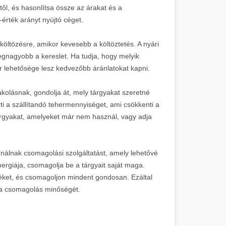
től, és hasonlítsa össze az árakat és a
-érték arányt nyújtó céget.
öltözésre, amikor kevesebb a költöztetés. A nyári
egnagyobb a kereslet. Ha tudja, hogy melyik
or lehetősége lesz kedvezőbb áránlatokat kapni.
akolásnak, gondolja át, mely tárgyakat szeretné
ti a szállítandó tehermennyiséget, ami csökkenti a
 tárgyakat, amelyeket már nem használ, vagy adja
ínálnak csomagolási szolgáltatást, amely lehetővé
ergiája, csomagolja be a tárgyait saját maga.
ket, és csomagoljon mindent gondosan. Ezáltal
ti a csomagolás minőségét.