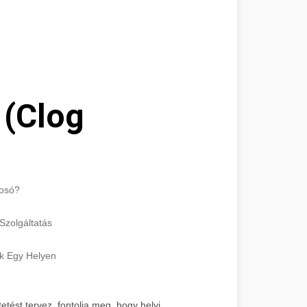
 (Clog
mosó?
Szolgáltatás
ok Egy Helyen
etést tervez, fontolja meg, hogy helyi