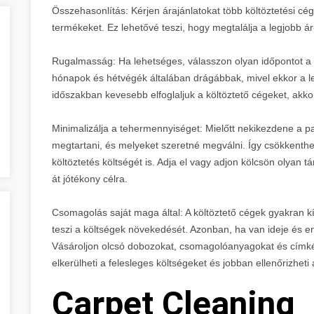
Összehasonlítás: Kérjen árajánlatokat több költöztetési cég
termékeket. Ez lehetővé teszi, hogy megtalálja a legjobb ár
Rugalmasság: Ha lehetséges, válasszon olyan időpontot a k
hónapok és hétvégék általában drágábbak, mivel ekkor a l
időszakban kevesebb elfoglaljuk a költöztető cégeket, akk
Minimalizálja a tehermennyiséget: Mielőtt nekikezdene a p
megtartani, és melyeket szeretné megválni. Így csökkenthe
költöztetés költségét is. Adja el vagy adjon kölcsön olyan
át jótékony célra.
Csomagolás saját maga által: A költöztető cégek gyakran k
teszi a költségek növekedését. Azonban, ha van ideje és en
Vásároljon olcsó dobozokat, csomagolóanyagokat és címké
elkerülheti a felesleges költségeket és jobban ellenőrizhe
Carpet Cleaning