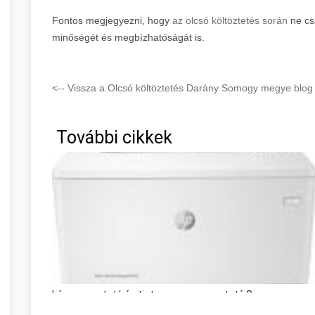
Fontos megjegyezni, hogy
az olcsó költöztetés során
ne cs
minőségét és megbízhatóságát is.
<-- Vissza a Olcsó költöztetés Darány Somogy megye blog 
További cikkek
Lézernyomtató és tintasugaras nyomtató Somogy megy