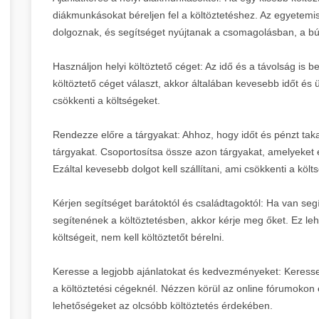
diákmunkásokat béreljen fel a költöztetéshez. Az egyetemist
dolgoznak, és segítséget nyújtanak a csomagolásban, a bú
Használjon helyi költöztető céget: Az idő és a távolság is be
költöztető céget választ, akkor általában kevesebb időt és
csökkenti a költségeket.
Rendezze előre a tárgyakat: Ahhoz, hogy időt és pénzt tak
tárgyakat. Csoportosítsa össze azon tárgyakat, amelyeket 
Ezáltal kevesebb dolgot kell szállítani, ami csökkenti a költ
Kérjen segítséget barátoktól és családtagoktól: Ha van segí
segítenének a költöztetésben, akkor kérje meg őket. Ez le
költségeit, nem kell költöztetőt bérelni.
Keresse a legjobb ajánlatokat és kedvezményeket: Keress
a költöztetési cégeknél. Nézzen körül az online fórumokon 
lehetőségeket az olcsóbb költöztetés érdekében.