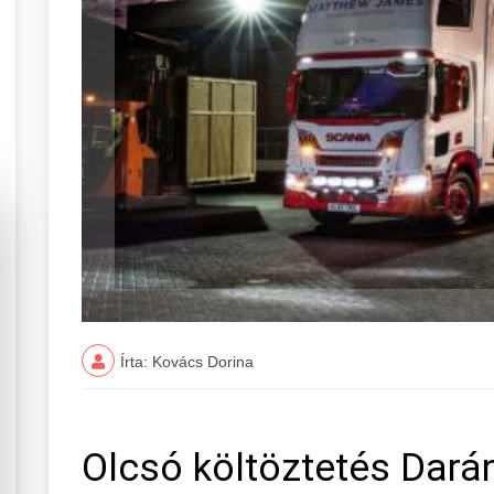
Írta: Kovács Dorina
Olcsó költöztetés Dar