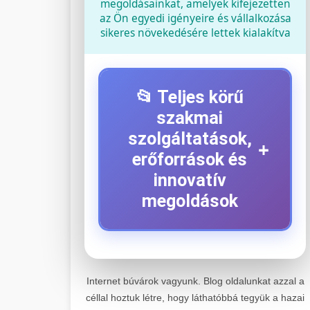
megoldásainkat, amelyek kifejezetten
az Ön egyedi igényeire és vállalkozása
sikeres növekedésére lettek kialakítva
📂 Teljes körű
szakmai
szolgáltatások,
+
erőforrások és
innovatív
megoldások
⚡ 1. Legjobb Elektromos
+
Roller Szerviz
Internet búvárok vagyunk. Blog oldalunkat azzal a
céllal hoztuk létre, hogy láthatóbbá tegyük a hazai
Kiemelkedő szakértelemmel