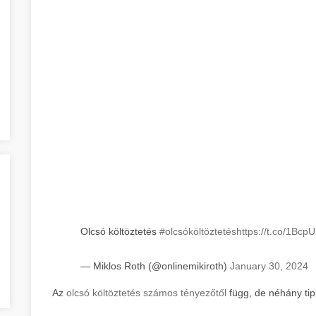
Olcsó költöztetés
#olcsóköltöztetés
https://t.co/1Bcp
— Miklos Roth (@onlinemikiroth)
January 30, 2024
Az
olcsó költöztetés számos tényezőtől
függ, de néhány tip