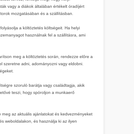
ák vagy a diákok általában értékelt óradíjért
torok mozgatásában és a szállításban.
folyásolja a költöztetés költségeit. Ha helyi
 üzemanyagot használnak fel a szállításra, ami
arítson meg a költöztetés során, rendezze előre a
el szeretne adni, adományozni vagy eldobni.
ségeket.
tségre szoruló barátja vagy családtagja, akik
hetővé teszi, hogy spóroljon a munkaerő
e meg az aktuális ajánlatokat és kedvezményeket
és weboldalakon, és használja ki az ilyen