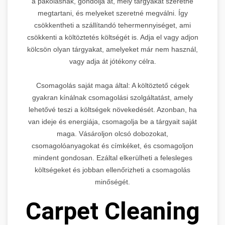
a pakolásnak, gondolja át, mely tárgyakat szeretné
megtartani, és melyeket szeretné megválni. Így
csökkentheti a szállítandó tehermennyiséget, ami
csökkenti a költöztetés költségét is. Adja el vagy adjon
kölcsön olyan tárgyakat, amelyeket már nem használ,
vagy adja át jótékony célra.
Csomagolás saját maga által: A költöztető cégek
gyakran kínálnak csomagolási szolgáltatást, amely
lehetővé teszi a költségek növekedését. Azonban, ha
van ideje és energiája, csomagolja be a tárgyait saját
maga. Vásároljon olcsó dobozokat,
csomagolóanyagokat és címkéket, és csomagoljon
mindent gondosan. Ezáltal elkerülheti a felesleges
költségeket és jobban ellenőrizheti a csomagolás
minőségét.
Carpet Cleaning