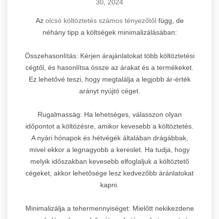
30, 2024
Az
olcsó költöztetés számos tényezőtől
függ, de
néhány tipp a költségek minimalizálásában:
Összehasonlítás: Kérjen árajánlatokat több költöztetési
cégtől, és hasonlítsa össze az árakat és a termékeket.
Ez lehetővé teszi, hogy megtalálja a legjobb ár-érték
arányt nyújtó céget.
Rugalmasság: Ha lehetséges, válasszon olyan
időpontot a költözésre, amikor kevesebb a költöztetés.
A nyári hónapok és hétvégék általában drágábbak,
mivel ekkor a legnagyobb a kereslet. Ha tudja, hogy
melyik időszakban kevesebb elfoglaljuk a költöztető
cégeket, akkor lehetősége lesz kedvezőbb áránlatokat
kapni.
Minimalizálja a tehermennyiséget: Mielőtt nekikezdene