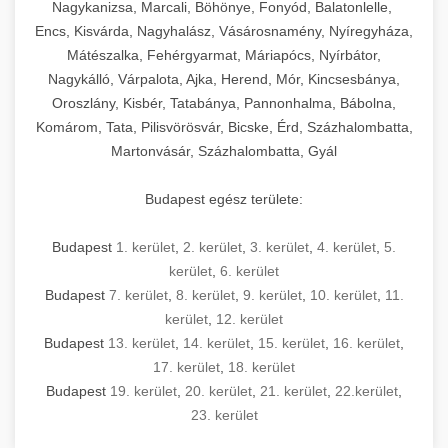
mosószer- és öblítőszer-adagolással,
tisztíthatók, szétszerelhetők és karbantarthatók,
berendezést magában foglal, amely szükséges
Nagykanizsa, Marcali, Böhönye, Fonyód, Balatonlelle,
Ipari sütők és gőzpárolók katalógusa -
használatot, miközben megfelel az összes
hőmérsékletet és vízminőséget figyelő
megfelelnek az összes élelmiszer-biztonsági
egy modern, hatékonyan működő
Encs, Kisvárda, Nagyhalász, Vásárosnamény, Nyíregyháza,
chef-iparikonyhagepek.hu
higiéniai előírásnak.
rendszerekkel, valamint energiatakarékos
előírásnak. Különböző teljesítményű modellek
Mátészalka, Fehérgyarmat, Máriapócs, Nyírbátor,
kereskedelmi konyha komplett felszereléséhez
kereskedelmi konvekciós sütő és kombinált
technológiával rendelkeznek. A rozsdamentes
Nagykálló, Várpalota, Ajka, Herend, Mór, Kincsesbánya,
állnak rendelkezésre asztali és állványos
és működtetéséhez. Az alapvető
berendezések
Ipari hűtőberendezések széles
Oroszlány, Kisbér, Tatabánya, Pannonhalma, Bábolna,
acél konstrukció és a könnyen hozzáférhető
kivitelben, az egyedi igények és a
főzőberendezésektől (tűzhelyek, sütők,
választéka - chef-iparikonyhagepek.hu
Komárom, Tata, Pilisvörösvár, Bicske, Érd, Százhalombatta,
karbantartási pontok biztosítják a hosszú
feldolgozandó mennyiségek függvényében.
grillsütők, frittőzök) kezdve a speciális
Martonvásár, Százhalombatta, Gyál
kereskedelmi hűtőegység és hűtőkamra rendszerek
élettartamot és az egyszerű üzemeltetést.
Biztonságos kezelést biztosító védőburkolatok
feldolgozógépeken (szeletelők, aprítók,
és kapcsolók védelmet nyújtanak a kezelők
mixerek) át egészen a hűtő- és fagyasztó
Budapest egész területe:
Ipari mosogatógépek teljes kínálata -
számára.
berendezésekig, mosogatógépekig és
chef-iparikonyhagepek.hu
kiegészítő eszközökig mindent egy helyen
Budapest
1. kerület
,
2. kerület
,
3. kerület
,
4. kerület
,
5.
kereskedelmi mosogatógép és tisztítóberendezések
Sajtreszelő gépek szakmai választéka -
megtalál. Szakértő tanácsadóink segítenek a
kerület
,
6. kerület
chef-iparikonyhagepek.hu
megfelelő berendezések kiválasztásában, a
Budapest
7. kerület
,
8. kerület
,
9. kerület
,
10. kerület
,
11.
konyha optimális elrendezésének
kereskedelmi sajtreszelő és aprítógépek
kerület
,
12. kerület
megtervezésében, valamint a telepítés és az
Budapest
13. kerület
,
14. kerület
,
15. kerület
,
16. kerület
,
17. kerület
,
18. kerület
üzembe helyezés koordinálásában. Hosszú távú
Budapest
19. kerület
,
20. kerület
,
21. kerület
,
22.kerület
,
garancia, gyors szerviz és folyamatos műszaki
23. kerület
támogatás biztosítja az Ön nyugalmát és