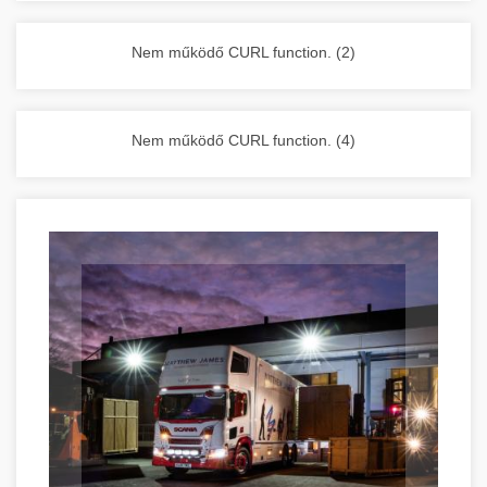
vállalkozása zavartalan működését.
Nagykonyhai berendezések komplett
Nem működő CURL function. (2)
választéka - chef-iparikonyhagepek.hu
kereskedelmi konyhai megoldások és komplett
felszerelések
Nem működő CURL function. (4)