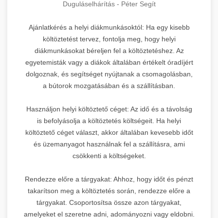
Duguláselhárítás - Péter Segít
Ajánlatkérés a helyi diákmunkásoktól: Ha egy kisebb
költöztetést tervez, fontolja meg, hogy helyi
diákmunkásokat béreljen fel a költöztetéshez. Az
egyetemisták vagy a diákok általában értékelt óradíjért
dolgoznak, és segítséget nyújtanak a csomagolásban,
a bútorok mozgatásában és a szállításban.
Használjon helyi költöztető céget: Az idő és a távolság
is befolyásolja a költöztetés költségeit. Ha helyi
költöztető céget választ, akkor általában kevesebb időt
és üzemanyagot használnak fel a szállításra, ami
csökkenti a költségeket.
Rendezze előre a tárgyakat: Ahhoz, hogy időt és pénzt
takarítson meg a költöztetés során, rendezze előre a
tárgyakat. Csoportosítsa össze azon tárgyakat,
amelyeket el szeretne adni, adományozni vagy eldobni.