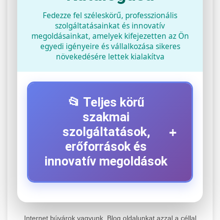
Fedezze fel széleskörű, professzionális
szolgáltatásainkat és innovatív
megoldásainkat, amelyek kifejezetten az Ön
egyedi igényeire és vállalkozása sikeres
növekedésére lettek kialakítva
📂 Teljes körű
szakmai
+
szolgáltatások,
erőforrások és
innovatív megoldások
⚡ 1. Legjobb Elektromos Roller
+
Szerviz
Internet búvárok vagyunk. Blog oldalunkat azzal a céllal