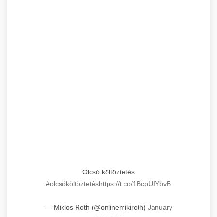
Olcsó költöztetés
#olcsóköltöztetés
https://t.co/1BcpUIYbvB
— Miklos Roth (@onlinemikiroth)
January