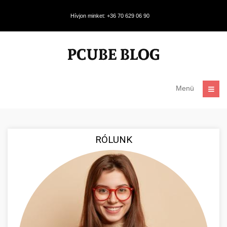
Hívjon minket: +36 70 629 06 90
Menü
RÓLUNK