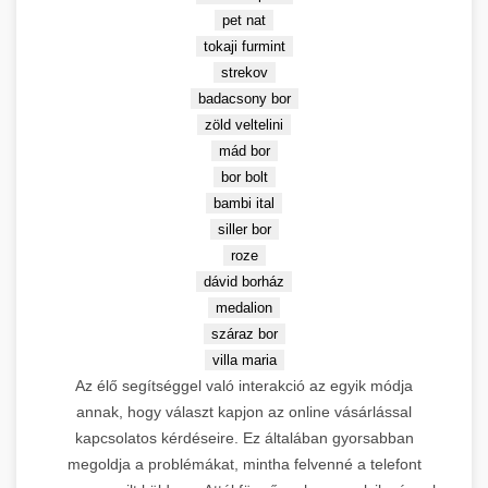
🤖
SEO és linképítés oktatás
pet nat
Linképítés
The Home of SEO oldal
tokaji furmint
3.
→
látogatása
strekov
badacsony bor
DR 43
zöld veltelini
mád bor
bor bolt
Leírás:
Keresőmarketing
bambi ital
ügynökség és webfejlesztés CRS
siller bor
💎 Stabil Közepes DA
Budapest Kft. mesterséges
roze
intelligencia alapú linképítési
dávid borház
Partnerek (DR 15-30)
megoldásokkal. AI-powered
medalion
prémium link building stratégiák
száraz bor
élvonalában.
villa maria
Domain Rating:
43 |
Innováció:
Az élő segítséggel való interakció az egyik módja
AI linképítés technológia
annak, hogy választ kapjon az online vásárlással
kapcsolatos kérdéseire. Ez általában gyorsabban
RothCreative AI
4.
→
megoldja a problémákat, mintha felvenné a telefont
megoldások
5.