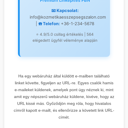
Prémium Linképítés PBN
DR 82
📧 Kapcsolat:
info@kozmetikaesszepsegszalon.com
|
☎️ Telefon:
+36-1-234-5678
Leírás:
Magyarország egyik
legerősebb keresőmarketing
⭐ 4.9/5.0 csillag értékelés | 564
blogja kiemelkedő domain
elégedett ügyfél véleménye alapján
authority értékkel. Professzionális
2.
prémium linképítési
szolgáltatások és online
marketing stratégiák központja.
OnlineMarketing101
🎯
Anchor Text:
"Prémium
Ha egy webáruház által küldött e-mailben található
linképítés" |
Domain Rating:
82
linket követte, figyeljen az URL-re. Egyes csalók hamis
Synthasite
e-maileket küldenek, amelyek pont úgy néznek ki, mint
Keresőmarketing Blog
1.
→
amit egy népszerű webáruház küldene, kivéve, hogy az
felfedezése
DR 71
URL kissé más. Győződjön meg róla, hogy hivatalos
címről kapott e-mailt, és ellenőrizze a követett link URL-
címét.
Leírás:
Plasztikai sebészet és