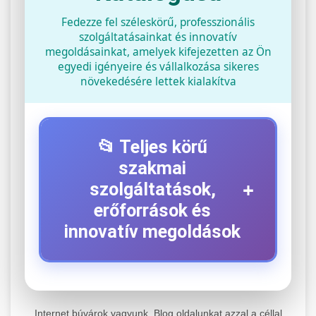
Fedezze fel széleskörű, professzionális
szolgáltatásainkat és innovatív
megoldásainkat, amelyek kifejezetten az Ön
egyedi igényeire és vállalkozása sikeres
növekedésére lettek kialakítva
📂 Teljes körű
szakmai
+
szolgáltatások,
erőforrások és
innovatív megoldások
⚡ 1. Legjobb Elektromos Roller
+
Szerviz
Internet búvárok vagyunk. Blog oldalunkat azzal a céllal