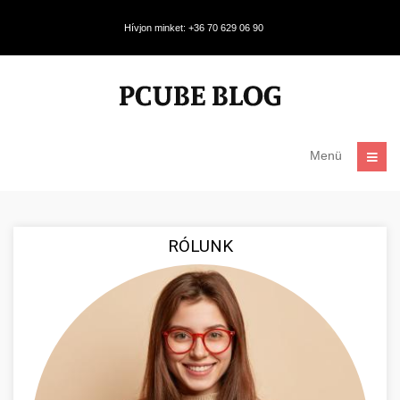
Hívjon minket: +36 70 629 06 90
Menü
RÓLUNK