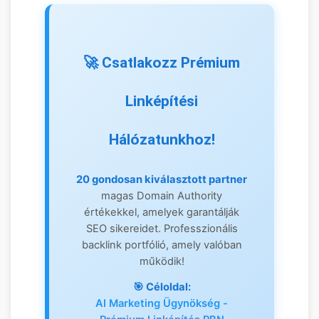
🏆 Kiemelt Magas DA
🚀 Csatlakozz Prémium
Partnerek (DR 40+)
Linképítési
Hálózatunkhoz!
20 gondosan kiválasztott partner
magas Domain Authority
1.
értékekkel, amelyek garantálják
SEO sikereidet. Professzionális
backlink portfólió, amely valóban
Keresőmarketing
📈
működik!
Ügynökség Blog
🎯 Céloldal:
AI Marketing Ügynökség -