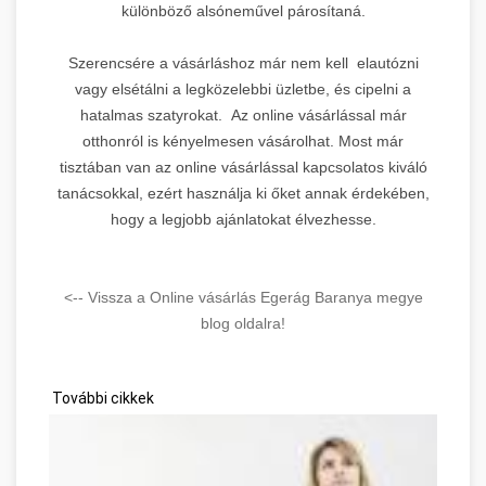
különböző alsóneművel párosítaná.
Leírás:
Biztonsági és
Szerencsére a vásárláshoz már nem kell elautózni
vagyonvédelmi szakértő platform
vagy elsétálni a legközelebbi üzletbe, és cipelni a
prémium linképítés PBN
hatalmas szatyrokat. Az online vásárlással már
hálózattal. Mellplasztika,
7.
otthonról is kényelmesen vásárolhat. Most már
Zahnarzt, Welpen, Menedzser
tisztában van az online vásárlással kapcsolatos kiváló
témákban diverzifikált backlink
profil.
tanácsokkal, ezért használja ki őket annak érdekében,
Cserépkályha Kémények
hogy a legjobb ajánlatokat élvezhesse.
🔥
Domain Rating:
23 |
Tartalom:
Vegyes tematikájú erős domain
Kandallók
Kela Vagyonvédelem
<-- Vissza a Online vásárlás Egerág Baranya megye
6.
→
linképítés
blog oldalra!
DR 21
További cikkek
Leírás:
Digitális marketing és
chiptuning témájú platform
budapesti marketing ügynökség