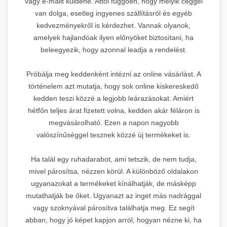
vagy e-mailt küldene. Attól függően, hogy melyik céggel
van dolga, esetleg ingyenes szállításról és egyéb
kedvezményekről is kérdezhet. Vannak olyanok,
SEO Agentur Wien
🇦🇹
amelyek hajlandóak ilyen előnyöket biztosítani, ha
beleegyezik, hogy azonnal leadja a rendelést.
DR 23
Próbálja meg keddenként intézni az online vásárlást. A
történelem azt mutatja, hogy sok online kiskereskedő
kedden teszi közzé a legjobb leárazásokat. Amiért
Leírás:
Osztrák SEO ügynökség
hétfőn teljes árat fizetett volna, kedden akár féláron is
bécsben, AI-alapú stratégiákkal.
megvásárolható. Ezen a napon nagyobb
Prémium linképítési
valószínűséggel tesznek közzé új termékeket is.
szolgáltatások nemzetközi
6.
szinten, német nyelvű piacokra
specializálódva.
Ha talál egy ruhadarabot, ami tetszik, de nem tudja,
mivel párosítsa, nézzen körül. A különböző oldalakon
Domain Rating:
23 |
Piac:
Német
Kela Vagyonvédelem
ugyanazokat a termékeket kínálhatják, de másképp
🔒
nyelvterület
mutathatják be őket. Ugyanazt az inget más nadrággal
SEO Agentur Wien
vagy szoknyával párosítva találhatja meg. Ez segít
DR 23
5.
→
szolgáltatások
abban, hogy jó képet kapjon arról, hogyan nézne ki, ha