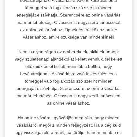
bevásároljanak. A vásárlásra való felkészülés és a
tömeggel való foglalkozás szó szerint minden
energiáját elszívhatja. Szerencsére az online vásárlás
ma már lehetőség. Olvasson itt nagyszerű tanácsokat
az online vásárláshoz. Tippek és trükkök az online
vásárláshoz, amire szüksége van mindenkinek!
Nem is olyan régen az embereknek, akiknek ünnepi
vagy születésnapi ajándékokat kellett venniük, fel kellett
öltözniük és el kellett menniük a boltba, hogy
bevásároljanak. A vásárlásra való felkészülés és a
tömeggel való foglalkozás szó szerint minden
energiáját elszívhatja. Szerencsére az online vásárlás
ma már lehetőség. Olvasson itt nagyszerű tanácsokat
az online vásárláshoz.
Ha online vásárol, győződjön meg róla, hogy minden
vásárlásról megőriz minden feljegyzést. Ha a cég küld
egy visszaigazoló e-mailt, ne törölje, hanem mentse el.