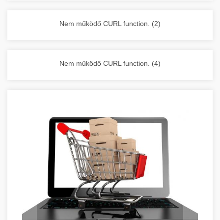
vállalkozása zavartalan működését.
Nagykonyhai berendezések komplett
Nem működő CURL function. (2)
választéka - chef-iparikonyhagepek.hu
kereskedelmi konyhai megoldások és komplett
felszerelések
Nem működő CURL function. (4)