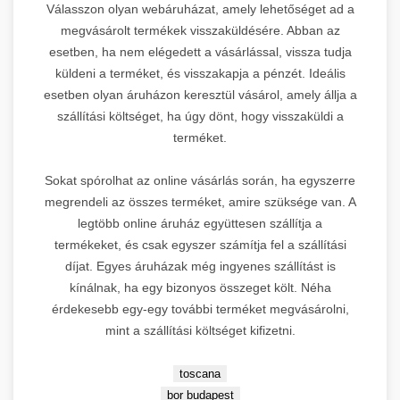
Válasszon olyan webáruházat, amely lehetőséget ad a
keresőmarketing specializálódott
megvásárolt termékek visszaküldésére. Abban az
platform Budapest legnagyobb
esetben, ha nem elégedett a vásárlással, vissza tudja
prémium linképítési hálózatával.
3.
küldeni a terméket, és visszakapja a pénzét. Ideális
Orvosi és wellness szektorban
egyedülálló SEO erő.
esetben olyan áruházon keresztül vásárol, amely állja a
szállítási költséget, ha úgy dönt, hogy visszaküldi a
Domain Rating:
71 |
Specialitás:
The Home of SEO
terméket.
🏠
Orvosesztétikai marketing
OnlineMarketing101
Sokat spórolhat az online vásárlás során, ha egyszerre
DR 44
2.
→
platform megtekintése
megrendeli az összes terméket, amire szüksége van. A
legtöbb online áruház együttesen szállítja a
termékeket, és csak egyszer számítja fel a szállítási
Leírás:
A SEO
díjat. Egyes áruházak még ingyenes szállítást is
keresőoptimalizálás központi
kínálnak, ha egy bizonyos összeget költ. Néha
forrása Budapesten. Linképítés
érdekesebb egy-egy további terméket megvásárolni,
szakértők által üzemeltetett
4.
mint a szállítási költséget kifizetni.
prémium platform, amely átfogó
backlink stratégiákat kínál.
toscana
Domain Rating:
44 |
Fókusz:
RothCreative - AI
bor budapest