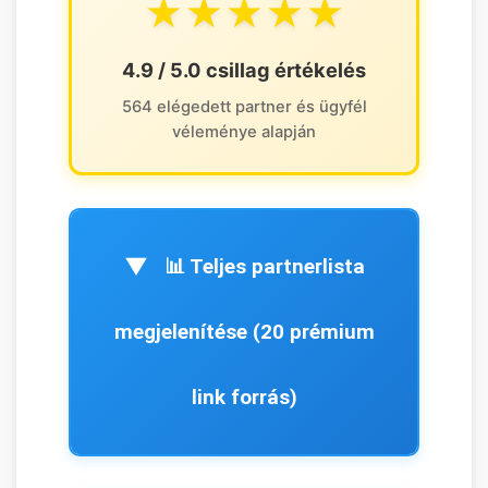
★★★★★
4.9 / 5.0 csillag értékelés
564 elégedett partner és ügyfél
véleménye alapján
📊 Teljes partnerlista
megjelenítése (20 prémium
link forrás)