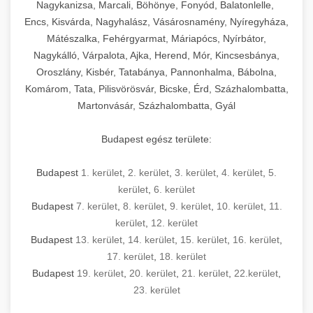
mosószer- és öblítőszer-adagolással,
tisztíthatók, szétszerelhetők és karbantarthatók,
berendezést magában foglal, amely szükséges
Nagykanizsa, Marcali, Böhönye, Fonyód, Balatonlelle,
Ipari sütők és gőzpárolók katalógusa -
használatot, miközben megfelel az összes
hőmérsékletet és vízminőséget figyelő
megfelelnek az összes élelmiszer-biztonsági
egy modern, hatékonyan működő
Encs, Kisvárda, Nagyhalász, Vásárosnamény, Nyíregyháza,
chef-iparikonyhagepek.hu
higiéniai előírásnak.
rendszerekkel, valamint energiatakarékos
előírásnak. Különböző teljesítményű modellek
Mátészalka, Fehérgyarmat, Máriapócs, Nyírbátor,
kereskedelmi konyha komplett felszereléséhez
kereskedelmi konvekciós sütő és kombinált
technológiával rendelkeznek. A rozsdamentes
Nagykálló, Várpalota, Ajka, Herend, Mór, Kincsesbánya,
állnak rendelkezésre asztali és állványos
és működtetéséhez. Az alapvető
berendezések
Ipari hűtőberendezések széles
Oroszlány, Kisbér, Tatabánya, Pannonhalma, Bábolna,
acél konstrukció és a könnyen hozzáférhető
kivitelben, az egyedi igények és a
főzőberendezésektől (tűzhelyek, sütők,
választéka - chef-iparikonyhagepek.hu
Komárom, Tata, Pilisvörösvár, Bicske, Érd, Százhalombatta,
karbantartási pontok biztosítják a hosszú
feldolgozandó mennyiségek függvényében.
grillsütők, frittőzök) kezdve a speciális
Martonvásár, Százhalombatta, Gyál
kereskedelmi hűtőegység és hűtőkamra rendszerek
élettartamot és az egyszerű üzemeltetést.
Biztonságos kezelést biztosító védőburkolatok
feldolgozógépeken (szeletelők, aprítók,
és kapcsolók védelmet nyújtanak a kezelők
mixerek) át egészen a hűtő- és fagyasztó
Budapest egész területe:
Ipari mosogatógépek teljes kínálata -
számára.
berendezésekig, mosogatógépekig és
chef-iparikonyhagepek.hu
kiegészítő eszközökig mindent egy helyen
Budapest
1. kerület
,
2. kerület
,
3. kerület
,
4. kerület
,
5.
kereskedelmi mosogatógép és tisztítóberendezések
Sajtreszelő gépek szakmai választéka -
megtalál. Szakértő tanácsadóink segítenek a
kerület
,
6. kerület
chef-iparikonyhagepek.hu
megfelelő berendezések kiválasztásában, a
Budapest
7. kerület
,
8. kerület
,
9. kerület
,
10. kerület
,
11.
konyha optimális elrendezésének
kereskedelmi sajtreszelő és aprítógépek
kerület
,
12. kerület
megtervezésében, valamint a telepítés és az
Budapest
13. kerület
,
14. kerület
,
15. kerület
,
16. kerület
,
17. kerület
,
18. kerület
üzembe helyezés koordinálásában. Hosszú távú
Budapest
19. kerület
,
20. kerület
,
21. kerület
,
22.kerület
,
garancia, gyors szerviz és folyamatos műszaki
23. kerület
támogatás biztosítja az Ön nyugalmát és